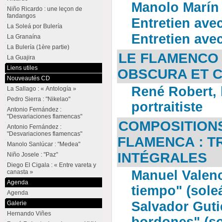
Manolo Marín
Niño Ricardo : une leçon de
fandangos
Entretien ave
La Soleá por Bulería
Entretien ave
La Granaína
La Bulería (1ère partie)
LE FLAMENCO
La Guajira
Liens utiles
OBSCURA ET 
Nouveautés CD
René Robert, 
La Sallago : « Antología »
Pedro Sierra : "Nikelao"
portraitiste
Antonio Fernández :
"Desvariaciones flamencas"
COMPOSITION
Antonio Fernández :
"Desvariaciones flamencas"
FLAMENCA : T
Manolo Sanlúcar : "Medea"
INTÉGRALES
Niño Josele : "Paz"
Diego El Cigala : « Entre vareta y
Manuel Valenci
canasta »
Agenda
tiempo" (sole
Agenda
Salvador Gutié
Galerie
Hernando Viñes