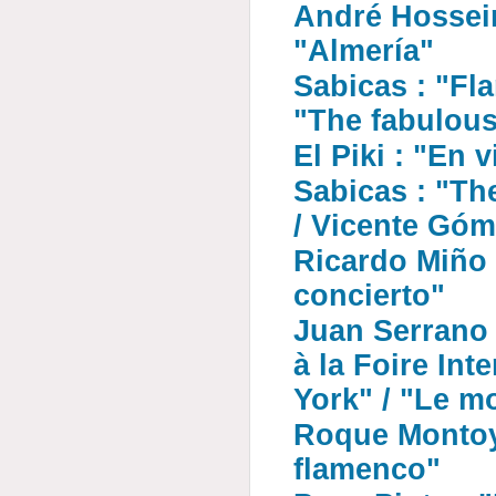
André Hossein
"Almería"
Sabicas : "Fl
"The fabulous
El Piki : "En
Sabicas : "The
/ Vicente Góm
Ricardo Miño
concierto"
Juan Serrano 
à la Foire Int
York" / "Le 
Roque Montoya
flamenco"