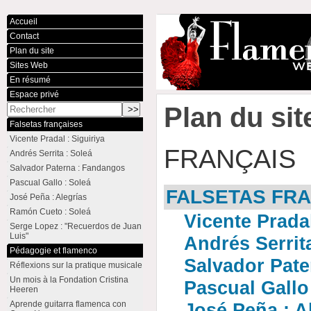
Accueil
Contact
Plan du site
Sites Web
En résumé
Espace privé
Plan du sit
Falsetas françaises
Vicente Pradal : Siguiriya
FRANÇAIS
Andrés Serrita : Soleá
Salvador Paterna : Fandangos
Pascual Gallo : Soleá
FALSETAS FR
José Peña : Alegrías
Ramón Cueto : Soleá
Vicente Pradal
Serge Lopez : "Recuerdos de Juan
Luis"
Andrés Serrit
Pédagogie et flamenco
Salvador Pat
Réflexions sur la pratique musicale
Un mois à la Fondation Cristina
Pascual Gallo
Heeren
Aprende guitarra flamenca con
José Peña : A