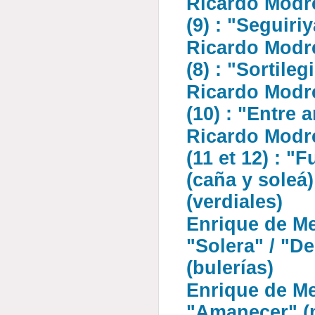
Ricardo Modr
(9) : "Seguiri
Ricardo Modr
(8) : "Sortileg
Ricardo Modr
(10) : "Entre 
Ricardo Modr
(11 et 12) : 
(caña y soleá)
(verdiales)
Enrique de Mel
"Solera" / "D
(bulerías)
Enrique de Me
"Amanecer" (