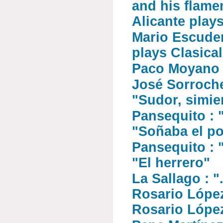
and his flame
Alicante play
Mario Escude
plays Clasica
Paco Moyano :
José Sorroche
"Sudor, simie
Pansequito : 
"Soñaba el po
Pansequito : "
"El herrero"
La Sallago : ".
Rosario López
Rosario Lópe