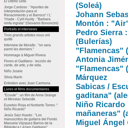
El Último Grito
(Soleá)
Jorge Cardoso : "Apuntes de
interpretación para el
Johann Sebast
Renacimiento y el Barroco" / L’
Yriade - Cyril Auvity : "Barbara
Montón : "Air
ninfa ingrata" (Giovanni Bononcini)
Portraits et interviews
Pedro Sierra 
Trois grands artistes nous ont
quitté
(Bulerías)
Interview de Moraíto : "on sera
"Flamencas" (
parmi les derniers."
Hommage à Miguel Rivera
Antonia Jimé
Flores el Gaditano : lección de
cante, de arte, y de vida.
"Flamencas" (
Niño Josele
Márquez
Silvia Marín
Entretien avec Juan Carmona
Sabicas / Escu
Livres et films documentaires
gaditana" (ale
"Ecoute" : un film de Anne Grange
et Miroslav Sebestik
Niño Ricardo 
Eusebio Rioja et Norberto Torres :"
Niño Ricardo"
mañaneras" (a
Jesús Saiz Huedo : "Los
manuscritos de guitarra del Fondo
Miguel Ángel 
Manuela Vázquez-Barros de la
Biblioteca Lázaro Galdiano"