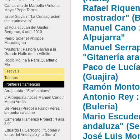
Cancanilla de Marbella / Antonio
Rafael Riquen
Moya / Pepe Torres
mostrador" (B
Israel Galván : "La Consagración
de la primavera"
Manuel Cano 
El Pola et Juan del Gastor :
Bergerac, 4 août 2013
Alpujarra"
Pedro Soler et Philippe
Mouratoglou
Manuel Serrap
"Pastora" : Pastora Galván à la
Grande Halle de La Villette
"Gitanería ar
Rocío Molina à Paris Quartier d’
Eté
Paco de Lucía 
Festivals
(Guajira)
Tablaos
Frontières flamencas
Ramón Montoy
Arrajatabla : "Sevilla blues"
Antonio Rey 
L’ Arpeggiata / José Manuel Cano /
Mateo Arnáiz
(Bulería)
De Pérez (Prado) à (Gato) Pérez :
la rumba catalane
Mario Escuder
Camerata Flamenco Project : "Falla
3.0"
andaluza" (Se
Eduardo H. Garrocho : "Coplas y
José Luis Mo
tonás del Andévalo y la Sierra"