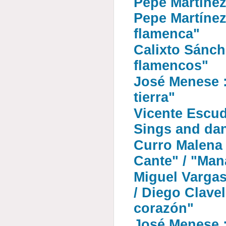
Pepe Martínez 
Pepe Martínez
flamenca"
Calixto Sánche
flamencos"
José Menese : 
tierra"
Vicente Escud
Sings and da
Curro Malena 
Cante" / "Man
Miguel Varga
/ Diego Clavel
corazón"
José Menese :