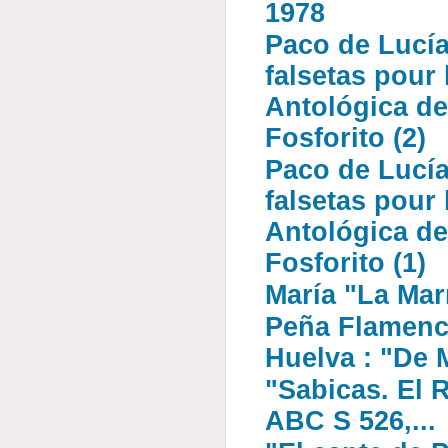
1978
Paco de Lucía
falsetas pour 
Antológica d
Fosforito (2)
Paco de Lucía
falsetas pour 
Antológica d
Fosforito (1)
María "La Mar
Peña Flamenc
Huelva : "De 
"Sabicas. El 
ABC S 526,...