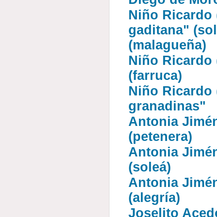
Niño Ricardo (
gaditana" (sol
(malagueña)
Niño Ricardo 
(farruca)
Niño Ricardo 
granadinas"
Antonia Jimén
(petenera)
Antonia Jimén
(soleá)
Antonia Jimén
(alegría)
Joselito Acedo