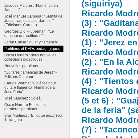
(siguiriya)
Jacques Maigne : "Flamenco en
flammes"
Ricardo Modr
José Manuel Gamboa : "Sernita de
Jerez : vamos a acordarnos !"
(3) : "Gaditan
(Ediciones Carena)
Ricardo Modr
Georges Didi-Huberman : "Le
danseur des solitudes"
(1) : "Jerez en
Loren Chuse "Mujer y flamenco"
Partitions et DVDs pédagogiques
Ricardo Modr
Óscar Herrero : deux nouvelles
collections didactiques
(2) : "En la A
Nouvelles parutions
Ricardo Modr
"Guitares flamencas de Jerez" -
Editions Delatour
(4) : "Tientos
Claude Worms : "8 pièces pour
guitare flamenca. Hommage à
Ricardo Modr
José Peña"
José Sánchez : Soleá
(5 et 6) : "Gu
Oscar Herrero Ediciones :
de la feria" (s
dernières parutions.
Blas Martínez : "El toque por..." (vol.
Ricardo Modr
1 : tangos)
(7) : "Tacone