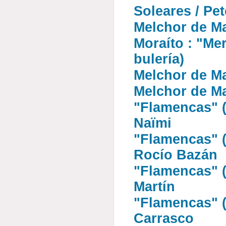
Soleares / Pe
Melchor de Ma
Moraíto : "Me
bulería)
Melchor de Ma
Melchor de Ma
"Flamencas" (
Naïmi
"Flamencas" (
Rocío Bazán
"Flamencas" (
Martín
"Flamencas" (7
Carrasco