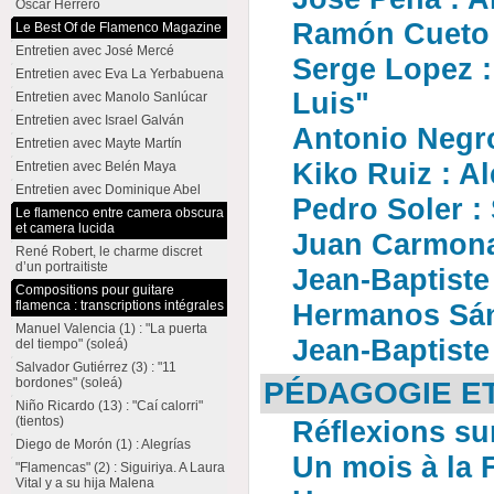
Oscar Herrero
Ramón Cueto 
Le Best Of de Flamenco Magazine
Entretien avec José Mercé
Serge Lopez 
Entretien avec Eva La Yerbabuena
Luis"
Entretien avec Manolo Sanlúcar
Entretien avec Israel Galván
Antonio Negro
Entretien avec Mayte Martín
Kiko Ruiz : Al
Entretien avec Belén Maya
Entretien avec Dominique Abel
Pedro Soler : 
Le flamenco entre camera obscura
et camera lucida
Juan Carmona
René Robert, le charme discret
d’un portraitiste
Jean-Baptiste
Compositions pour guitare
flamenca : transcriptions intégrales
Hermanos Sán
Manuel Valencia (1) : "La puerta
Jean-Baptiste
del tiempo" (soleá)
Salvador Gutiérrez (3) : "11
bordones" (soleá)
PÉDAGOGIE E
Niño Ricardo (13) : "Caí calorri"
(tientos)
Réflexions su
Diego de Morón (1) : Alegrías
Un mois à la 
"Flamencas" (2) : Siguiriya. A Laura
Vital y a su hija Malena