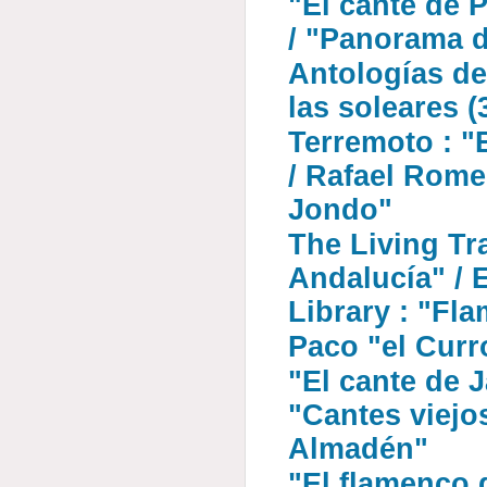
"El cante de P
/ "Panorama 
Antologías de..
las soleares (3
Terremoto : "
/ Rafael Rome
Jondo"
The Living Tra
Andalucía" / 
Library : "Fl
Paco "el Curr
"El cante de 
"Cantes viejo
Almadén"
"El flamenco 