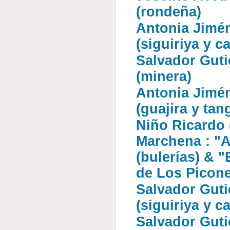
(rondeña)
Antonia Jimén
(siguiriya y c
Salvador Gutié
(minera)
Antonia Jimén
(guajira y tan
Niño Ricardo 
Marchena : "A
(bulerías) & 
de Los Picon
Salvador Gutié
(siguiriya y c
Salvador Gutié