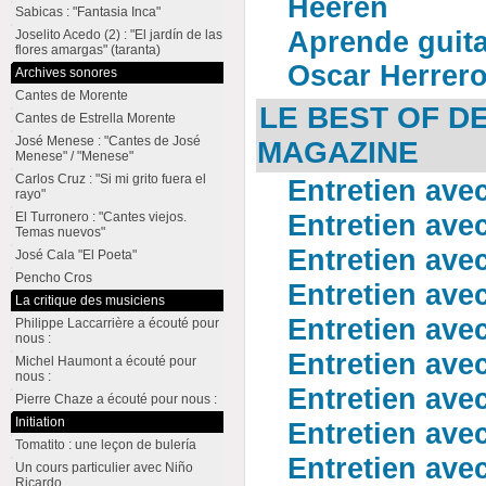
Heeren
Sabicas : "Fantasia Inca"
Aprende guita
Joselito Acedo (2) : "El jardín de las
flores amargas" (taranta)
Oscar Herrer
Archives sonores
Cantes de Morente
LE BEST OF D
Cantes de Estrella Morente
José Menese : "Cantes de José
MAGAZINE
Menese" / "Menese"
Carlos Cruz : "Si mi grito fuera el
Entretien ave
rayo"
El Turronero : "Cantes viejos.
Entretien ave
Temas nuevos"
Entretien ave
José Cala "El Poeta"
Pencho Cros
Entretien ave
La critique des musiciens
Entretien ave
Philippe Laccarrière a écouté pour
nous :
Entretien ave
Michel Haumont a écouté pour
nous :
Entretien ave
Pierre Chaze a écouté pour nous :
Initiation
Entretien ave
Tomatito : une leçon de bulería
Entretien ave
Un cours particulier avec Niño
Ricardo