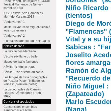
bordones" (so
René Robert : deux jours au XXXe
Festival Flamenco de Nîmes -
Niño Ricardo (
carnet de bord
XXVI Festival Arte Flamenco /
(tientos)
Mont-de-Marsan, 2014
Diego de Moró
"Ande vamos" 1
Meilleurs voeux de Miguel Alcala à
"Flamencas" (2
tous nos lecteurs
"Ande vamos" 2
Vital y a su h
"La nuit espagnole" au Petit Palais
Sabicas : "Fa
Articles de fond
La Séville des Machado
Joselito Acedo
L’école sévillane du baile
flores amargas
Museo del baile flamenco
Séville : Biennale 2006
Ramón de Alge
Séville : une histoire du cante
"Recuerdo del
Les tangos dans la discographie
de Pastora Pavón "Niña de los
Peines" (première partie)
Niño Miguel : 
La discographie de Carmen
(Zapateado)
Linares - 2ème partie (1988 -
1997)
Mario Escuder
Concerts et spectacles
Concerts des ensembles
(Nana)
Kapsberger et Elyma