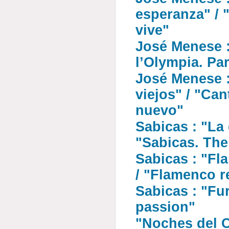
esperanza" / 
vive"
José Menese :
l’Olympia. Par
José Menese 
viejos" / "Ca
nuevo"
Sabicas : "La 
"Sabicas. The 
Sabicas : "Fl
/ "Flamenco r
Sabicas : "Fur
passion"
"Noches del 