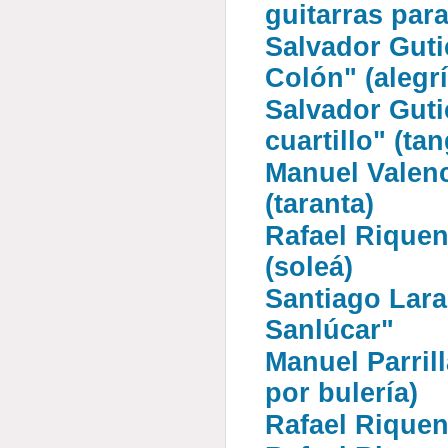
guitarras para 
Salvador Gutié
Colón" (alegrí
Salvador Gutié
cuartillo" (ta
Manuel Valenci
(taranta)
Rafael Riquen
(soleá)
Santiago Lara
Sanlúcar"
Manuel Parrill
por bulería)
Rafael Riqueni