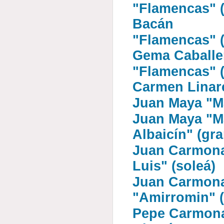
"Flamencas" (8
Bacán
"Flamencas" (
Gema Caballe
"Flamencas" (
Carmen Linar
Juan Maya "Ma
Juan Maya "Ma
Albaicín" (gra
Juan Carmona
Luis" (soleá)
Juan Carmona
"Amirromin" (
Pepe Carmona 