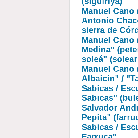
(siguiriya)
Manuel Cano (
Antonio Chacó
sierra de Cór
Manuel Cano (
Medina" (pete
soleá" (solear
Manuel Cano (
Albaicín" / "
Sabicas / Esc
Sabicas" (bul
Salvador Andr
Pepita" (farru
Sabicas / Escu
Farruca"