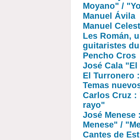
Moyano" / "Yo
Manuel Ávila
Manuel Celest
Les Román, un
guitaristes d
Pencho Cros
José Cala "El
El Turronero :
Temas nuevo
Carlos Cruz : 
rayo"
José Menese 
Menese" / "M
Cantes de Est