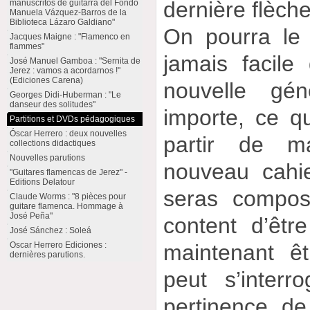
dernière flèche
manuscritos de guitarra del Fondo
Manuela Vázquez-Barros de la
Biblioteca Lázaro Galdiano"
On pourra le 
Jacques Maigne : "Flamenco en
flammes"
jamais facile
José Manuel Gamboa : "Sernita de
Jerez : vamos a acordarnos !"
(Ediciones Carena)
nouvelle gén
Georges Didi-Huberman : "Le
danseur des solitudes"
importe, ce q
Partitions et DVDs pédagogiques
Óscar Herrero : deux nouvelles
partir de ma
collections didactiques
Nouvelles parutions
nouveau cahi
"Guitares flamencas de Jerez" -
Editions Delatour
seras compos
Claude Worms : "8 pièces pour
guitare flamenca. Hommage à
José Peña"
content d’être
José Sánchez : Soleá
maintenant ê
Oscar Herrero Ediciones :
dernières parutions.
peut s’interr
pertinence de