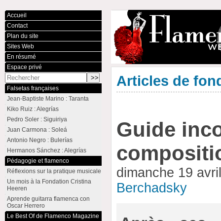
Accueil
Contact
Plan du site
Sites Web
En résumé
Espace privé
Articles de fon
Falsetas françaises
Jean-Baptiste Marino : Taranta
Kiko Ruiz : Alegrías
Pedro Soler : Siguiriya
Guide inc
Juan Carmona : Soleá
Antonio Negro : Bulerías
compositi
Hermanos Sánchez : Alegrías
Pédagogie et flamenco
dimanche 19 avri
Réflexions sur la pratique musicale
Un mois à la Fondation Cristina
Berchadsky
Heeren
Aprende guitarra flamenca con
Oscar Herrero
Le Best Of de Flamenco Magazine