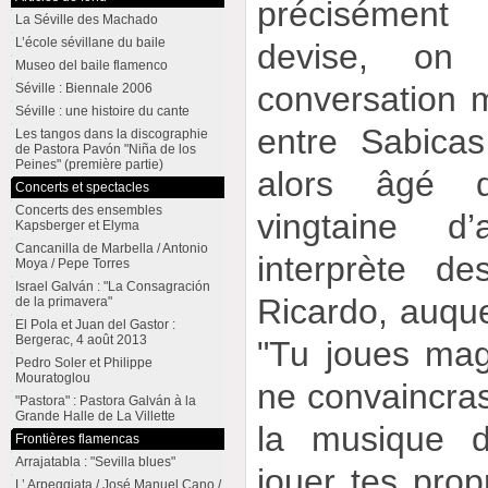
précisément 
La Séville des Machado
L’école sévillane du baile
devise, on 
Museo del baile flamenco
conversation m
Séville : Biennale 2006
Séville : une histoire du cante
entre Sabica
Les tangos dans la discographie
de Pastora Pavón "Niña de los
Peines" (première partie)
alors âgé d
Concerts et spectacles
Concerts des ensembles
vingtaine d
Kapsberger et Elyma
Cancanilla de Marbella / Antonio
interprète d
Moya / Pepe Torres
Israel Galván : "La Consagración
Ricardo, auquel
de la primavera"
El Pola et Juan del Gastor :
Bergerac, 4 août 2013
"Tu joues mag
Pedro Soler et Philippe
Mouratoglou
ne convaincra
"Pastora" : Pastora Galván à la
Grande Halle de La Villette
la musique d
Frontières flamencas
Arrajatabla : "Sevilla blues"
jouer tes prop
L’ Arpeggiata / José Manuel Cano /