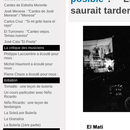
Cantes de Estrella Morente
saurait tarder
José Menese : "Cantes de José
Menese" / "Menese"
Carlos Cruz : "Si mi grito fuera el
rayo"
El Turronero : "Cantes viejos.
Temas nuevos"
José Cala "El Poeta"
La critique des musiciens
Philippe Laccarrière a écouté pour
nous :
Michel Haumont a écouté pour
nous :
Pierre Chaze a écouté pour nous :
Initiation
Tomatito : une leçon de bulería
Un cours particulier avec Niño
Ricardo
Niño Ricardo : une leçon de
fandangos
La Soleá por Bulería
La Granaína
La Bulería (1ère partie)