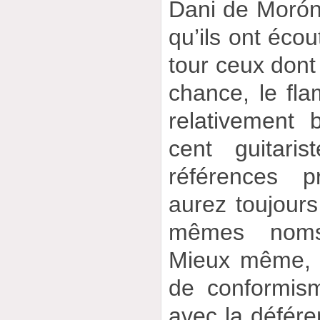
Dani de Moró
qu’ils ont écou
tour ceux dont 
chance, le fla
relativement
cent guitari
références p
aurez toujours
mêmes noms 
Mieux même, p
de conformism
avec la défére