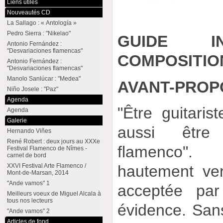
Liens utiles
Nouveautés CD
La Sallago : « Antología »
Pedro Sierra : "Nikelao"
GUIDE I
Antonio Fernández :
"Desvariaciones flamencas"
COMPOSITIO
Antonio Fernández :
"Desvariaciones flamencas"
Manolo Sanlúcar : "Medea"
AVANT-PROP
Niño Josele : "Paz"
Agenda
"Être guitaris
Agenda
Galerie
aussi être
Hernando Viñes
René Robert : deux jours au XXXe
flamenco". 
Festival Flamenco de Nîmes -
carnet de bord
hautement ve
XXVI Festival Arte Flamenco /
Mont-de-Marsan, 2014
"Ande vamos" 1
acceptée pa
Meilleurs voeux de Miguel Alcala à
tous nos lecteurs
évidence. San
"Ande vamos" 2
Articles de fond