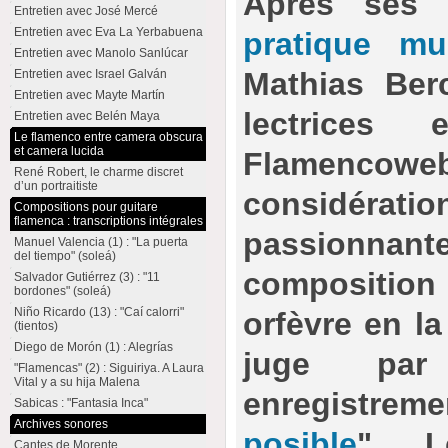
Après ses
Entretien avec José Mercé
Entretien avec Eva La Yerbabuena
pratique mu
Entretien avec Manolo Sanlúcar
Mathias Ber
Entretien avec Israel Galván
Entretien avec Mayte Martín
lectrices
Entretien avec Belén Maya
Le flamenco entre camera obscura
et camera lucida
Flamen
René Robert, le charme discret
d’un portraitiste
considéra
Compositions pour guitare
flamenca : transcriptions intégrales
passionn
Manuel Valencia (1) : "La puerta
del tiempo" (soleá)
composition
Salvador Gutiérrez (3) : "11
bordones" (soleá)
Niño Ricardo (13) : "Caí calorri"
orfèvre en la
(tientos)
Diego de Morón (1) : Alegrías
juge par
"Flamencas" (2) : Siguiriya. A Laura
Vital y a su hija Malena
enregistrem
Sabicas : "Fantasia Inca"
Archives sonores
posible
". L
Cantes de Morente