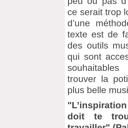
peu ou pas d’
ce serait trop l
d’une méthod
texte est de 
des outils mu
qui sont acce
souhaitable
trouver la poti
plus belle mu
"L’inspirati
doit te tro
travailler" (P