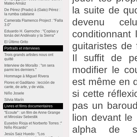
Mateo Arnáiz
la suite de qu
De Pérez (Prado) à (Gato) Pérez :
la rumba catalane
devenu celu
Camerata Flamenco Project : "Falla
3.0"
conditionnant 
Eduardo H. Garrocho : "Coplas y
tonás del Andévalo y la Sierra"
El Último Grito
guitaristes de
Portraits et interviews
Il suffit de
Trois grands artistes nous ont
quitté
Interview de Moraíto : "on sera
modifier le cou
parmi les derniers."
Hommage à Miguel Rivera
est même en d
Flores el Gaditano : lección de
cante, de arte, y de vida.
si cette réflex
Niño Josele
Silvia Marín
pas un baroud
Livres et films documentaires
"Ecoute" : un film de Anne Grange
lion devant l
et Miroslav Sebestik
Eusebio Rioja et Norberto Torres :"
alpha de s
Niño Ricardo"
Jesús Saiz Huedo : "Los