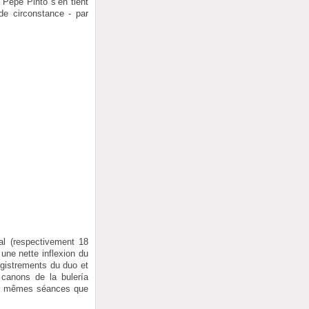
 Pepe Pinto s’en tient
e circonstance - par
al (respectivement 18
une nette inflexion du
registrements du duo et
canons de la bulería
es mêmes séances que