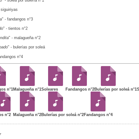
o
" - soleá por bulería n°1
- siguiriyas
ta
" - fandangos n°3
do
" - tientos n°2
ndita
" - malagueña n°2
bado
" - bulerías por soleá
fandangos n°4
os n°1
Malagueña n°1
Soleares
Fandangos n°2
Bulerías por soleá n°1
S
os n°2
Malagueña n°2
Bulerías por soleá n°2
Fandangos n°4
r