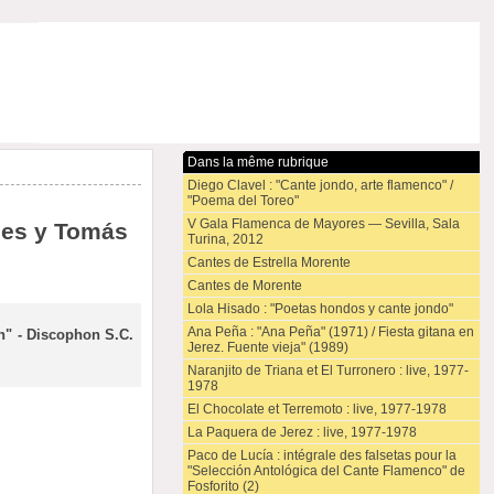
Dans la même rubrique
Diego Clavel : "Cante jondo, arte flamenco" /
"Poema del Toreo"
V Gala Flamenca de Mayores — Sevilla, Sala
nes y Tomás
Turina, 2012
Cantes de Estrella Morente
Cantes de Morente
Lola Hisado : "Poetas hondos y cante jondo"
Ana Peña : "Ana Peña" (1971) / Fiesta gitana en
n" - Discophon S.C.
Jerez. Fuente vieja" (1989)
Naranjito de Triana et El Turronero : live, 1977-
1978
El Chocolate et Terremoto : live, 1977-1978
La Paquera de Jerez : live, 1977-1978
Paco de Lucía : intégrale des falsetas pour la
"Selección Antológica del Cante Flamenco" de
Fosforito (2)