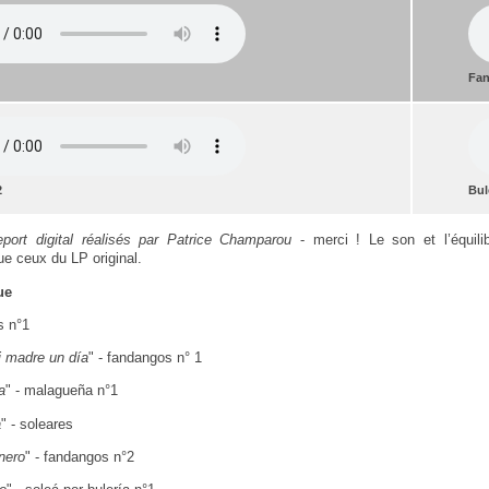
Fan
2
Bul
eport digital réalisés par Patrice Champarou
- merci ! Le son et l’équilib
ue ceux du LP original.
ue
os n°1
i madre un día
" - fandangos n° 1
a
" - malagueña n°1
a
" - soleares
nero
" - fandangos n°2