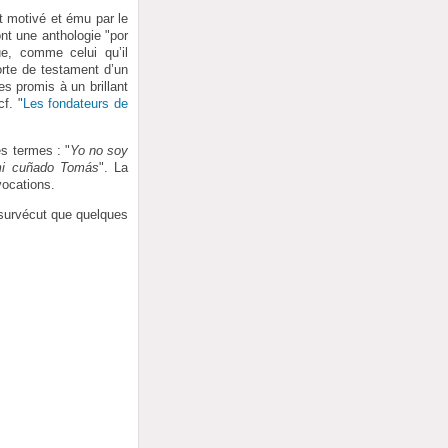
t motivé et ému par le
ont une anthologie "por
e, comme celui qu’il
orte de testament d’un
s promis à un brillant
f. "
Les fondateurs de
s termes : "
Yo no soy
mi cuñado Tomás
". La
vocations.
 survécut que quelques