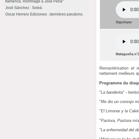
flamenca. Hommage à José Peña"
José Sánchez : Soleá
Oscar Herrero Ediciones : dernières parutions.
Siguiriyas
Malagueña n°
Remastérisation et r
nettement meilleurs q
Programme du disq
"
La banderita
" - tient
"
Me dio un consejo m
"
El Limonar y la Calet
"
Pastora, Pastora mí
"
La enfermedad del di