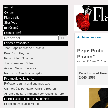
Accueil
Contact
Plan du site
Sites Web
En résumé
Espace privé
Archives sonores
Falsetas françaises
Jean-Baptiste Marino : Taranta
Pepe Pinto :
Kiko Ruiz : Alegrías
Pavón"
Pedro Soler : Siguiriya
mercredi 19 juin 2019 par
Juan Carmona : Soleá
Antonio Negro : Bulerías
Pepe Pinto et Niño
Hermanos Sánchez : Alegrías
2.040, 1969
Pédagogie et flamenco
Réflexions sur la pratique musicale
Un mois à la Fondation Cristina Heeren
Aprende guitarra flamenca con Oscar Herrero
Le Best Of de Flamenco Magazine
Entretien avec José Mercé