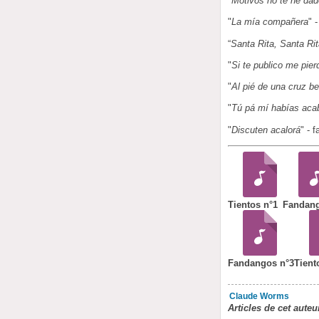
"
Motivos no te he dad
"
La mía compañera
" 
“
Santa Rita, Santa Ri
"
Si te publico me pier
"
Al pié de una cruz be
"
Tú pá mí habías aca
"
Discuten acalorá
" - 
Tientos n°1
Fandang
Fandangos n°3
Tient
Claude Worms
Articles de cet auteu