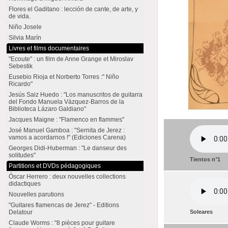
Flores el Gaditano : lección de cante, de arte, y
de vida.
Niño Josele
Silvia Marín
Livres et films documentaires
"Ecoute" : un film de Anne Grange et Miroslav
Sebestik
Eusebio Rioja et Norberto Torres :" Niño
Ricardo"
Jesús Saiz Huedo : "Los manuscritos de guitarra
del Fondo Manuela Vázquez-Barros de la
Biblioteca Lázaro Galdiano"
Jacques Maigne : "Flamenco en flammes"
José Manuel Gamboa : "Sernita de Jerez :
vamos a acordarnos !" (Ediciones Carena)
Georges Didi-Huberman : "Le danseur des
solitudes"
Tientos n°1
Partitions et DVDs pédagogiques
Óscar Herrero : deux nouvelles collections
didactiques
Nouvelles parutions
"Guitares flamencas de Jerez" - Editions
Delatour
Soleares
Claude Worms : "8 pièces pour guitare