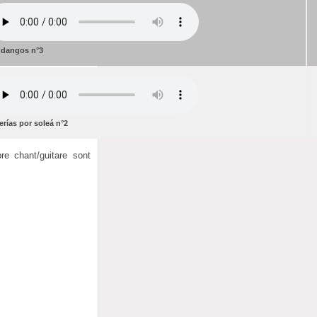
dangos n°3
erías por soleá n°2
re chant/guitare sont