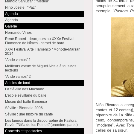
moins de 84 letras (a
Manolo Sanlúcar : "Medea"
scrupuleusement aux
Niño Josele : "Paz"
exemple, "
Pastora, P
Agenda
Agenda
Galerie
Hernando Viñes
René Robert : deux jours au XXXe Festival
Flamenco de Nîmes - carnet de bord
XXVI Festival Arte Flamenco / Mont-de-Marsan,
2014
"Ande vamos" 1
Meilleurs voeux de Miguel Alcala à tous nos
lecteurs
"Ande vamos" 2
Articles de fond
La Séville des Machado
L’école sévillane du baile
Museo del baile flamenco
Niño Ricardo a enreg
Séville : Biennale 2006
cantes et 12 cantes))
Séville : une histoire du cante
répertoire de La Niña 
ceux, contemporains
Les tangos dans la discographie de Pastora
Pavón "Niña de los Peines" (première partie)
"moderne". Avec Tom
celles de sa sœur.
Concerts et spectacles