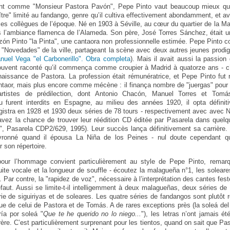
ent comme "Monsieur Pastora Pavón", Pepe Pinto vaut beaucoup mieux que 
ître" limité au fandango, genre qu’il cultiva effectivement abondamment, et avec
es collègues de l’époque. Né en 1903 à Séville, au cœur du quartier de la Mac
 l’ambiance flamenca de l’Alameda. Son père, José Torres Sánchez, était un
n Pinto "la Pinta", une cantaora non professionnelle estimée. Pepe Pinto 
 "Novedades" de la ville, partageant la scène avec deux autres jeunes prod
nuel Vega "el Carbonerillo". Obra completa
). Mais il avait aussi la passion
souvent raconté qu’il commença comme croupier à Madrid à quatorze ans - c’
onnaissance de Pastora. La profession était rémunératrice, et Pepe Pinto fu
or, mais plus encore comme mécène : il finança nombre de "juergas" pour l
rtistes de prédilection, dont Antonio Chacón, Manuel Torres et Tom
u furent interdits en Espagne, au milieu des années 1920, il opta définit
egistra en 1928 et 1930 deux séries de 78 tours - respectivement avec avec 
vez la chance de trouver leur réédition CD éditée par Pasarela dans quelq
", Pasarela CDP2/629, 1995). Leur succès lança définitivement sa carrière.
vronné quand il épousa La Niña de los Peines - nul doute cependant 
r son répertoire.
 pour l’hommage convient particulièrement au style de Pepe Pinto, remarq
ite vocale et la longueur de souffle - écoutez la malagueña n°1, les soleares
. Par contre, la "rapidez de voz", nécessaire à l’interprétation des cantes fe
défaut. Aussi se limite-t-il intelligemment à deux malagueñas, deux séries de 
érie de siguiriyas et de soleares. Les quatre séries de fandangos sont plutôt 
que de celui de Pastora et de Tomás. A de rares exceptions près (la soleá del
ría por soleá "
Que te he querido no lo niego...
"), les letras n’ont jamais é
ère. C’est particulièrement surprenant pour les tientos, quand on sait que Pas