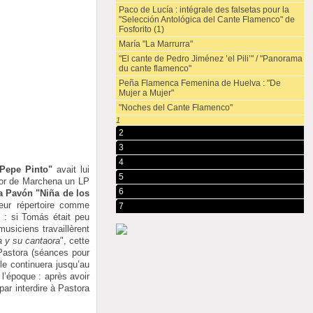
Paco de Lucía : intégrale des falsetas pour la
"Selección Antológica del Cante Flamenco" de
Fosforito (1)
María "La Marrurra"
"El cante de Pedro Jiménez ’el Pili’" / "Panorama
du cante flamenco"
Peña Flamenca Femenina de Huelva : "De
Mujer a Mujer"
"Noches del Cante Flamenco"
1
2
3
4
Pepe Pinto"
avait lui
5
hor de Marchena un LP
6
a Pavón "Niña de los
eur répertoire comme
7
e : si Tomás était peu
usiciens travaillèrent
 y su cantaora
", cette
 Pastora (séances pour
e continuera jusqu’au
l’époque : après avoir
par interdire à Pastora