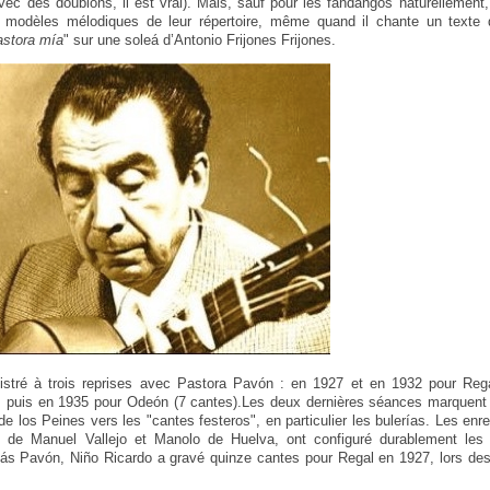
vec des doublons, il est vrai). Mais, sauf pour les fandangos naturellement,
 modèles mélodiques de leur répertoire, même quand il chante un texte d
astora mía
" sur une soleá d’Antonio Frijones Frijones.
istré à trois reprises avec Pastora Pavón : en 1927 et en 1932 pour Reg
, puis en 1935 pour Odeón (7 cantes).Les deux dernières séances marquent 
de los Peines vers les "cantes festeros", en particulier les bulerías. Les en
, de Manuel Vallejo et Manolo de Huelva, ont configuré durablement les 
ás Pavón, Niño Ricardo a gravé quinze cantes pour Regal en 1927, lors d