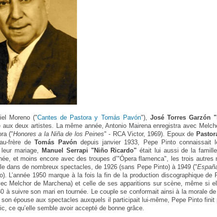
iel Moreno ("
Cantes de Pastora y Tomás Pavón
"),
José Torres Garzón "
aux deux artistes. La même année, Antonio Mairena enregistra avec Melc
ra ("
Honores a la Niña de los Peines
" - RCA Victor, 1969). Epoux de
Pastor
au-frère de
Tomás Pavón
depuis janvier 1933, Pepe Pinto connaissait l
 leur mariage,
Manuel Serrapi "Niño Ricardo"
était lui aussi de la famill
urnée, et moins encore avec des troupes d’"Ópera flamenca", les trois autres m
le dans de nombreux spectacles, de 1926 (sans Pepe Pinto) à 1949 ("
España
o). L’année 1950 marque à la fois la fin de la production discographique de
c Melchor de Marchena) et celle de ses apparitions sur scène, même si ell
 à suivre son mari en tournée. Le couple se conformait ainsi à la morale de 
de son épouse aux spectacles auxquels il participait lui-même, Pepe Pinto finit 
lic, ce qu’elle semble avoir accepté de bonne grâce.