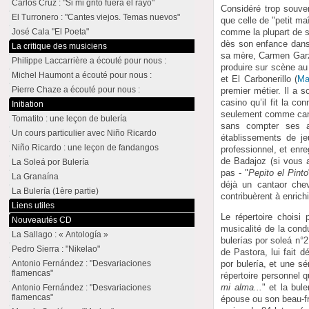
Carlos Cruz : "Si mi grito fuera el rayo"
Considéré trop souv
El Turronero : "Cantes viejos. Temas nuevos"
que celle de "petit ma
comme la plupart de s
José Cala "El Poeta"
dès son enfance dans
La critique des musiciens
sa mère, Carmen Garzó
Philippe Laccarrière a écouté pour nous :
produire sur scène au
Michel Haumont a écouté pour nous :
et El Carbonerillo (
Ma
Pierre Chaze a écouté pour nous :
premier métier. Il a 
casino qu’il fit la c
Initiation
seulement comme canta
Tomatito : une leçon de bulería
sans compter ses a
Un cours particulier avec Niño Ricardo
établissements de je
Niño Ricardo : une leçon de fandangos
professionnel, et enr
de Badajoz (si vous a
La Soleá por Bulería
pas - "
Pepito el Pinto
La Granaína
déjà un cantaor che
La Bulería (1ère partie)
contribuèrent à enrichi
Liens utiles
Le répertoire choisi
Nouveautés CD
musicalité de la condu
La Sallago : « Antología »
bulerías por soleá n°2
Pedro Sierra : "Nikelao"
de Pastora, lui fait 
por bulería, et une s
Antonio Fernández : "Desvariaciones
flamencas"
répertoire personnel 
mi alma...
" et la bule
Antonio Fernández : "Desvariaciones
flamencas"
épouse ou son beau-fr