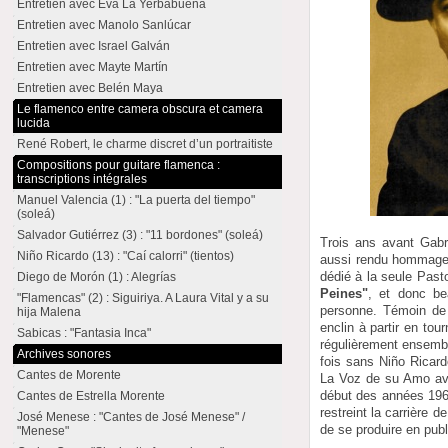
Entretien avec Eva La Yerbabuena
Entretien avec Manolo Sanlúcar
Entretien avec Israel Galván
Entretien avec Mayte Martín
Entretien avec Belén Maya
Le flamenco entre camera obscura et camera
lucida
René Robert, le charme discret d’un portraitiste
Compositions pour guitare flamenca :
transcriptions intégrales
Manuel Valencia (1) : "La puerta del tiempo"
(soleá)
Salvador Gutiérrez (3) : "11 bordones" (soleá)
Trois ans avant Gabr
Niño Ricardo (13) : "Caí calorri" (tientos)
aussi rendu hommage 
dédié à la seule Pasto
Diego de Morón (1) : Alegrías
Peines"
, et donc be
"Flamencas" (2) : Siguiriya. A Laura Vital y a su
personne. Témoin de
hija Malena
enclin à partir en to
Sabicas : "Fantasia Inca"
régulièrement ensemb
Archives sonores
fois sans Niño Ricard
Cantes de Morente
La Voz de su Amo ave
début des années 1960
Cantes de Estrella Morente
restreint la carrière 
José Menese : "Cantes de José Menese" /
de se produire en pub
"Menese"