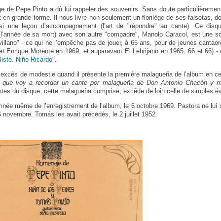
ge de Pepe Pinto a dû lui rappeler des souvenirs. Sans doute particulièremen
est en grande forme. Il nous livre non seulement un florilège de ses falsetas, d
si une leçon d’accompagnement (l’art de "répondre" au cante). Ce disqu
(l’année de sa mort) avec son autre "compadre", Manolo Caracol, est une s
villano" - ce qui ne l’empêche pas de jouer, à 65 ans, pour de jeunes cantaore
et Enrique Morente en 1969, et auparavant El Lebrijano en 1965, 66 et 66) - c
liste. Niño Ricardo
".
excès de modestie quand il présente la première malagueña de l’album en ce
í que voy a recordar un cante por malagueña de Don Antonio Chacón y 
antes du disque, cette malagueña comprise, excède de loin celle de simples é
nnée même de l’enregistrement de l’album, le 6 octobre 1969. Pastora ne lui
 novembre. Tomás les avait précédés, le 2 juillet 1952.