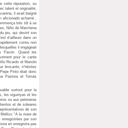
cette réputation, ou
 talent et originalité,
arena, il avait baigné
 aficionado acharné ;
commença très tôt à se
iges, Niño de Marchena
 du jeu, qui devint son
est d’ailleurs dans un
t rapidement connu non
esquelles il engageait
ás Pavón. Quand les
ivement pour le cante
Niño Ricardo et Manolo
ue brocante, n’hésitez
 Pepe Pinto était donc
que Pastora et Tomás
uable surtout pour la
, les siguiriyas et les
steros ou aux peteneras
tientos et de soleares
représentatives de son
 Mellizo "
A la mare de
té enregistrées par son
tora en enregistra pas