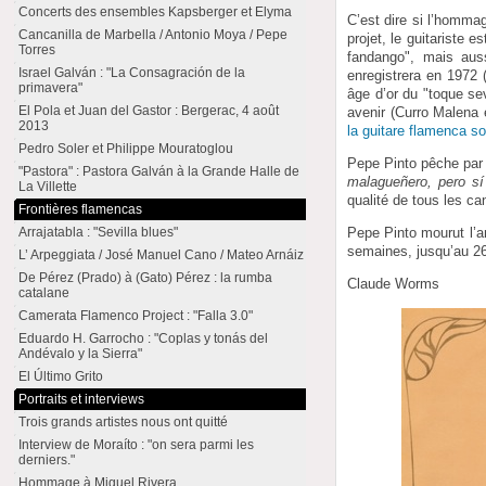
Concerts des ensembles Kapsberger et Elyma
C’est dire si l’homma
Cancanilla de Marbella / Antonio Moya / Pepe
projet, le guitariste 
Torres
fandango", mais aus
Israel Galván : "La Consagración de la
enregistrera en 1972 
primavera"
âge d’or du "toque se
El Pola et Juan del Gastor : Bergerac, 4 août
avenir (Curro Malena 
2013
la guitare flamenca so
Pedro Soler et Philippe Mouratoglou
Pepe Pinto pêche par 
"Pastora" : Pastora Galván à la Grande Halle de
malagueñero, pero s
La Villette
qualité de tous les c
Frontières flamencas
Arrajatabla : "Sevilla blues"
Pepe Pinto mourut l’a
semaines, jusqu’au 26
L’ Arpeggiata / José Manuel Cano / Mateo Arnáiz
De Pérez (Prado) à (Gato) Pérez : la rumba
Claude Worms
catalane
Camerata Flamenco Project : "Falla 3.0"
Eduardo H. Garrocho : "Coplas y tonás del
Andévalo y la Sierra"
El Último Grito
Portraits et interviews
Trois grands artistes nous ont quitté
Interview de Moraíto : "on sera parmi les
derniers."
Hommage à Miguel Rivera