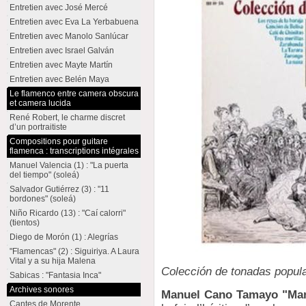
Entretien avec José Mercé
Entretien avec Eva La Yerbabuena
Entretien avec Manolo Sanlúcar
Entretien avec Israel Galván
Entretien avec Mayte Martín
Entretien avec Belén Maya
Le flamenco entre camera obscura
et camera lucida
René Robert, le charme discret
d’un portraitiste
Compositions pour guitare
flamenca : transcriptions intégrales
Manuel Valencia (1) : "La puerta
del tiempo" (soleá)
Salvador Gutiérrez (3) : "11
bordones" (soleá)
Niño Ricardo (13) : "Caí calorri"
(tientos)
Diego de Morón (1) : Alegrías
"Flamencas" (2) : Siguiriya. A Laura
Vital y a su hija Malena
Colección de tonadas popul
Sabicas : "Fantasia Inca"
Archives sonores
Manuel Cano Tamayo "Ma
Cantes de Morente