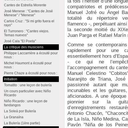
la fois l’héritier d’une lon
Cantes de Estrella Morente
compatriotes et prédécess
José Menese : "Cantes de José
Manuel Jofré ou Ángel Barr
Menese" / "Menese"
totalité du répertoire ve
Carlos Cruz : "Si mi grito fuera el
flamenco -, perpétuant ains
rayo"
la seconde moitié du XIXe
El Turronero : "Cantes viejos.
Juan Parga et Rafael Marín
Temas nuevos"
José Cala "El Poeta"
Comme se contemporains 
La critique des musiciens
rapidement pour une ca
Philippe Laccarrière a écouté pour
essentiellement hors d’Esp
nous :
- ce qui ne l’empêch
Michel Haumont a écouté pour
l’accompagnement du cante, 
nous :
Manuel Celestino "Cobitos
Pierre Chaze a écouté pour nous :
Naranjito de Triana, Jos
Initiation
passionné autant que mus
Tomatito : une leçon de bulería
incunables et les guitares,
Un cours particulier avec Niño
Ricardo
aficionados. A une époque o
pionnier sur la guit
Niño Ricardo : une leçon de
fandangos
d’enregistrements restau
La Soleá por Bulería
Antonio Chacón, "Chaconcit
La Granaína
de La Isla, Niño Medina, Ca
La Bulería (1ère partie)
Pavón "Niña de los Peine