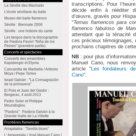
transcriptions. Pour l’heur
La Séville des Machado
décide enfin à rééditer
L’école sévillane du baile
d’œuvre, gravés pour Hispa
Museo del baile flamenco
"
Temas flamencos para con
Séville : Biennale 2006
flamenco fabuloso de Man
Séville : une histoire du cante
attendant que la ténacité
Les tangos dans la discographie
ces précieux témoignages, 
de Pastora Pavón "Niña de los
Peines" (première partie)
prochains chapitres de cette
Concerts et spectacles
NB
: pour plus d’information
Concerts des ensembles
Manuel Cano, nous renvoyo
Kapsberger et Elyma
article "
Les fondateurs de
Cancanilla de Marbella / Antonio
Moya / Pepe Torres
Cano
".
Israel Galván : "La Consagración
de la primavera"
El Pola et Juan del Gastor :
Bergerac, 4 août 2013
Pedro Soler et Philippe
Mouratoglou
"Pastora" : Pastora Galván à la
Grande Halle de La Villette
Frontières flamencas
Arrajatabla : "Sevilla blues"
L’ Arpeggiata / José Manuel Cano /