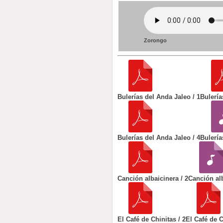
Zorongo
Bulerías del Anda Jaleo / 1
Bulería
Bulerías del Anda Jaleo / 4
Bulería
Canción albaicinera / 2
Canción al
El Café de Chinitas / 2
El Café de C