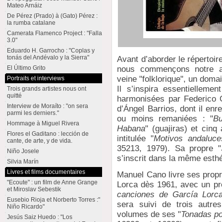
Mateo Arnáiz
De Pérez (Prado) à (Gato) Pérez :
la rumba catalane
Camerata Flamenco Project : "Falla
3.0"
Eduardo H. Garrocho : "Coplas y
tonás del Andévalo y la Sierra"
Avant d’aborder le répertoi
nous commençons notre an
El Último Grito
veine "folklorique", un domai
Portraits et interviews
Il s’inspira essentiellemen
Trois grands artistes nous ont
quitté
harmonisées par Federico 
Interview de Moraíto : "on sera
d’Ángel Barrios, dont il enr
parmi les derniers."
ou moins remaniées : "
Bu
Hommage à Miguel Rivera
Habana
" (guajiras) et cin
Flores el Gaditano : lección de
intitulée "
Motivos andaluce
cante, de arte, y de vida.
35213, 1979). Sa propre "
Niño Josele
s’inscrit dans la même esthé
Silvia Marín
Livres et films documentaires
Manuel Cano livre ses propr
"Ecoute" : un film de Anne Grange
Lorca dès 1961, avec un pr
et Miroslav Sebestik
canciones de García Lorc
Eusebio Rioja et Norberto Torres :"
sera suivi de trois autre
Niño Ricardo"
volumes de ses "
Tonadas po
Jesús Saiz Huedo : "Los