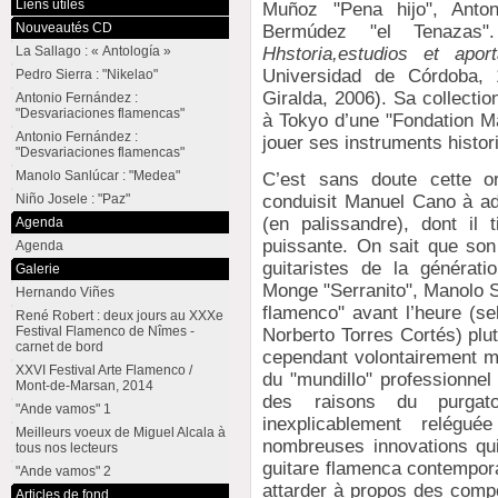
Liens utiles
Muñoz "Pena hijo", Anto
Nouveautés CD
Bermúdez "el Tenazas
Hhstoria,estudios et apor
La Sallago : « Antología »
Universidad de Córdoba, 1
Pedro Sierra : "Nikelao"
Giralda, 2006). Sa collection
Antonio Fernández :
"Desvariaciones flamencas"
à Tokyo d’une "Fondation Ma
Antonio Fernández :
jouer ses instruments histor
"Desvariaciones flamencas"
Manolo Sanlúcar : "Medea"
C’est sans doute cette or
Niño Josele : "Paz"
conduisit Manuel Cano à ado
(en palissandre), dont il t
Agenda
puissante. On sait que son
Agenda
guitaristes de la générat
Galerie
Monge "Serranito", Manolo S
Hernando Viñes
flamenco" avant l’heure (se
René Robert : deux jours au XXXe
Festival Flamenco de Nîmes -
Norberto Torres Cortés) plut
carnet de bord
cependant volontairement m
XXVI Festival Arte Flamenco /
du "mundillo" professionnel
Mont-de-Marsan, 2014
des raisons du purgat
"Ande vamos" 1
inexplicablement relég
Meilleurs voeux de Miguel Alcala à
nombreuses innovations qui
tous nos lecteurs
guitare flamenca contempora
"Ande vamos" 2
attarder à propos des comp
Articles de fond