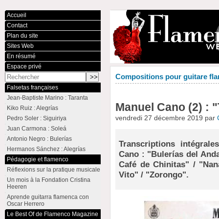
Accueil
Contact
Plan du site
Sites Web
En résumé
Espace privé
Compositions pour guitare fla
Falsetas françaises
Jean-Baptiste Marino : Taranta
Manuel Cano (2) : 
Kiko Ruiz : Alegrías
vendredi 27 décembre 2019 par
Pedro Soler : Siguiriya
Juan Carmona : Soleá
Antonio Negro : Bulerías
Transcriptions intégral
Hermanos Sánchez : Alegrías
Cano : "Bulerías del Anda
Pédagogie et flamenco
Café de Chinitas" / "Nana
Réflexions sur la pratique musicale
Vito" / "Zorongo".
Un mois à la Fondation Cristina
Heeren
Aprende guitarra flamenca con
Oscar Herrero
Le Best Of de Flamenco Magazine