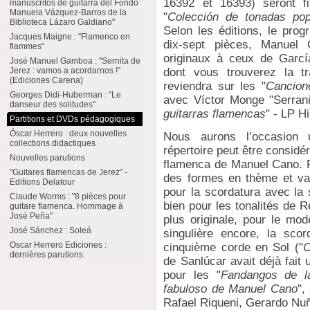
16392 et 16393) seront fi
manuscritos de guitarra del Fondo
Manuela Vázquez-Barros de la
"
Colección de tonadas pop
Biblioteca Lázaro Galdiano"
Selon les éditions, le pr
Jacques Maigne : "Flamenco en
dix-sept pièces, Manuel
flammes"
originaux à ceux de Garcí
José Manuel Gamboa : "Sernita de
Jerez : vamos a acordarnos !"
dont vous trouverez la tr
(Ediciones Carena)
reviendra sur les "
Cancion
Georges Didi-Huberman : "Le
avec Víctor Monge "Serrani
danseur des solitudes"
guitarras flamencas
" - LP H
Partitions et DVDs pédagogiques
Óscar Herrero : deux nouvelles
Nous aurons l’occasion 
collections didactiques
répertoire peut être considé
Nouvelles parutions
flamenca de Manuel Cano. R
"Guitares flamencas de Jerez" -
des formes en thème et var
Editions Delatour
pour la scordatura avec la 
Claude Worms : "8 pièces pour
bien pour les tonalités de 
guitare flamenca. Hommage à
José Peña"
plus originale, pour le mo
José Sánchez : Soleá
singulière encore, la sco
Oscar Herrero Ediciones :
cinquième corde en Sol ("
C
dernières parutions.
de Sanlúcar avait déjà fait 
pour les "
Fandangos de la
fabuloso de Manuel Cano
",
Rafael Riqueni, Gerardo Nuñ