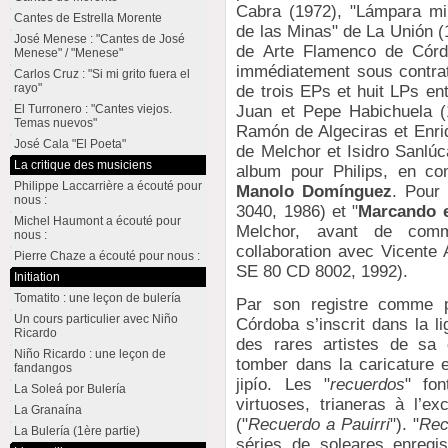
Cabra (1972), "Lámpara mi
Cantes de Estrella Morente
de las Minas" de La Unión (
José Menese : "Cantes de José
de Arte Flamenco de Córdo
Menese" / "Menese"
immédiatement sous contrat.
Carlos Cruz : "Si mi grito fuera el
rayo"
de trois EPs et huit LPs e
Juan et Pepe Habichuela (
El Turronero : "Cantes viejos.
Temas nuevos"
Ramón de Algeciras et Enri
José Cala "El Poeta"
de Melchor et Isidro Sanlúc
La critique des musiciens
album pour Philips, en co
Philippe Laccarrière a écouté pour
Manolo Domínguez
. Pour 
nous :
3040, 1986) et "
Marcando 
Michel Haumont a écouté pour
Melchor, avant de com
nous :
collaboration avec Vicente 
Pierre Chaze a écouté pour nous :
SE 80 CD 8002, 1992).
Initiation
Tomatito : une leçon de bulería
Par son registre comme p
Un cours particulier avec Niño
Córdoba s’inscrit dans la li
Ricardo
des rares artistes de sa 
Niño Ricardo : une leçon de
tomber dans la caricature e
fandangos
jipío. Les "
recuerdos
" fo
La Soleá por Bulería
virtuoses, trianeras à l’ex
La Granaína
("
Recuerdo a Pauirri
"). "
Rec
La Bulería (1ère partie)
séries de soleares enregi