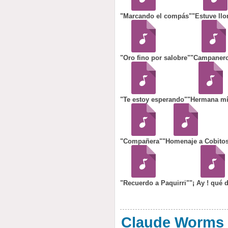
"Marcando el compás"
"Estuve ll
"Oro fino por salobre"
"Campaner
"Te estoy esperando"
"Hermana mí
"Compañera"
"Homenaje a Cobito
"Recuerdo a Paquirri"
"¡ Ay ! qué 
Claude Worms