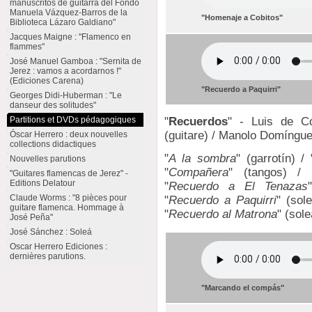
manuscritos de guitarra del Fondo
Manuela Vázquez-Barros de la
"Homenaje a Cobitos"
Biblioteca Lázaro Galdiano"
Jacques Maigne : "Flamenco en
flammes"
José Manuel Gamboa : "Sernita de
Jerez : vamos a acordarnos !"
(Ediciones Carena)
"Recuerdo a Paquirri"
Georges Didi-Huberman : "Le
danseur des solitudes"
"
Recuerdos
" - Luis de C
Partitions et DVDs pédagogiques
(guitare) / Manolo Domínguez
Óscar Herrero : deux nouvelles
collections didactiques
"
A la sombra
" (garrotín) / 
Nouvelles parutions
"
Compañera
" (tangos) / 
"Guitares flamencas de Jerez" -
Editions Delatour
"
Recuerdo a El Tenazas
Claude Worms : "8 pièces pour
"
Recuerdo a Paquirri
" (sole
guitare flamenca. Hommage à
"
Recuerdo al Matrona
" (sol
José Peña"
José Sánchez : Soleá
Oscar Herrero Ediciones :
dernières parutions.
"Marcando el compás"