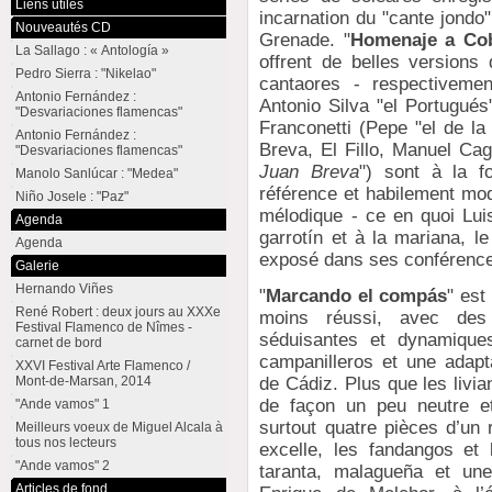
Liens utiles
incarnation du "cante jondo
Nouveautés CD
Grenade. "
Homenaje a Cob
La Sallago : « Antología »
offrent de belles versions
Pedro Sierra : "Nikelao"
cantaores - respectivemen
Antonio Fernández :
Antonio Silva "el Portugués
"Desvariaciones flamencas"
Franconetti (Pepe "el de la
Antonio Fernández :
Breva, El Fillo, Manuel Ca
"Desvariaciones flamencas"
Juan Breva
") sont à la f
Manolo Sanlúcar : "Medea"
référence et habilement mod
Niño Josele : "Paz"
mélodique - ce en quoi Lu
Agenda
garrotín et à la mariana, le
Agenda
exposé dans ses conférence
Galerie
Hernando Viñes
"
Marcando el compás
" est
René Robert : deux jours au XXXe
moins réussi, avec des
Festival Flamenco de Nîmes -
séduisantes et dynamiques
carnet de bord
campanilleros et une adapt
XXVI Festival Arte Flamenco /
Mont-de-Marsan, 2014
de Cádiz. Plus que les livia
de façon un peu neutre et
"Ande vamos" 1
surtout quatre pièces d’un 
Meilleurs voeux de Miguel Alcala à
tous nos lecteurs
excelle, les fandangos et
"Ande vamos" 2
taranta, malagueña et une
Articles de fond