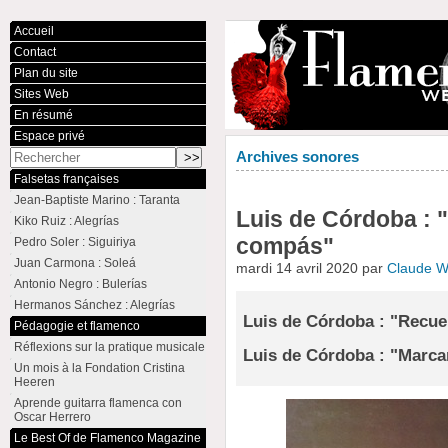
Accueil
Contact
Plan du site
Sites Web
En résumé
Espace privé
Archives sonores
Falsetas françaises
Jean-Baptiste Marino : Taranta
Luis de Córdoba : 
Kiko Ruiz : Alegrías
compás"
Pedro Soler : Siguiriya
Juan Carmona : Soleá
mardi 14 avril 2020 par
Claude 
Antonio Negro : Bulerías
Hermanos Sánchez : Alegrías
Luis de Córdoba : "Recuer
Pédagogie et flamenco
Réflexions sur la pratique musicale
Luis de Córdoba : "Marca
Un mois à la Fondation Cristina
Heeren
Aprende guitarra flamenca con
Oscar Herrero
Le Best Of de Flamenco Magazine