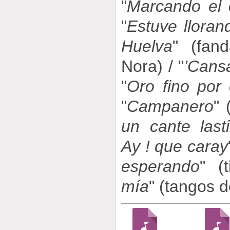
"
Marcando el
"
Estuve lloran
Huelva
" (fan
Nora) / "
’Cansa
"
Oro fino por
"
Campanero
" 
un cante last
Ay ! que caray
esperando
" (
mía
" (tangos d