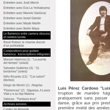
Entretien avec José Mercé
Entretien avec Eva La Yerbabuena
Entretien avec Manolo Sanlúcar
Entretien avec Israel Galván
Entretien avec Mayte Martín
Entretien avec Belén Maya
Le flamenco entre camera obscura
et camera lucida
René Robert, le charme discret
d’un portraitiste
Compositions pour guitare
flamenca : transcriptions intégrales
Manuel Valencia (1) : "La puerta
del tiempo" (soleá)
Salvador Gutiérrez (3) : "11
bordones" (soleá)
Niño Ricardo (13) : "Caí calorri"
(tientos)
Diego de Morón (1) : Alegrías
Luis Pérez Cardoso "Lui
"Flamencas" (2) : Siguiriya. A Laura
irruption de manière fulg
Vital y a su hija Malena
pratiquement sans passer 
Sabicas : "Fantasia Inca"
danse, grâce aux prix prest
Archives sonores
première moitié des années
Cantes de Morente