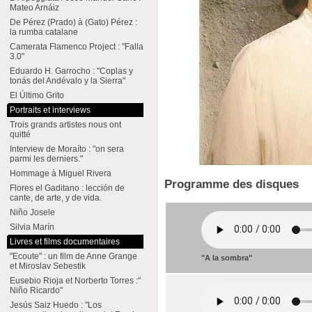
Mateo Arnáiz
De Pérez (Prado) à (Gato) Pérez :
la rumba catalane
Camerata Flamenco Project : "Falla
3.0"
Eduardo H. Garrocho : "Coplas y
tonás del Andévalo y la Sierra"
El Último Grito
Portraits et interviews
Trois grands artistes nous ont
quitté
Interview de Moraíto : "on sera
parmi les derniers."
Hommage à Miguel Rivera
Programme des disques
Flores el Gaditano : lección de
cante, de arte, y de vida.
Niño Josele
Silvia Marín
Livres et films documentaires
"Ecoute" : un film de Anne Grange
"A la sombra"
et Miroslav Sebestik
Eusebio Rioja et Norberto Torres :"
Niño Ricardo"
Jesús Saiz Huedo : "Los