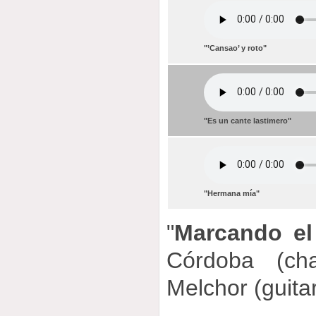
"’Cansao’ y roto"
"Es un cante lastimero"
"Hermana mía"
"
Marcando e
Córdoba (ch
Melchor (guita