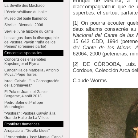
Enrique de Melchor, à l
La Séville des Machado
d’accompagnateur que de c
L’école sévillane du baile
superbes, et surtout parfait
Museo del baile flamenco
[1] On pourra écouter que
Séville : Biennale 2006
deux albums consacrés au F
Séville : une histoire du cante
Nacional del Cante de las 
Les tangos dans la discographie
15 642 CDD, 1994 (petener
de Pastora Pavón "Niña de los
Peines" (première partie)
del Cante de las Minas. A
Concerts et spectacles
62064, 2000 (peteneras, min
Concerts des ensembles
[2] DE CÓRDOBA, Luis
Kapsberger et Elyma
Cordoue, Colección Arca del
Cancanilla de Marbella / Antonio
Moya / Pepe Torres
Claude Worms
Israel Galván : "La Consagración
de la primavera"
El Pola et Juan del Gastor :
Bergerac, 4 août 2013
Pedro Soler et Philippe
Mouratoglou
"Pastora" : Pastora Galván à la
Grande Halle de La Villette
Frontières flamencas
Arrajatabla : "Sevilla blues"
L’ Arpeggiata / José Manuel Cano /