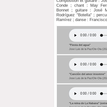
Composition et guitare : Jo
Conde ; chant : May Fer
Bonnet ; guitare : José M
Rodríguez "Botella" ; percu
Ramírez ; danse : Francisc
"Fiesta del agua"
Jose Luis de la Paz/Ole-Ola (20
"Canción del amor insomne"
Jose Luis de la Paz/Ole-Ola (20
"La reina de La Habana" (extra