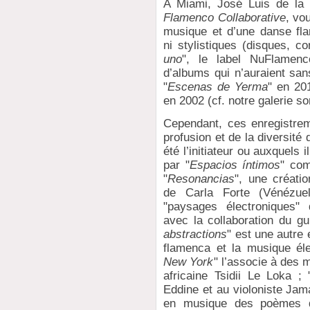
A Miami, José Luis de la 
Flamenco Collaborative
, vo
musique et d’une danse fl
ni stylistiques (disques, c
uno
", le label NuFlamenc
d’albums qui n’auraient san
"
Escenas de Yerma
" en 20
en 2002 (cf. notre galerie so
Cependant, ces enregistrem
profusion et de la diversité
été l’initiateur ou auxquels
par "
Espacios íntimos
" co
"
Resonancias
", une créatio
de Carla Forte (Vénézue
"paysages électroniques"
avec la collaboration du gu
abstractions
" est une autre 
flamenca et la musique éle
New York
" l’associe à des 
africaine Tsidii Le Loka ; 
Eddine et au violoniste Jam
en musique des poèmes d’A