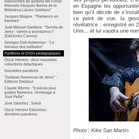
manuscritos de guitarra del Fondo
en Espagne les opportunité
Manuela Vázquez-Barros de la
Biblioteca Lázaro Galdiano"
bien qu’il décide de s’inst
Jacques Maigne : "Flamenco en
ce point de vue, la gest
flammes"
révélatrice : enregistré en 
José Manuel Gamboa : "Sernita de
Unis... et lui vaudra une n
Jerez : vamos a acordarnos !"
(Ediciones Carena)
Georges Didi-Huberman : "Le
danseur des solitudes"
Partitions et DVDs pédagogiques
Óscar Herrero : deux nouvelles
collections didactiques
Nouvelles parutions
"Guitares flamencas de Jerez" -
Editions Delatour
Claude Worms : "8 pièces pour
guitare flamenca. Hommage à
José Peña"
José Sánchez : Soleá
Oscar Herrero Ediciones :
dernières parutions.
Photo : Kike San Martín