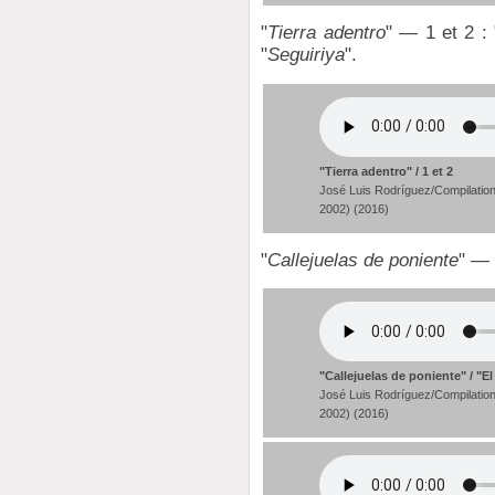
"
Tierra adentro
" — 1 et 2 : 
"
Seguiriya
".
"Tierra adentro" / 1 et 2
José Luis Rodríguez/Compilation
2002) (2016)
"
Callejuelas de poniente
" — 
"Callejuelas de poniente" / "El
José Luis Rodríguez/Compilation
2002) (2016)