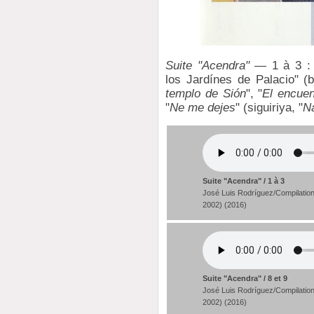
Suite "Acendra"
— 1 à 3 : 
los Jardínes de Palacio" (b
templo de Sión
", "
El encuen
"
Ne me dejes
" (siguiriya, "
Na
Suite "Acendra" / 1 à 3
José Luis Rodríguez/Compilation
2002) (2016)
Suite "Acendra" / 8 et 9
José Luis Rodríguez/Compilation
2002) (2016)