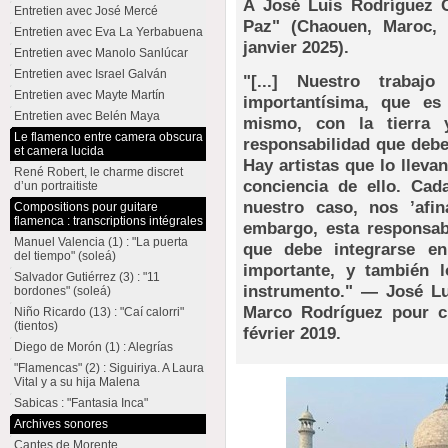
À José Luis Rodríguez G
Entretien avec José Mercé
Paz" (Chaouen, Maroc, 
Entretien avec Eva La Yerbabuena
janvier 2025).
Entretien avec Manolo Sanlúcar
Entretien avec Israel Galván
"[...] Nuestro trabaj
Entretien avec Mayte Martín
importantísima, que e
Entretien avec Belén Maya
mismo, con la tierra 
Le flamenco entre camera obscura
responsabilidad que debe
et camera lucida
Hay artistas que lo lleva
René Robert, le charme discret
conciencia de ello. Cad
d’un portraitiste
nuestro caso, nos ’afin
Compositions pour guitare
flamenca : transcriptions intégrales
embargo, esta responsab
Manuel Valencia (1) : "La puerta
que debe integrarse en
del tiempo" (soleá)
importante, y también l
Salvador Gutiérrez (3) : "11
instrumento." — José Lu
bordones" (soleá)
Marco Rodríguez pour ci
Niño Ricardo (13) : "Caí calorri"
(tientos)
février 2019.
Diego de Morón (1) : Alegrías
"Flamencas" (2) : Siguiriya. A Laura
Vital y a su hija Malena
Sabicas : "Fantasia Inca"
Archives sonores
Cantes de Morente