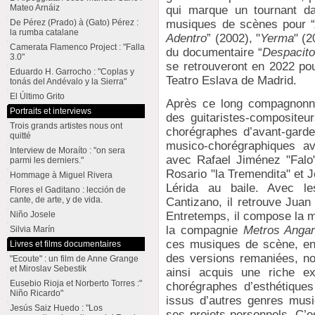
Mateo Arnáiz
qui marque un tournant d
musiques de scènes pour “
De Pérez (Prado) à (Gato) Pérez :
la rumba catalane
Adentro
” (2002), "
Yerma
" (2
Camerata Flamenco Project : "Falla
du documentaire “
Despacit
3.0"
se retrouveront en 2022 pou
Eduardo H. Garrocho : "Coplas y
Teatro Eslava de Madrid.
tonás del Andévalo y la Sierra"
El Último Grito
Après ce long compagnonna
Portraits et interviews
des guitaristes-compositeur
Trois grands artistes nous ont
chorégraphes d’avant-garde
quitté
musico-chorégraphiques a
Interview de Moraíto : "on sera
avec Rafael Jiménez "Falo"
parmi les derniers."
Rosario "la Tremendita" et 
Hommage à Miguel Rivera
Lérida au baile. Avec le
Flores el Gaditano : lección de
cante, de arte, y de vida.
Cantizano, il retrouve Juan
Niño Josele
Entretemps, il compose la 
la compagnie
Metros Anga
Silvia Marín
ces musiques de scène, enr
Livres et films documentaires
des versions remaniées, nou
"Ecoute" : un film de Anne Grange
et Miroslav Sebestik
ainsi acquis une riche ex
Eusebio Rioja et Norberto Torres :"
chorégraphes d’esthétique
Niño Ricardo"
issus d’autres genres music
Jesús Saiz Huedo : "Los
ses projets personnels. C’e