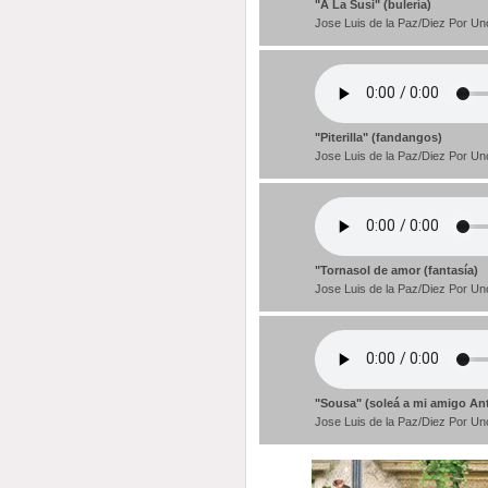
"A La Susi" (bulería)
Jose Luis de la Paz/Diez Por Un
"Piterilla" (fandangos)
Jose Luis de la Paz/Diez Por Un
"Tornasol de amor (fantasía)
Jose Luis de la Paz/Diez Por Un
"Sousa" (soleá a mi amigo An
Jose Luis de la Paz/Diez Por Un