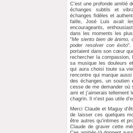
C’est une profonde amitié d
échanges subtils et vi
échanges fidèles et authen
faille, José Luis avait l
encourageants, enthousias
dans les moments les plus d
"
Me siento bien de ánimo, 
poder resolver con éxito
".
portaient dans son cœur quoi
rechercher la compassion, l
sa musique les douleurs e
qui aura choisi toute sa vi
rencontre qui marque aussi 
des échanges, un soutien 
cesse de me demander où so
ami et j’aimerais tellement 
chagrin. Il n’est pas utile d’e
Merci Claude et Maguy d’êtr
de laisser ces quelques mo
être autres qu’intimes et pr
Claude de graver cette mémo
Ces amitiés-là donnent aussi