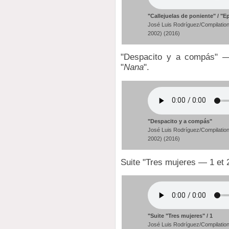
"Callejuelas de poniente" / "E
José Luis Rodríguez/Compilation
2002) (2016)
"Despacito y a compás" 
"
Nana
".
"Despacito y a compás"
José Luis Rodríguez/Compilation
2002) (2016)
Suite "Tres mujeres — 1 et 
"Suite "Tres mujeres" / 1
José Luis Rodríguez/Compilation