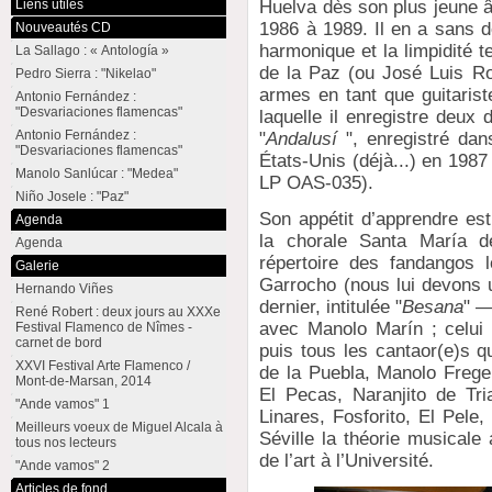
Huelva dès son plus jeune â
Liens utiles
1986 à 1989. Il en a sans do
Nouveautés CD
harmonique et la limpidité 
La Sallago : « Antología »
de la Paz (ou José Luis Ro
Pedro Sierra : "Nikelao"
armes en tant que guitaris
Antonio Fernández :
"Desvariaciones flamencas"
laquelle il enregistre deux
Antonio Fernández :
"
Andalusí
", enregistré dan
"Desvariaciones flamencas"
États-Unis (déjà...) en 198
Manolo Sanlúcar : "Medea"
LP OAS-035).
Niño Josele : "Paz"
Son appétit d’apprendre est
Agenda
la chorale Santa María 
Agenda
répertoire des fandangos 
Galerie
Garrocho (nous lui devons 
Hernando Viñes
dernier, intitulée "
Besana
" —
René Robert : deux jours au XXXe
avec Manolo Marín ; celui
Festival Flamenco de Nîmes -
carnet de bord
puis tous les cantaor(e)s q
XXVI Festival Arte Flamenco /
de la Puebla, Manolo Frege
Mont-de-Marsan, 2014
El Pecas, Naranjito de Tr
"Ande vamos" 1
Linares, Fosforito, El Pele,
Meilleurs voeux de Miguel Alcala à
Séville la théorie musicale 
tous nos lecteurs
de l’art à l’Université.
"Ande vamos" 2
Articles de fond