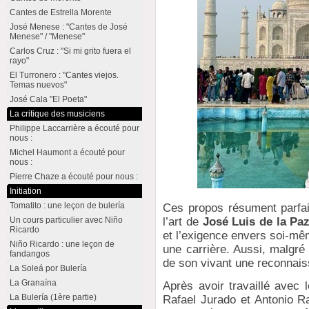
Cantes de Estrella Morente
José Menese : "Cantes de José
Menese" / "Menese"
Carlos Cruz : "Si mi grito fuera el
rayo"
El Turronero : "Cantes viejos.
Temas nuevos"
José Cala "El Poeta"
La critique des musiciens
Philippe Laccarrière a écouté pour
nous :
Michel Haumont a écouté pour
nous :
Pierre Chaze a écouté pour nous :
Initiation
Tomatito : une leçon de bulería
Ces propos résument parfai
l’art de
José Luis de la Pa
Un cours particulier avec Niño
Ricardo
et l’exigence envers soi-mê
Niño Ricardo : une leçon de
une carrière. Aussi, malgré p
fandangos
de son vivant une reconnais
La Soleá por Bulería
La Granaína
Après avoir travaillé avec 
La Bulería (1ère partie)
Rafael Jurado et Antonio R