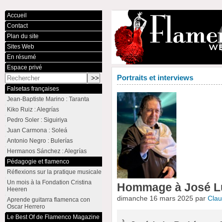
Accueil
Contact
Plan du site
Sites Web
En résumé
Espace privé
Portraits et interviews
Falsetas françaises
Jean-Baptiste Marino : Taranta
Kiko Ruiz : Alegrías
Pedro Soler : Siguiriya
Juan Carmona : Soleá
Antonio Negro : Bulerías
Hermanos Sánchez : Alegrías
Pédagogie et flamenco
Réflexions sur la pratique musicale
Un mois à la Fondation Cristina
Hommage à José Lu
Heeren
dimanche 16 mars 2025 par
Cla
Aprende guitarra flamenca con
Oscar Herrero
Le Best Of de Flamenco Magazine