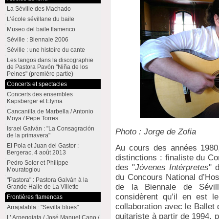
La Séville des Machado
L’école sévillane du baile
Museo del baile flamenco
Séville : Biennale 2006
Séville : une histoire du cante
Les tangos dans la discographie
de Pastora Pavón "Niña de los
Peines" (première partie)
Concerts et spectacles
Concerts des ensembles
Kapsberger et Elyma
Cancanilla de Marbella / Antonio
Moya / Pepe Torres
Israel Galván : "La Consagración
Photo : Jorge de Zofia
de la primavera"
El Pola et Juan del Gastor :
Au cours des années 1980,
Bergerac, 4 août 2013
distinctions : finaliste du 
Pedro Soler et Philippe
des "
Jóvenes Intérpretes
" 
Mouratoglou
du Concours National d’Hospi
"Pastora" : Pastora Galván à la
de la Biennale de Sévil
Grande Halle de La Villette
considèrent qu’il en est le
Frontières flamencas
collaboration avec le Ballet 
Arrajatabla : "Sevilla blues"
guitariste à partir de 1994, 
L’ Arpeggiata / José Manuel Cano /