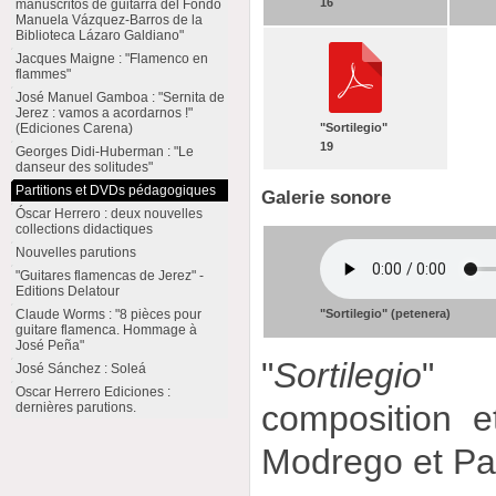
16
manuscritos de guitarra del Fondo
Manuela Vázquez-Barros de la
Biblioteca Lázaro Galdiano"
Jacques Maigne : "Flamenco en
flammes"
José Manuel Gamboa : "Sernita de
Jerez : vamos a acordarnos !"
"Sortilegio"
(Ediciones Carena)
19
Georges Didi-Huberman : "Le
danseur des solitudes"
Partitions et DVDs pédagogiques
Galerie sonore
Óscar Herrero : deux nouvelles
collections didactiques
Nouvelles parutions
"Guitares flamencas de Jerez" -
Editions Delatour
Claude Worms : "8 pièces pour
"Sortilegio" (petenera)
guitare flamenca. Hommage à
José Peña"
"
Sortilegio
" 
José Sánchez : Soleá
Oscar Herrero Ediciones :
composition e
dernières parutions.
Modrego et Pa