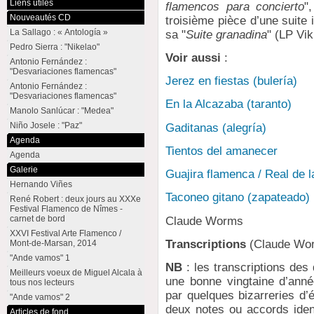
Liens utiles
flamencos para concierto
"
Nouveautés CD
troisième pièce d’une suite i
La Sallago : « Antología »
sa "
Suite granadina
" (LP Vi
Pedro Sierra : "Nikelao"
Voir aussi
:
Antonio Fernández :
"Desvariaciones flamencas"
Jerez en fiestas (bulería)
Antonio Fernández :
"Desvariaciones flamencas"
En la Alcazaba (taranto)
Manolo Sanlúcar : "Medea"
Niño Josele : "Paz"
Gaditanas (alegría)
Agenda
Tientos del amanecer
Agenda
Galerie
Guajira flamenca / Real de la
Hernando Viñes
Taconeo gitano (zapateado)
René Robert : deux jours au XXXe
Festival Flamenco de Nîmes -
carnet de bord
Claude Worms
XXVI Festival Arte Flamenco /
Transcriptions
(Claude Wo
Mont-de-Marsan, 2014
"Ande vamos" 1
NB
: les transcriptions des
Meilleurs voeux de Miguel Alcala à
une bonne vingtaine d’anné
tous nos lecteurs
par quelques bizarreries d’éc
"Ande vamos" 2
deux notes ou accords ide
Articles de fond