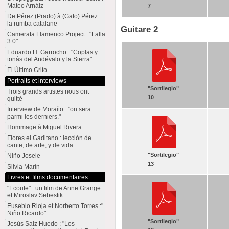
Mateo Arnáiz
7
De Pérez (Prado) à (Gato) Pérez :
la rumba catalane
Guitare 2
Camerata Flamenco Project : "Falla
3.0"
Eduardo H. Garrocho : "Coplas y
tonás del Andévalo y la Sierra"
El Último Grito
Portraits et interviews
"Sortilegio"
Trois grands artistes nous ont
10
quitté
Interview de Moraíto : "on sera
parmi les derniers."
Hommage à Miguel Rivera
Flores el Gaditano : lección de
cante, de arte, y de vida.
"Sortilegio"
Niño Josele
13
Silvia Marín
Livres et films documentaires
"Ecoute" : un film de Anne Grange
et Miroslav Sebestik
Eusebio Rioja et Norberto Torres :"
Niño Ricardo"
"Sortilegio"
Jesús Saiz Huedo : "Los