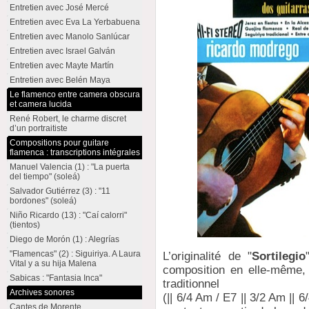
Entretien avec José Mercé
Entretien avec Eva La Yerbabuena
Entretien avec Manolo Sanlúcar
Entretien avec Israel Galván
Entretien avec Mayte Martín
Entretien avec Belén Maya
Le flamenco entre camera obscura
et camera lucida
René Robert, le charme discret
d’un portraitiste
Compositions pour guitare
flamenca : transcriptions intégrales
Manuel Valencia (1) : "La puerta
del tiempo" (soleá)
Salvador Gutiérrez (3) : "11
bordones" (soleá)
Niño Ricardo (13) : "Caí calorri"
(tientos)
Diego de Morón (1) : Alegrías
"Flamencas" (2) : Siguiriya. A Laura
L’originalité de "
Sortilegio
Vital y a su hija Malena
composition en elle-même, q
Sabicas : "Fantasia Inca"
traditionnel
Archives sonores
(|| 6/4 Am / E7 || 3/2 Am || 6
Cantes de Morente