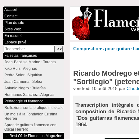
Accueil
Contact
Plan du site
Sites Web
En résumé
Espace privé
Compositions pour guitare fla
Falsetas françaises
Jean-Baptiste Marino : Taranta
Kiko Ruiz : Alegrías
Ricardo Modrego et
Pedro Soler : Siguiriya
"Sortilegio" (peten
Juan Carmona : Soleá
Antonio Negro : Bulerías
vendredi 10 août 2018 par
Claud
Hermanos Sánchez : Alegrías
Pédagogie et flamenco
Transcription intégrale
Réflexions sur la pratique musicale
composition de Ricardo 
Un mois à la Fondation Cristina
"Dos guitarras flamencas
Heeren
1964.
Aprende guitarra flamenca con
Oscar Herrero
Le Best Of de Flamenco Magazine