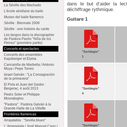
dans le but d’aider la le
La Séville des Machado
déchiffrage rythmique.
L’école sévillane du baile
Museo del baile flamenco
Guitare 1
Séville : Biennale 2006
Séville : une histoire du cante
Les tangos dans la discographie
de Pastora Pavón "Niña de los
Peines" (première partie)
Concerts et spectacles
"Sortilegio"
Concerts des ensembles
1
Kapsberger et Elyma
Cancanilla de Marbella / Antonio
Moya / Pepe Torres
Israel Galván : "La Consagración
de la primavera"
El Pola et Juan del Gastor :
Bergerac, 4 août 2013
"Sortilegio"
4
Pedro Soler et Philippe
Mouratoglou
"Pastora" : Pastora Galván à la
Grande Halle de La Villette
Frontières flamencas
Arrajatabla : "Sevilla blues"
"Sortilegio"
L’ Arpeggiata / José Manuel Cano /