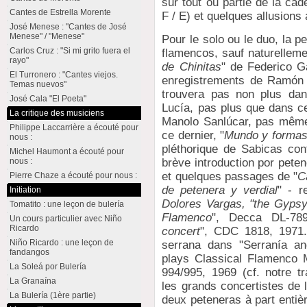
sur tout ou partie de la ca
Cantes de Estrella Morente
F / E) et quelques allusions
José Menese : "Cantes de José
Menese" / "Menese"
Pour le solo ou le duo, la pe
Carlos Cruz : "Si mi grito fuera el
flamencos, sauf naturelleme
rayo"
de Chinitas
" de Federico G
El Turronero : "Cantes viejos.
enregistrements de Ramón 
Temas nuevos"
trouvera pas non plus dan
José Cala "El Poeta"
Lucía, pas plus que dans ce
La critique des musiciens
Manolo Sanlúcar, pas même 
Philippe Laccarrière a écouté pour
ce dernier, "
Mundo y formas 
nous :
pléthorique de Sabicas co
Michel Haumont a écouté pour
brève introduction por peten
nous :
et quelques passages de "
C
Pierre Chaze a écouté pour nous :
de petenera y verdial
" - r
Initiation
Dolores Vargas, "the Gyps
Tomatito : une leçon de bulería
Flamenco
", Decca DL-78
Un cours particulier avec Niño
Ricardo
concert
", CDC 1818, 1971.
Niño Ricardo : une leçon de
serrana dans "Serranía an
fandangos
plays Classical Flamenco 
La Soleá por Bulería
994/995, 1969 (cf. notre tr
La Granaína
les grands concertistes de
La Bulería (1ère partie)
deux peteneras à part entièr