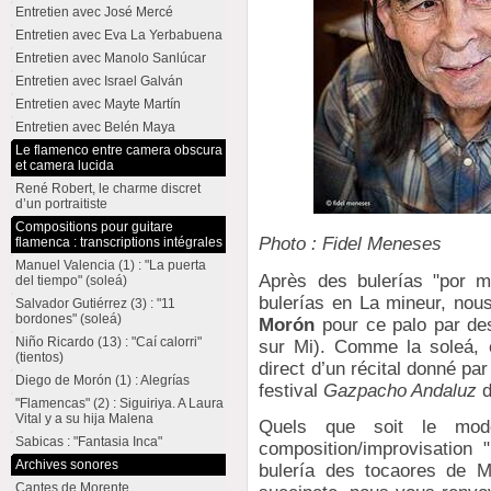
Entretien avec José Mercé
Entretien avec Eva La Yerbabuena
Entretien avec Manolo Sanlúcar
Entretien avec Israel Galván
Entretien avec Mayte Martín
Entretien avec Belén Maya
Le flamenco entre camera obscura
et camera lucida
René Robert, le charme discret
d’un portraitiste
Compositions pour guitare
Photo : Fidel Meneses
flamenca : transcriptions intégrales
Manuel Valencia (1) : "La puerta
Après des bulerías "por m
del tiempo" (soleá)
bulerías en La mineur, nou
Salvador Gutiérrez (3) : "11
bordones" (soleá)
Morón
pour ce palo par des
Niño Ricardo (13) : "Caí calorri"
sur Mi). Comme la soleá, e
(tientos)
direct d’un récital donné par 
Diego de Morón (1) : Alegrías
festival
Gazpacho Andaluz
d
"Flamencas" (2) : Siguiriya. A Laura
Vital y a su hija Malena
Quels que soit le mod
Sabicas : "Fantasia Inca"
composition/improvisation 
Archives sonores
bulería des tocaores de M
Cantes de Morente