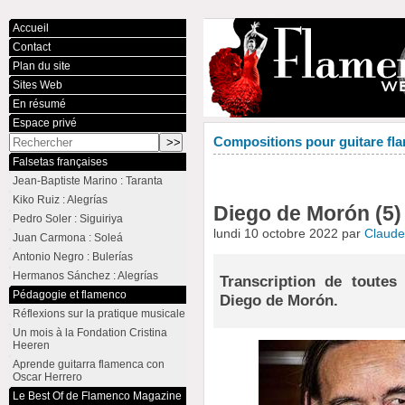
Accueil
Contact
Plan du site
Sites Web
En résumé
Espace privé
Compositions pour guitare fla
Falsetas françaises
Jean-Baptiste Marino : Taranta
Kiko Ruiz : Alegrías
Diego de Morón (5) :
Pedro Soler : Siguiriya
lundi 10 octobre 2022 par
Claud
Juan Carmona : Soleá
Antonio Negro : Bulerías
Hermanos Sánchez : Alegrías
Transcription de toutes
Pédagogie et flamenco
Diego de Morón.
Réflexions sur la pratique musicale
Un mois à la Fondation Cristina
Heeren
Aprende guitarra flamenca con
Oscar Herrero
Le Best Of de Flamenco Magazine