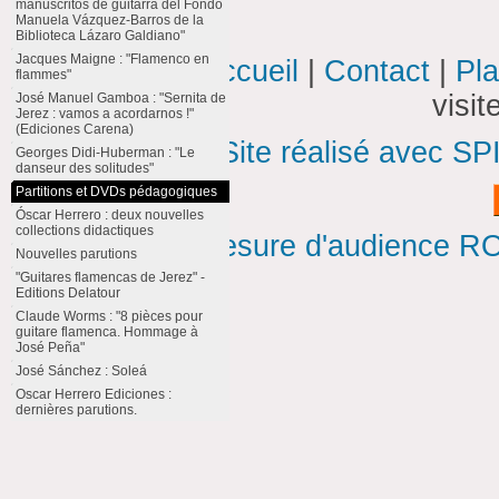
manuscritos de guitarra del Fondo
Manuela Vázquez-Barros de la
Biblioteca Lázaro Galdiano"
Jacques Maigne : "Flamenco en
Accueil
|
Contact
|
Pla
flammes"
visi
José Manuel Gamboa : "Sernita de
Jerez : vamos a acordarnos !"
(Ediciones Carena)
Site réalisé avec SP
Georges Didi-Huberman : "Le
danseur des solitudes"
Partitions et DVDs pédagogiques
Óscar Herrero : deux nouvelles
collections didactiques
Mesure d'audience ROI
Nouvelles parutions
"Guitares flamencas de Jerez" -
Editions Delatour
Claude Worms : "8 pièces pour
guitare flamenca. Hommage à
José Peña"
José Sánchez : Soleá
Oscar Herrero Ediciones :
dernières parutions.