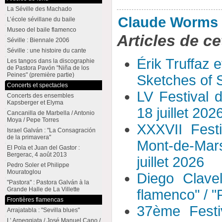
La Séville des Machado
Claude Worms
L’école sévillane du baile
Museo del baile flamenco
Articles de ce
Séville : Biennale 2006
Séville : une histoire du cante
Érik Truffaz 
Les tangos dans la discographie
de Pastora Pavón "Niña de los
Peines" (première partie)
Sketches of S
Concerts et spectacles
LV Festival 
Concerts des ensembles
Kapsberger et Elyma
18 juillet 202
Cancanilla de Marbella / Antonio
Moya / Pepe Torres
XXXVII Fest
Israel Galván : "La Consagración
de la primavera"
Mont-de-Mar
El Pola et Juan del Gastor :
Bergerac, 4 août 2013
juillet 2026
Pedro Soler et Philippe
Mouratoglou
Diego Clavel
"Pastora" : Pastora Galván à la
Grande Halle de La Villette
flamenco" / 
Frontières flamencas
37ème Festi
Arrajatabla : "Sevilla blues"
L’ Arpeggiata / José Manuel Cano /