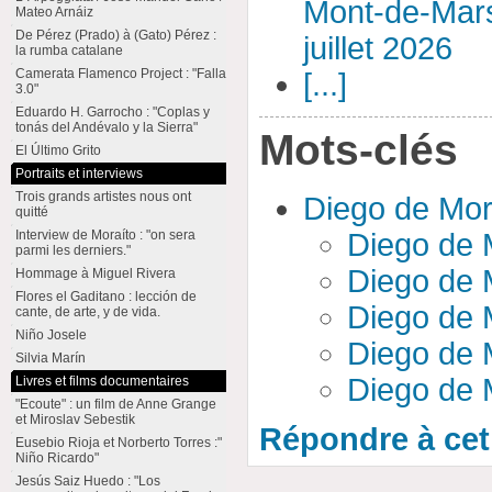
Mont-de-Mar
Mateo Arnáiz
De Pérez (Prado) à (Gato) Pérez :
juillet 2026
la rumba catalane
Camerata Flamenco Project : "Falla
[...]
3.0"
Eduardo H. Garrocho : "Coplas y
tonás del Andévalo y la Sierra"
Mots-clés
El Último Grito
Portraits et interviews
Trois grands artistes nous ont
Diego de Mo
quitté
Diego de M
Interview de Moraíto : "on sera
parmi les derniers."
Diego de M
Hommage à Miguel Rivera
Flores el Gaditano : lección de
Diego de M
cante, de arte, y de vida.
Niño Josele
Diego de 
Silvia Marín
Diego de M
Livres et films documentaires
"Ecoute" : un film de Anne Grange
et Miroslav Sebestik
Répondre à cet 
Eusebio Rioja et Norberto Torres :"
Niño Ricardo"
Jesús Saiz Huedo : "Los