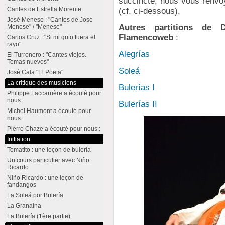
succincte, nous vous renvo
Cantes de Estrella Morente
(cf. ci-dessous).
José Menese : "Cantes de José
Autres partitions de 
Menese" / "Menese"
Flamencoweb
:
Carlos Cruz : "Si mi grito fuera el
rayo"
Alegrías
El Turronero : "Cantes viejos.
Temas nuevos"
Soleá
José Cala "El Poeta"
La critique des musiciens
Bulerías I
Philippe Laccarrière a écouté pour
nous :
Bulerías II
Michel Haumont a écouté pour
nous :
Pierre Chaze a écouté pour nous :
Initiation
Tomatito : une leçon de bulería
Un cours particulier avec Niño
Ricardo
Niño Ricardo : une leçon de
fandangos
La Soleá por Bulería
La Granaína
La Bulería (1ère partie)