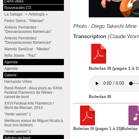
Liens utiles
Nouveautés CD
La Sallago : « Antología »
Pedro Sierra : "Nikelao"
Photo : Diego Takeshi Mine
Antonio Fernández :
"Desvariaciones flamencas"
Transcription
(Claude Wor
Antonio Fernández :
"Desvariaciones flamencas"
Manolo Sanlúcar : "Medea"
Niño Josele : "Paz"
Agenda
Bulerías III (pages 1 à 1
Agenda
Galerie
Hernando Viñes
René Robert : deux jours au XXXe
Festival Flamenco de Nîmes -
Bulerías III
carnet de bord
XXVI Festival Arte Flamenco /
Mont-de-Marsan, 2014
"Ande vamos" 1
Meilleurs voeux de Miguel Alcala à
tous nos lecteurs
Bulerías III (pages 1 à 15)
Bulerías 
"Ande vamos" 2
Articles de fond