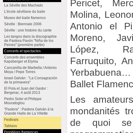
Pericet, Mer
La Séville des Machado
Molina, Leonor
L’école sévillane du baile
Museo del baile flamenco
Antonio el P
Séville : Biennale 2006
Séville : une histoire du cante
Moreno, Jav
Les tangos dans la discographie
de Pastora Pavón "Niña de los
Peines" (première partie)
López, Raf
Concerts et spectacles
Concerts des ensembles
Farruquito, A
Kapsberger et Elyma
Cancanilla de Marbella / Antonio
Yerbabuena…
Moya / Pepe Torres
Israel Galván : "La Consagración
Ballet Flamenc
de la primavera"
El Pola et Juan del Gastor :
Bergerac, 4 août 2013
Les amateurs
Pedro Soler et Philippe
Mouratoglou
mondanités t
"Pastora" : Pastora Galván à la
Grande Halle de La Villette
de quoi se
Festivals
Tablaos
Frontières flamencas