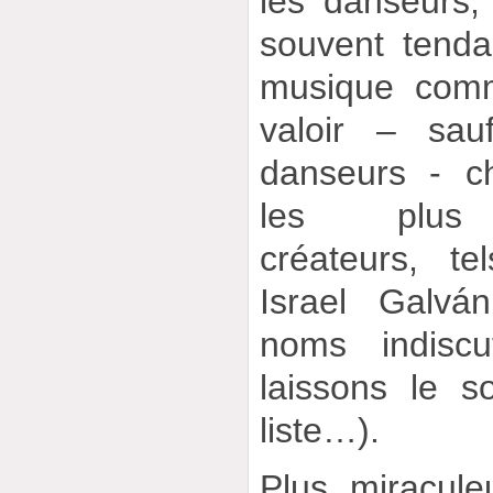
les danseurs,
souvent tenda
musique comm
valoir – sau
danseurs - c
les plus a
créateurs, t
Israel Galvá
noms indiscu
laissons le s
liste…).
Plus miracule