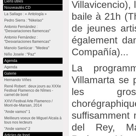
Liens utiles
Villavicencio), 
Nouveautés CD
baile à 21h (Th
La Sallago : « Antología »
Pedro Sierra : "Nikelao"
de jeunes arti
Antonio Fernández :
"Desvariaciones flamencas"
également dan
Antonio Fernández :
"Desvariaciones flamencas"
Manolo Sanlúcar : "Medea"
Compañía)...
Niño Josele : "Paz"
Agenda
La programm
Agenda
Galerie
Villamarta se p
Hernando Viñes
René Robert : deux jours au XXXe
les gros
Festival Flamenco de Nîmes -
carnet de bord
chorégraph
XXVI Festival Arte Flamenco /
Mont-de-Marsan, 2014
"Ande vamos" 1
suffisamment 
Meilleurs voeux de Miguel Alcala à
tous nos lecteurs
del Rey, Ma
"Ande vamos" 2
Articles de fond