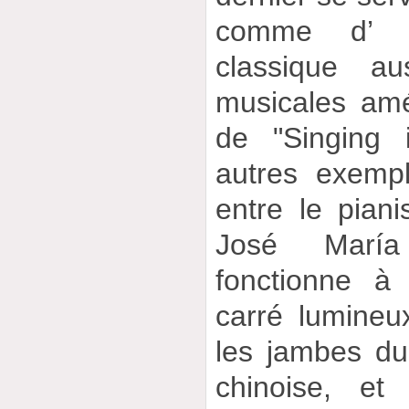
comme d’ 
classique a
musicales amér
de "Singing 
autres exemp
entre le pian
José María
fonctionne à
carré lumineu
les jambes d
chinoise, e