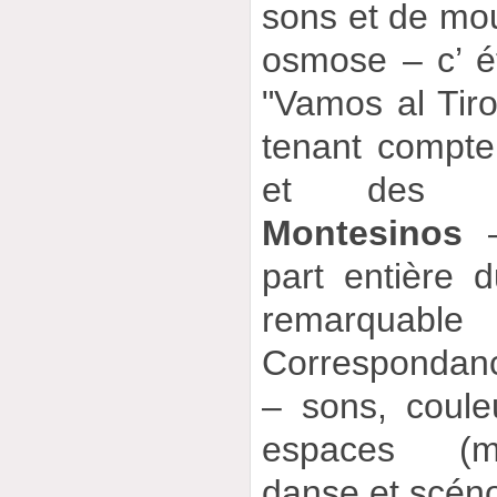
sons et de mo
osmose – c’ ét
"Vamos al Tiro
tenant compte
et des l
Montesinos
–
part entière 
remarquabl
Correspondan
– sons, coul
espaces (mu
danse et scéno