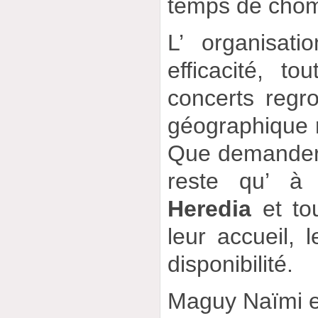
temps de chô
L’ organisat
efficacité, to
concerts regr
géographique r
Que demander 
reste qu’ à
Heredia
et to
leur accueil, l
disponibilité.
Maguy Naïmi 