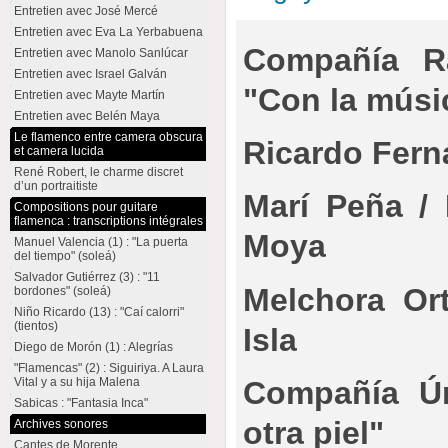
Entretien avec José Mercé
Entretien avec Eva La Yerbabuena
Compañía Ra
Entretien avec Manolo Sanlúcar
Entretien avec Israel Galván
"Con la músic
Entretien avec Mayte Martín
Entretien avec Belén Maya
Le flamenco entre camera obscura
Ricardo Fer
et camera lucida
René Robert, le charme discret
d’un portraitiste
Marí Peña / 
Compositions pour guitare
flamenca : transcriptions intégrales
Moya
Manuel Valencia (1) : "La puerta
del tiempo" (soleá)
Salvador Gutiérrez (3) : "11
Melchora Ort
bordones" (soleá)
Niño Ricardo (13) : "Caí calorri"
(tientos)
Isla
Diego de Morón (1) : Alegrías
"Flamencas" (2) : Siguiriya. A Laura
Compañía Úr
Vital y a su hija Malena
Sabicas : "Fantasia Inca"
otra piel"
Archives sonores
Cantes de Morente