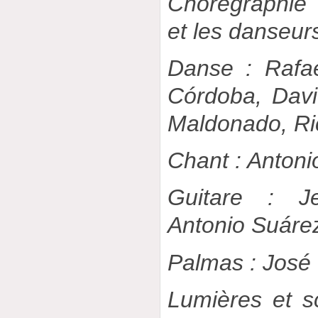
Chorégraphie
et les danseu
Danse : Rafa
Córdoba, Davi
Maldonado, Ri
Chant : Anton
Guitare : J
Antonio Suáre
Palmas : José 
Lumières et s