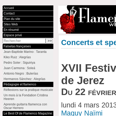
Accueil
Contact
Plan du site
Sites Web
En résumé
Espace privé
Concerts et sp
Falsetas françaises
Jean-Baptiste Marino : Taranta
Kiko Ruiz : Alegrías
Pedro Soler : Siguiriya
XVII Festi
Juan Carmona : Soleá
Antonio Negro : Bulerías
de Jerez
Hermanos Sánchez : Alegrías
Pédagogie et flamenco
Du 22 févrie
Réflexions sur la pratique musicale
Un mois à la Fondation Cristina
Heeren
lundi 4 mars 201
Aprende guitarra flamenca con
Oscar Herrero
Maguy Naïmi
Le Best Of de Flamenco Magazine