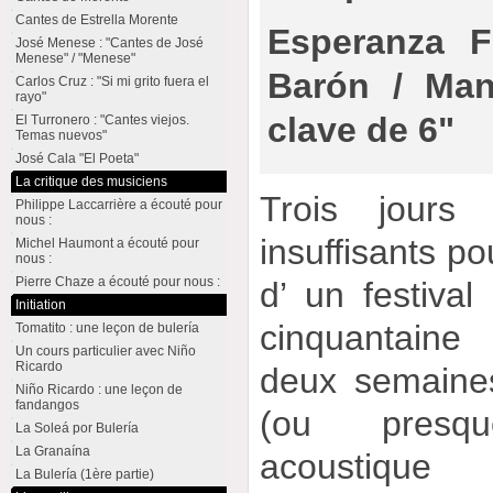
Cantes de Estrella Morente
Esperanza F
José Menese : "Cantes de José
Menese" / "Menese"
Barón / Man
Carlos Cruz : "Si mi grito fuera el
rayo"
clave de 6"
El Turronero : "Cantes viejos.
Temas nuevos"
José Cala "El Poeta"
La critique des musiciens
Trois jours 
Philippe Laccarrière a écouté pour
nous :
insuffisants p
Michel Haumont a écouté pour
nous :
Pierre Chaze a écouté pour nous :
d’ un festiva
Initiation
cinquantaine
Tomatito : une leçon de bulería
Un cours particulier avec Niño
Ricardo
deux semaine
Niño Ricardo : une leçon de
fandangos
(ou presq
La Soleá por Bulería
La Granaína
acoustique
La Bulería (1ère partie)