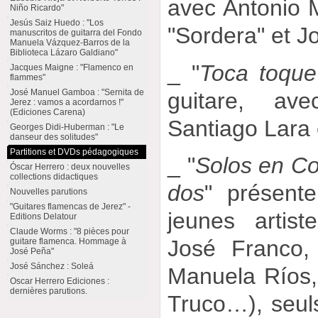
avec Antonio 
Niño Ricardo"
Jesús Saiz Huedo : "Los
"Sordera" et J
manuscritos de guitarra del Fondo
Manuela Vázquez-Barros de la
Biblioteca Lázaro Galdiano"
_ "
Toca toque
Jacques Maigne : "Flamenco en
flammes"
José Manuel Gamboa : "Sernita de
guitare, ave
Jerez : vamos a acordarnos !"
(Ediciones Carena)
Santiago Lara 
Georges Didi-Huberman : "Le
danseur des solitudes"
Partitions et DVDs pédagogiques
_ "
Solos en C
Óscar Herrero : deux nouvelles
collections didactiques
dos
" présente
Nouvelles parutions
"Guitares flamencas de Jerez" -
jeunes artis
Editions Delatour
Claude Worms : "8 pièces pour
José Franco,
guitare flamenca. Hommage à
José Peña"
José Sánchez : Soleá
Manuela Ríos
Oscar Herrero Ediciones :
dernières parutions.
Truco…), seul