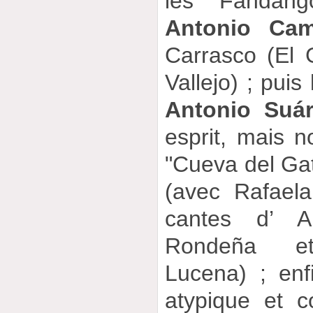
les Fandan
Antonio Ca
Carrasco (El G
Vallejo) ; pui
Antonio Suá
esprit, mais n
"Cueva del Ga
(avec Rafael
cantes d’ 
Rondeña e
Lucena) ; enf
atypique et 