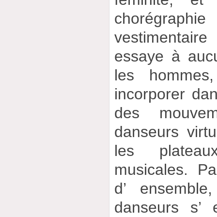
chorégraphi
vestimentaire
essaye à auc
les hommes,
incorporer da
des mouvem
danseurs virt
les platea
musicales. P
d’ ensemble
danseurs s’ 