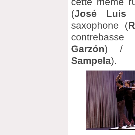
cette même rub
(
José Luis 
saxophone (
R
contrebass
Garzón
) / p
Sampela
).