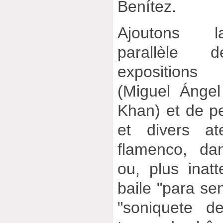
Benítez.
Ajoutons l
parallèle 
expositions
(Miguel Ánge
Khan) et de pe
et divers ate
flamenco, dan
ou, plus inat
baile "para se
"soniquete d