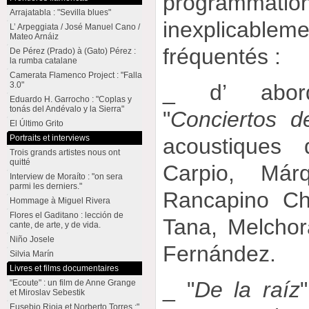
programmati
Arrajatabla : "Sevilla blues"
inexplica
L’ Arpeggiata / José Manuel Cano /
Mateo Arnáiz
fréquentés :
De Pérez (Prado) à (Gato) Pérez :
la rumba catalane
Camerata Flamenco Project : "Falla
3.0"
_ d’ abord
Eduardo H. Garrocho : "Coplas y
tonás del Andévalo y la Sierra"
"
Conciertos d
El Último Grito
Portraits et interviews
acoustiques
Trois grands artistes nous ont
quitté
Carpio, Már
Interview de Moraíto : "on sera
parmi les derniers."
Rancapino Ch
Hommage à Miguel Rivera
Flores el Gaditano : lección de
Tana, Melchor
cante, de arte, y de vida.
Niño Josele
Fernández.
Silvia Marín
Livres et films documentaires
_ "
De la raíz
"Ecoute" : un film de Anne Grange
et Miroslav Sebestik
Eusebio Rioja et Norberto Torres :"