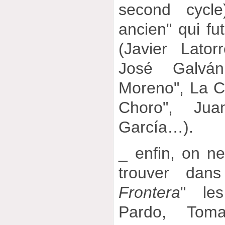
second cycl
ancien" qui fu
(Javier Lato
José Galvá
Moreno", La Ch
Choro", Ju
García…).
_ enfin, on n
trouver dan
Frontera
" le
Pardo, Toma