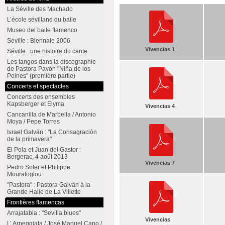
La Séville des Machado
L’école sévillane du baile
Museo del baile flamenco
Séville : Biennale 2006
Vivencias 1
Séville : une histoire du cante
Les tangos dans la discographie
de Pastora Pavón "Niña de los
Peines" (première partie)
Concerts et spectacles
Concerts des ensembles
Kapsberger et Elyma
Vivencias 4
Cancanilla de Marbella / Antonio
Moya / Pepe Torres
Israel Galván : "La Consagración
de la primavera"
El Pola et Juan del Gastor :
Bergerac, 4 août 2013
Vivencias 7
Pedro Soler et Philippe
Mouratoglou
"Pastora" : Pastora Galván à la
Grande Halle de La Villette
Frontières flamencas
Arrajatabla : "Sevilla blues"
Vivencias
L’ Arpeggiata / José Manuel Cano /