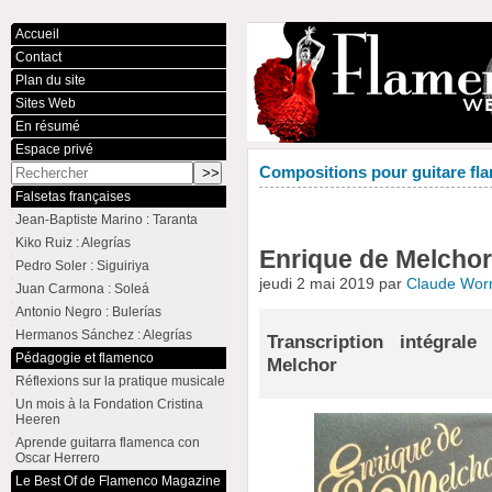
Accueil
Contact
Plan du site
Sites Web
En résumé
Espace privé
Compositions pour guitare fla
Falsetas françaises
Jean-Baptiste Marino : Taranta
Kiko Ruiz : Alegrías
Enrique de Melchor 
Pedro Soler : Siguiriya
jeudi 2 mai 2019 par
Claude Wo
Juan Carmona : Soleá
Antonio Negro : Bulerías
Hermanos Sánchez : Alegrías
Transcription intégral
Pédagogie et flamenco
Melchor
Réflexions sur la pratique musicale
Un mois à la Fondation Cristina
Heeren
Aprende guitarra flamenca con
Oscar Herrero
Le Best Of de Flamenco Magazine