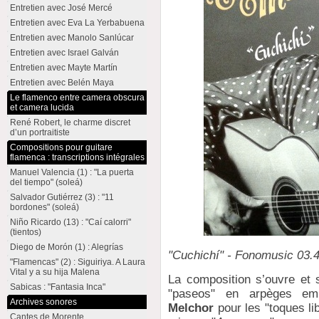
Entretien avec José Mercé
Entretien avec Eva La Yerbabuena
Entretien avec Manolo Sanlúcar
Entretien avec Israel Galván
Entretien avec Mayte Martín
Entretien avec Belén Maya
Le flamenco entre camera obscura
et camera lucida
René Robert, le charme discret
d’un portraitiste
Compositions pour guitare
flamenca : transcriptions intégrales
Manuel Valencia (1) : "La puerta
del tiempo" (soleá)
Salvador Gutiérrez (3) : "11
bordones" (soleá)
Niño Ricardo (13) : "Caí calorri"
(tientos)
Diego de Morón (1) : Alegrías
"Cuchichí" - Fonomusic 03.4
"Flamencas" (2) : Siguiriya. A Laura
Vital y a su hija Malena
La composition s’ouvre et
Sabicas : "Fantasia Inca"
"paseos" en arpèges emb
Archives sonores
Melchor
pour les "toques lib
Cantes de Morente