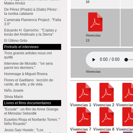
10
Mateo Arnáiz
De Pérez (Prado) à (Gato) Pérez :
la rumba catalane
Camerata Flamenco Project : "Falla
3.0"
Eduardo H. Garrocho : "Coplas y
tonás del Andévalo y la Sierra"
Vivencias
13
El Último Grito
Portraits et interviews
Trois grands artistes nous ont
quitté
Interview de Moraíto : "on sera
parmi les derniers."
Vivencias
Hommage à Miguel Rivera
Flores el Gaditano : lección de
cante, de arte, y de vida.
Niño Josele
Silvia Marín
Livres et films documentaires
Vivencias 1
Vivencias 2
Vivencia
"Ecoute" : un film de Anne Grange
et Miroslav Sebestik
Eusebio Rioja et Norberto Torres :"
Niño Ricardo"
Vivencias 7
Vivencias 8
Vivencia
Jesús Saiz Huedo : "Los