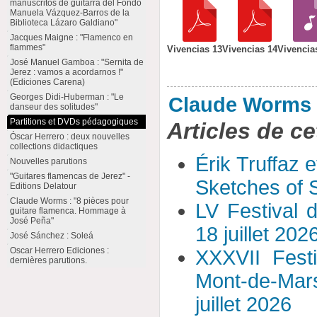
manuscritos de guitarra del Fondo
Manuela Vázquez-Barros de la
Biblioteca Lázaro Galdiano"
Jacques Maigne : "Flamenco en
flammes"
Vivencias 13
Vivencias 14
Vivencia
José Manuel Gamboa : "Sernita de
Jerez : vamos a acordarnos !"
(Ediciones Carena)
Georges Didi-Huberman : "Le
Claude Worms
danseur des solitudes"
Partitions et DVDs pédagogiques
Articles de ce
Óscar Herrero : deux nouvelles
collections didactiques
Érik Truffaz 
Nouvelles parutions
"Guitares flamencas de Jerez" -
Sketches of S
Editions Delatour
Claude Worms : "8 pièces pour
LV Festival 
guitare flamenca. Hommage à
José Peña"
18 juillet 202
José Sánchez : Soleá
Oscar Herrero Ediciones :
XXXVII Fest
dernières parutions.
Mont-de-Mar
juillet 2026