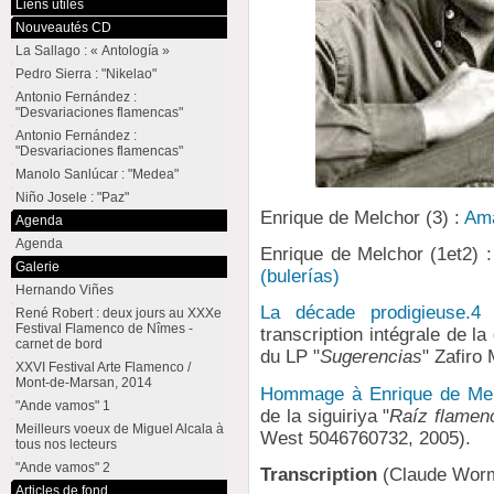
Liens utiles
Nouveautés CD
La Sallago : « Antología »
Pedro Sierra : "Nikelao"
Antonio Fernández :
"Desvariaciones flamencas"
Antonio Fernández :
"Desvariaciones flamencas"
Manolo Sanlúcar : "Medea"
Niño Josele : "Paz"
Enrique de Melchor (3) :
Ama
Agenda
Agenda
Enrique de Melchor (1et2) 
Galerie
(bulerías)
Hernando Viñes
La décade prodigieuse.4
René Robert : deux jours au XXXe
Festival Flamenco de Nîmes -
transcription intégrale de la
carnet de bord
du LP "
Sugerencias
" Zafiro
XXVI Festival Arte Flamenco /
Mont-de-Marsan, 2014
Hommage à Enrique de Me
"Ande vamos" 1
de la siguiriya "
Raíz flamen
Meilleurs voeux de Miguel Alcala à
West 5046760732, 2005).
tous nos lecteurs
"Ande vamos" 2
Transcription
(Claude Wor
Articles de fond