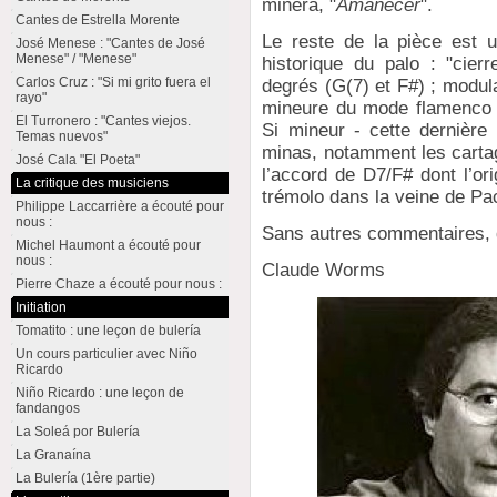
minera, "
Amanecer
".
Cantes de Estrella Morente
Le reste de la pièce est u
José Menese : "Cantes de José
Menese" / "Menese"
historique du palo : "cier
Carlos Cruz : "Si mi grito fuera el
degrés (G(7) et F#) ; modula
rayo"
mineure du mode flamenco 
El Turronero : "Cantes viejos.
Si mineur - cette dernière
Temas nuevos"
minas, notamment les cartage
José Cala "El Poeta"
l’accord de D7/F# dont l’or
La critique des musiciens
trémolo dans la veine de Pa
Philippe Laccarrière a écouté pour
nous :
Sans autres commentaires, q
Michel Haumont a écouté pour
nous :
Claude Worms
Pierre Chaze a écouté pour nous :
Initiation
Tomatito : une leçon de bulería
Un cours particulier avec Niño
Ricardo
Niño Ricardo : une leçon de
fandangos
La Soleá por Bulería
La Granaína
La Bulería (1ère partie)