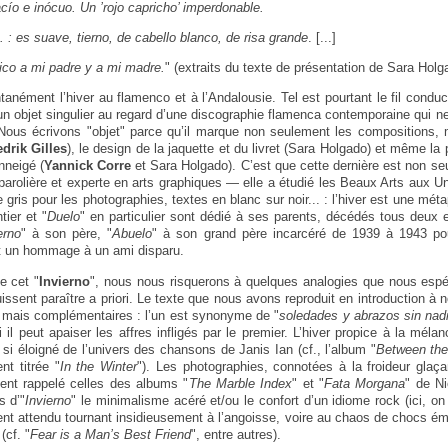
acío e inócuo. Un ’rojo capricho’ imperdonable.
.. : es suave, tierno, de cabello blanco, de risa grande
. [...]
dico a mi padre y a mi madre.
" (extraits du texte de présentation de Sara Holg
ntanément l’hiver au flamenco et à l’Andalousie. Tel est pourtant le fil condu
 objet singulier au regard d’une discographie flamenca contemporaine qui 
 Nous écrivons "objet" parce qu’il marque non seulement les compositions, 
edrik Gilles
), le design de la jaquette et du livret (Sara Holgado) et même l
neigé (
Yannick Corre
et Sara Holgado). C’est que cette dernière est non s
parolière et experte en arts graphiques — elle a étudié les Beaux Arts aux Uni
ris pour les photographies, textes en blanc sur noir... : l’hiver est une méta
tier et "
Duelo
" en particulier sont dédié à ses parents, décédés tous deux 
erno
" à son père, "
Abuelo
" à son grand père incarcéré de 1939 à 1943 p
t un hommage à un ami disparu.
e cet "
Invierno
", nous nous risquerons à quelques analogies que nous espé
issent paraître a priori. Le texte que nous avons reproduit en introduction à n
s mais complémentaires : l’un est synonyme de "
soledades y abrazos sin nad
 il peut apaiser les affres infligés par le premier. L’hiver propice à la méla
si éloigné de l’univers des chansons de Janis Ian (cf., l’album "
Between the
t titrée "
In the Winter
"). Les photographies, connotées à la froideur glaçan
nt rappelé celles des albums "
The Marble Index
" et "
Fata Morgana
" de Ni
s d’"
Invierno
" le minimalisme acéré et/ou le confort d’un idiome rock (ici, o
ent attendu tournant insidieusement à l’angoisse, voire au chaos de chocs émo
(cf. "
Fear is a Man’s Best Friend
", entre autres).