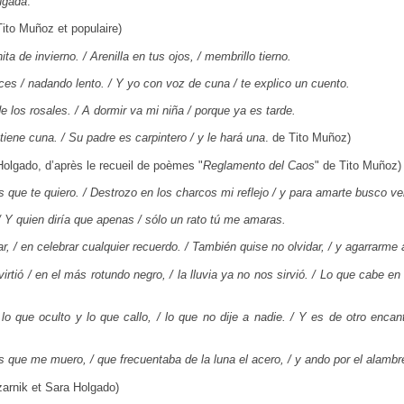
ugada
.
Tito Muñoz et populaire)
ta de invierno. / Arenilla en tus ojos, / membrillo tierno.
ces / nadando lento. / Y yo con voz de cuna / te explico un cuento.
de los rosales. / A dormir va mi niña / porque ya es tarde.
 tiene cuna. / Su padre es carpintero / y le hará una
. de Tito Muñoz)
Holgado, d’après le recueil de poèmes "
Reglamento del Caos
" de Tito Muñoz)
 que te quiero. / Destrozo en los charcos mi reflejo / y para amarte busco ve
/ Y quien diría que apenas / sólo un rato tú me amaras.
 / en celebrar cualquier recuerdo. / También quise no olvidar, / y agarrarme a
irtió / en el más rotundo negro, / la lluvia ya no nos sirvió. / Lo que cabe en
lo que oculto y lo que callo, / lo que no dije a nadie. / Y es de otro enca
 que me muero, / que frecuentaba de la luna el acero, / y ando por el alambr
zarnik et Sara Holgado)