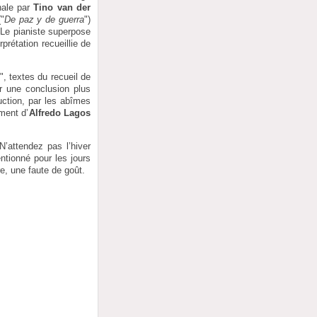
nale par
Tino van der
"
De paz y de guerra
")
 Le pianiste superpose
prétation recueillie de
", textes du recueil de
r une conclusion plus
uction, par les abîmes
ment d’
Alfredo Lagos
N’attendez pas l’hiver
ntionné pour les jours
e, une faute de goût.