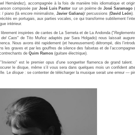
uel Hernández), accompagnée à la fois de manière très idiomatique et origi
chanson composée par
José Luis Pastor
sur un poème de
José Saramago
(
ix / piano (là encore minimaliste,
Javier Galiana
)/ percussions (
David León
).
 récités en portugais, aux parties vocales, ce qui transforme subtilement l’inter
ue intérieur.
 librement inspirées de cantes de La Serneta et de La Andonda ("
Reglemento
 del Caos
" de Tito Muñoz adaptés par Sara Holgado) nous laissait augure
amenca. Nous avons été rapidement (et heureusement) détrompé, dès l’introd
s les graves et par les gouffres de silence des falsetas et de l’accompagne
s contrechants de
Quim Ramos
(guitare électrique).
"
Invierno
" est le premier opus d’une songwriter flamenca de grand talent. 
ocurer le disque, même s’il vous sera dans quelques mois un confident atte
ille. Le
disque
: se contenter de télécharger la musique serait une erreur — pir