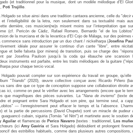
ado (et traditionnel pour la musique, dont un modèle mélodique d’El Glori
s,
Poti Trujillo
.
Holgado se situe ainsi dans une tradition cantaora ancienne, celle du "
decir 
ue et l’intelligibilité de la letra, non seulement dans sa textualité mais 
tte dernière, ces musicien(ne)s misent moins sur l’interprétation que sur
me (cf. Pericón de Cádiz, Rafael Romero, Bernardo "el de los Lobitos",
sion de la murciana et de la levantica d’El Cojo de Málaga, sur des poèmes
a commence sans introduction par un duo chant / nickelharpa (
Josefina Pau
ctivement idéale pour assurer le continuo d’un cante "libre", entre récitat
ngue et belle falseta (por minera) de transition, puis se charge des "répons
ment par Josefina Paulson jusqu’à la coda qui ébauche une scansion 
eux instruments est parfaite, entre les traits mélodiques de la guitare ("répo
lharpa pour chaque tercio vocal.
 Holgado pouvait compter sur son expérience du travail en groupe, qu’elle
album "
Triando
" (2020), œuvre collective conçue avec Ricardo Piñero (
 Il va sans dire que ce type de conception suppose une collaboration étroite
 cas ici, comme on peut le vérifier avec les arrangements (encore que le ter
iés que magnifiques des pièces suivantes. La "
Nana de invierno
" (texte 
endre et poignant entre Sara Holgado et son père, qui termine seul, a capp
Lobitos" — l’enregistrement peut effacer le temps et la l’absence. L’harm
e) et la partie de percussions (David Chupete) sont un miracle de pudeur a
 guaguancó cubain, siguiria (Tomás "el Nitri") et martinete avec le soutien 
y Aguilar
et flamencas de
Perico Navarro
(textes : traditionnel,
Los muñeq
 chœurs (ici
Amy Gaviria
et Sara Holgado) dédoublent et prolongent finemen
oncif des estribillos habituels, comme dans plusieurs autres compositions