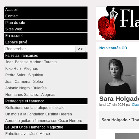
Accueil
Contact
Plan du site
Sites Web
En résumé
Espace privé
Nouveautés CD
Falsetas françaises
Jean-Baptiste Marino : Taranta
Kiko Ruiz : Alegrías
Pedro Soler : Siguiriya
Juan Carmona : Soleá
Antonio Negro : Bulerías
Hermanos Sánchez : Alegrías
Sara Holgado
Pédagogie et flamenco
lundi 17 juin 2024 par
Cla
Réflexions sur la pratique musicale
Un mois à la Fondation Cristina Heeren
Sara Holgado : "In
Aprende guitarra flamenca con Oscar Herrero
Le Best Of de Flamenco Magazine
Entretien avec José Mercé