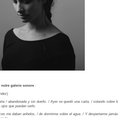
 notre galerie sonore
:
ndez)
ta / abandonada y sin dueño. / Ayer se quedó una carta, / volando sobre l
n ojos que puedan serlo.
veces me daban anhelos, / de dormirme sobre el agua. / Y despertarme jamás