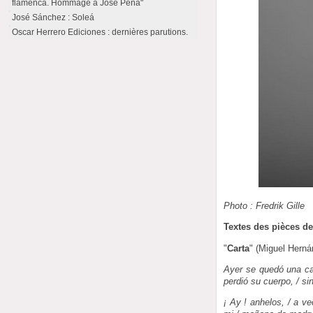
flamenca. Hommage à José Peña"
José Sánchez : Soleá
Oscar Herrero Ediciones : dernières parutions.
Photo : Fredrik Gille
Textes des pièces de
"
Carta
" (Miguel Herná
Ayer se quedó una car
perdió su cuerpo, / si
¡ Ay ! anhelos, / a 