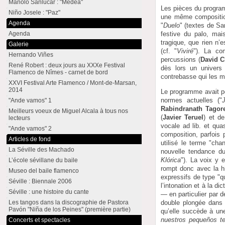
Manolo Sanlúcar : "Medea"
Les pièces du program
Niño Josele : "Paz"
une même composition
Agenda
"
Duelo
" (textes de S
festive du palo, mai
Agenda
tragique, que rien n’
Galerie
(cf. "
Viviré
"). La co
Hernando Viñes
percussions (
David C
René Robert : deux jours au XXXe Festival
dès lors un univers
Flamenco de Nîmes - carnet de bord
contrebasse qui les 
XXVI Festival Arte Flamenco / Mont-de-Marsan,
2014
Le programme avait p
normes actuelles ("
"Ande vamos" 1
Rabindranath Tagor
Meilleurs voeux de Miguel Alcala à tous nos
(
Javier Teruel
) et d
lecteurs
vocale ad lib. et quas
"Ande vamos" 2
composition, parfois
Articles de fond
utilisé le terme "cha
La Séville des Machado
nouvelle tendance du
Klórica
"). La voix y 
L’école sévillane du baile
rompt donc avec la h
Museo del baile flamenco
expressifs de type "q
Séville : Biennale 2006
l’intonation et à la di
Séville : une histoire du cante
— en particulier par d
Les tangos dans la discographie de Pastora
double plongée dans 
Pavón "Niña de los Peines" (première partie)
qu’elle succède à une
nuestros pequeños te
Concerts et spectacles