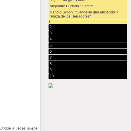
Miguel Ortega : "Laura"
Alejandro Hurtado : "Tamiz"...
Manolo Simón : "Candelita que enciendo" /
"Plaza de los Herradores"
1
2
3
4
5
6
7
8
9
10
 aunque a veces sueñe