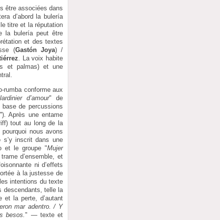
is être associées dans
ra d’abord la bulería
e titre et la réputation
 la bulería peut être
rétation et des textes
sse (
Gastón Joya
) /
iérrez
. La voix habite
ns et palmas) et une
tral.
go-rumba conforme aux
lardinier d’amour
" de
 à base de percussions
"
). Après une entame
iff) tout au long de la
t pourquoi nous avons
o s’y inscrit dans une
o et le groupe "
Mujer
a trame d’ensemble, et
isonnante ni d’effets
ortée à la justesse de
 les intentions du texte
s descendants, telle la
e et la perte, d’autant
eron mar adentro. / Y
os besos.
" — texte et