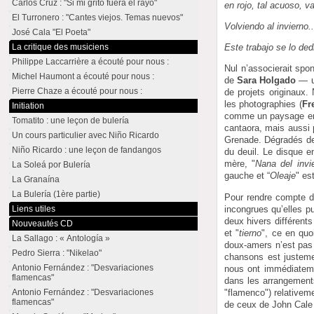
Carlos Cruz : "Si mi grito fuera el rayo"
en rojo, tal acuoso, v
El Turronero : "Cantes viejos. Temas nuevos"
Volviendo al invierno.
José Cala "El Poeta"
La critique des musiciens
Este trabajo se lo de
Philippe Laccarrière a écouté pour nous :
Nul n’associerait spo
Michel Haumont a écouté pour nous :
de
Sara Holgado
— un
Pierre Chaze a écouté pour nous :
de projets originaux.
les photographies (
Fr
Initiation
comme un paysage en
Tomatito : une leçon de bulería
cantaora, mais aussi 
Un cours particulier avec Niño Ricardo
Grenade. Dégradés de g
Niño Ricardo : une leçon de fandangos
du deuil. Le disque en
mère, "
Nana del invi
La Soleá por Bulería
gauche et “
Oleaje
" es
La Granaína
La Bulería (1ère partie)
Pour rendre compte d
incongrues qu’elles pu
Liens utiles
deux hivers différent
Nouveautés CD
et "
tierno
", ce en quoi
La Sallago : « Antología »
doux-amers n’est pas 
Pedro Sierra : "Nikelao"
chansons est justemen
Antonio Fernández : "Desvariaciones
nous ont immédiateme
flamencas"
dans les arrangement
"flamenco") relativem
Antonio Fernández : "Desvariaciones
flamencas"
de ceux de John Cale 