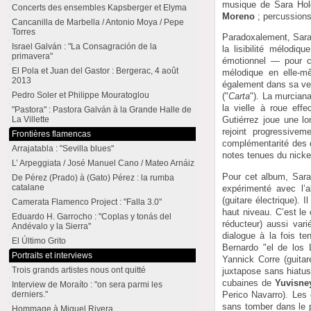
musique de Sara Holg
Concerts des ensembles Kapsberger et Elyma
Moreno
; percussion
Cancanilla de Marbella / Antonio Moya / Pepe
Torres
Paradoxalement, Sara 
Israel Galván : "La Consagración de la
la lisibilité mélodiq
primavera"
émotionnel — pour ce
El Pola et Juan del Gastor : Bergerac, 4 août
mélodique en elle-mê
2013
également dans sa ver
Pedro Soler et Philippe Mouratoglou
("
Carta
"). La murcian
la vielle à roue effe
"Pastora" : Pastora Galván à la Grande Halle de
La Villette
Gutiérrez joue une lo
rejoint progressive
Frontières flamencas
complémentarité des d
Arrajatabla : "Sevilla blues"
notes tenues du nicke
L’ Arpeggiata / José Manuel Cano / Mateo Arnáiz
Pour cet album, Sara
De Pérez (Prado) à (Gato) Pérez : la rumba
catalane
expérimenté avec l’
(guitare électrique).
Camerata Flamenco Project : "Falla 3.0"
haut niveau. C’est le
Eduardo H. Garrocho : "Coplas y tonás del
réducteur) aussi var
Andévalo y la Sierra"
dialogue à la fois t
El Último Grito
Bernardo "el de los 
Portraits et interviews
Yannick Corre (guitar
Trois grands artistes nous ont quitté
juxtapose sans hiatus
cubaines de
Yuvisne
Interview de Moraíto : "on sera parmi les
Perico Navarro). Les
derniers."
sans tomber dans le p
Hommage à Miguel Rivera