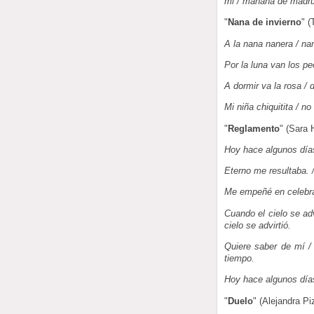
mi / mañana de madr
"
Nana de invierno
" (
A la nana nanera / nani
Por la luna van los pe
A dormir va la rosa / 
Mi niña chiquitita / no
"
Reglamento
" (Sara 
Hoy hace algunos días
Eterno me resultaba. 
Me empeñé en celebrar,
Cuando el cielo se adv
cielo se advirtió.
Quiere saber de mí / 
tiempo.
Hoy hace algunos días
"
Duelo
" (Alejandra Pi