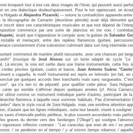
me évoquent tour à tour ces deux images de l’hiver, qui peuvent aussi parfo
 en une dialectique douleur/apaisement. Pour le ton oppressant, on écoute
ara Holgado et
Alejandra Pizarnik
) — notons la contradiction apparente entre l
s la discographie de Camarón (deuxième période) avait déjà démontré que
est inscrit dans ses caractéristiques musicales et que tout dépend de l’interp
mposition commence par une sorte de planctus en trio voix / contreba
hupete
), avant que n’apparaisse le compás avec la guitare de
Salvador Gut
 instable et menaçant, entre des repères flamencos (guitare, percussio
menace constamment d’une subversion culminant dans son long intermède cen
ourtant commencé de manière plutôt rassurante, avec une chanson por tan
Jardín
" (musique de
José Alonso
sur un texte adapté du cycle "
Le 
e
). Là encore, la voix est sertie dans une trame instrumentale, cette fois
e cordes pincées (guitare, cuatro et basse,
Juan Antonio Suárez "Canito
iment a cappella, le motif instrumental est repris en leitmotiv (en fait, en r
 ponctué par quelques accords bien tranchants mais sans rasgueados. C’es
nson", qui n’a rien ici de péjoratif, pour qualifier cette pièce. Sara Holgad
 cante qui semble s’affirmer depuis quelques années (cf. Alicia Carrasc
est utilisé comme un instrument mélodique parmi d’autres, participant de l
iérarchie flamenca à laquelle nous sommes habitués. Pas d’ornementation fo
uiebro" dans le style vocal de Sara Holgado, mais une extrême attention app
ction, d’autant que les lignes mélodiques, outre leur beauté, visent à souligner
es sauts d’intervalle parfois périlleux, le plus souvent ascendants mais parfoi
les graves du dernier vers des fandangos ("
Oleaje
") qui souligne l’absenc
 vigoureuse inflexion contraire : "
Las caracolas que eran de oro / se perdi
soros / se perdieron en el tiempo / y al mismo tiempo robamos / aquell