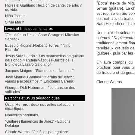
"
Boca
" (texte de Mig
Flores el Gaditano : lección de cante, de arte, y
Sman
(guitare). La 
de vida.
est reprise en trio vo
Niño Josele
des extraits du texte,
Silvia Marín
Sara Holgado en dialog
Livres et films documentaires
Une suite de soleares
"Ecoute" : un film de Anne Grange et Miroslav
poèmes "
Reglamento
Sebestik
traditionnellement fl
Eusebio Rioja et Norberto Torres :" Niño
ténébreux creusés dan
Ricardo"
(guitare), puis par le
Jesús Saiz Huedo : "Los manuscritos de guitarra
del Fondo Manuela Vázquez-Barros de la
On aura compris qu’ 
Biblioteca Lázaro Galdiano"
prochain pour vous pr
Jacques Maigne : "Flamenco en flammes"
de froidure et de grisa
José Manuel Gamboa : "Sernita de Jerez :
vamos a acordarnos !" (Ediciones Carena)
Claude Worms
Georges Didi-Huberman : "Le danseur des
solitudes"
Partitions et DVDs pédagogiques
Óscar Herrero : deux nouvelles collections
didactiques
Nouvelles parutions
"Guitares flamencas de Jerez" - Editions
Delatour
Claude Worms : "8 pièces pour guitare