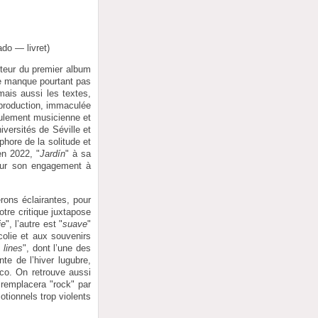
ado — livret)
cteur du premier album
ne manque pourtant pas
mais aussi les textes,
a production, immaculée
eulement musicienne et
versités de Séville et
phore de la solitude et
en 2022, "
Jardín
" à sa
our son engagement à
rons éclairantes, pour
otre critique juxtapose
ie
", l’autre est "
suave
"
ncolie et aux souvenirs
 lines
", dont l’une des
te de l’hiver lugubre,
co. On retrouve aussi
n remplacera "rock" par
tionnels trop violents