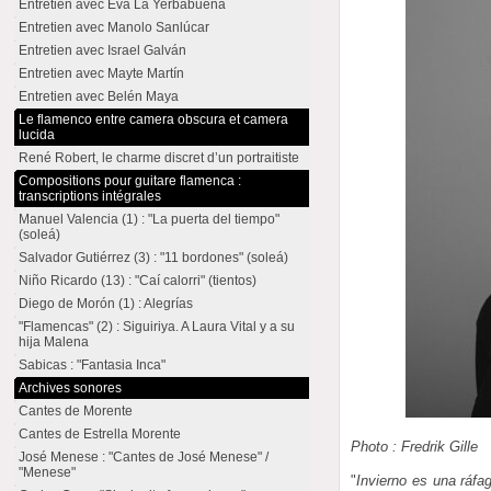
Entretien avec Eva La Yerbabuena
Entretien avec Manolo Sanlúcar
Entretien avec Israel Galván
Entretien avec Mayte Martín
Entretien avec Belén Maya
Le flamenco entre camera obscura et camera
lucida
René Robert, le charme discret d’un portraitiste
Compositions pour guitare flamenca :
transcriptions intégrales
Manuel Valencia (1) : "La puerta del tiempo"
(soleá)
Salvador Gutiérrez (3) : "11 bordones" (soleá)
Niño Ricardo (13) : "Caí calorri" (tientos)
Diego de Morón (1) : Alegrías
"Flamencas" (2) : Siguiriya. A Laura Vital y a su
hija Malena
Sabicas : "Fantasia Inca"
Archives sonores
Cantes de Morente
Cantes de Estrella Morente
Photo : Fredrik Gille
José Menese : "Cantes de José Menese" /
"Menese"
"
Invierno es una ráfa