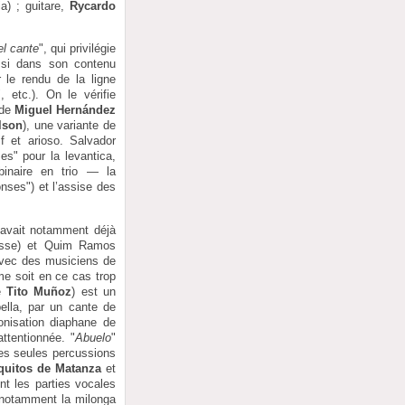
a) ; guitare,
Rycardo
el cante
", qui privilégie
aussi dans son contenu
 le rendu de la ligne
 etc.). On le vérifie
 de
Miguel Hernández
lson
), une variante de
if et arioso. Salvador
es" pour la levantica,
binaire en trio — la
nses") et l’assise des
 avait notamment déjà
basse) et Quim Ramos
 avec des musiciens de
me soit en ce cas trop
de
Tito Muñoz
) est un
ella, par un cante de
onisation diaphane de
ttentionnée. "
Abuelo
"
des seules percussions
uitos de Matanza
et
t les parties vocales
, notamment la milonga