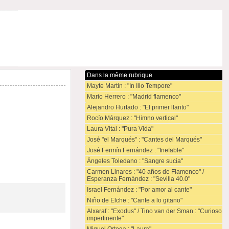
Dans la même rubrique
Mayte Martín : "In Illo Tempore"
Mario Herrero : "Madrid flamenco"
Alejandro Hurtado : "El primer llanto"
Rocío Márquez : "Himno vertical"
Laura Vital : "Pura Vida"
José "el Marqués" : "Cantes del Marqués"
José Fermín Fernández : "Inefable"
Ángeles Toledano : "Sangre sucia"
Carmen Linares : "40 años de Flamenco" /
Esperanza Fernández : "Sevilla 40.0"
Israel Fernández : "Por amor al cante"
Niño de Elche : "Cante a lo gitano"
Alxaraf : "Exodus" / Tino van der Sman : "Curioso
impertinente"