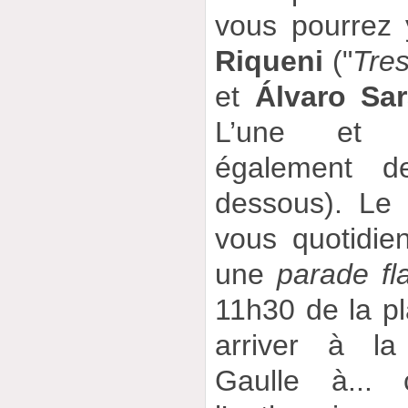
vous pourrez 
Riqueni
("
Tre
et
Álvaro Sar
L’une et l
également de
dessous). Le 6
vous quotidie
une
parade f
11h30 de la p
arriver à la
Gaulle à...