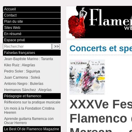
Accueil
Contact
Plan du site
Sites Web
En résumé
Espace privé
Concerts et sp
Falsetas françaises
Jean-Baptiste Marino : Taranta
Kiko Ruiz : Alegrías
Pedro Soler : Siguiriya
Juan Carmona : Soleá
Antonio Negro : Bulerías
Hermanos Sánchez : Alegrías
Pédagogie et flamenco
XXXVe Fest
Réflexions sur la pratique musicale
Un mois à la Fondation Cristina
Heeren
Flamenco 
Aprende guitarra flamenca con
Oscar Herrero
Le Best Of de Flamenco Magazine