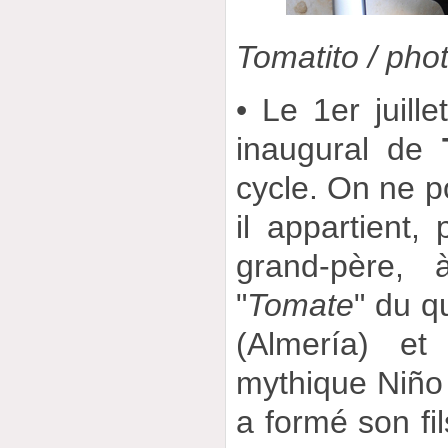
Tomatito / pho
• Le 1er juille
inaugural de
cycle. On ne po
il appartient,
grand-père, 
"
Tomate
" du q
(Almería) e
mythique Niño M
a formé son fi