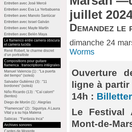
Marsan —d
Entretien avec José Mercé
Entretien avec Eva La Yerbabuena
juillet 202
Entretien avec Manolo Sanlúcar
Entretien avec Israel Galván
Demandez le 
Entretien avec Mayte Martín
Entretien avec Belén Maya
Le flamenco entre camera obscura
dimanche 24 mar
et camera lucida
Worms
René Robert, le charme discret
d’un portraitiste
Compositions pour guitare
flamenca : transcriptions intégrales
Ouverture de
Manuel Valencia (1) : "La puerta
del tiempo" (soleá)
ligne à parti
Salvador Gutiérrez (3) : "11
bordones" (soleá)
Niño Ricardo (13) : "Caí calorri"
14h :
Billett
(tientos)
Diego de Morón (1) : Alegrías
"Flamencas" (2) : Siguiriya. A Laura
Le
Festival
Vital y a su hija Malena
Sabicas : "Fantasia Inca"
Mont-de-
Archives sonores
Cantes de Morente