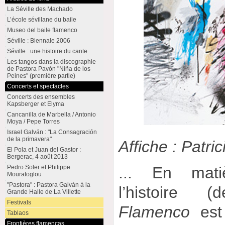
La Séville des Machado
L’école sévillane du baile
Museo del baile flamenco
Séville : Biennale 2006
Séville : une histoire du cante
Les tangos dans la discographie
de Pastora Pavón "Niña de los
Peines" (première partie)
Concerts et spectacles
Concerts des ensembles
Kapsberger et Elyma
Cancanilla de Marbella / Antonio
Moya / Pepe Torres
Israel Galván : "La Consagración
de la primavera"
Affiche : Patri
El Pola et Juan del Gastor :
Bergerac, 4 août 2013
... En mati
Pedro Soler et Philippe
Mouratoglou
"Pastora" : Pastora Galván à la
l’histoire
Grande Halle de La Villette
Festivals
Flamenco
est 
Tablaos
Frontières flamencas