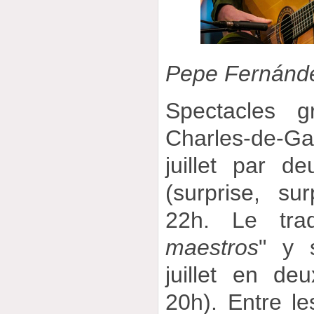
Pepe Fernánd
Spectacles g
Charles-de-Ga
juillet par d
(surprise, su
22h. Le trad
maestros
" y 
juillet en de
20h). Entre le