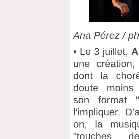
Ana Pérez / p
• Le 3 juillet,
A
une création,
dont la chor
doute moins "
son format "
l’impliquer. D’
on, la musiq
"touches d