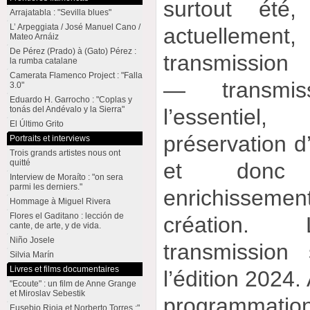
surtout été
Arrajatabla : "Sevilla blues"
L’ Arpeggiata / José Manuel Cano /
actuellemen
Mateo Arnáiz
De Pérez (Prado) à (Gato) Pérez :
transmission 
la rumba catalane
Camerata Flamenco Project : "Falla
— transmis
3.0"
Eduardo H. Garrocho : "Coplas y
l’essentiel
tonás del Andévalo y la Sierra"
El Último Grito
préservation d
Portraits et interviews
Trois grands artistes nous ont
quitté
et donc 
Interview de Moraíto : "on sera
parmi les derniers."
enrichissem
Hommage à Miguel Rivera
Flores el Gaditano : lección de
création. 
cante, de arte, y de vida.
Niño Josele
transmissio
Silvia Marín
Livres et films documentaires
l’édition 2024
"Ecoute" : un film de Anne Grange
et Miroslav Sebestik
programmation
Eusebio Rioja et Norberto Torres :"