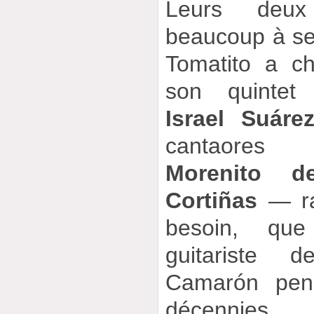
Leurs deux
beaucoup à se 
Tomatito a ch
son quintet 
Israel Suáre
cantaor
Morenito de
Cortiñas
— rap
besoin, que
guitariste d
Camarón pen
décennies.