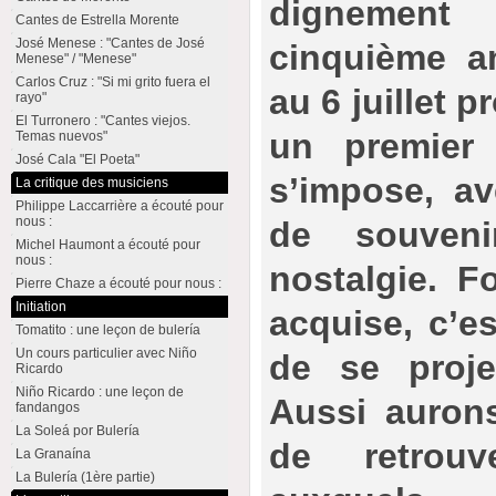
dignemen
Cantes de Estrella Morente
José Menese : "Cantes de José
cinquième an
Menese" / "Menese"
Carlos Cruz : "Si mi grito fuera el
au 6 juillet p
rayo"
El Turronero : "Cantes viejos.
un premier b
Temas nuevos"
José Cala "El Poeta"
s’impose, av
La critique des musiciens
Philippe Laccarrière a écouté pour
nous :
de souven
Michel Haumont a écouté pour
nous :
nostalgie. F
Pierre Chaze a écouté pour nous :
Initiation
acquise, c’e
Tomatito : une leçon de bulería
Un cours particulier avec Niño
de se projet
Ricardo
Niño Ricardo : une leçon de
Aussi auron
fandangos
La Soleá por Bulería
de retrouv
La Granaína
La Bulería (1ère partie)