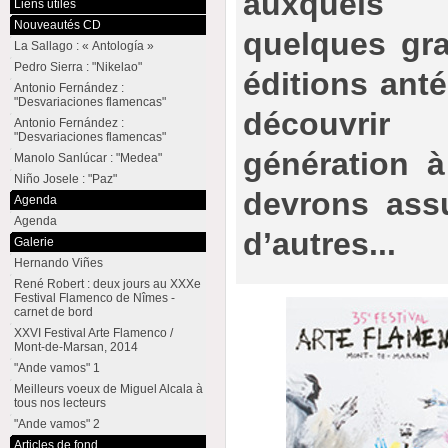
auxquels
Liens utiles
Nouveautés CD
quelques gr
La Sallago : « Antología »
Pedro Sierra : "Nikelao"
éditions ant
Antonio Fernández :
"Desvariaciones flamencas"
découvrir
Antonio Fernández :
"Desvariaciones flamencas"
génération à
Manolo Sanlúcar : "Medea"
Niño Josele : "Paz"
devrons ass
Agenda
Agenda
d’autres...
Galerie
Hernando Viñes
René Robert : deux jours au XXXe
Festival Flamenco de Nîmes -
carnet de bord
XXVI Festival Arte Flamenco /
Mont-de-Marsan, 2014
"Ande vamos" 1
Meilleurs voeux de Miguel Alcala à
tous nos lecteurs
"Ande vamos" 2
Articles de fond