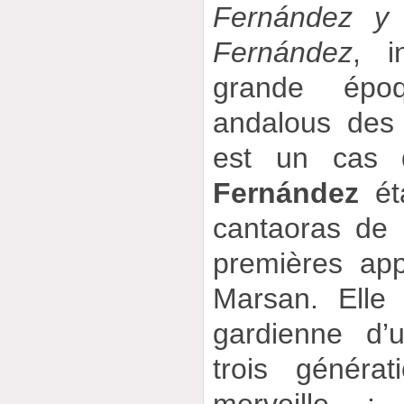
Fernández y 
Fernández
, i
grande époq
andalous des
est un cas 
Fernández
éta
cantaoras de 
premières app
Marsan. Elle 
gardienne d’
trois généra
merveille 