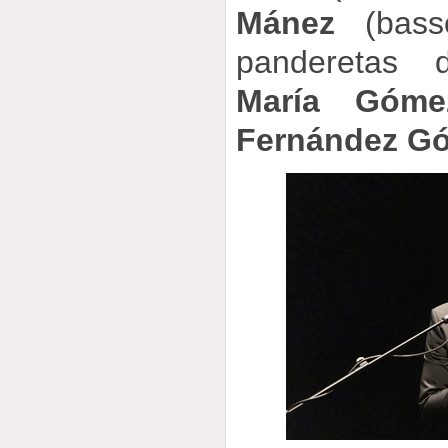
Mánez
(basse
panderetas 
María Góme
Fernández G