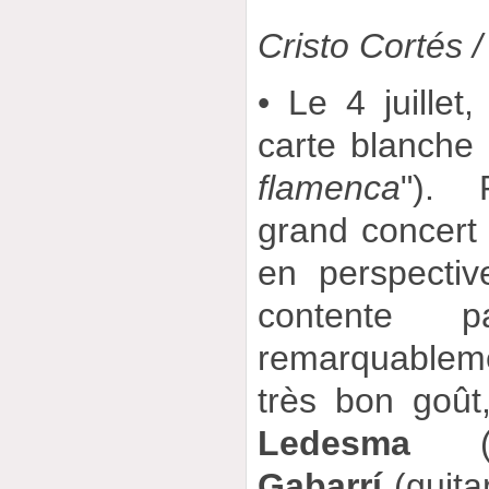
Cristo Cortés 
• Le 4 juillet
carte blanche
flamenca
"). 
grand concert 
en perspecti
contente 
remarquableme
très bon goût,
Ledesma
(d
Gabarrí
(guita