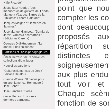
Niño Ricardo"
point que no
Jesús Saiz Huedo : "Los
manuscritos de guitarra del Fondo
Manuela Vázquez-Barros de la
compter les co
Biblioteca Lázaro Galdiano"
Jacques Maigne : "Flamenco en
dont beaucoup 
flammes"
José Manuel Gamboa : "Sernita de
proposés aux
Jerez : vamos a acordarnos !"
(Ediciones Carena)
répartition 
Georges Didi-Huberman : "Le
danseur des solitudes"
Partitions et DVDs pédagogiques
distinctes
Óscar Herrero : deux nouvelles
collections didactiques
soigneusement
Nouvelles parutions
"Guitares flamencas de Jerez" -
aux plus endu
Editions Delatour
Claude Worms : "8 pièces pour
tout voir et
guitare flamenca. Hommage à
José Peña"
Chaque scène
José Sánchez : Soleá
Oscar Herrero Ediciones :
dernières parutions.
fonction de so