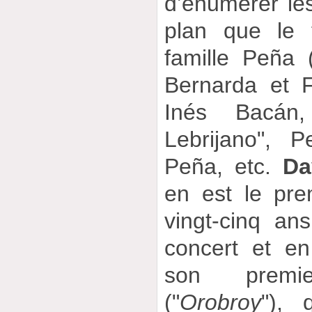
d’énumérer les
plan que le 
famille Peña (
Bernarda et 
Inés Bacán
Lebrijano", 
Peña, etc.
Da
en est le prem
vingt-cinq an
concert et e
son premie
("
Orobroy
"), 