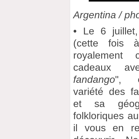
Argentina / ph
• Le 6 juillet
(cette fois 
royalement 
cadeaux av
fandango
", o
variété des 
et sa géog
folkloriques a
il vous en r