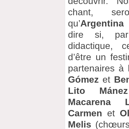
découvrir. N
chant, ser
qu’
Argentina
dire si, pa
didactique, 
d’être un fest
partenaires à 
Gómez
et
Ben
Lito Mánez
Macarena L
Carmen
et
O
Melis
(chœurs