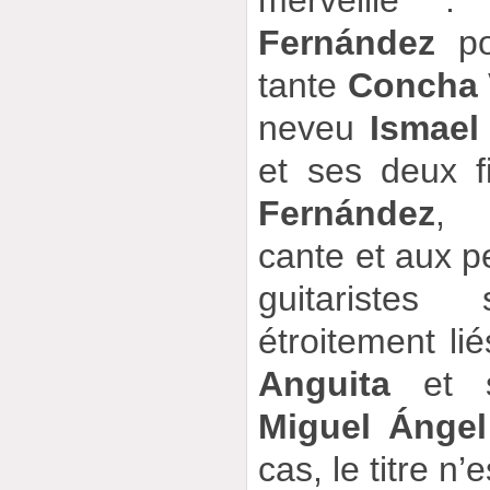
Fernández
pou
tante
Concha 
neveu
Ismael
et ses deux f
Fernández
, 
cante et aux p
guitariste
étroitement lié
Anguita
et s
Miguel Ángel
cas, le titre n