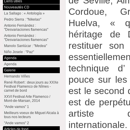
de Séville, Al
Liens utiles
Nouveautés CD
Cordoue, G
La Sallago : « Antología »
Pedro Sierra : "Nikelao"
Huelva, « qu
Antonio Fernández :
"Desvariaciones flamencas"
héritage de 
Antonio Fernández :
"Desvariaciones flamencas"
restituer son 
Manolo Sanlúcar : "Medea"
Niño Josele : "Paz"
essentiellemen
Agenda
Agenda
technique d’
Galerie
pouce sur les
Hernando Viñes
René Robert : deux jours au XXXe
Festival Flamenco de Nîmes -
est le second d
carnet de bord
XXVI Festival Arte Flamenco /
est de perpét
Mont-de-Marsan, 2014
"Ande vamos" 1
artiste
Meilleurs voeux de Miguel Alcala à
tous nos lecteurs
internationale.
"Ande vamos" 2
Articles de fond