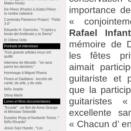
Mateo Arnáiz
importance de
De Pérez (Prado) à (Gato) Pérez :
la rumba catalane
« conjointe
Camerata Flamenco Project : "Falla
3.0"
Rafael Infan
Eduardo H. Garrocho : "Coplas y
tonás del Andévalo y la Sierra"
El Último Grito
mémoire de D
Portraits et interviews
Trois grands artistes nous ont
les fêtes pr
quitté
Interview de Moraíto : "on sera
aimait partici
parmi les derniers."
Hommage à Miguel Rivera
guitariste et 
Flores el Gaditano : lección de
cante, de arte, y de vida.
que la partici
Niño Josele
Silvia Marín
guitaristes 
Livres et films documentaires
"Ecoute" : un film de Anne Grange
excellente s
et Miroslav Sebestik
Eusebio Rioja et Norberto Torres :"
« Chacun d’ e
Niño Ricardo"
Jesús Saiz Huedo : "Los