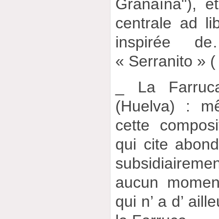
Granaína"), et
centrale ad l
inspirée d
« Serranito » ( 
_ La Farru
(Huelva) : m
cette compos
qui cite abon
subsidiaireme
aucun moment
qui n’ a d’ ail