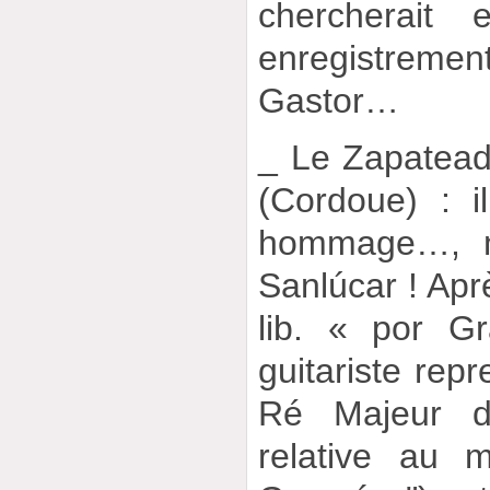
chercherait
enregistrem
Gastor…
_ Le Zapatea
(Cordoue) : i
hommage…, m
Sanlúcar ! Apr
lib. « por G
guitariste rep
Ré Majeur d’
relative au 