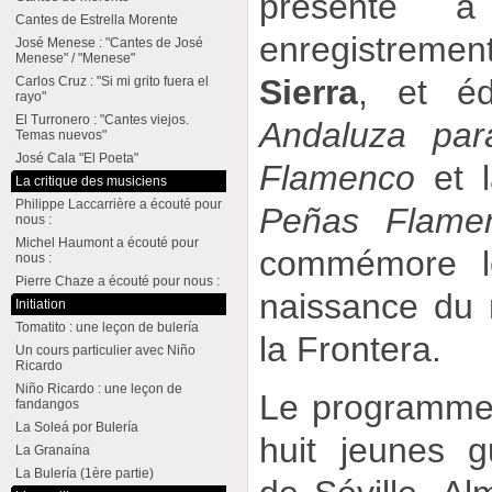
présenté à
Cantes de Estrella Morente
enregistremen
José Menese : "Cantes de José
Menese" / "Menese"
Sierra
, et é
Carlos Cruz : "Si mi grito fuera el
rayo"
El Turronero : "Cantes viejos.
Andaluza par
Temas nuevos"
José Cala "El Poeta"
Flamenco
et 
La critique des musiciens
Philippe Laccarrière a écouté pour
Peñas Flame
nous :
Michel Haumont a écouté pour
commémore le
nous :
Pierre Chaze a écouté pour nous :
naissance du
Initiation
Tomatito : une leçon de bulería
la Frontera.
Un cours particulier avec Niño
Ricardo
Niño Ricardo : une leçon de
Le programme
fandangos
La Soleá por Bulería
huit jeunes gu
La Granaína
La Bulería (1ère partie)