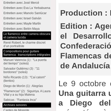
Entretien avec José Mercé
Entretien avec Eva La Yerbabuena
Production : 
Entretien avec Manolo Sanlúcar
Entretien avec Israel Galván
Edition : Ag
Entretien avec Mayte Martín
Entretien avec Belén Maya
el Desarrol
Le flamenco entre camera obscura
et camera lucida
René Robert, le charme discret
Confedera
d’un portraitiste
Compositions pour guitare
Flamencas de
flamenca : transcriptions intégrales
Manuel Valencia (1) : "La puerta
de Andalucía
del tiempo" (soleá)
Salvador Gutiérrez (3) : "11
bordones" (soleá)
Niño Ricardo (13) : "Caí calorri"
(tientos)
Le 9 octobre 
Diego de Morón (1) : Alegrías
Una guitarra
"Flamencas" (2) : Siguiriya. A Laura
Vital y a su hija Malena
Sabicas : "Fantasia Inca"
a Diego del
Archives sonores
Cantes de Morente