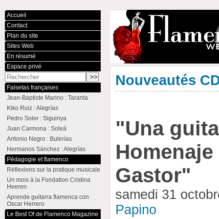
Accueil
Contact
Plan du site
Sites Web
En résumé
Espace privé
Nouveautés C
Falsetas françaises
Jean-Baptiste Marino : Taranta
Kiko Ruiz : Alegrías
Pedro Soler : Siguiriya
"Una guita
Juan Carmona : Soleá
Antonio Negro : Bulerías
Homenaje 
Hermanos Sánchez : Alegrías
Pédagogie et flamenco
Gastor"
Réflexions sur la pratique musicale
Un mois à la Fondation Cristina
Heeren
samedi 31 octob
Aprende guitarra flamenca con
Oscar Herrero
Papino
Le Best Of de Flamenco Magazine