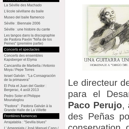
La Séville des Machado
L’école sévillane du baile
Museo del baile flamenco
Séville : Biennale 2006
Séville : une histoire du cante
Les tangos dans la discographie
de Pastora Pavón "Niña de los
Peines" (première partie)
Concerts et spectacles
Concerts des ensembles
Kapsberger et Elyma
Cancanilla de Marbella / Antonio
Moya / Pepe Torres
Israel Galván : "La Consagración
Le directeur d
de la primavera"
El Pola et Juan del Gastor :
Bergerac, 4 août 2013
para el Desa
Pedro Soler et Philippe
Mouratoglou
Paco Perujo
,
"Pastora" : Pastora Galván à la
Grande Halle de La Villette
des Peñas pou
Frontières flamencas
Arrajatabla : "Sevilla blues"
conservation 
L’ Arpeggiata / José Manuel Cano /