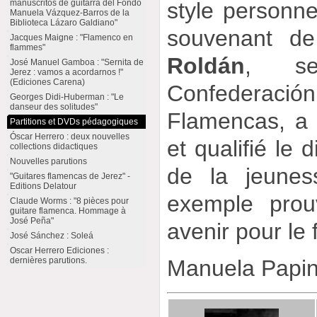
manuscritos de guitarra del Fondo
style personne
Manuela Vázquez-Barros de la
Biblioteca Lázaro Galdiano"
souvenant d
Jacques Maigne : "Flamenco en
flammes"
Roldán
, se
José Manuel Gamboa : "Sernita de
Jerez : vamos a acordarnos !"
(Ediciones Carena)
Confederació
Georges Didi-Huberman : "Le
danseur des solitudes"
Flamencas, a
Partitions et DVDs pédagogiques
Óscar Herrero : deux nouvelles
et qualifié le
collections didactiques
Nouvelles parutions
de la jeune
"Guitares flamencas de Jerez" -
Editions Delatour
exemple prou
Claude Worms : "8 pièces pour
guitare flamenca. Hommage à
José Peña"
avenir pour le
José Sánchez : Soleá
Oscar Herrero Ediciones :
dernières parutions.
Manuela Papi