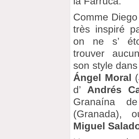
la Farruca.
Comme Diego n
très inspiré p
on ne s’ ét
trouver aucu
son style dans
Ángel Moral
(
d’
Andrés Ca
Granaína 
(Granada), 
Miguel Salad