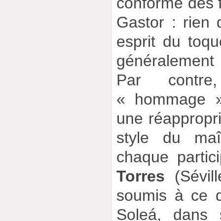
conforme des f
Gastor : rien 
esprit du toq
généralement 
Par contre
« hommage » 
une réappropri
style du ma
chaque partic
Torres
(Sévill
soumis à ce di
Soleá, dans 