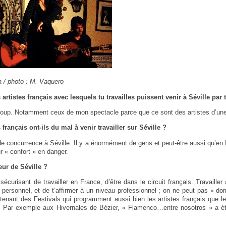
 / photo : M. Vaquero
artistes français avec lesquels tu travailles puissent venir à Séville par
oup. Notamment ceux de mon spectacle parce que ce sont des artistes d’une
 français ont-ils du mal à venir travailler sur Séville ?
de concurrence à Séville. Il y a énormément de gens et peut-être aussi qu’en F
r « confort » en danger.
eur de Séville ?
sécurisant de travailler en France, d’être dans le circuit français. Travailler 
personnel, et de t’affirmer à un niveau professionnel ; on ne peut pas « dorm
tenant des Festivals qui programment aussi bien les artistes français que 
t ! Par exemple aux Hivernales de Bézier, « Flamenco…entre nosotros » a 