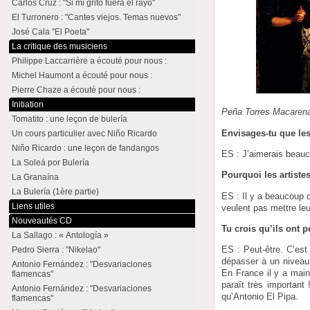
Carlos Cruz : "Si mi grito fuera el rayo"
El Turronero : "Cantes viejos. Temas nuevos"
José Cala "El Poeta"
La critique des musiciens
Philippe Laccarrière a écouté pour nous :
Michel Haumont a écouté pour nous :
Pierre Chaze a écouté pour nous :
Initiation
Peña Torres Macarena
Tomatito : une leçon de bulería
Envisages-tu que les 
Un cours particulier avec Niño Ricardo
Niño Ricardo : une leçon de fandangos
ES : J’aimerais beauc
La Soleá por Bulería
Pourquoi les artistes
La Granaína
La Bulería (1ère partie)
ES : Il y a beaucoup 
Liens utiles
veulent pas mettre leu
Nouveautés CD
Tu crois qu’ils ont p
La Sallago : « Antología »
ES : Peut-être. C’est 
Pedro Sierra : "Nikelao"
dépasser à un niveau 
Antonio Fernández : "Desvariaciones
En France il y a main
flamencas"
paraît très importan
Antonio Fernández : "Desvariaciones
qu’Antonio El Pipa.
flamencas"