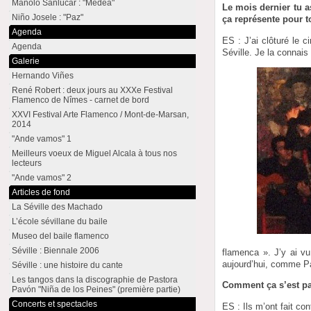
Manolo Sanlúcar : "Medea"
Le mois dernier tu a
Niño Josele : "Paz"
ça représente pour t
Agenda
ES : J’ai clôturé le 
Agenda
Séville. Je la connais
Galerie
Hernando Viñes
René Robert : deux jours au XXXe Festival
Flamenco de Nîmes - carnet de bord
XXVI Festival Arte Flamenco / Mont-de-Marsan,
2014
"Ande vamos" 1
Meilleurs voeux de Miguel Alcala à tous nos
lecteurs
"Ande vamos" 2
Articles de fond
La Séville des Machado
L’école sévillane du baile
Museo del baile flamenco
Séville : Biennale 2006
flamenca ». J’y ai vu
aujourd’hui, comme P
Séville : une histoire du cante
Les tangos dans la discographie de Pastora
Comment ça s’est p
Pavón "Niña de los Peines" (première partie)
Concerts et spectacles
ES : Ils m’ont fait con