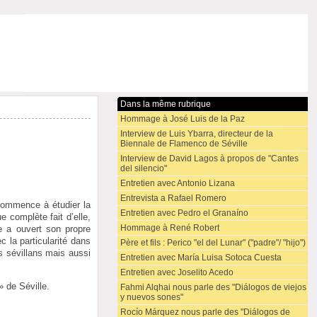
Dans la même rubrique
Hommage à José Luis de la Paz
Interview de Luis Ybarra, directeur de la
Biennale de Flamenco de Séville
Interview de David Lagos à propos de "Cantes
del silencio"
Entretien avec Antonio Lizana
Entrevista a Rafael Romero
commence à étudier la
Entretien avec Pedro el Granaíno
 complète fait d’elle,
Hommage à René Robert
e a ouvert son propre
 la particularité dans
Père et fils : Perico "el del Lunar" ("padre"/ "hijo")
s sévillans mais aussi
Entretien avec María Luisa Sotoca Cuesta
Entretien avec Joselito Acedo
» de Séville.
Fahmi Alqhai nous parle des "Diálogos de viejos
y nuevos sones"
Rocío Márquez nous parle des "Diálogos de