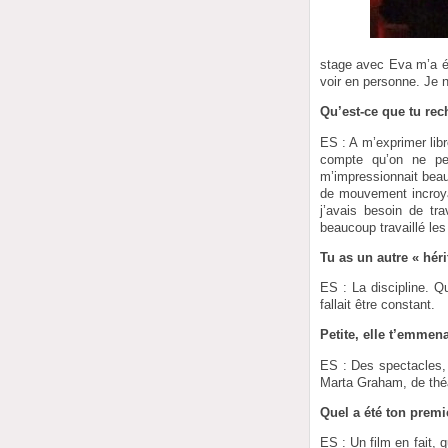
stage avec Eva m’a én
voir en personne. Je n
Qu’est-ce que tu rec
ES : A m’exprimer libr
compte qu’on ne pe
m’impressionnait beau
de mouvement incroyab
j’avais besoin de tr
beaucoup travaillé les
Tu as un autre « héri
ES : La discipline. Qu
fallait être constant.
Petite, elle t’emmena
ES : Des spectacles, 
Marta Graham, de thé
Quel a été ton premi
ES : Un film en fait, 