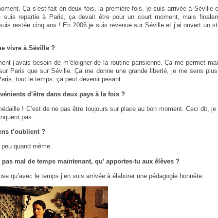
oment. Ça s’est fait en deux fois, la première fois, je suis arrivée à Séville 
e suis repartie à Paris, ça devait être pour un court moment, mais final
’y suis restée cinq ans ! En 2006 je suis revenue sur Séville et j’ai ouvert un 
e vivre à Séville ?
ent j’avais besoin de m’éloigner de la routine parisienne. Ça me permet ma
t sur Paris que sur Séville. Ça me donne une grande liberté, je me sens plu
 Paris, tout le temps, ça peut devenir pesant.
vénients d’être dans deux pays à la fois ?
médaille ! C’est de ne pas être toujours sur place au bon moment. Ceci dit, j
anquent pas.
ns t’oublient ?
un peu quand même.
 pas mal de temps maintenant, qu’ apportes-tu aux élèves ?
ense qu’avec le temps j’en suis arrivée à élaborer une pédagogie honnête.