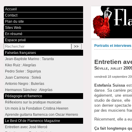
Accueil
Contact
Plan du site
Sites Web
En résumé
Espace privé
Portraits et interviews
Falsetas françaises
Jean-Baptiste Marino : Taranta
Entretien av
Kiko Ruiz : Alegrías
Séville, juillet 200
Pedro Soler : Siguiriya
vendredi 18 septembre 2
Juan Carmona : Soleá
Antonio Negro : Bulerías
Estefanía Suissa
est
Hermanos Sánchez : Alegrías
danse. Sa carrière pr
également, une ensei
Pédagogie et flamenco
studio de danse, elle
Réflexions sur la pratique musicale
son dernier spectacle
Un mois à la Fondation Cristina Heeren
par des musiciens fran
Aprende guitarra flamenca con Oscar Herrero
Récemment, elle a eu l
Le Best Of de Flamenco Magazine
Entretien avec José Mercé
Ça fait longtemps que