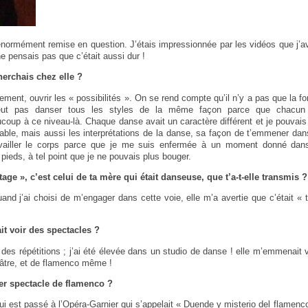
ormément remise en question. J’étais impressionnée par les vidéos que j’ava
e pensais pas que c’était aussi dur !
herchais chez elle ?
ement, ouvrir les « possibilités ». On se rend compte qu’il n’y a pas que la f
ut pas danser tous les styles de la même façon parce que chacun a
coup à ce niveau-là. Chaque danse avait un caractère différent et je pouvais r
le, mais aussi les interprétations de la danse, sa façon de t’emmener dans
availler le corps parce que je me suis enfermée à un moment donné dans 
 pieds, à tel point que je ne pouvais plus bouger.
tage », c’est celui de ta mère qui était danseuse, que t’a-t-elle transmis ?
and j’ai choisi de m’engager dans cette voie, elle m’a avertie que c’était « to
it voir des spectacles ?
des répétitions ; j’ai été élevée dans un studio de danse ! elle m’emmenait 
âtre, et de flamenco même !
er spectacle de flamenco ?
qui est passé à l’Opéra-Garnier qui s’appelait « Duende y misterio del flamenco