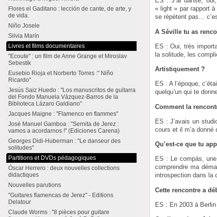
ES : J’ai dansé, oui,
« light » par rapport 
Flores el Gaditano : lección de cante, de arte, y
de vida.
se répètent pas… c’est
Niño Josele
A Séville tu as renc
Silvia Marín
ES : Oui, très import
Livres et films documentaires
la solitude, les compl
"Ecoute" : un film de Anne Grange et Miroslav
Sebestik
Artistiquement ?
Eusebio Rioja et Norberto Torres :" Niño
Ricardo"
ES : A l’époque, c’éta
Jesús Saiz Huedo : "Los manuscritos de guitarra
quelqu’un qui te donn
del Fondo Manuela Vázquez-Barros de la
Biblioteca Lázaro Galdiano"
Comment la rencontre
Jacques Maigne : "Flamenco en flammes"
ES : J’avais un studi
José Manuel Gamboa : "Sernita de Jerez :
cours et il m’a donné 
vamos a acordarnos !" (Ediciones Carena)
Georges Didi-Huberman : "Le danseur des
Qu’est-ce que tu app
solitudes"
Partitions et DVDs pédagogiques
ES : Le compás, une vi
comprendre ma démarch
Óscar Herrero : deux nouvelles collections
didactiques
introspection dans la
Nouvelles parutions
Cette rencontre a dé
"Guitares flamencas de Jerez" - Editions
Delatour
ES : En 2003 à Berlin 
Claude Worms : "8 pièces pour guitare