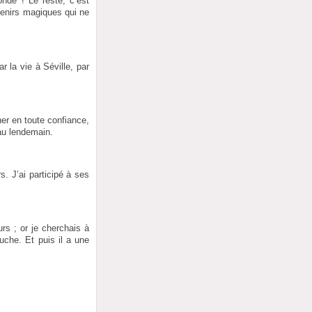
onde ! Le reste, c’est
uvenirs magiques qui ne
 la vie à Séville, par
her en toute confiance,
au lendemain.
. J’ai participé à ses
urs ; or je cherchais à
uche. Et puis il a une