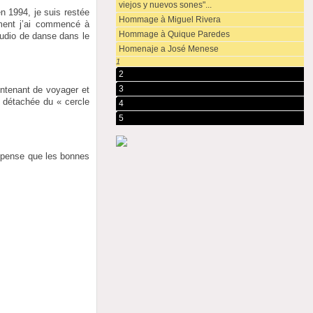
viejos y nuevos sones"...
en 1994, je suis restée
Hommage à Miguel Rivera
ement j’ai commencé à
Hommage à Quique Paredes
studio de danse dans le
Homenaje a José Menese
1
2
3
intenant de voyager et
s détachée du « cercle
4
5
e pense que les bonnes