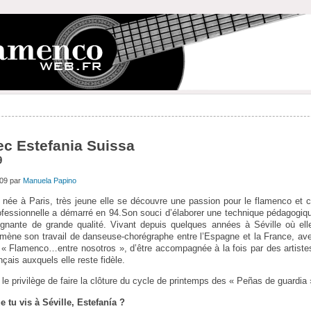
ec Estefania Suissa
9
009 par
Manuela Papino
 née à Paris, très jeune elle se découvre une passion pour le flamenco et 
ofessionnelle a démarré en 94.Son souci d’élaborer une technique pédagogique
gnante de grande qualité. Vivant depuis quelques années à Séville où ell
 mène son travail de danseuse-chorégraphe entre l’Espagne et la France, avec
 « Flamenco…entre nosotros », d’être accompagnée à la fois par des artiste
çais auxquels elle reste fidèle.
e privilège de faire la clôture du cycle de printemps des « Peñas de guardia 
 tu vis à Séville, Estefanía ?