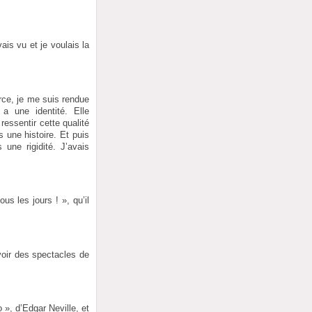
is vu et je voulais la
orce, je me suis rendue
 une identité. Elle
essentir cette qualité
 une histoire. Et puis
une rigidité. J’avais
us les jours ! », qu’il
voir des spectacles de
 », d’Edgar Neville, et