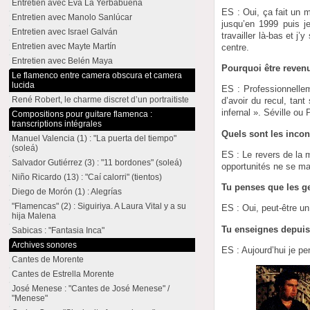
Entretien avec Eva La Yerbabuena
ES : Oui, ça fait un m
Entretien avec Manolo Sanlúcar
jusqu’en 1999 puis j
Entretien avec Israel Galván
travailler là-bas et j
Entretien avec Mayte Martín
centre.
Entretien avec Belén Maya
Pourquoi être revenu
Le flamenco entre camera obscura et camera
lucida
ES : Professionnellem
René Robert, le charme discret d’un portraitiste
d’avoir du recul, tan
infernal ». Séville ou
Compositions pour guitare flamenca :
transcriptions intégrales
Quels sont les incon
Manuel Valencia (1) : "La puerta del tiempo"
(soleá)
ES : Le revers de la 
Salvador Gutiérrez (3) : "11 bordones" (soleá)
opportunités ne se m
Niño Ricardo (13) : "Caí calorri" (tientos)
Tu penses que les ge
Diego de Morón (1) : Alegrías
"Flamencas" (2) : Siguiriya. A Laura Vital y a su
ES : Oui, peut-être 
hija Malena
Tu enseignes depuis
Sabicas : "Fantasia Inca"
Archives sonores
ES : Aujourd’hui je p
Cantes de Morente
Cantes de Estrella Morente
José Menese : "Cantes de José Menese" /
"Menese"