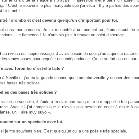
 sur le chant de la Paquera ! J’avais l’impression d’être dans un autre m
à ça ! C’est le souvenir le plus incroyable que j’ai vécu ! Il y a parfois des so
 l’instant !
ontré Torombo et c’est devenu quelqu’un d’important pour toi.
ant dans mon parcours. Je l’ai rencontré à un moment oú j’étais essoufflée par
ications… le flamenco ! Je n’arrivais plus à trouver un point d’ancrage.
it au niveau de l’apprentissage. J’avais besoin de quelqu’un à qui me raccroc
e les vraies bases pour acquérir une indépendance. Ça ne se fait pas du jour 
 avec Torombo s’ est-elle faite ?
o à Séville et j’ai eu la grande chance que Torombo veuille y donner des cours
des bases très solides.
elles des bases très solides ?
sion personnelle, il t’aide à trouver une tranquillité par rapport à ton parco
e. Avec lui j’ai compris que je n’avais pas besoin de courir à droite à ga
 danse, un « aire muy suyo ».
bouché sur un spectacle avec lui.
si je me souviens bien. C’est quelqu’un qui a une poésie très spéciale.