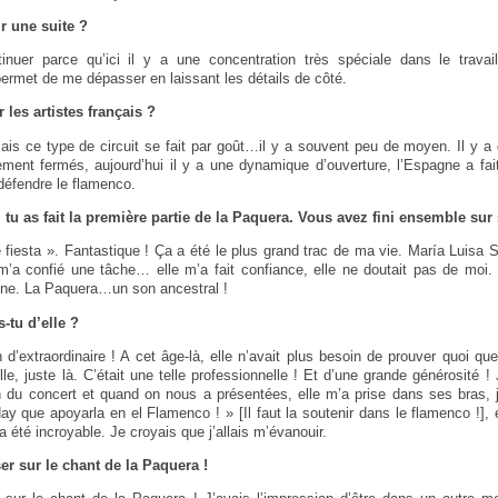
ir une suite ?
inuer parce qu’ici il y a une concentration très spéciale dans le trava
ermet de me dépasser en laissant les détails de côté.
 les artistes français ?
is ce type de circuit se fait par goût…il y a souvent peu de moyen. Il y 
ement fermés, aujourd’hui il y a une dynamique d’ouverture, l’Espagne a fai
 défendre le flamenco.
 tu as fait la première partie de la Paquera. Vous avez fini ensemble sur
 fiesta ». Fantastique ! Ça a été le plus grand trac de ma vie. María Luisa S
m’a confié une tâche… elle m’a fait confiance, elle ne doutait pas de moi.
ène. La Paquera…un son ancestral !
-tu d’elle ?
 d’extraordinaire ! A cet âge-là, elle n’avait plus besoin de prouver quoi que 
, juste là. C’était une telle professionnelle ! Et d’une grande générosité 
in du concert et quand on nous a présentées, elle m’a prise dans ses bras, 
¡Hay que apoyarla en el Flamenco ! » [Il faut la soutenir dans le flamenco !],
 a été incroyable. Je croyais que j’allais m’évanouir.
ser sur le chant de la Paquera !