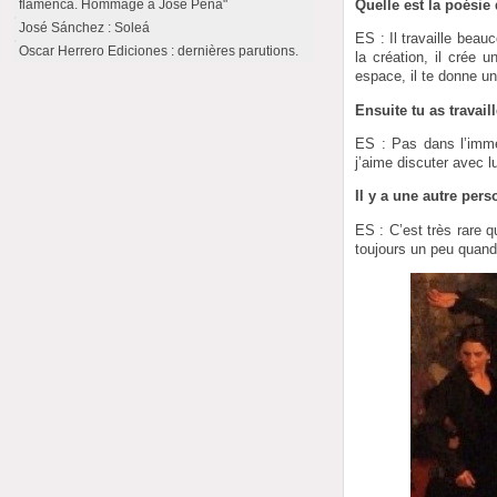
flamenca. Hommage à José Peña"
Quelle est la poési
José Sánchez : Soleá
ES : Il travaille bea
Oscar Herrero Ediciones : dernières parutions.
la création, il crée 
espace, il te donne u
Ensuite tu as travai
ES : Pas dans l’imméd
j’aime discuter avec lu
Il y a une autre per
ES : C’est très rare 
toujours un peu quand