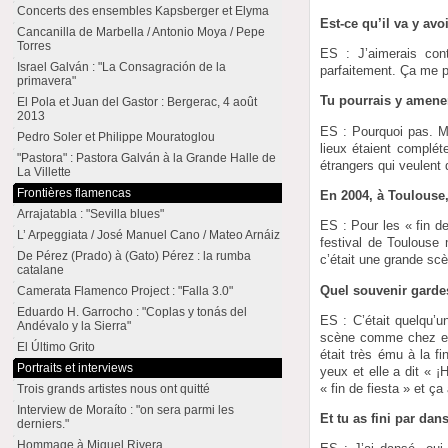
Concerts des ensembles Kapsberger et Elyma
Est-ce qu’il va y avo
Cancanilla de Marbella / Antonio Moya / Pepe
Torres
ES : J’aimerais cont
Israel Galván : "La Consagración de la
parfaitement. Ça me p
primavera"
Tu pourrais y amener
El Pola et Juan del Gastor : Bergerac, 4 août
2013
ES : Pourquoi pas. Ma
Pedro Soler et Philippe Mouratoglou
lieux étaient complét
"Pastora" : Pastora Galván à la Grande Halle de
étrangers qui veulent
La Villette
Frontières flamencas
En 2004, à Toulouse,
Arrajatabla : "Sevilla blues"
ES : Pour les « fin de
L’ Arpeggiata / José Manuel Cano / Mateo Arnáiz
festival de Toulouse 
De Pérez (Prado) à (Gato) Pérez : la rumba
c’était une grande sc
catalane
Quel souvenir gardes
Camerata Flamenco Project : "Falla 3.0"
Eduardo H. Garrocho : "Coplas y tonás del
ES : C’était quelqu’un
Andévalo y la Sierra"
scène comme chez elle
El Último Grito
était très ému à la f
Portraits et interviews
yeux et elle a dit « 
« fin de fiesta » et ça
Trois grands artistes nous ont quitté
Interview de Moraíto : "on sera parmi les
Et tu as fini par dan
derniers."
Hommage à Miguel Rivera