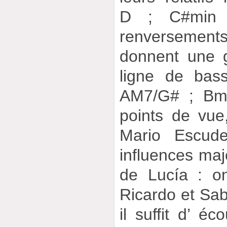
D ; C#min 
renversemen
donnent une g
ligne de bas
AM7/G# ; Bmi
points de vue
Mario Escude
influences ma
de Lucía : on
Ricardo et Sab
il suffit d’ éc