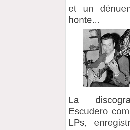
et un dénuem
honte...
La discogr
Escudero comp
LPs, enregist