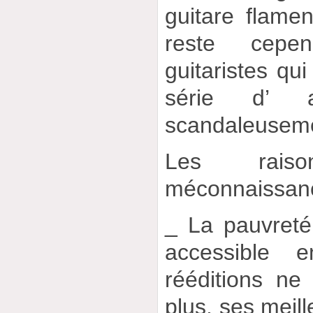
guitare flame
reste cepe
guitaristes qui
série d’ a
scandaleuseme
Les rais
méconnaissance
_ La pauvreté
accessible 
rééditions ne
plus, ses meil