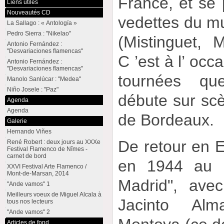
France, et se 
Liens utiles
Nouveautés CD
vedettes du mu
La Sallago : « Antología »
Pedro Sierra : "Nikelao"
(Mistinguet, M
Antonio Fernández :
"Desvariaciones flamencas"
C ’est à l’ occ
Antonio Fernández :
"Desvariaciones flamencas"
tournées qu
Manolo Sanlúcar : "Medea"
Niño Josele : "Paz"
débute sur sc
Agenda
Agenda
de Bordeaux.
Galerie
Hernando Viñes
De retour en E
René Robert : deux jours au XXXe
Festival Flamenco de Nîmes -
carnet de bord
en 1944 au "
XXVI Festival Arte Flamenco /
Mont-de-Marsan, 2014
Madrid", ave
"Ande vamos" 1
Meilleurs voeux de Miguel Alcala à
Jacinto Al
tous nos lecteurs
"Ande vamos" 2
Articles de fond