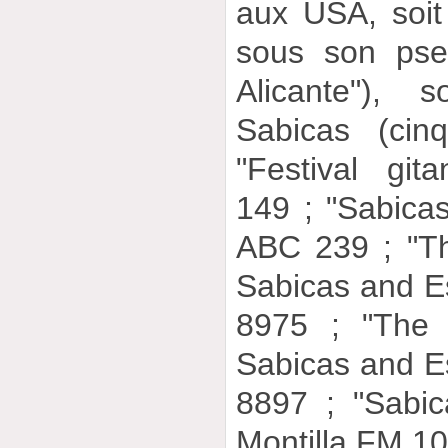
aux USA, soit
sous son pse
Alicante"),
Sabicas (cin
"Festival gi
149 ; "Sabica
ABC 239 ; "The
Sabicas and E
8975 ; "The 
Sabicas and E
8897 ; "Sabi
Montilla FM 10