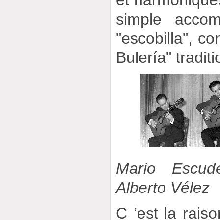
simple acco
"escobilla", co
Bulería" tradit
Mario Escu
Alberto Vélez
C ’est la rais