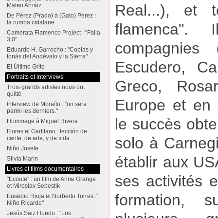
Real...), et
Mateo Arnáiz
De Pérez (Prado) à (Gato) Pérez :
la rumba catalane
flamenca". I
Camerata Flamenco Project : "Falla
3.0"
compagnies d
Eduardo H. Garrocho : "Coplas y
tonás del Andévalo y la Sierra"
Escudero, C
El Último Grito
Portraits et interviews
Greco, Rosar
Trois grands artistes nous ont
quitté
Europe et en
Interview de Moraíto : "on sera
parmi les derniers."
le succès obte
Hommage à Miguel Rivera
Flores el Gaditano : lección de
solo à Carnegi
cante, de arte, y de vida.
Niño Josele
établir aux USA
Silvia Marín
Livres et films documentaires
ses activités e
"Ecoute" : un film de Anne Grange
et Miroslav Sebestik
formation,
Eusebio Rioja et Norberto Torres :"
Niño Ricardo"
Jesús Saiz Huedo : "Los