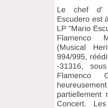
Le chef d’
Escudero est à
LP "Mario Escu
Flamenco M
(Musical Her
994/995, réédi
-31316, sous 
Flamenco Gu
heureuseme
partiellement 
Concert. Les