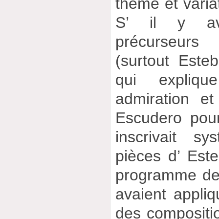
thème et varia
S’ il y av
précurseur
(surtout Este
qui expliq
admiration et
Escudero pour
inscrivait s
pièces d’ Est
programme de s
avaient appli
des compositi