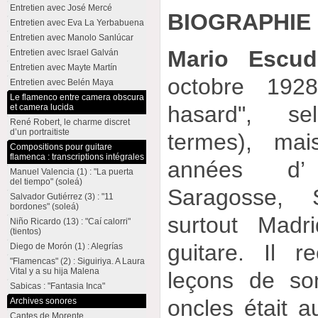
Entretien avec José Mercé
BIOGRAPHIE
Entretien avec Eva La Yerbabuena
Entretien avec Manolo Sanlúcar
Mario Escud
Entretien avec Israel Galván
Entretien avec Mayte Martín
octobre 1928
Entretien avec Belén Maya
Le flamenco entre camera obscura
hasard", s
et camera lucida
René Robert, le charme discret
d’un portraitiste
termes), ma
Compositions pour guitare
flamenca : transcriptions intégrales
années d’
Manuel Valencia (1) : "La puerta
del tiempo" (soleá)
Saragosse, S
Salvador Gutiérrez (3) : "11
bordones" (soleá)
surtout Madr
Niño Ricardo (13) : "Caí calorri"
(tientos)
guitare. Il r
Diego de Morón (1) : Alegrías
"Flamencas" (2) : Siguiriya. A Laura
Vital y a su hija Malena
leçons de so
Sabicas : "Fantasia Inca"
oncles était au
Archives sonores
Cantes de Morente