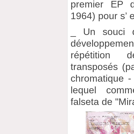
premier EP d
1964) pour s’ 
_ Un souci d
développement
répétition 
transposés (pa
chromatique - 
lequel comm
falseta de "Mir