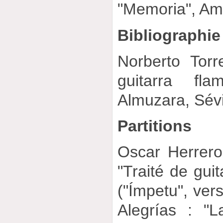
"Memoria", A
Bibliographie
Norberto Torr
guitarra fla
Almuzara, Sévi
Partitions
Oscar Herrer
"Traité de guit
("Ímpetu", ver
Alegrías : "L