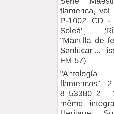
Série "Maest
flamenca, vol.
P-1002 CD - 
Soleá", "Ri
"Mantilla de f
Sanlúcar..., 
FM 57)
"Antología
flamencos" : 
8 53380 2 - 1
même intégra
Heritage S