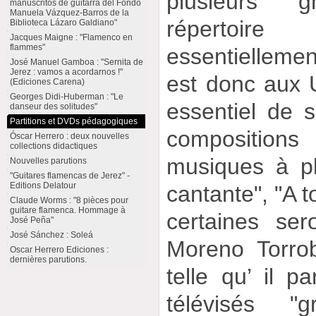
plusieurs 
manuscritos de guitarra del Fondo
Manuela Vázquez-Barros de la
répertoi
Biblioteca Lázaro Galdiano"
Jacques Maigne : "Flamenco en
flammes"
essentielleme
José Manuel Gamboa : "Sernita de
Jerez : vamos a acordarnos !"
est donc aux US
(Ediciones Carena)
Georges Didi-Huberman : "Le
essentiel de 
danseur des solitudes"
Partitions et DVDs pédagogiques
compositions
Óscar Herrero : deux nouvelles
collections didactiques
musiques à pl
Nouvelles parutions
"Guitares flamencas de Jerez" -
Editions Delatour
cantante", "A t
Claude Worms : "8 pièces pour
guitare flamenca. Hommage à
certaines ser
José Peña"
José Sánchez : Soleá
Moreno Torrob
Oscar Herrero Ediciones :
dernières parutions.
telle qu’ il p
télévisés "g