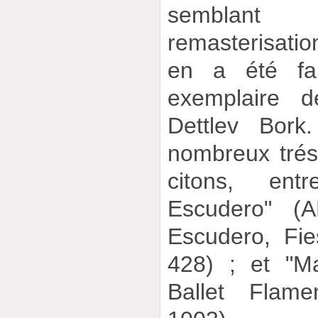
semblant
remasterisatio
en a été fai
exemplaire d
Dettlev Bork
nombreux tréso
citons, ent
Escudero" (
Escudero, Fi
428) ; et "M
Ballet Flame