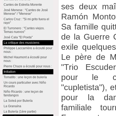
ses deux maît
Cantes de Estrella Morente
José Menese : "Cantes de José
Menese" / "Menese"
Ramón Montoy
Carlos Cruz : "Si mi grito fuera el
rayo"
Sa famille quit
El Turronero : "Cantes viejos.
Temas nuevos"
de la Guerre C
José Cala "El Poeta"
La critique des musiciens
exile quelque
Philippe Laccarrière a écouté pour
nous :
Le père de M
Michel Haumont a écouté pour
nous :
"Trio Escude
Pierre Chaze a écouté pour nous :
Initiation
pour le ch
Tomatito : une leçon de bulería
Un cours particulier avec Niño
"cupletista"), 
Ricardo
Niño Ricardo : une leçon de
pour la dan
fandangos
La Soleá por Bulería
familiale to
La Granaína
La Bulería (1ère partie)