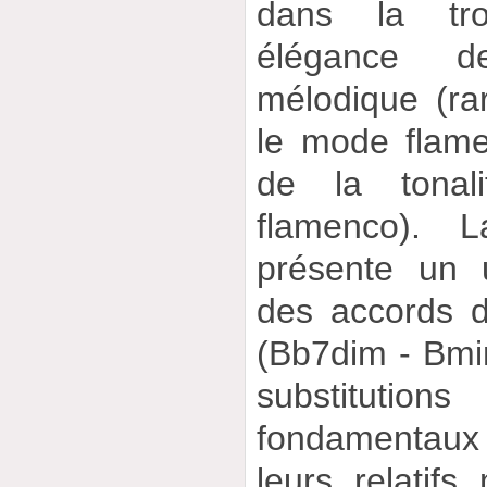
dans la troi
élégance d
mélodique (ra
le mode flam
de la tona
flamenco). L
présente un 
des accords 
(Bb7dim - Bmi
substituti
fondamentaux
leurs relatif