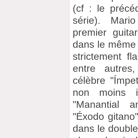
(cf : le précé
série). Mari
premier guita
dans le même 
strictement fl
entre autres
célèbre "Ímpet
non moins in
"Manantial a
"Éxodo gitano" 
dans le doubl