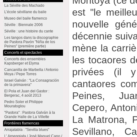
Montoya (ce der
La Séville des Machado
est "le meilleu
L’école sévillane du baile
Museo del baile flamenco
nouvelle géné
Séville : Biennale 2006
Séville : une histoire du cante
décennie suiv
Les tangos dans la discographie
de Pastora Pavón "Niña de los
mène la carriè
Peines" (première partie)
Concerts et spectacles
les tocaores d
Concerts des ensembles
Kapsberger et Elyma
privées (il
Cancanilla de Marbella / Antonio
Moya / Pepe Torres
cantaores co
Israel Galván : "La Consagración
de la primavera"
El Pola et Juan del Gastor :
Peines, Ju
Bergerac, 4 août 2013
Pedro Soler et Philippe
Cepero, Anton
Mouratoglou
"Pastora" : Pastora Galván à la
La Matrona, P
Grande Halle de La Villette
Frontières flamencas
Sevillano, C
Arrajatabla : "Sevilla blues"
L’ Arpeggiata / José Manuel Cano /