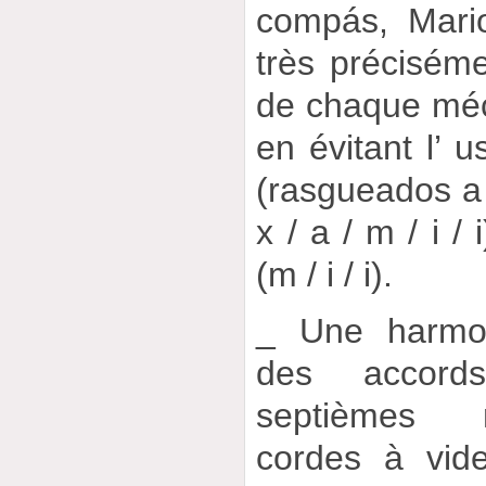
compás, Mari
très préciséme
de chaque mé
en évitant l’ u
(rasgueados a /
x / a / m / i / 
(m / i / i).
_ Une harmon
des accord
septièmes m
cordes à vid