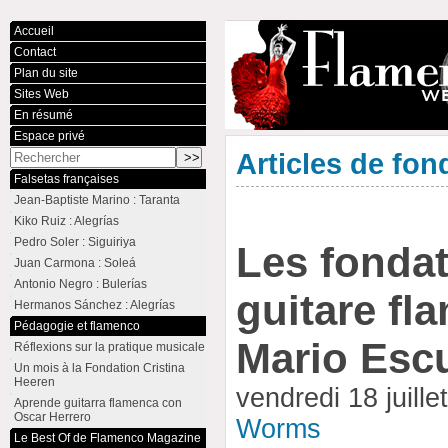
Accueil
Contact
Plan du site
Sites Web
En résumé
Espace privé
Articles de fon
Falsetas françaises
Jean-Baptiste Marino : Taranta
Kiko Ruiz : Alegrías
Pedro Soler : Siguiriya
Les fondat
Juan Carmona : Soleá
Antonio Negro : Bulerías
guitare fl
Hermanos Sánchez : Alegrías
Pédagogie et flamenco
Mario Esc
Réflexions sur la pratique musicale
Un mois à la Fondation Cristina
Heeren
vendredi 18 juill
Aprende guitarra flamenca con
Oscar Herrero
Worms
Le Best Of de Flamenco Magazine