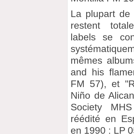
La plupart de
restent tota
labels se con
systématiquem
mêmes albums
and his flamen
FM 57), et "R
Niño de Alican
Society MHS
réédité en E
en 1990 : LP 0