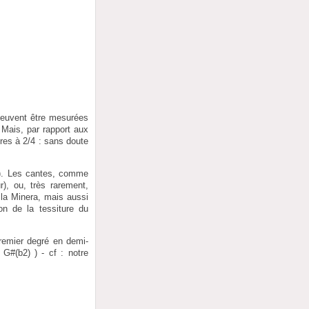
 peuvent être mesurées
 Mais, par rapport aux
res à 2/4 : sans doute
"). Les cantes, comme
), ou, très rarement,
la Minera, mais aussi
on de la tessiture du
premier degré en demi-
G#(b2) ) - cf : notre