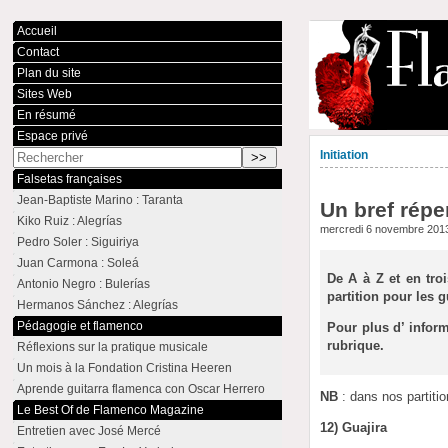
Accueil
Contact
Plan du site
Sites Web
En résumé
Espace privé
Initiation
Falsetas françaises
Jean-Baptiste Marino : Taranta
Un bref répe
Kiko Ruiz : Alegrías
mercredi 6 novembre 201
Pedro Soler : Siguiriya
Juan Carmona : Soleá
De A à Z et en tro
Antonio Negro : Bulerías
partition pour les g
Hermanos Sánchez : Alegrías
Pédagogie et flamenco
Pour plus d’ infor
rubrique.
Réflexions sur la pratique musicale
Un mois à la Fondation Cristina Heeren
Aprende guitarra flamenca con Oscar Herrero
NB
: dans nos partiti
Le Best Of de Flamenco Magazine
12) Guajira
Entretien avec José Mercé