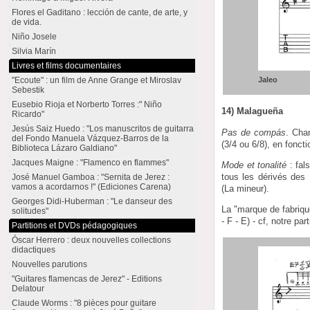
Flores el Gaditano : lección de cante, de arte, y
de vida.
Niño Josele
Silvia Marín
Livres et films documentaires
"Ecoute" : un film de Anne Grange et Miroslav
Jaleo
Sebestik
Eusebio Rioja et Norberto Torres :" Niño
14) Malagueña
Ricardo"
Jesús Saiz Huedo : "Los manuscritos de guitarra
Pas de compás
. Cha
del Fondo Manuela Vázquez-Barros de la
(3/4 ou 6/8), en fonct
Biblioteca Lázaro Galdiano"
Jacques Maigne : "Flamenco en flammes"
Mode et tonalité
: fal
tous les dérivés des 
José Manuel Gamboa : "Sernita de Jerez :
vamos a acordarnos !" (Ediciones Carena)
(La mineur).
Georges Didi-Huberman : "Le danseur des
La "marque de fabrique
solitudes"
- F - E) - cf, notre part
Partitions et DVDs pédagogiques
Óscar Herrero : deux nouvelles collections
didactiques
Nouvelles parutions
"Guitares flamencas de Jerez" - Editions
Delatour
Claude Worms : "8 pièces pour guitare