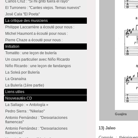
Carlos Cruz : "Si mi grito fuera el rayo"
El Turronero : "Cantes viejos. Temas nuevos"
José Cala "El Poeta"
La critique des musiciens
Philippe Laccarrière a écouté pour nous :
Michel Haumont a écouté pour nous :
Pierre Chaze a écouté pour nous :
Initiation
Tomatito : une leçon de bulería
Un cours particulier avec Niño Ricardo
Niño Ricardo : une leçon de fandangos
La Soleá por Bulería
La Granaína
La Bulería (1ère partie)
Liens utiles
Nouveautés CD
La Sallago : « Antología »
Pedro Sierra : "Nikelao"
Guajira
Antonio Fernández : "Desvariaciones
flamencas"
13) Jaleo
Antonio Fernández : "Desvariaciones
flamencas"
Compás
: théorique