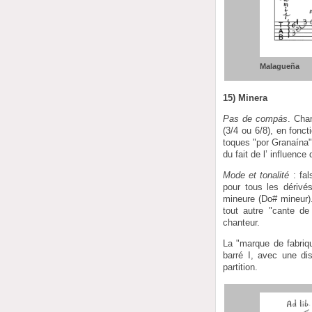
Malagueña
15) Minera
Pas de compás
. Cha
(3/4 ou 6/8), en fonc
toques "por Granaína"
du fait de l’ influen
Mode et tonalité
: fal
pour tous les dérivé
mineure (Do# mineur)
tout autre "cante de
chanteur.
La "marque de fabriqu
barré I, avec une di
partition.