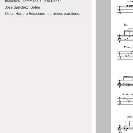
flamenca. Hommage à José Peña"
José Sánchez : Soleá
Oscar Herrero Ediciones : dernières parutions.