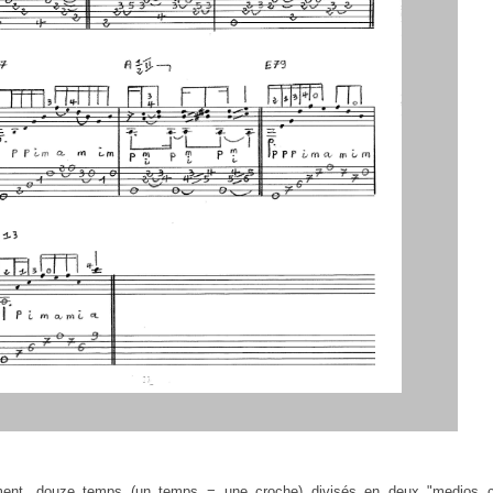
ment, douze temps (un temps = une croche) divisés en deux "medios 