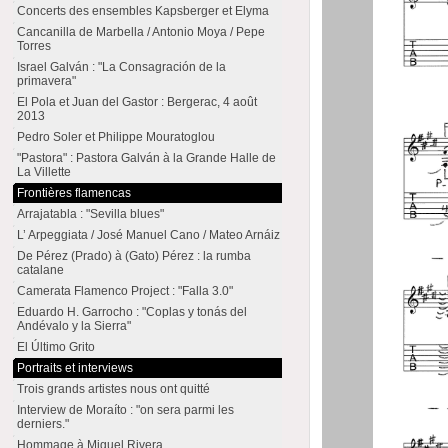
Concerts des ensembles Kapsberger et Elyma
Cancanilla de Marbella / Antonio Moya / Pepe
Torres
Israel Galván : "La Consagración de la
primavera"
El Pola et Juan del Gastor : Bergerac, 4 août
2013
Pedro Soler et Philippe Mouratoglou
"Pastora" : Pastora Galván à la Grande Halle de
La Villette
Frontières flamencas
Arrajatabla : "Sevilla blues"
L’ Arpeggiata / José Manuel Cano / Mateo Arnáiz
De Pérez (Prado) à (Gato) Pérez : la rumba
catalane
Camerata Flamenco Project : "Falla 3.0"
Eduardo H. Garrocho : "Coplas y tonás del
Andévalo y la Sierra"
El Último Grito
Portraits et interviews
Trois grands artistes nous ont quitté
Interview de Moraíto : "on sera parmi les
derniers."
Hommage à Miguel Rivera