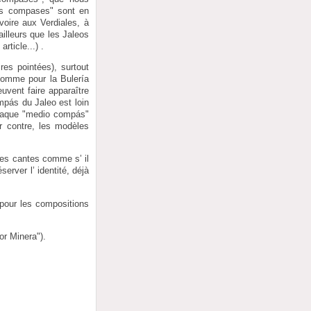
os compases" sont en
voire aux Verdiales, à
illeurs que les Jaleos
rticle...) .
res pointées), surtout
 comme pour la Bulería
uvent faire apparaître
mpás du Jaleo est loin
 chaque "medio compás"
r contre, les modèles
les cantes comme s’ il
erver l’ identité, déjà
 pour les compositions
or Minera").