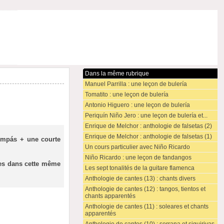
Dans la même rubrique
Manuel Parrilla : une leçon de bulería
Tomatito : une leçon de bulería
Antonio Higuero : une leçon de bulería
Periquín Niño Jero : une leçon de bulería et...
Enrique de Melchor : anthologie de falsetas (2)
Enrique de Melchor : anthologie de falsetas (1)
compás + une courte
Un cours particulier avec Niño Ricardo
Niño Ricardo : une leçon de fandangos
mes dans cette même
Les sept tonalités de la guitare flamenca
Anthologie de cantes (13) : chants divers
Anthologie de cantes (12) : tangos, tientos et
chants apparentés
Anthologie de cantes (11) : soleares et chants
apparentés