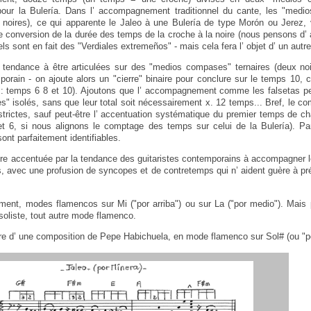
ur la Bulería. Dans l’ accompagnement traditionnel du cante, les "medi
is noires), ce qui apparente le Jaleo à une Bulería de type Morón ou Jerez, 
ne conversion de la durée des temps de la croche à la noire (nous pensons d’ a
s sont en fait des "Verdiales extremeños" - mais cela fera l’ objet d’ un autre a
 tendance à être articulées sur des "medios compases" ternaires (deux noi
orain - on ajoute alors un "cierre" binaire pour conclure sur le temps 10,
e : temps 6 8 et 10). Ajoutons que l’ accompagnement comme les falsetas pe
 isolés, sans que leur total soit nécessairement x. 12 temps... Bref, le co
 strictes, sauf peut-être l’ accentuation systématique du premier temps de
t 6, si nous alignons le comptage des temps sur celui de la Bulería). Pa
nt parfaitement identifiables.
re accentuée par la tendance des guitaristes contemporains à accompagner 
s, avec une profusion de syncopes et de contretemps qui n’ aident guère à prés
lement, modes flamencos sur Mi ("por arriba") ou sur La ("por medio"). Mais
soliste, tout autre mode flamenco.
spire d’ une composition de Pepe Habichuela, en mode flamenco sur Sol# (ou "p