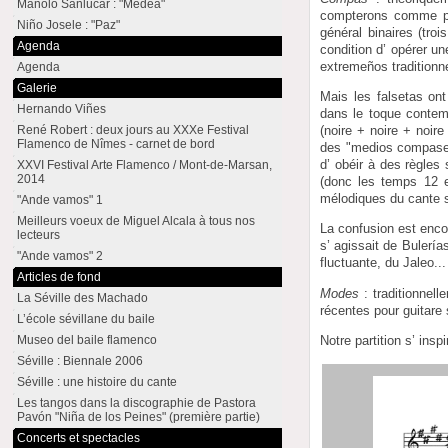
Manolo Sanlúcar : "Medea"
compterons comme po
Niño Josele : "Paz"
général binaires (tro
Agenda
condition d’ opérer u
extremeños traditionnel
Agenda
Galerie
Mais les falsetas ont
Hernando Viñes
dans le toque contemp
(noire + noire + noir
René Robert : deux jours au XXXe Festival
Flamenco de Nîmes - carnet de bord
des "medios compases"
d’ obéir à des règles
XXVI Festival Arte Flamenco / Mont-de-Marsan,
2014
(donc les temps 12 e
mélodiques du cante so
"Ande vamos" 1
Meilleurs voeux de Miguel Alcala à tous nos
La confusion est enco
lecteurs
s’ agissait de Bulería
"Ande vamos" 2
fluctuante, du Jaleo...
Articles de fond
Modes
: traditionnel
La Séville des Machado
récentes pour guitare 
L’école sévillane du baile
Notre partition s’ in
Museo del baile flamenco
Séville : Biennale 2006
Séville : une histoire du cante
Les tangos dans la discographie de Pastora
Pavón "Niña de los Peines" (première partie)
Concerts et spectacles