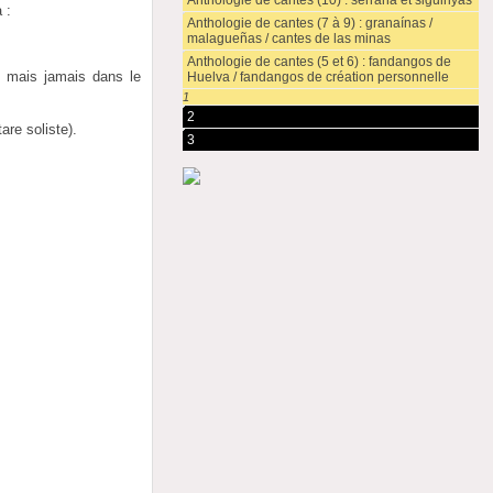
Anthologie de cantes (10) : serrana et siguiriyas
 :
Anthologie de cantes (7 à 9) : granaínas /
malagueñas / cantes de las minas
Anthologie de cantes (5 et 6) : fandangos de
, mais jamais dans le
Huelva / fandangos de création personnelle
1
2
are soliste).
3