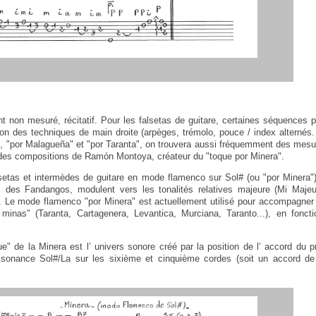
nt non mesuré, récitatif. Pour les falsetas de guitare, certaines séquences
tion des techniques de main droite (arpèges, trémolo, pouce / index alternés.
, "por Malagueña" et "por Taranta", on trouvera aussi fréquemment des mesu
ce des compositions de Ramón Montoya, créateur du "toque por Minera".
setas et intermèdes de guitare en mode flamenco sur Sol# (ou "por Minera
s des Fandangos, modulent vers les tonalités relatives majeure (Mi Majeur
. Le mode flamenco "por Minera" est actuellement utilisé pour accompagner 
 minas" (Taranta, Cartagenera, Levantica, Murciana, Taranto...), en foncti
e" de la Minera est l’ univers sonore créé par la position de l’ accord du 
ssonance Sol#/La sur les sixième et cinquième cordes (soit un accord de 