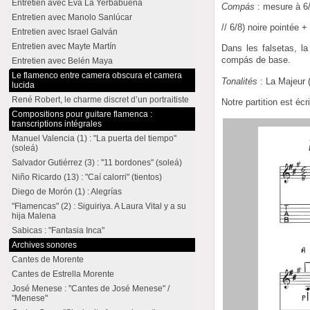
Entretien avec Eva La Yerbabuena
Compás
: mesure à 6/
Entretien avec Manolo Sanlúcar
// 6/8) noire pointée + 
Entretien avec Israel Galván
Entretien avec Mayte Martín
Dans les falsetas, l
compás de base.
Entretien avec Belén Maya
Le flamenco entre camera obscura et camera
Tonalités
: La Majeur (
lucida
René Robert, le charme discret d’un portraitiste
Notre partition est écr
Compositions pour guitare flamenca :
transcriptions intégrales
Manuel Valencia (1) : "La puerta del tiempo"
(soleá)
Salvador Gutiérrez (3) : "11 bordones" (soleá)
Niño Ricardo (13) : "Caí calorri" (tientos)
Diego de Morón (1) : Alegrías
"Flamencas" (2) : Siguiriya. A Laura Vital y a su
hija Malena
Sabicas : "Fantasia Inca"
Archives sonores
Cantes de Morente
Cantes de Estrella Morente
José Menese : "Cantes de José Menese" /
"Menese"