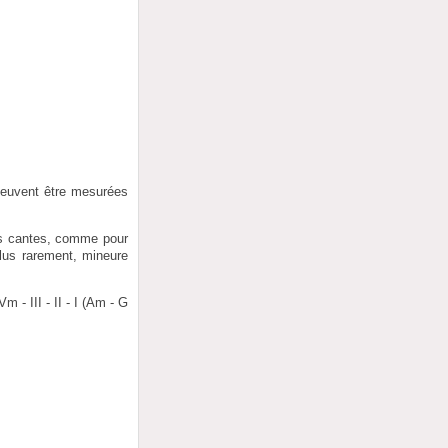
 peuvent être mesurées
Les cantes, comme pour
plus rarement, mineure
 - III - II - I (Am - G