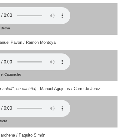
 Breva
anuel Pavón / Ramón Montoya
uel Cagancho
 soleá", ou cantiña)
- Manuel Agujetas / Curro de Jerez
piera
archena / Paquito Simón