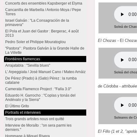
Concerts des ensembles Kapsberger et Elyma
Cancanilla de Marbella / Antonio Moya / Pepe
Torres
Israel Galván : "La Consagración de la
primavera"
Soleá de Cha
El Pola et Juan del Gastor : Bergerac, 4 août
2013
El Chozas
- El Chozas
Pedro Soler et Philippe Mouratoglou
"Pastora" : Pastora Galván à la Grande Halle de
La Villette
Frontières flamencas
Arrajatabla : "Sevilla blues"
L’ Arpeggiata / José Manuel Cano / Mateo Arnáiz
Soleá del cho
De Pérez (Prado) à (Gato) Pérez : la rumba
catalane
de Córdoba - attribuée
Camerata Flamenco Project : "Falla 3.0"
Eduardo H. Garrocho : "Coplas y tonás del
Andévalo y la Sierra"
El Último Grito
Portraits et interviews
Soleares de Có
Trois grands artistes nous ont quitté
Interview de Moraíto : "on sera parmi les
derniers."
El Fillo (1 et 2, "apolá
Hommage à Miguel Rivera