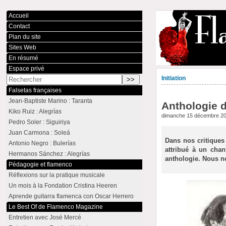
Accueil
Contact
Plan du site
Sites Web
En résumé
Espace privé
Initiation
Falsetas françaises
Jean-Baptiste Marino : Taranta
Anthologie d
Kiko Ruiz : Alegrías
dimanche 15 décembre 2
Pedro Soler : Siguiriya
Juan Carmona : Soleá
Dans nos critiques 
Antonio Negro : Bulerías
attribué à un chan
Hermanos Sánchez : Alegrías
anthologie. Nous no
Pédagogie et flamenco
Réflexions sur la pratique musicale
Un mois à la Fondation Cristina Heeren
Aprende guitarra flamenca con Oscar Herrero
Le Best Of de Flamenco Magazine
Entretien avec José Mercé