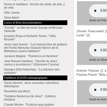
Flores el Gaditano : lección de cante, de arte, y
de vida.
Niño Josele
Silvia Marín
Soleá del Fillo
Livres et films documentaires
"Ecoute" : un film de Anne Grange et Miroslav
Silverio Franconetti (
Sebestik
Lunar" (2)
Eusebio Rioja et Norberto Torres :" Niño
Ricardo"
Jesús Saiz Huedo : "Los manuscritos de guitarra
del Fondo Manuela Vázquez-Barros de la
Biblioteca Lázaro Galdiano"
Jacques Maigne : "Flamenco en flammes"
Soleá de Silve
José Manuel Gamboa : "Sernita de Jerez :
vamos a acordarnos !" (Ediciones Carena)
Georges Didi-Huberman : "Le danseur des
Antonio Frijones (1 à
solitudes"
Pastora Pavón "Niña de
Partitions et DVDs pédagogiques
Óscar Herrero : deux nouvelles collections
didactiques
Nouvelles parutions
"Guitares flamencas de Jerez" - Editions
Soleá de Anton
Delatour
Claude Worms : "8 pièces pour guitare