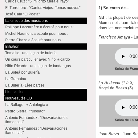
Carlos Cruz : "Si mi grito fuera el rayo"
El Turronero : "Cantes viejos. Temas nuevos"
1) Soleares de...
José Cala "El Poeta"
NB
: la plupart de ce
La critique des musiciens
Mairena et Juan Tale
Philippe Laccarrière a écouté pour nous :
dans les nomenclatures
Michel Haumont a écouté pour nous :
Francisco Amaya
- Lu
Pierre Chaze a écouté pour nous :
Initiation
Tomatito : une leçon de bulería
Un cours particulier avec Niño Ricardo
Niño Ricardo : une leçon de fandangos
Soleá de Fra
La Soleá por Bulería
La Granaína
La Andonda (1 à 3)
- 
La Bulería (1ère partie)
Ángel de Baeza (3)
Liens utiles
Nouveautés CD
La Sallago : « Antología »
Pedro Sierra : "Nikelao"
Antonio Fernández : "Desvariaciones
Soleá de La A
flamencas"
Antonio Fernández : "Desvariaciones
flamencas"
Juan Breva
- Juan Br