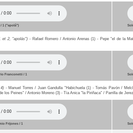
 / 1 ("apolá")
Sol
1 et 2, "apolás")
- Rafael Romero / Antonio Arenas (1) - Pepe "el de la Matr
rio Franconetti / 1
Sol
 4)
- Manuel Torres / Juan Gandulla "Habichuela (1) - Tomás Pavón / Melc
 los Peines" / Antonio Moreno (3) - Tía Anica "la Piriñaca" / Parrilla de Jerez
io Frijones / 1
Sol