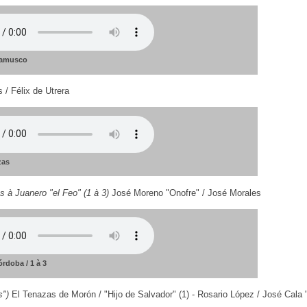
ramusco
 / Félix de Utrera
zas
s à Juanero "el Feo" (1 à 3)
José Moreno "Onofre" / José Morales
rdoba / 1 à 3
s")
El Tenazas de Morón / "Hijo de Salvador" (1) - Rosario López / José Cala 