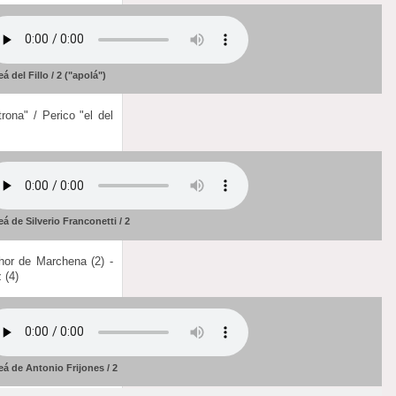
eá del Fillo / 2 ("apolá")
ona" / Perico "el del
eá de Silverio Franconetti / 2
hor de Marchena (2) -
 (4)
eá de Antonio Frijones / 2