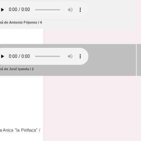
eá de Antonio Frijones / 4
eá de José Iyanda / 2
 Anica "la Piriñaca" /