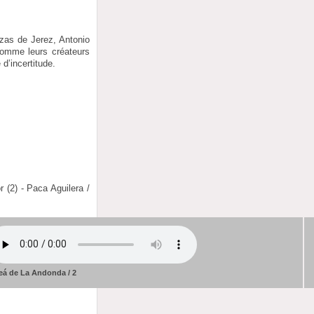
ozas de Jerez, Antonio
comme leurs créateurs
d’incertitude.
 (2) - Paca Aguilera /
eá de La Andonda / 2