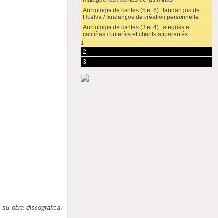
malagueñas / cantes de las minas
Anthologie de cantes (5 et 6) : fandangos de
Huelva / fandangos de création personnelle
Anthologie de cantes (3 et 4) : alegrías et
cantiñas / bulerías et chants apparentés
1
2
3
 su obra discográfica
.