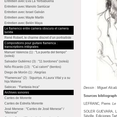
Entretien avec Eva La Yerbabuena
Entretien avec Manolo Sanlúcar
Entretien avec Israel Galván
Entretien avec Mayte Martín
Entretien avec Belén Maya
Le flamenco entre camera obscura et camera
lucida
René Robert, le charme discret d’un portraitiste
Compositions pour guitare flamenca :
transcriptions intégrales
Manuel Valencia (1) : "La puerta del tiempo"
(soleá)
Salvador Gutiérrez (3) : "11 bordones" (soleá)
Niño Ricardo (13) : "Caí calorri" (tientos)
Diego de Morón (1) : Alegrías
"Flamencas" (2) : Siguiriya. A Laura Vital y a su
hija Malena
Sabicas : "Fantasia Inca"
Dessin : Miguel Alcal
Archives sonores
Sources bibliograph
Cantes de Morente
LEFRANC, Pierre.
Le
Cantes de Estrella Morente
José Menese : "Cantes de José Menese" /
SOLER GUEVARA, Lu
"Menese"
Séville, Ediciones Ta