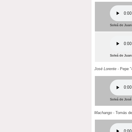
Soleá de Juani
Soleá de Juani
José Lorente
- Pepe "e
Soleá de José
Machango
- Tomás de