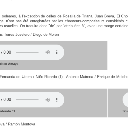
s soleares, à l’exception de celles de Rosalía de Triana, Juan Breva, El Ch
ga, n’ont pas été enregistrées par les chanteurs-compositeurs considérés 
 usuelles. On traduira donc "de" par "attribuées à", avec une marge certaine 
is Torres Joselero / Diego de Morón
ncisco Amaya
Fernanda de Utrera / Niño Ricardo (1) - Antonio Mairena / Enrique de Melchor
ndonda / 1
Sol
eva / Ramón Montoya