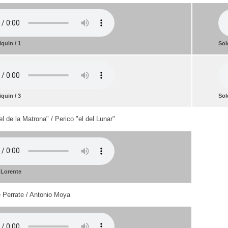
quin / 1
Sol
quin / 3
Sol
l de la Matrona" / Perico "el del Lunar"
 Lorente
 Perrate / Antonio Moya