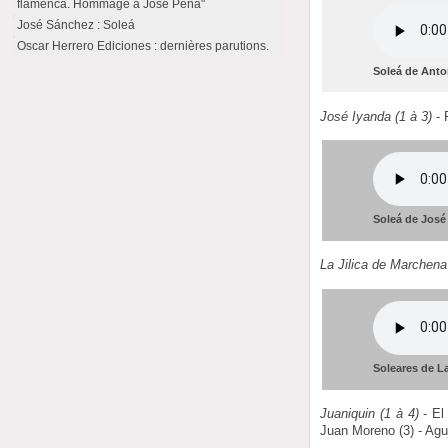
flamenca. Hommage à José Peña"
José Sánchez : Soleá
Oscar Herrero Ediciones : dernières parutions.
Soleá de Anton
José Iyanda (1 à 3)
- 
Soleá de José 
La Jilica de Marchena 
Soleares de La
Juaniquin (1 à 4)
- El 
Juan Moreno (3) - Aguj