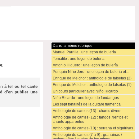
Dans la même rubrique
Manuel Parrilla : une leçon de bulería
Tomatito : une leçon de bulería
s
Antonio Higuero : une leçon de bulería
Periquín Niño Jero : une leçon de bulería et...
Enrique de Melchor : anthologie de falsetas (2)
Enrique de Melchor : anthologie de falsetas (1)
n à tel ou tel cante
Un cours particulier avec Niño Ricardo
ré d’en publier une
Niño Ricardo : une leçon de fandangos
Les sept tonalités de la guitare flamenca
Anthologie de cantes (13) : chants divers
Anthologie de cantes (12) : tangos, tientos et
chants apparentés
Anthologie de cantes (10) : serrana et siguiriyas
Anthologie de cantes (7 à 9) : granaínas /