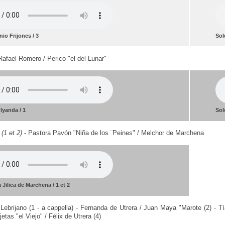
io Frijones / 3
Sol
Rafael Romero / Perico "el del Lunar"
Iyanda / 1
Sol
(1 et 2)
- Pastora Pavón "Niña de los ¨Peines" / Melchor de Marchena
 Jilica de Marchena / 1 et 2
Lebrijano (1 - a cappella) - Fernanda de Utrera / Juan Maya "Marote (2) - Tía
etas "el Viejo" / Félix de Utrera (4)