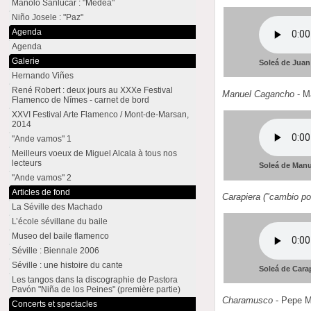
Manolo Sanlúcar : "Medea"
Niño Josele : "Paz"
Agenda
Agenda
Galerie
Soleá de Juan
Hernando Viñes
René Robert : deux jours au XXXe Festival
Manuel Cagancho
- M
Flamenco de Nîmes - carnet de bord
XXVI Festival Arte Flamenco / Mont-de-Marsan,
2014
"Ande vamos" 1
Meilleurs voeux de Miguel Alcala à tous nos
lecteurs
Soleá de Man
"Ande vamos" 2
Articles de fond
Carapiera ("cambio por
La Séville des Machado
L’école sévillane du baile
Museo del baile flamenco
Séville : Biennale 2006
Séville : une histoire du cante
Soleá de Cara
Les tangos dans la discographie de Pastora
Pavón "Niña de los Peines" (première partie)
Charamusco
- Pepe M
Concerts et spectacles