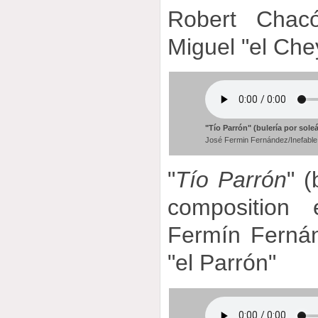
Robert Chacó
Miguel "el Che
"Tío Parrón" (bulería por sole
José Fermin Fernández/Inefable
"
Tío Parrón
" 
composition 
Fermín Fernán
"el Parrón"