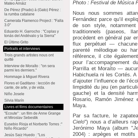
Photo : Festival de Música 
Mateo Arnáiz
De Pérez (Prado) à (Gato) Pérez :
Nous nous sommes attar
la rumba catalane
Fernández parce qu’il expliq
Camerata Flamenco Project : "Falla
de son style, notamment l
3.0"
traditionnels (paseos, l
Eduardo H. Garrocho : "Coplas y
tonás del Andévalo y la Sierra"
procèdent en général par 
El Último Grito
flux perpétuel — chacune
Portraits et interviews
parenté mélodique ou har
Trois grands artistes nous ont
référence, il cite égaleme
quitté
pour l’accompagnement du
Interview de Moraíto : "on sera
Parrilla et Moraíto — aucu
parmi les derniers."
Habichuela ni les Cortés. A 
Hommage à Miguel Rivera
d’ajouter l’influence de l’éc
Flores el Gaditano : lección de
limpidité du jeu (en particul
cante, de arte, y de vida.
gauche) et la densité har
Niño Josele
Rosario, Ramón Jiménez et
Silvia Marín
Maya.
Livres et films documentaires
"Ecoute" : un film de Anne Grange
Par sa facture, le zapatea
et Miroslav Sebestik
Cielo
") nous a d’ailleurs rap
Eusebio Rioja et Norberto Torres :"
Jerónimo Maya (album "
J
Niño Ricardo"
2004) : arpèges et motifs 
Jesús Saiz Huedo : "Los