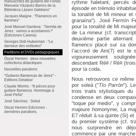
manuscritos de guitarra del Fondo
rythme haletant, percés d
Manuela Vázquez-Barros de la
épisode en trémolo inhabitu
Biblioteca Lázaro Galdiano"
la tonalité de Mi mineur et
Jacques Maigne : "Flamenco en
granaína"). José Fermín F
flammes"
pour la tonalité de Mi majeu
José Manuel Gamboa : "Sernita de
Jerez : vamos a acordarnos !"
de La mineur (cf. transcrip
(Ediciones Carena)
deuxième partie alternant
Georges Didi-Huberman : "Le
flamenco placé sur sa dom
danseur des solitudes"
l’accord de Am(7) est le 
Partitions et DVDs pédagogiques
vigoureusement soulign
Óscar Herrero : deux nouvelles
descendant Ré# / Ré# (trois
collections didactiques
pour la coda.
Nouvelles parutions
"Guitares flamencas de Jerez" -
Nous retrouvons ce même p
Editions Delatour
por soleá ("
Tío Parrón
"). Le
Claude Worms : "8 pièces pour
guitare flamenca. Hommage à
trois traits stylistiques d
José Peña"
condense en deux compases
José Sánchez : Soleá
"toque por medio", y compri
Oscar Herrero Ediciones :
majeure homonyme, La maje
dernières parutions.
E7 réduit à sa quinte (Si) e
du premier système (cf. tra
nous surprendre en déjo
commence par une marche 