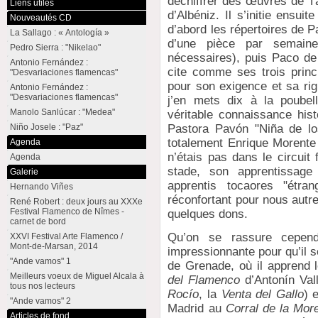
déchiffrer des œuvres de Tá
Liens utiles
d’Albéniz. Il s’initie ensu
Nouveautés CD
d’abord les répertoires de 
La Sallago : « Antología »
d’une pièce par semaine
Pedro Sierra : "Nikelao"
nécessaires), puis Paco de 
Antonio Fernández :
cite comme ses trois prin
"Desvariaciones flamencas"
pour son exigence et sa rig
Antonio Fernández :
"Desvariaciones flamencas"
j’en mets dix à la poubel
Manolo Sanlúcar : "Medea"
véritable connaissance his
Pastora Pavón "Niña de lo
Niño Josele : "Paz"
totalement Enrique Morente
Agenda
n’étais pas dans le circuit
Agenda
stade, son apprentissag
Galerie
apprentis tocaores "étra
Hernando Viñes
réconfortant pour nous aut
René Robert : deux jours au XXXe
Festival Flamenco de Nîmes -
quelques dons.
carnet de bord
Qu’on se rassure cependa
XXVI Festival Arte Flamenco /
Mont-de-Marsan, 2014
impressionnante pour qu’il 
"Ande vamos" 1
de Grenade, où il apprend l
Meilleurs voeux de Miguel Alcala à
del Flamenco
d’Antonín Val
tous nos lecteurs
Rocío
, la
Venta del Gallo
) 
"Ande vamos" 2
Madrid au
Corral de la More
Articles de fond