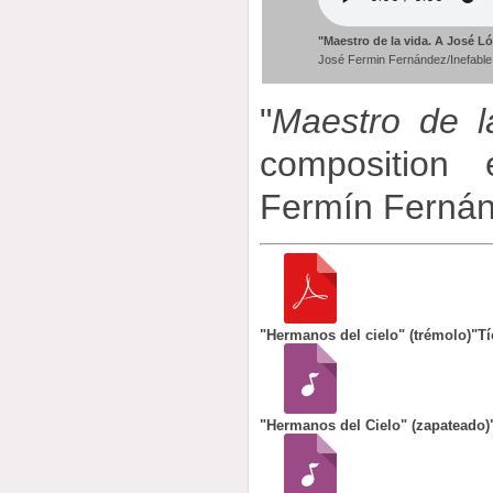
"Maestro de la vida. A José L
José Fermin Fernández/Inefable
"
Maestro de l
composition 
Fermín Fernán
"Hermanos del cielo" (trémolo)
"Tí
"Hermanos del Cielo" (zapateado)