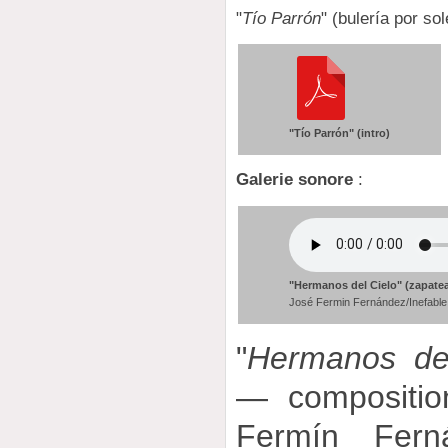
"
Tío Parrón
" (bulería por so
"Tío Parrón" (intro)
Galerie sonore
:
"Hermanos del Cielo" (zapate
José Fermin Fernández/Inefable
"
Hermanos del
— compositio
Fermín Fern