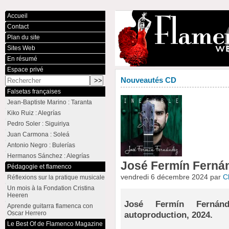
Accueil
Contact
Plan du site
Sites Web
En résumé
Espace privé
Nouveautés CD
Falsetas françaises
Jean-Baptiste Marino : Taranta
Kiko Ruiz : Alegrías
Pedro Soler : Siguiriya
Juan Carmona : Soleá
Antonio Negro : Bulerías
Hermanos Sánchez : Alegrías
José Fermín Fernán
Pédagogie et flamenco
vendredi 6 décembre 2024 par
C
Réflexions sur la pratique musicale
Un mois à la Fondation Cristina
Heeren
José Fermín Ferná
Aprende guitarra flamenca con
Oscar Herrero
autoproduction, 2024.
Le Best Of de Flamenco Magazine