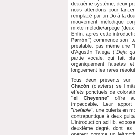
deuxième système, deux pr
nous attendons pour lancer 
remplacé par un Do à la dou
mouvement mélodique con
mixte mélodie/arpège (deux 
Enfin, après cette introducti
Parrón"
) commence son "te
préalable, pas même une "l
d’Agustín Talega ("
Deja qu
partie vocale, qui fait p
organiquement falsetas et
longuement les rares résolut
Tous deux présents sur 
Chacón
(claviers) se limi
effets ponctuels de colorat
"el Cheyenne"
offre au
impeccable. Leur apport 
"
Inefable
", une bulería en m
contrapuntique à deux guita
L’introduction ad lib. expo
deuxième degré, dont les
opèrent comme un leitmotiv