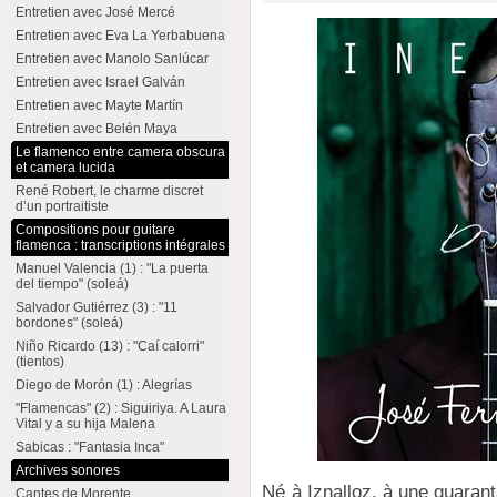
Entretien avec José Mercé
Entretien avec Eva La Yerbabuena
Entretien avec Manolo Sanlúcar
Entretien avec Israel Galván
Entretien avec Mayte Martín
Entretien avec Belén Maya
Le flamenco entre camera obscura
et camera lucida
René Robert, le charme discret
d’un portraitiste
Compositions pour guitare
flamenca : transcriptions intégrales
Manuel Valencia (1) : "La puerta
del tiempo" (soleá)
Salvador Gutiérrez (3) : "11
bordones" (soleá)
Niño Ricardo (13) : "Caí calorri"
(tientos)
Diego de Morón (1) : Alegrías
"Flamencas" (2) : Siguiriya. A Laura
Vital y a su hija Malena
Sabicas : "Fantasia Inca"
Archives sonores
Né à Iznalloz, à une quaran
Cantes de Morente