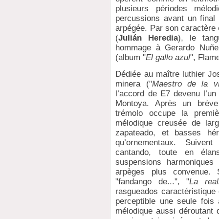
plusieurs périodes mélo
percussions avant un fina
arpégée. Par son caractère 
(
Julián Heredia
), le tang
hommage à Gerardo Nuñe
(album "
El gallo azul
", Flam
Dédiée au maître luthier J
minera ("
Maestro de la v
l’accord de E7 devenu l’u
Montoya. Après un brève 
trémolo occupe la premiè
mélodique creusée de larg
zapateado, et basses hér
qu’ornementaux. Suivent
cantando, toute en élan
suspensions harmoniques 
arpèges plus convenue. S
"fandango de...", "
La real
rasgueados caractéristique
perceptible une seule fois à
mélodique aussi déroutant q