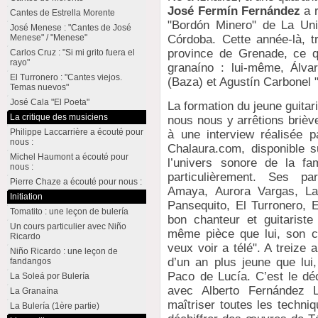
José Fermín Fernández
a r
Cantes de Estrella Morente
"Bordón Minero" de La Uni
José Menese : "Cantes de José
Menese" / "Menese"
Córdoba. Cette année-là, tr
province de Grenade, ce qu
Carlos Cruz : "Si mi grito fuera el
rayo"
granaíno : lui-même, Álva
El Turronero : "Cantes viejos.
(Baza) et Agustín Carbonel 
Temas nuevos"
José Cala "El Poeta"
La formation du jeune guita
La critique des musiciens
nous nous y arrêtions briè
Philippe Laccarrière a écouté pour
à une interview réalisée 
nous :
Chalaura.com, disponible s
Michel Haumont a écouté pour
l’univers sonore de la fam
nous :
particulièrement. Ses p
Pierre Chaze a écouté pour nous :
Amaya, Aurora Vargas, La 
Initiation
Pansequito, El Turronero, E
Tomatito : une leçon de bulería
bon chanteur et guitarist
Un cours particulier avec Niño
même pièce que lui, son ca
Ricardo
veux voir a télé". A treize 
Niño Ricardo : une leçon de
d’un an plus jeune que lui,
fandangos
Paco de Lucía. C’est le décl
La Soleá por Bulería
avec Alberto Fernández L
La Granaína
maîtriser toutes les techni
La Bulería (1ère partie)