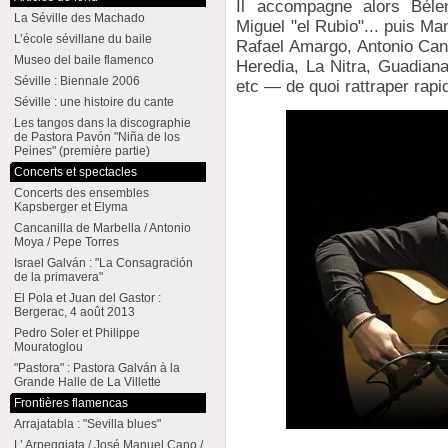
Il accompagne alors Béle
La Séville des Machado
Miguel "el Rubio"... puis Ma
L’école sévillane du baile
Rafael Amargo, Antonio Cana
Museo del baile flamenco
Heredia, La Nitra, Guadiana
Séville : Biennale 2006
etc — de quoi rattraper rap
Séville : une histoire du cante
Les tangos dans la discographie
de Pastora Pavón "Niña de los
Peines" (première partie)
Concerts et spectacles
Concerts des ensembles
Kapsberger et Elyma
Cancanilla de Marbella / Antonio
Moya / Pepe Torres
Israel Galván : "La Consagración
de la primavera"
El Pola et Juan del Gastor :
Bergerac, 4 août 2013
Pedro Soler et Philippe
Mouratoglou
"Pastora" : Pastora Galván à la
Grande Halle de La Villette
Frontières flamencas
Arrajatabla : "Sevilla blues"
L’ Arpeggiata / José Manuel Cano /