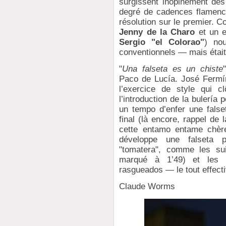
surgissent inopinément de
degré de cadences flamenc
résolution sur le premier. 
Jenny de la Charo
et un e
Sergio "el Colorao"
) no
conventionnels — mais était-
"
Una falseta es un chiste
Paco de Lucía. José Fermín
l’exercice de style qui c
l’introduction de la bulería
un tempo d’enfer une falset
final (là encore, rappel de 
cette entamo entame chèr
développe une falseta p
"tomatera", comme les sui
marqué à 1’49) et les 
rasgueados — le tout effecti
Claude Worms