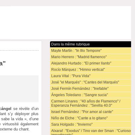
Dans la même rubrique
Mayte Martín : "In Illo Tempore"
Mario Herrero : "Madrid flamenco"
a"
Alejandro Hurtado : "El primer llanto"
Rocío Márquez : "Himno vertical"
Laura Vital : "Pura Vida"
José "el Marqués" : "Cantes del Marqués"
José Fermín Fernández : "Inefable"
Ángeles Toledano : "Sangre sucia"
Carmen Linares : "40 años de Flamenco" /
Esperanza Fernández : "Sevilla 40.0"
cángel
se révèle d’un
Israel Fernández : "Por amor al cante"
lant s’y déployer plus
Niño de Elche : "Cante a lo gitano"
 sabe la vida », d’une
 virtuosité également
Sara Holgado : "Invierno"
 externe du chant.
Alxaraf : "Exodus" / Tino van der Sman : "Curioso