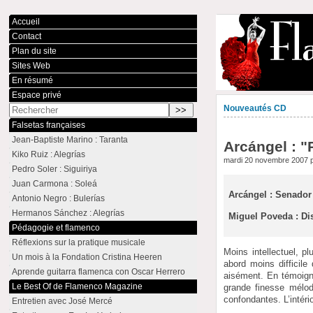
Accueil
Contact
Plan du site
Sites Web
En résumé
Espace privé
Nouveautés CD
Falsetas françaises
Jean-Baptiste Marino : Taranta
Arcángel : "
Kiko Ruiz : Alegrías
mardi 20 novembre 2007 
Pedro Soler : Siguiriya
Juan Carmona : Soleá
Arcángel : Senador 
Antonio Negro : Bulerías
Hermanos Sánchez : Alegrías
Miguel Poveda : Di
Pédagogie et flamenco
Réflexions sur la pratique musicale
Moins intellectuel, p
Un mois à la Fondation Cristina Heeren
abord moins difficile
Aprende guitarra flamenca con Oscar Herrero
aisément. En témoigne
Le Best Of de Flamenco Magazine
grande finesse mélod
confondantes. L’intéri
Entretien avec José Mercé