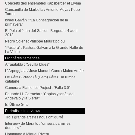
Concerts des ensembles Kapsberger et Elyma
Cancanilla de Marbella / Antonio Moya / Pepe
Torres
Israel Galván : "La Consagración de la
primavera"
El Pola et Juan del Gastor : Bergerac, 4 août
2013
Pedro Soler et Philippe Mouratoglou
"Pastora" : Pastora Galván à la Grande Halle de
La Villette
Frontières flamencas
Arrajatabla : "Sevilla blues"
L’ Arpeggiata / José Manuel Cano / Mateo Arnáiz
De Pérez (Prado) à (Gato) Pérez : la rumba
catalane
Camerata Flamenco Project : "Falla 3.0"
Eduardo H. Garrocho : "Coplas y tonás del
Andévalo y la Sierra"
El Último Grito
Portraits et interviews
Trois grands artistes nous ont quitté
Interview de Moraíto : "on sera parmi les
derniers."
Hommage à Miguel Rivera