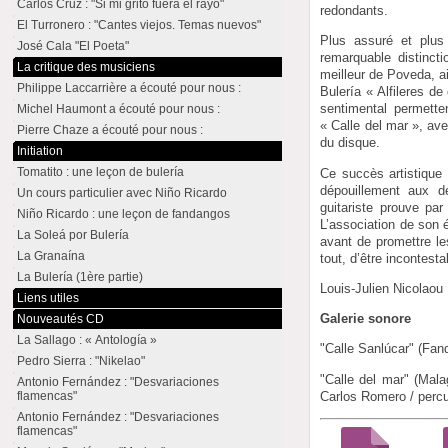
Carlos Cruz : "Si mi grito fuera el rayo"
redondants.
El Turronero : "Cantes viejos. Temas nuevos"
Plus assuré et plus
José Cala "El Poeta"
remarquable distinct
La critique des musiciens
meilleur de Poveda, ai
Philippe Laccarrière a écouté pour nous :
Bulería « Alfileres d
sentimental permett
Michel Haumont a écouté pour nous :
« Calle del mar », av
Pierre Chaze a écouté pour nous :
du disque.
Initiation
Tomatito : une leçon de bulería
Ce succès artistique 
dépouillement aux d
Un cours particulier avec Niño Ricardo
guitariste prouve par
Niño Ricardo : une leçon de fandangos
L’association de son 
La Soleá por Bulería
avant de promettre le
La Granaína
tout, d’être incontes
La Bulería (1ère partie)
Louis-Julien Nicolaou
Liens utiles
Galerie sonore
Nouveautés CD
La Sallago : « Antología »
"Calle Sanlúcar" (Fan
Pedro Sierra : "Nikelao"
"Calle del mar" (Mal
Antonio Fernández : "Desvariaciones
Carlos Romero / percu
flamencas"
Antonio Fernández : "Desvariaciones
flamencas"