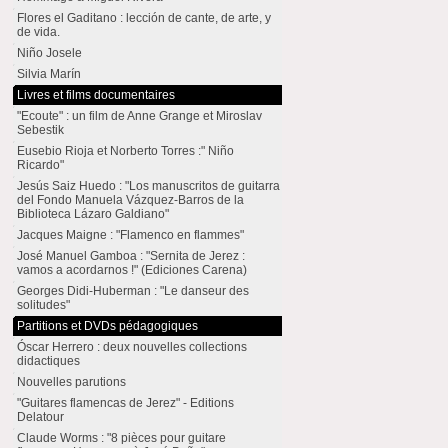
Flores el Gaditano : lección de cante, de arte, y
de vida.
Niño Josele
Silvia Marín
Livres et films documentaires
"Ecoute" : un film de Anne Grange et Miroslav
Sebestik
Eusebio Rioja et Norberto Torres :" Niño
Ricardo"
Jesús Saiz Huedo : "Los manuscritos de guitarra
del Fondo Manuela Vázquez-Barros de la
Biblioteca Lázaro Galdiano"
Jacques Maigne : "Flamenco en flammes"
José Manuel Gamboa : "Sernita de Jerez :
vamos a acordarnos !" (Ediciones Carena)
Georges Didi-Huberman : "Le danseur des
solitudes"
Partitions et DVDs pédagogiques
Óscar Herrero : deux nouvelles collections
didactiques
Nouvelles parutions
"Guitares flamencas de Jerez" - Editions
Delatour
Claude Worms : "8 pièces pour guitare