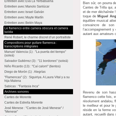
Entretien avec Eva La Yerbabuena
Bien sûr, on pourra d
Entretien avec Manolo Sanlúcar
Cantes de Trilla qui,
et de mer déchaînée !
Entretien avec Israel Galván
toque de
Miguel Ang
Entretien avec Mayte Martín
équilibre musical attei
Entretien avec Belén Maya
convaincre de son 
Le flamenco entre camera obscura et camera
l’accompagnement y d
lucida
autant aux amateurs 
René Robert, le charme discret d’un portraitiste
Compositions pour guitare flamenca :
transcriptions intégrales
Manuel Valencia (1) : "La puerta del tiempo"
(soleá)
Salvador Gutiérrez (3) : "11 bordones" (soleá)
Niño Ricardo (13) : "Caí calorri" (tientos)
Diego de Morón (1) : Alegrías
"Flamencas" (2) : Siguiriya. A Laura Vital y a su
hija Malena
Sabicas : "Fantasia Inca"
Archives sonores
Revenu de son hasar
flamenco cette fois, e
Cantes de Morente
résolument andalou, f
Cantes de Estrella Morente
le meilleur et pour le
José Menese : "Cantes de José Menese" /
réside en la ferme vo
"Menese"
autant, recueilli dan