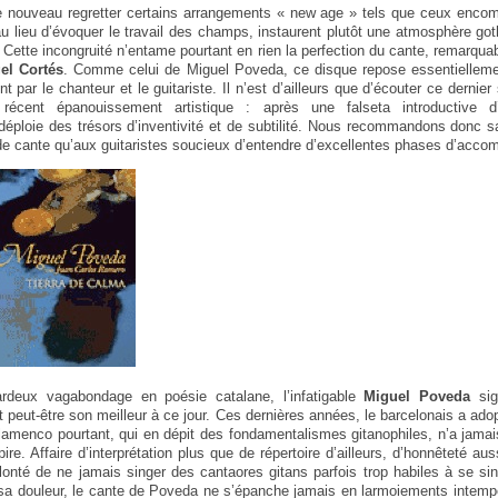
e nouveau regretter certains arrangements « new age » tels que ceux encom
 au lieu d’évoquer le travail des champs, instaurent plutôt une atmosphère go
 Cette incongruité n’entame pourtant en rien la perfection du cante, remarqua
el Cortés
. Comme celui de Miguel Poveda, ce disque repose essentielleme
nt par le chanteur et le guitariste. Il n’est d’ailleurs que d’écouter ce dernie
récent épanouissement artistique : après une falseta introductive d
éploie des trésors d’inventivité et de subtilité. Nous recommandons donc s
de cante qu’aux guitaristes soucieux d’entendre d’excellentes phases d’acc
deux vagabondage en poésie catalane, l’infatigable
Miguel Poveda
sig
t peut-être son meilleur à ce jour. Ces dernières années, le barcelonais a adopt
lamenco pourtant, qui en dépit des fondamentalismes gitanophiles, n’a jamai
 pire. Affaire d’interprétation plus que de répertoire d’ailleurs, d’honnêteté au
lonté de ne jamais singer des cantaores gitans parfois trop habiles à se 
s sa douleur, le cante de Poveda ne s’épanche jamais en larmoiements intem