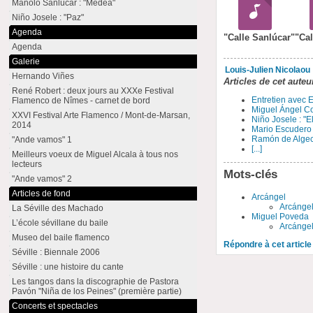
Manolo Sanlúcar : "Medea"
Niño Josele : "Paz"
Agenda
"Calle Sanlúcar"
"Cal
Agenda
Galerie
Louis-Julien Nicolaou
Hernando Viñes
Articles de cet auteu
René Robert : deux jours au XXXe Festival
Entretien avec
Flamenco de Nîmes - carnet de bord
Miguel Ángel Cor
XXVI Festival Arte Flamenco / Mont-de-Marsan,
Niño Josele : "E
2014
Mario Escudero 
Ramón de Algeci
"Ande vamos" 1
[...]
Meilleurs voeux de Miguel Alcala à tous nos
lecteurs
Mots-clés
"Ande vamos" 2
Articles de fond
Arcángel
Arcángel
La Séville des Machado
Miguel Poveda
L’école sévillane du baile
Arcángel
Museo del baile flamenco
Répondre à cet article
Séville : Biennale 2006
Séville : une histoire du cante
Les tangos dans la discographie de Pastora
Pavón "Niña de los Peines" (première partie)
Concerts et spectacles