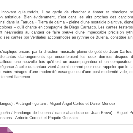
 innovant qu’autrefois, il se garde de chercher à épater et témoigne pr
ion artistique. Bien évidemment, c’est dans les airs proches des cancion
nsi dans la Farruca « Tierra de calma » pleine d’une nostalgie plaintive, dign
e colores » qu’il chante en compagnie de Diego Carrasco. Les cantes festeros 
ent néanmoins au cantaor de faire preuve d’une impeccable précision ryt
ec ses cantes por Verdiales accommodés au rythme de Bulería, constitue ains
s’explique encore par la direction musicale pleine de goût de
Juan Carlos
éferlantes d’arrangements qui encombraient les deux derniers disques 
 ailleurs une nouvelle fois qu’il est un accompagnateur et un compositeur
élégance à celle du cantaor vient à point nommé pour nous rappeler que le 
s vains mirages d’une modernité exsangue ou d’une post-modernité vide, se
tablement flamenco.
dangos) : Arcángel - guitare : Miguel Ángel Cortés et Daniel Méndez
agueña / Fandango de Lucena / cante abandolao de Juan Breva) : Miguel Po
ssions : Antonio Coronel et Paquito Gonzalez