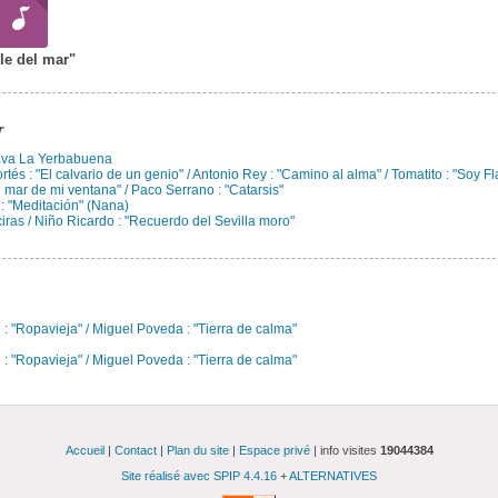
le del mar"
r
 Eva La Yerbabuena
tés : "El calvario de un genio" / Antonio Rey : "Camino al alma" / Tomatito : "Soy 
l mar de mi ventana" / Paco Serrano : "Catarsis"
: "Meditación" (Nana)
ras / Niño Ricardo : "Recuerdo del Sevilla moro"
 : "Ropavieja" / Miguel Poveda : "Tierra de calma"
 : "Ropavieja" / Miguel Poveda : "Tierra de calma"
Accueil
|
Contact
|
Plan du site
|
Espace privé
| info visites
19044384
Site réalisé avec SPIP 4.4.16
+
ALTERNATIVES