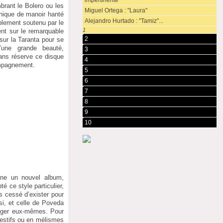
impertinente"
brant le Bolero ou les
Miguel Ortega : "Laura"
thique de manoir hanté
Alejandro Hurtado : "Tamiz"...
blement soutenu par le
1
nt sur le remarquable
2
r sur la Taranta pour se
’une grande beauté,
3
ans réserve ce disque
4
ompagnement.
5
6
7
8
9
10
ne un nouvel album,
é ce style particulier,
s cessé d’exister pour
ssi, et celle de Poveda
singer eux-mêmes. Pour
pestifs ou en mélismes