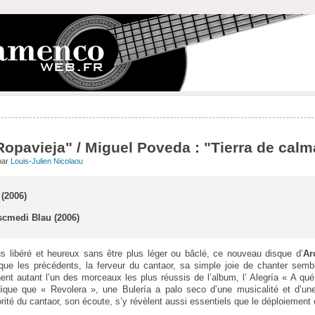
Ropavieja" / Miguel Poveda : "Tierra de calm
par
Louis-Julien Nicolaou
(2006)
scmedi Blau (2006)
lus libéré et heureux sans être plus léger ou bâclé, ce nouveau disque d’
Ar
 que les précédents, la ferveur du cantaor, sa simple joie de chanter semb
nt autant l’un des morceaux les plus réussis de l’album, l’ Alegría « A qué
ique que « Revolera », une Bulería a palo seco d’une musicalité et d’une
orité du cantaor, son écoute, s’y révèlent aussi essentiels que le déploiement