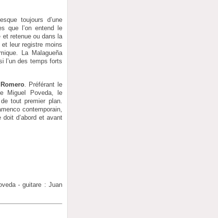
esque toujours d’une
es que l’on entend le
e et retenue ou dans la
et leur registre moins
hmique. La Malagueña
i l’un des temps forts
 Romero
. Préférant le
de Miguel Poveda, le
 de tout premier plan.
flamenco contemporain,
 doit d’abord et avant
veda - guitare : Juan