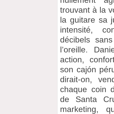
nullement ag
trouvant à la v
la guitare sa j
intensité, c
décibels sans
l’oreille. Da
action, confo
son cajón péru
dirait-on, v
chaque coin 
de Santa Cr
marketing, 