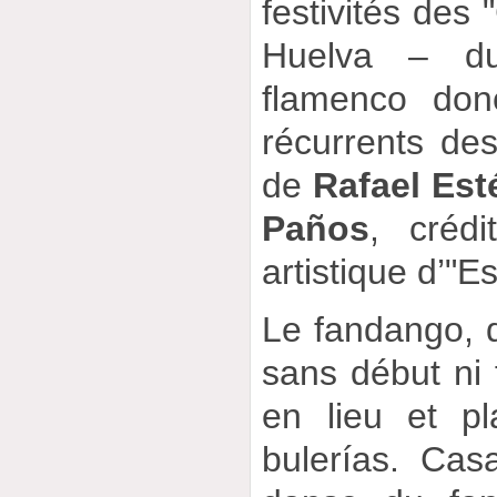
festivités des
Huelva – du
flamenco don
récurrents des
de
Rafael Est
Paños
, crédi
artistique d’"Es
Le fandango, d
sans début ni f
en lieu et pl
bulerías. Cas