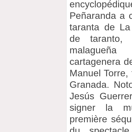
encyclopédiqu
Peñaranda a 
taranta de L
de taranto, 
malagueñ
cartagenera d
Manuel Torre,
Granada. Not
Jesús Guerre
signer la m
première séqu
du spectacle