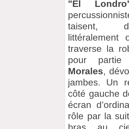
"El Londro
percussionnis
taisent, d
littéralement
traverse la r
pour partie 
Morales
, dévo
jambes. Un re
côté gauche de
écran d’ordin
rôle par la su
bras au ci