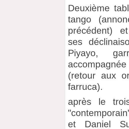
Deuxième tab
tango (annon
précédent) e
ses déclinai
Piyayo, gar
accompagnée p
(retour aux o
farruca).
après le tro
"contemporain
et Daniel Su