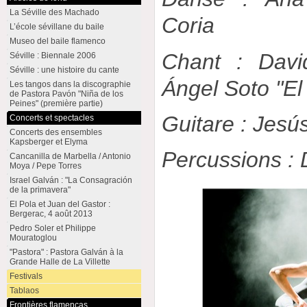
La Séville des Machado
Coria
L’école sévillane du baile
Museo del baile flamenco
Chant : Davi
Séville : Biennale 2006
Séville : une histoire du cante
Ángel Soto "El
Les tangos dans la discographie
de Pastora Pavón "Niña de los
Peines" (première partie)
Guitare : Jesú
Concerts et spectacles
Concerts des ensembles
Kapsberger et Elyma
Percussions : 
Cancanilla de Marbella / Antonio
Moya / Pepe Torres
Israel Galván : "La Consagración
de la primavera"
El Pola et Juan del Gastor :
Bergerac, 4 août 2013
Pedro Soler et Philippe
Mouratoglou
"Pastora" : Pastora Galván à la
Grande Halle de La Villette
Festivals
Tablaos
Frontières flamencas