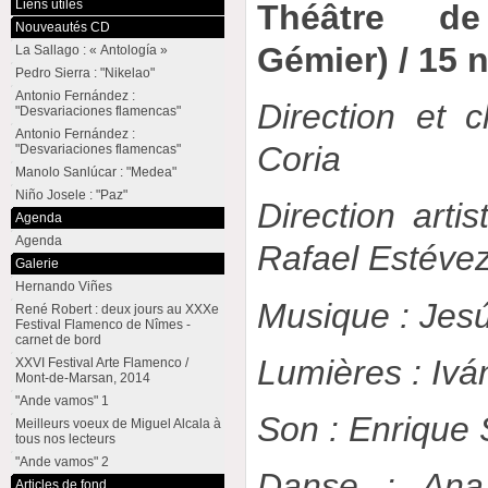
Liens utiles
Théâtre de
Nouveautés CD
Gémier) / 15
La Sallago : « Antología »
Pedro Sierra : "Nikelao"
Antonio Fernández :
Direction et 
"Desvariaciones flamencas"
Antonio Fernández :
Coria
"Desvariaciones flamencas"
Manolo Sanlúcar : "Medea"
Niño Josele : "Paz"
Direction artis
Agenda
Agenda
Rafael Estévez
Galerie
Hernando Viñes
Musique : Jes
René Robert : deux jours au XXXe
Festival Flamenco de Nîmes -
carnet de bord
Lumières : Ivá
XXVI Festival Arte Flamenco /
Mont-de-Marsan, 2014
"Ande vamos" 1
Son : Enrique
Meilleurs voeux de Miguel Alcala à
tous nos lecteurs
"Ande vamos" 2
Danse : Ana
Articles de fond