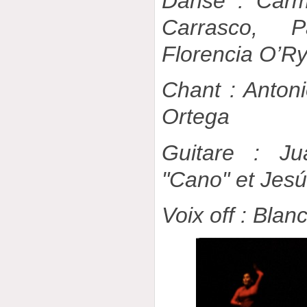
Danse : Carm
Carrasco, 
Florencia O’R
Chant : Anton
Ortega
Guitare : Ju
"Cano" et Jesú
Voix off : Blanc