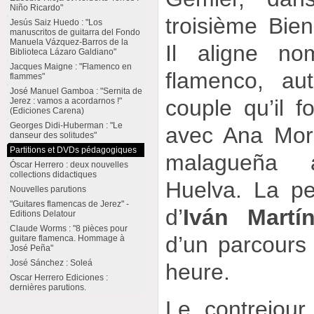
Niño Ricardo"
troisième Bien
Jesús Saiz Huedo : "Los
manuscritos de guitarra del Fondo
Manuela Vázquez-Barros de la
Il aligne n
Biblioteca Lázaro Galdiano"
Jacques Maigne : "Flamenco en
flamenco, au
flammes"
José Manuel Gamboa : "Sernita de
couple qu’il f
Jerez : vamos a acordarnos !"
(Ediciones Carena)
Georges Didi-Huberman : "Le
avec Ana Mora
danseur des solitudes"
Partitions et DVDs pédagogiques
malagueña 
Óscar Herrero : deux nouvelles
collections didactiques
Huelva. La pe
Nouvelles parutions
"Guitares flamencas de Jerez" -
d’
Iván Martí
Editions Delatour
Claude Worms : "8 pièces pour
d’un parcours
guitare flamenca. Hommage à
José Peña"
José Sánchez : Soleá
heure.
Oscar Herrero Ediciones :
dernières parutions.
Le contrejour