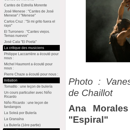
Cantes de Estrella Morente
José Menese : "Cantes de José
Menese" / "Menese"
Carlos Cruz : "Si mi grito fuera el
rayo"
El Turronero : "Cantes viejos.
Temas nuevos"
José Cala "El Poeta"
La critique des musiciens
Philippe Laccarrière a écouté pour
nous :
Michel Haumont a écouté pour
nous :
Pierre Chaze a écouté pour nous :
Photo : Vanes
Initiation
Tomatito : une leçon de bulería
de Chaillot
Un cours particulier avec Niño
Ricardo
Niño Ricardo : une leçon de
Ana Morales
fandangos
La Soleá por Bulería
"Espiral"
La Granaína
La Bulería (1ère partie)