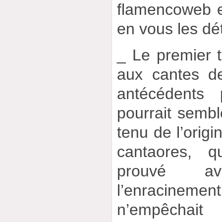
flamencoweb e
en vous les dét
_ Le premier 
aux cantes d
antécédents 
pourrait semb
tenu de l’orig
cantaores, q
prouvé a
l’enracineme
n’empêchait