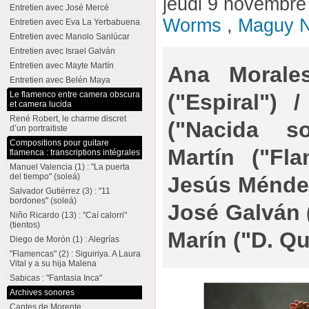
jeudi 9 novembr
Entretien avec José Mercé
Worms
,
Maguy N
Entretien avec Eva La Yerbabuena
Entretien avec Manolo Sanlúcar
Entretien avec Israel Galván
Entretien avec Mayte Martín
Ana Morale
Entretien avec Belén Maya
("Espiral") 
Le flamenco entre camera obscura
et camera lucida
René Robert, le charme discret
("Nacida s
d’un portraitiste
Compositions pour guitare
Martín ("Fla
flamenca : transcriptions intégrales
Manuel Valencia (1) : "La puerta
del tiempo" (soleá)
Jesús Méndez
Salvador Gutiérrez (3) : "11
bordones" (soleá)
José Galván 
Niño Ricardo (13) : "Caí calorri"
(tientos)
Marín ("D. Qu
Diego de Morón (1) : Alegrías
"Flamencas" (2) : Siguiriya. A Laura
Vital y a su hija Malena
Sabicas : "Fantasia Inca"
Archives sonores
Cantes de Morente