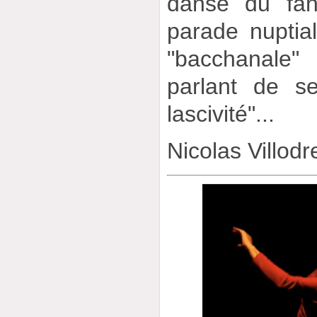
danse du fa
parade nuptiale
"bacchanale"
parlant de s
lascivité"...
Nicolas Villodr