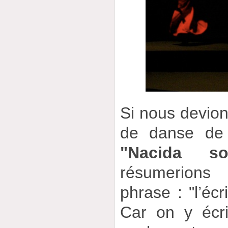
Si nous devions
de danse d
"Nacida so
résumerions
phrase : "l’écri
Car on y écr