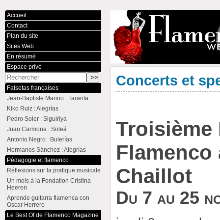
Accueil
Contact
Plan du site
Sites Web
En résumé
Espace privé
Concerts et sp
Falsetas françaises
Jean-Baptiste Marino : Taranta
Kiko Ruiz : Alegrías
Pedro Soler : Siguiriya
Troisième 
Juan Carmona : Soleá
Antonio Negro : Bulerías
Flamenco 
Hermanos Sánchez : Alegrías
Pédagogie et flamenco
Chaillot
Réflexions sur la pratique musicale
Un mois à la Fondation Cristina
Heeren
Du 7 au 25 n
Aprende guitarra flamenca con
Oscar Herrero
Le Best Of de Flamenco Magazine