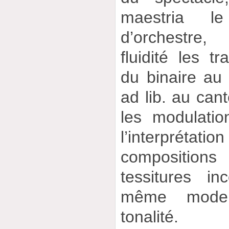
maestria l
d’orchestre
fluidité les tr
du binaire au 
ad lib. au ca
les modulatio
l’interprétat
compositio
tessitures i
même mod
tonalité.