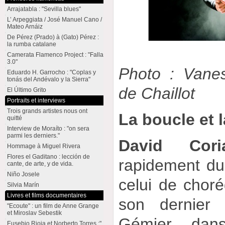
Arrajatabla : "Sevilla blues"
L’ Arpeggiata / José Manuel Cano /
Mateo Arnáiz
De Pérez (Prado) à (Gato) Pérez :
la rumba catalane
Camerata Flamenco Project : "Falla
3.0"
Photo : Vanes
Eduardo H. Garrocho : "Coplas y
tonás del Andévalo y la Sierra"
de Chaillot
El Último Grito
Portraits et interviews
Trois grands artistes nous ont
La boucle et l
quitté
Interview de Moraíto : "on sera
parmi les derniers."
David Cori
Hommage à Miguel Rivera
Flores el Gaditano : lección de
rapidement du 
cante, de arte, y de vida.
Niño Josele
celui de choré
Silvia Marín
Livres et films documentaires
son dernier 
"Ecoute" : un film de Anne Grange
et Miroslav Sebestik
Gémier, dan
Eusebio Rioja et Norberto Torres :"