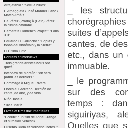
Arrajatabla : "Sevilla blues"
_ les structu
L’ Arpeggiata / José Manuel Cano /
Mateo Arnáiz
chorégraphie
De Pérez (Prado) à (Gato) Pérez :
la rumba catalane
suites d’appe
Camerata Flamenco Project : "Falla
3.0"
cantes, de desp
Eduardo H. Garrocho : "Coplas y
tonás del Andévalo y la Sierra"
El Último Grito
etc., dans un
Portraits et interviews
immuable.
Trois grands artistes nous ont
quitté
Interview de Moraíto : "on sera
parmi les derniers."
_ le program
Hommage à Miguel Rivera
sur des co
Flores el Gaditano : lección de
cante, de arte, y de vida.
Niño Josele
temps : dans
Silvia Marín
Livres et films documentaires
siguiriyas, a
"Ecoute" : un film de Anne Grange
et Miroslav Sebestik
Quelles que so
Eusebio Rioja et Norberto Torres :"