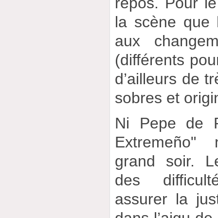
repos. Pour le 
la scène que 
aux changem
(différents pou
d’ailleurs de t
sobres et origi
Ni Pepe de P
Extremeño" 
grand soir. L
des difficul
assurer la jus
dans l’aigu de 