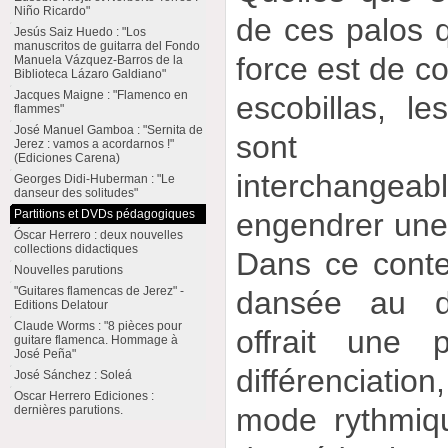
Niño Ricardo"
de ces palos q
Jesús Saiz Huedo : "Los
manuscritos de guitarra del Fondo
force est de co
Manuela Vázquez-Barros de la
Biblioteca Lázaro Galdiano"
Jacques Maigne : "Flamenco en
escobillas, le
flammes"
José Manuel Gamboa : "Sernita de
sont pr
Jerez : vamos a acordarnos !"
(Ediciones Carena)
interchangeab
Georges Didi-Huberman : "Le
danseur des solitudes"
Partitions et DVDs pédagogiques
engendrer une
Óscar Herrero : deux nouvelles
collections didactiques
Dans ce contex
Nouvelles parutions
"Guitares flamencas de Jerez" -
dansée au d
Editions Delatour
Claude Worms : "8 pièces pour
offrait une p
guitare flamenca. Hommage à
José Peña"
différenciat
José Sánchez : Soleá
Oscar Herrero Ediciones :
mode rythmiq
dernières parutions.