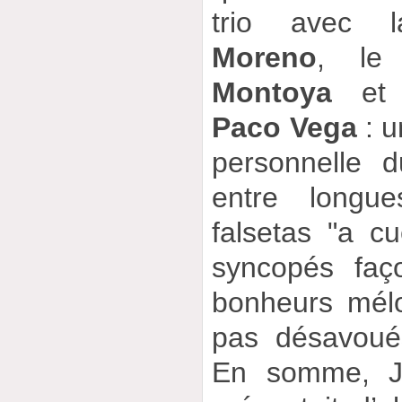
trio avec 
Moreno
, le
Montoya
et l
Paco Vega
: u
personnelle d
entre longue
falsetas "a c
syncopés faç
bonheurs mélo
pas désavoués
En somme, Jo