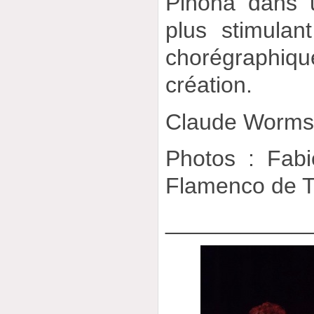
Piñona dans 
plus stimula
chorégraphiqu
création.
Claude Worm
Photos : Fabi
Flamenco de T
___________