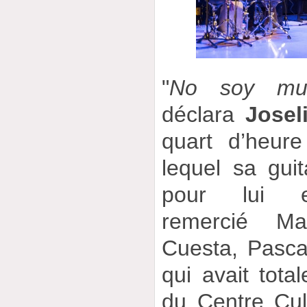
"
No soy mu
déclara
Josel
quart d’heur
lequel sa guit
pour lui e
remercié Ma
Cuesta, Pasca
qui avait tota
du Centre Cul