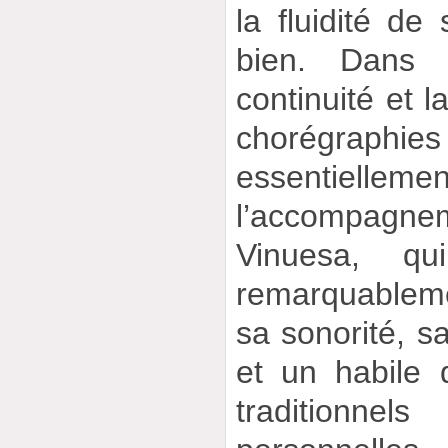
la fluidité de
bien. Dans c
continuité et 
chorégraph
essenti
l’accompagne
Vinuesa, qu
remarquableme
sa sonorité, s
et un habile
traditionnel