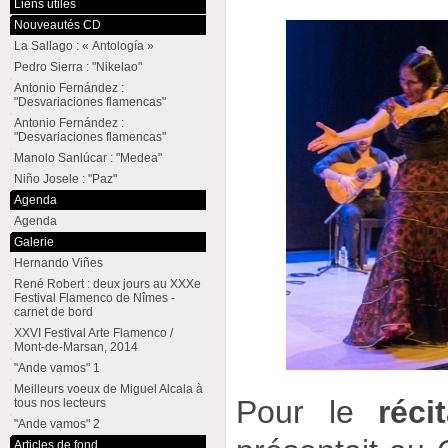
Liens utiles
Nouveautés CD
La Sallago : « Antología »
Pedro Sierra : "Nikelao"
Antonio Fernández :
"Desvariaciones flamencas"
Antonio Fernández :
"Desvariaciones flamencas"
Manolo Sanlúcar : "Medea"
Niño Josele : "Paz"
Agenda
Agenda
Galerie
Hernando Viñes
René Robert : deux jours au XXXe
Festival Flamenco de Nîmes -
carnet de bord
XXVI Festival Arte Flamenco /
Mont-de-Marsan, 2014
"Ande vamos" 1
Meilleurs voeux de Miguel Alcala à
Pour le
récit
tous nos lecteurs
"Ande vamos" 2
Articles de fond