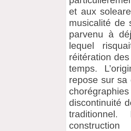
et aux soleares
musicalité de
parvenu à dé
lequel risqua
réitération d
temps. L’orig
repose sur sa 
chorégraph
discontinuité 
traditionnel
constructi