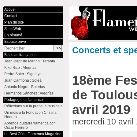
Accueil
Contact
Plan du site
Sites Web
En résumé
Espace privé
Concerts et sp
Falsetas françaises
Jean-Baptiste Marino : Taranta
Kiko Ruiz : Alegrías
Pedro Soler : Siguiriya
18ème Fes
Juan Carmona : Soleá
Antonio Negro : Bulerías
de Toulous
Hermanos Sánchez : Alegrías
Pédagogie et flamenco
avril 2019
Réflexions sur la pratique musicale
Un mois à la Fondation Cristina
Heeren
mercredi 10 avri
Aprende guitarra flamenca con
Oscar Herrero
Le Best Of de Flamenco Magazine