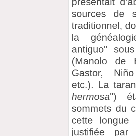
présentait d’
sources de s
traditionnel, d
la généalogi
antiguo" sou
(Manolo de B
Gastor, Niño
etc.). La taran
hermosa
") é
sommets du c
cette longue
justifiée pa