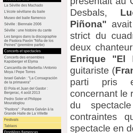
présentait au 
La Séville des Machado
Desbals,
Lu
L’école sévillane du baile
Museo del baile flamenco
Piñona"
avait
Séville : Biennale 2006
Séville : une histoire du cante
strict du cuad
Les tangos dans la discographie
de Pastora Pavón "Niña de los
deux chanteur
Peines" (première partie)
Concerts et spectacles
Enrique "El
Concerts des ensembles
Kapsberger et Elyma
guitariste (
Fra
Cancanilla de Marbella / Antonio
Moya / Pepe Torres
Israel Galván : "La Consagración
parti pris 
de la primavera"
El Pola et Juan del Gastor :
concernant le r
Bergerac, 4 août 2013
Pedro Soler et Philippe
du spectacle
Mouratoglou
"Pastora" : Pastora Galván à la
contraintes q
Grande Halle de La Villette
Festivals
spectacle en d
Tablaos
Frontières flamencas