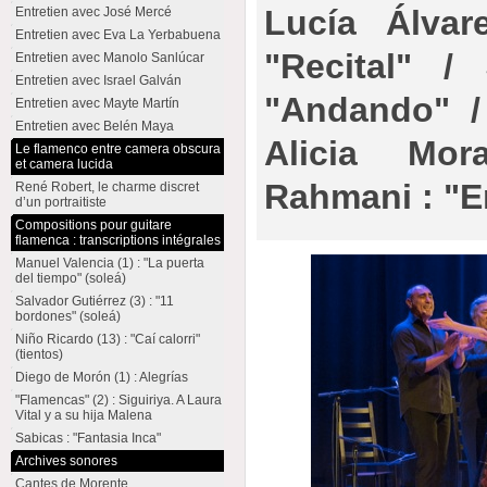
Lucía Álvar
Entretien avec José Mercé
Entretien avec Eva La Yerbabuena
"Recital" /
Entretien avec Manolo Sanlúcar
Entretien avec Israel Galván
"Andando" /
Entretien avec Mayte Martín
Entretien avec Belén Maya
Alicia Mor
Le flamenco entre camera obscura
et camera lucida
Rahmani : "E
René Robert, le charme discret
d’un portraitiste
Compositions pour guitare
flamenca : transcriptions intégrales
Manuel Valencia (1) : "La puerta
del tiempo" (soleá)
Salvador Gutiérrez (3) : "11
bordones" (soleá)
Niño Ricardo (13) : "Caí calorri"
(tientos)
Diego de Morón (1) : Alegrías
"Flamencas" (2) : Siguiriya. A Laura
Vital y a su hija Malena
Sabicas : "Fantasia Inca"
Archives sonores
Cantes de Morente