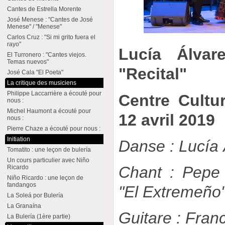
Cantes de Estrella Morente
José Menese : "Cantes de José
Menese" / "Menese"
Carlos Cruz : "Si mi grito fuera el
rayo"
Lucía Álvar
El Turronero : "Cantes viejos.
Temas nuevos"
"Recital"
José Cala "El Poeta"
La critique des musiciens
Philippe Laccarrière a écouté pour
Centre Cultu
nous :
Michel Haumont a écouté pour
12 avril 2019
nous :
Pierre Chaze a écouté pour nous :
Initiation
Danse : Lucía 
Tomatito : une leçon de bulería
Un cours particulier avec Niño
Chant : Pepe
Ricardo
Niño Ricardo : une leçon de
fandangos
"El Extremeño
La Soleá por Bulería
La Granaína
Guitare : Fran
La Bulería (1ère partie)