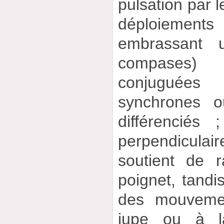
pulsation par l
déploieme
embrassant u
compases)
conjuguées
synchrones 
différenciés
perpendicul
soutient de r
poignet, tandi
des mouvemen
jupe ou à l