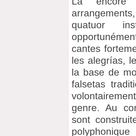
Là encore 
arrangement
quatuor inst
opportunément
cantes fortem
les alegrías, 
la base de mot
falsetas tradit
volontairement
genre. Au con
sont construit
polyphonique 