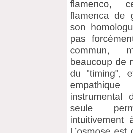
flamenco, c
flamenca de 
son homologue
pas forcémen
commun, m
beaucoup de m
du "timing", 
empathiq
instrumental 
seule per
intuitivement à
L’osmose est d