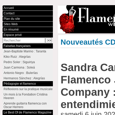
Accueil
Contact
Plan du site
Sites Web
En résumé
Espace privé
Nouveautés C
Falsetas françaises
Jean-Baptiste Marino : Taranta
Kiko Ruiz : Alegrías
Pedro Soler : Siguiriya
Sandra Ca
Juan Carmona : Soleá
Antonio Negro : Bulerías
Flamenco 
Hermanos Sánchez : Alegrías
Pédagogie et flamenco
Company : 
Réflexions sur la pratique musicale
Un mois à la Fondation Cristina
Heeren
entendimi
Aprende guitarra flamenca con
Oscar Herrero
Le Best Of de Flamenco Magazine
samedi 6 juin 20