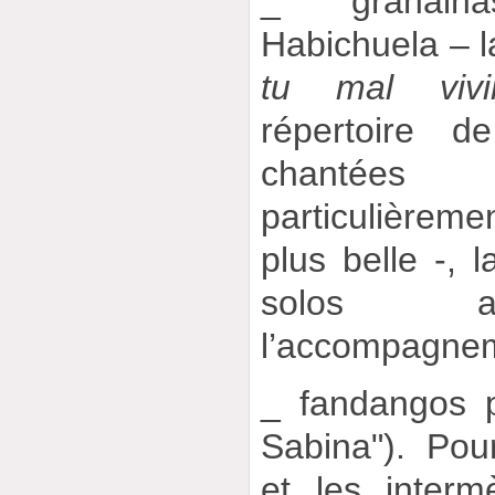
_ granain
Habichuela – l
tu mal vivi
répertoire d
chantée
particulièremen
plus belle -, l
solos al
l’accompagneme
_ fandangos p
Sabina"). Po
et les interm