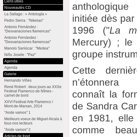
Liens utiles
anthologique
Nouveautés CD
La Sallago : « Antología »
initiée dès pa
Pedro Sierra : "Nikelao"
Antonio Fernández :
1996 ("
La m
"Desvariaciones flamencas"
Antonio Fernández :
Mercury) ; le
"Desvariaciones flamencas"
Manolo Sanlúcar : "Medea"
groupe instrum
Niño Josele : "Paz"
Agenda
Cette derniè
Agenda
Galerie
n’étonnera
Hernando Viñes
René Robert : deux jours au XXXe
connaît la for
Festival Flamenco de Nîmes -
carnet de bord
XXVI Festival Arte Flamenco /
de Sandra Car
Mont-de-Marsan, 2014
"Ande vamos" 1
en 1981, elle
Meilleurs voeux de Miguel Alcala à
tous nos lecteurs
comme beauc
"Ande vamos" 2
Articles de fond