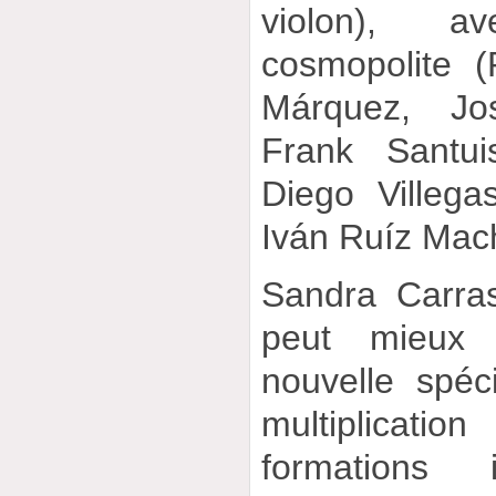
violon), a
cosmopolite 
Márquez, Jo
Frank Santui
Diego Villega
Iván Ruíz Mac
Sandra Carra
peut mieux 
nouvelle spéc
multiplica
formations 