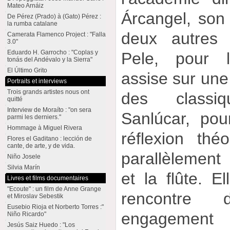
Mateo Arnáiz
Árcangel, son
De Pérez (Prado) à (Gato) Pérez :
la rumba catalane
deux autres 
Camerata Flamenco Project : "Falla
3.0"
Eduardo H. Garrocho : "Coplas y
Pele, pour l
tonás del Andévalo y la Sierra"
El Último Grito
assise sur une
Portraits et interviews
Trois grands artistes nous ont
des classi
quitté
Interview de Moraíto : "on sera
Sanlúcar, pour
parmi les derniers."
Hommage à Miguel Rivera
réflexion thé
Flores el Gaditano : lección de
cante, de arte, y de vida.
parallèlement 
Niño Josele
Silvia Marín
et la flûte. E
Livres et films documentaires
"Ecoute" : un film de Anne Grange
rencontre 
et Miroslav Sebestik
Eusebio Rioja et Norberto Torres :"
engagement 
Niño Ricardo"
Jesús Saiz Huedo : "Los