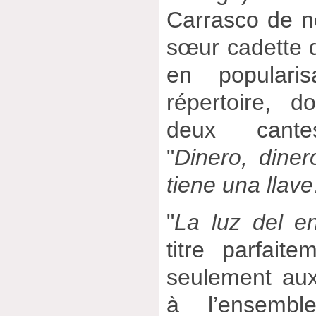
Carrasco de ne
sœur cadette 
en populari
répertoire, d
deux cante
"
Dinero, dine
tiene una llav
"
La luz del e
titre parfait
seulement aux
à l’ensemb