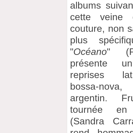
albums suivan
cette veine 
couture, non s
plus spécifi
"
Océano
" (P
présente u
reprises lat
bossa-nova,
argentin. F
tournée en 
(Sandra Carr
rend hommag