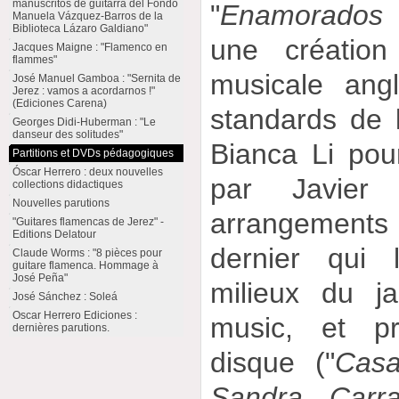
manuscritos de guitarra del Fondo
"
Enamorados
Manuela Vázquez-Barros de la
Biblioteca Lázaro Galdiano"
une créatio
Jacques Maigne : "Flamenco en
flammes"
musicale ang
José Manuel Gamboa : "Sernita de
Jerez : vamos a acordarnos !"
(Ediciones Carena)
standards de l
Georges Didi-Huberman : "Le
danseur des solitudes"
Bianca Li pou
Partitions et DVDs pédagogiques
Óscar Herrero : deux nouvelles
par Javier
collections didactiques
Nouvelles parutions
arrangements
"Guitares flamencas de Jerez" -
Editions Delatour
dernier qui l
Claude Worms : "8 pièces pour
guitare flamenca. Hommage à
José Peña"
milieux du j
José Sánchez : Soleá
Oscar Herrero Ediciones :
music, et pr
dernières parutions.
disque ("
Casa
Sandra Carr