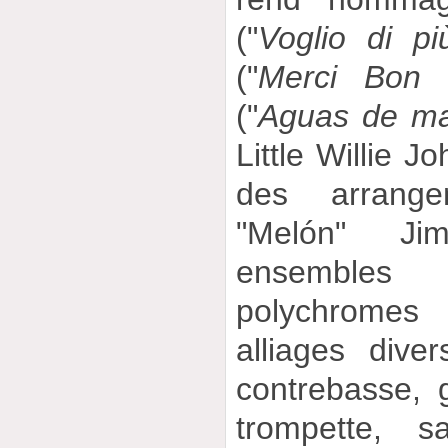
("
Voglio di pi
("
Merci Bon 
("
Aguas de m
Little Willie Jo
des arrang
"Melón" Ji
ensembles
polychromes 
alliages dive
contrebasse, g
trompette, s