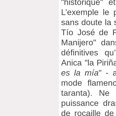
"historique" e
L’exemple le 
sans doute la s
Tío José de P
Manijero" dans
définitives 
Anica "la Piriñ
es la mía
" -
mode flamenc
taranta). Ne
puissance dra
de rocaille de