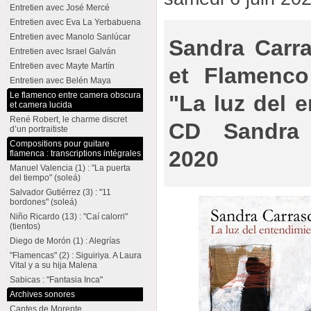
Entretien avec José Mercé
Entretien avec Eva La Yerbabuena
Entretien avec Manolo Sanlúcar
Sandra Carra
Entretien avec Israel Galván
Entretien avec Mayte Martín
et Flamenc
Entretien avec Belén Maya
Le flamenco entre camera obscura
"La luz del 
et camera lucida
René Robert, le charme discret
CD Sandra 
d’un portraitiste
Compositions pour guitare
2020
flamenca : transcriptions intégrales
Manuel Valencia (1) : "La puerta
del tiempo" (soleá)
Salvador Gutiérrez (3) : "11
bordones" (soleá)
Niño Ricardo (13) : "Caí calorri"
(tientos)
Diego de Morón (1) : Alegrías
"Flamencas" (2) : Siguiriya. A Laura
Vital y a su hija Malena
Sabicas : "Fantasia Inca"
Archives sonores
Cantes de Morente