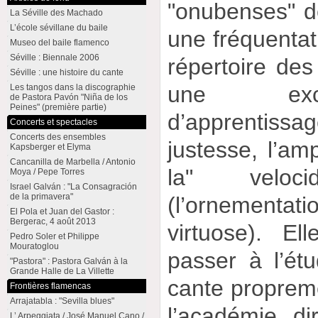
"onubenses" d
La Séville des Machado
L’école sévillane du baile
une fréquentat
Museo del baile flamenco
Séville : Biennale 2006
répertoire de
Séville : une histoire du cante
une exce
Les tangos dans la discographie
de Pastora Pavón "Niña de los
Peines" (première partie)
d’apprentiss
Concerts et spectacles
Concerts des ensembles
justesse, l’amp
Kapsberger et Elyma
Cancanilla de Marbella / Antonio
la" velo
Moya / Pepe Torres
Israel Galván : "La Consagración
de la primavera"
(l’ornementa
El Pola et Juan del Gastor :
Bergerac, 4 août 2013
virtuose). El
Pedro Soler et Philippe
Mouratoglou
passer à l’ét
"Pastora" : Pastora Galván à la
Grande Halle de La Villette
cante proprem
Frontières flamencas
Arrajatabla : "Sevilla blues"
l’académie d
L’ Arpeggiata / José Manuel Cano /