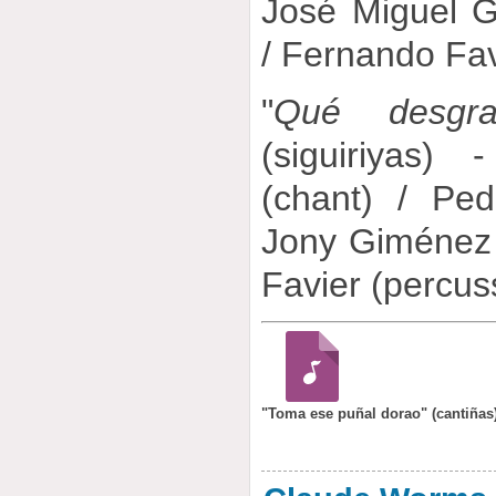
José Miguel G
/ Fernando Fav
"
Qué desgr
(siguiriyas)
(chant) / Ped
Jony Giménez 
Favier (percus
"Toma ese puñal dorao" (cantiñas