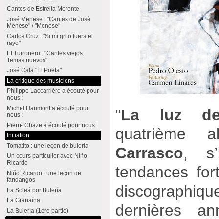
Cantes de Estrella Morente
José Menese : "Cantes de José
Menese" / "Menese"
Carlos Cruz : "Si mi grito fuera el
rayo"
El Turronero : "Cantes viejos.
Temas nuevos"
José Cala "El Poeta"
La critique des musiciens
Philippe Laccarrière a écouté pour
nous :
Michel Haumont a écouté pour
"
La luz del
nous :
Pierre Chaze a écouté pour nous :
quatrième
Initiation
Tomatito : une leçon de bulería
Carrasco
, s’
Un cours particulier avec Niño
Ricardo
tendances for
Niño Ricardo : une leçon de
fandangos
discographiq
La Soleá por Bulería
La Granaína
dernières a
La Bulería (1ère partie)