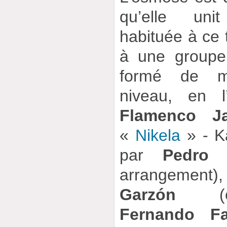
qu’elle un
habituée à ce
à une groupe 
formé de m
niveau, en l
Flamenco J
«
Nikela
» - K
par
Pedro 
arrangemen
Garzón
(con
Fernando Fa