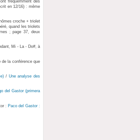
 sont fréquemment des
écrit en 12/16) : même
nômes croche + triolet
ré, quand les triolets
èmes ; page 37, deux
ndant, Mi - La - Do#, à
e de la conférence que
e)
/
Une analyse des
go del Gastor (primera
tor :
Paco del Gastor :