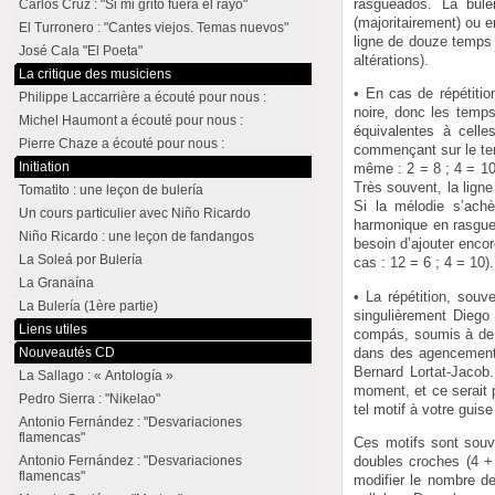
rasgueados. La bule
Carlos Cruz : "Si mi grito fuera el rayo"
(majoritairement) ou 
El Turronero : "Cantes viejos. Temas nuevos"
ligne de douze temps 
José Cala "El Poeta"
altérations).
La critique des musiciens
• En cas de répétiti
Philippe Laccarrière a écouté pour nous :
noire, donc les temps
Michel Haumont a écouté pour nous :
équivalentes à celle
Pierre Chaze a écouté pour nous :
commençant sur le tem
Initiation
même : 2 = 8 ; 4 = 10
Très souvent, la lign
Tomatito : une leçon de bulería
Si la mélodie s’ach
Un cours particulier avec Niño Ricardo
harmonique en rasgue
Niño Ricardo : une leçon de fandangos
besoin d’ajouter enco
La Soleá por Bulería
cas : 12 = 6 ; 4 = 10).
La Granaína
• La répétition, souv
La Bulería (1ère partie)
singulièrement Diego
Liens utiles
compás, soumis à de n
dans des agencements
Nouveautés CD
Bernard Lortat-Jacob
La Sallago : « Antología »
moment, et ce serait 
Pedro Sierra : "Nikelao"
tel motif à votre gui
Antonio Fernández : "Desvariaciones
flamencas"
Ces motifs sont souv
doubles croches (4 +
Antonio Fernández : "Desvariaciones
flamencas"
modifier le nombre de