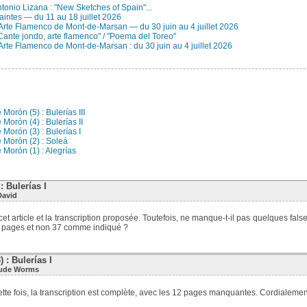
Antonio Lizana : "New Sketches of Spain"...
aintes — du 11 au 18 juillet 2026
 Arte Flamenco de Mont-de-Marsan — du 30 juin au 4 juillet 2026
Cante jondo, arte flamenco" / "Poema del Toreo"
Arte Flamenco de Mont-de-Marsan : du 30 juin au 4 juillet 2026
n
Morón (5) : Bulerías III
Morón (4) : Bulerías II
 Morón (3) : Bulerías I
 Morón (2) : Soleá
 Morón (1) : Alegrías
: Bulerías I
David
t article et la transcription proposée. Toutefois, ne manque-t-il pas quelques falset
5 pages et non 37 comme indiqué ?
 : Bulerías I
ude Worms
ette fois, la transcription est complète, avec les 12 pages manquantes. Cordialem