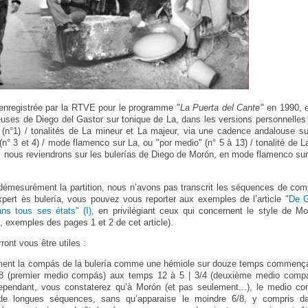
 enregistrée par la RTVE pour le programme "
La Puerta del Cante
" en 1990, 
euses de Diego del Gastor sur tonique de La, dans les versions personnelle
 (n°1) / tonalités de La mineur et La majeur, via une cadence andalouse su
(n° 3 et 4) / mode flamenco sur La, ou "por medio" (n° 5 à 13) / tonalité de 
e, nous reviendrons sur les bulerías de Diego de Morón, en mode flamenco sur 
 démesurément la partition, nous n’avons pas transcrit les séquences de co
xpert ès bulería, vous pouvez vous reporter aux exemples de l’article
"De G
ans tous ses états" (I)
, en privilégiant ceux qui concernent le style de 
 exemples des pages 1 et 2 de cet article).
ont vous être utiles :
lement la compás de la bulería comme une hémiole sur douze temps commença
 6/8 (premier medio compás) aux temps 12 à 5 | 3/4 (deuxième medio comp
ependant, vous constaterez qu’à Morón (et pas seulement...), le medio com
de longues séquences, sans qu’apparaise le moindre 6/8, y compris 