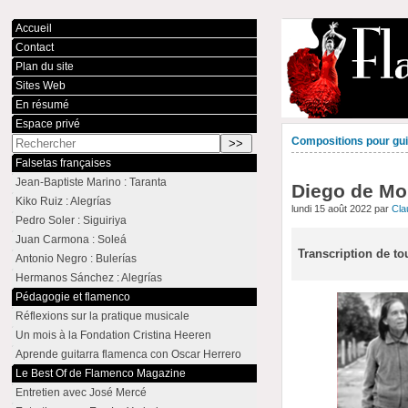
Accueil
Contact
Plan du site
Sites Web
En résumé
Espace privé
Compositions pour guit
Falsetas françaises
Jean-Baptiste Marino : Taranta
Diego de Mor
Kiko Ruiz : Alegrías
lundi 15 août 2022 par
Cl
Pedro Soler : Siguiriya
Juan Carmona : Soleá
Transcription de to
Antonio Negro : Bulerías
Hermanos Sánchez : Alegrías
Pédagogie et flamenco
Réflexions sur la pratique musicale
Un mois à la Fondation Cristina Heeren
Aprende guitarra flamenca con Oscar Herrero
Le Best Of de Flamenco Magazine
Entretien avec José Mercé