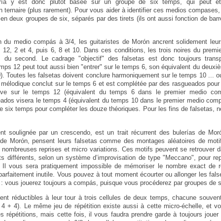
ría y est donc plutôt basée sur un groupe de six temps, qui peut êt
en ternaire (plus rarement). Pour vous aider à identifier ces medios compases
en deux groupes de six, séparés par des tirets (ils ont aussi fonction de bar
on du medio compás à 3/4, les guitaristes de Morón ancrent solidement leur
 12, 2 et 4, puis 6, 8 et 10. Dans ces conditions, les trois noires du pre
s du second. Le cadrage "objectif" des falsetas est donc toujours trans
ps 12 peut tout aussi bien "entrer" sur le temps 6, son équivalent du deu
). Toutes les falsetas doivent conclure harmoniquement sur le temps 10 ... o
e mélodique conclut sur le temps 6 et est complétée par des rasgueados pour 
ève sur le temps 12 (équivalent du temps 6 dans le premier medio com
ados visera le temps 4 (équivalent du temps 10 dans le premier medio comp
re six temps pour compléter les douze théoriques. Pour les fins de falsetas, 
ent soulignée par un crescendo, est un trait récurrent des bulerías de Moró
 de Morón, pensent leurs falsetas comme des montages aléatoires de mot
ombreuses reprises et micro variations. Ces motifs peuvent se retrouver d
 différents, selon un système d’improvisation de type "Meccano", pour re
. Il vous sera pratiquement impossible de mémoriser le nombre exact de rép
parfaitement inutile. Vous pouvez à tout moment écourter ou allonger les false
se : vous jouerez toujours a compás, puisque vous procéderez par groupes de 
ent réductibles à leur tour à trois cellules de deux temps, chacune souve
 4 + 4). Le même jeu de répétition existe aussi à cette micro-échelle, et 
s répétitions, mais cette fois, il vous faudra prendre garde à toujours jouer 