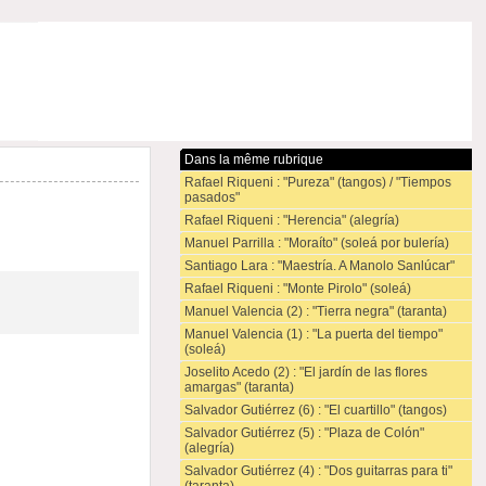
Dans la même rubrique
Rafael Riqueni : "Pureza" (tangos) / "Tiempos
pasados"
Rafael Riqueni : "Herencia" (alegría)
Manuel Parrilla : "Moraíto" (soleá por bulería)
Santiago Lara : "Maestría. A Manolo Sanlúcar"
Rafael Riqueni : "Monte Pirolo" (soleá)
Manuel Valencia (2) : "Tierra negra" (taranta)
Manuel Valencia (1) : "La puerta del tiempo"
(soleá)
Joselito Acedo (2) : "El jardín de las flores
amargas" (taranta)
Salvador Gutiérrez (6) : "El cuartillo" (tangos)
Salvador Gutiérrez (5) : "Plaza de Colón"
(alegría)
Salvador Gutiérrez (4) : "Dos guitarras para ti"