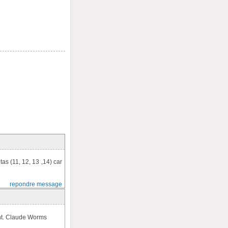
as (11, 12, 13 ,14) car
repondre message
ent. Claude Worms