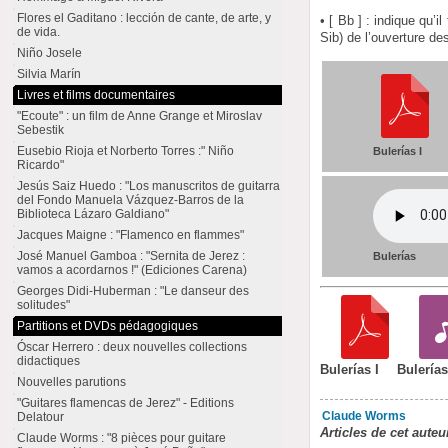
Flores el Gaditano : lección de cante, de arte, y
• [ Bb ] : indique qu’
de vida.
Sib) de l’ouverture de
Niño Josele
Silvia Marín
Livres et films documentaires
"Ecoute" : un film de Anne Grange et Miroslav
Sebestik
Eusebio Rioja et Norberto Torres :" Niño
Bulerías I
Ricardo"
Jesús Saiz Huedo : "Los manuscritos de guitarra
del Fondo Manuela Vázquez-Barros de la
Biblioteca Lázaro Galdiano"
Jacques Maigne : "Flamenco en flammes"
José Manuel Gamboa : "Sernita de Jerez :
Bulerías
vamos a acordarnos !" (Ediciones Carena)
Georges Didi-Huberman : "Le danseur des
solitudes"
Partitions et DVDs pédagogiques
Óscar Herrero : deux nouvelles collections
didactiques
Bulerías I
Bulería
Nouvelles parutions
"Guitares flamencas de Jerez" - Editions
Claude Worms
Delatour
Articles de cet auteu
Claude Worms : "8 pièces pour guitare