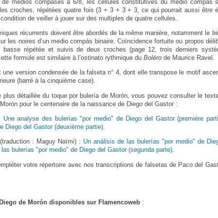
s de medios compases à 6/8, les cellules constitutives du medio compás
les croches, répétées quatre fois (3 + 3 + 3 + 3, ce qui pourrait aussi être 
 condition de veiller à jouer sur des multiples de quatre cellules.
miques récurrents doivent être abordés de la même manière, notamment le bi
ur les noires d’un medio compás binaire. Coïncidence fortuite ou propos délibé
e basse répétée et suivis de deux croches (page 12, trois derniers syst
tte formule est similaire à l’ostinato rythmique du
Boléro
de Maurice Ravel.
t une version condensée de la falseta n° 4, dont elle transpose le motif asce
ieure (barré à la cinquième case).
 plus détaillée du toque por bulería de Morón, vous pouvez consulter le text
orón pour le centenaire de la naissance de Diego del Gastor :
 :
Une analyse des bulerías "por medio" de Diego del Gastor (première parti
de Diego del Gastor (deuxième partie)
.
(traduction : Maguy Naïmi) :
Un análisis de las bulerías "por medio" de Die
 las bulerías "por medio" de Diego del Gastor (segunda parte)
.
pléter votre répertoire avec nos transcriptions de falsetas de Paco del Gas
e Diego de Morón disponibles sur Flamencoweb
: