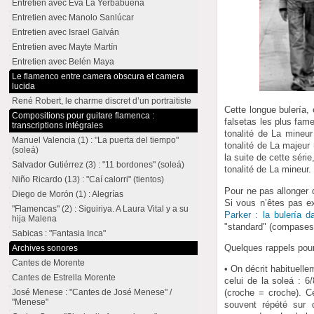
Entretien avec Eva La Yerbabuena
Entretien avec Manolo Sanlúcar
Entretien avec Israel Galván
Entretien avec Mayte Martín
Entretien avec Belén Maya
Le flamenco entre camera obscura et camera
lucida
René Robert, le charme discret d’un portraitiste
Cette longue bulería,
Compositions pour guitare flamenca :
falsetas les plus fam
transcriptions intégrales
tonalité de La mineur
Manuel Valencia (1) : "La puerta del tiempo"
tonalité de La majeur 
(soleá)
la suite de cette séri
Salvador Gutiérrez (3) : "11 bordones" (soleá)
tonalité de La mineur.
Niño Ricardo (13) : "Caí calorri" (tientos)
Pour ne pas allonger
Diego de Morón (1) : Alegrías
Si vous n’êtes pas e
"Flamencas" (2) : Siguiriya. A Laura Vital y a su
Parker : la bulería d
hija Malena
"standard" (compases,
Sabicas : "Fantasia Inca"
Quelques rappels pourr
Archives sonores
Cantes de Morente
• On décrit habituel
Cantes de Estrella Morente
celui de la soleá :
José Menese : "Cantes de José Menese" /
(croche = croche). C
"Menese"
souvent répété sur 