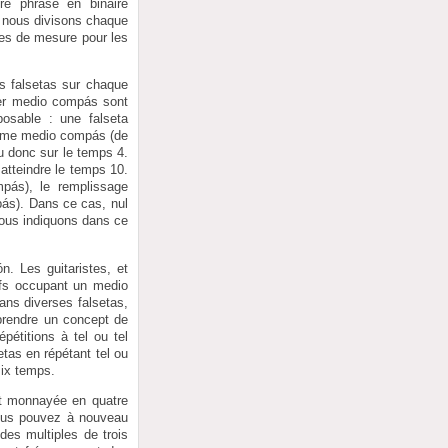
re phrasé en binaire
, nous divisons chaque
res de mesure pour les
s falsetas sur chaque
mier medio compás sont
posable : une falseta
xième medio compás (de
u donc sur le temps 4.
atteindre le temps 10.
pás), le remplissage
ás). Dans ce cas, nul
nous indiquons dans ce
n. Les guitaristes, et
ifs occupant un medio
ans diverses falsetas,
prendre un concept de
étitions à tel ou tel
tas en répétant tel ou
six temps.
nt monnayée en quatre
vous pouvez à nouveau
des multiples de trois