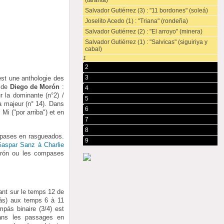
(taranta)
Salvador Gutiérrez (3) : "11 bordones" (soleá)
Joselito Acedo (1) : "Triana" (rondeña)
Salvador Gutiérrez (2) : "El arroyo" (minera)
Salvador Gutiérrez (1) : "Salvicas" (siguiriya y
cabal)
1
2
3
est une anthologie des
s de
Diego de Morón
:
4
r la dominante (n°2) /
5
La majeur (n° 14). Dans
6
Mi ("por arriba") et en
7
8
mpases en rasgueados.
9
aspar Sanz à Charlie
Morón ou les compases
nt sur le temps 12 de
ás) aux temps 6 à 11
pás binaire (3/4) est
dans les passages en