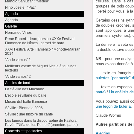
cellules. Dans le ca
Manolo Sanlúcar : "Medea"
groupes de trois doub
Niño Josele : "Paz"
liberté pour vous, à la
Agenda
Agenda
Certains dessins ryth
de doubles croches, s
Galerie
sont appliqués à un
Hernando Viñes
premiers systèmes), ce
René Robert : deux jours au XXXe Festival
Flamenco de Nîmes - carnet de bord
La dernière falseta es
XXVI Festival Arte Flamenco / Mont-de-Marsan,
la double octave supér
2014
NB
: pour une analyse
"Ande vamos" 1
nous avons donnée à M
Meilleurs voeux de Miguel Alcala à tous nos
lecteurs
— texte en français
"Ande vamos" 2
bulerías "por medio" 
Articles de fond
— texte en espagnol 
La Séville des Machado
parte)
/
Un análisis de
L’école sévillane du baile
Vous pouvez aussi com
Museo del baile flamenco
une leçon de bulería
.
Séville : Biennale 2006
Séville : une histoire du cante
Claude Worms
Les tangos dans la discographie de Pastora
Autres partitions d
Pavón "Niña de los Peines" (première partie)
Concerts et spectacles
Alegrías