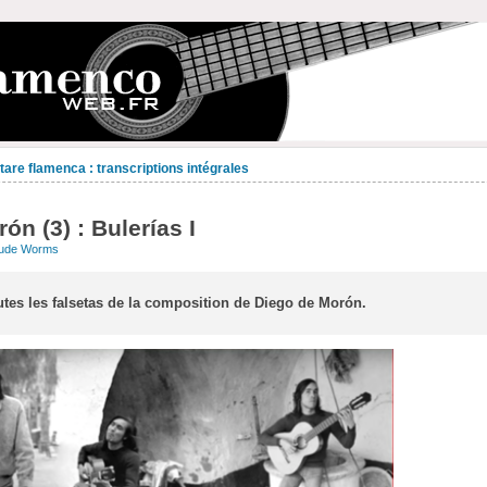
are flamenca : transcriptions intégrales
ón (3) : Bulerías I
aude Worms
utes les falsetas de la composition de Diego de Morón.