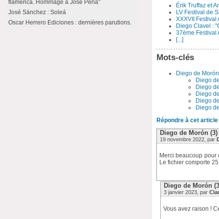
flamenca. Hommage à José Peña"
Érik Truffaz et 
LV Festival de S
José Sánchez : Soleá
XXXVII Festival
Oscar Herrero Ediciones : dernières parutions.
Diego Clavel : "
37ème Festival 
[...]
Mots-clés
Diego de Moró
Diego de 
Diego de 
Diego de
Diego de
Diego de
Répondre à cet article
Diego de Morón (3) 
19 novembre 2022, par
Merci beaucoup pour ce
Le fichier comporte 2
Diego de Morón (3)
3 janvier 2023, par
Cla
Vous avez raison ! C