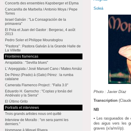
Concerts des ensembles Kapsberger et Elyma
Soleá
Cancanilla de Marbella / Antonio Moya / Pepe
Torres
Israel Galván : "La Consagración de la
primavera"
El Pola et Juan del Gastor : Bergerac, 4 août
2013
Pedro Soler et Philippe Mouratoglou
"Pastora" : Pastora Galván à la Grande Halle de
La Villette
Frontières flamencas
Arrajatabla : "Sevilla blues"
L’ Arpeggiata / José Manuel Cano / Mateo Arnáiz
De Pérez (Prado) à (Gato) Pérez : la rumba
catalane
Camerata Flamenco Project : "Falla 3.0"
Eduardo H. Garrocho : "Coplas y tonás del
Photo : Javier Díaz
Andévalo y la Sierra"
Transcription
(Claud
El Último Grito
Portraits et interviews
NB
Trois grands artistes nous ont quitté
• Les rasgueados de c
Interview de Moraíto : "on sera parmi les
des aigus vers les g
derniers."
graves (x/a/m/i/p).
Hommage à Miguel Rivera