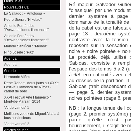
Liens utiles
Ré majeur. Salvador Gutiér
Nouveautés CD
"classique" par une modula
La Sallago : « Antología »
dernier système à page 
Pedro Sierra : "Nikelao"
dominante de la tonalité de
Antonio Fernández :
de la cabal est une falseta
"Desvariaciones flamencas"
page 13 , deuxième système
Antonio Fernández :
contraste avec la tension 
"Desvariaciones flamencas"
reposent sur la sensation
Manolo Sanlúcar : "Medea"
noire + noire pointée + noi
Niño Josele : "Paz"
Le procédé, déjà utilisé
Agenda
Sabicas, consiste à rempl
Agenda
l’espace des temps 5 à 2 (u
Galerie
à 6/8, en continuité avec c
Hernando Viñes
au-dessus de la partition. Il 
René Robert : deux jours au XXXe
Sabicas (trait descendant de
Festival Flamenco de Nîmes -
carnet de bord
— page 5, dernier systèm
XXVI Festival Arte Flamenco /
noires pointées (page 6, pr
Mont-de-Marsan, 2014
NB
: la longue tenue de l’
"Ande vamos" 1
(page 2, premier système) p
Meilleurs voeux de Miguel Alcala à
tous nos lecteurs
parce qu’elle n’est 
"Ande vamos" 2
heureusement, il s’agit de 
Articles de fond