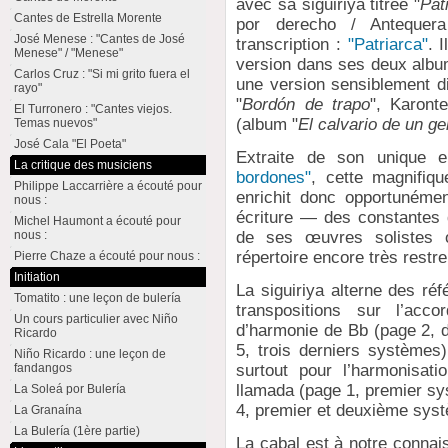
avec sa siguiriya titrée "
Pat
Cantes de Estrella Morente
por derecho / Antequer
José Menese : "Cantes de José
transcription :
"Patriarca"
. 
Menese" / "Menese"
version dans ses deux album
Carlos Cruz : "Si mi grito fuera el
une version sensiblement di
rayo"
"
Bordón de trapo
", Karont
El Turronero : "Cantes viejos.
(album "
El calvario de un ge
Temas nuevos"
José Cala "El Poeta"
Extraite de son unique e
La critique des musiciens
bordones"
, cette magnifiq
Philippe Laccarrière a écouté pour
enrichit donc opportunémen
nous :
écriture — des constantes d
Michel Haumont a écouté pour
de ses œuvres solistes
nous :
répertoire encore très restre
Pierre Chaze a écouté pour nous :
Initiation
La siguiriya alterne des réf
Tomatito : une leçon de bulería
transpositions sur l’ac
Un cours particulier avec Niño
d’harmonie de Bb (page 2, 
Ricardo
5, trois derniers systèmes)
Niño Ricardo : une leçon de
fandangos
surtout pour l’harmonisati
llamada (page 1, premier sy
La Soleá por Bulería
4, premier et deuxième syst
La Granaína
La Bulería (1ère partie)
La cabal est à notre connai