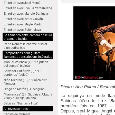
Entretien avec José Mercé
Entretien avec Eva La Yerbabuena
Entretien avec Manolo Sanlúcar
Entretien avec Israel Galván
Entretien avec Mayte Martín
Entretien avec Belén Maya
Le flamenco entre camera obscura
et camera lucida
René Robert, le charme discret
d’un portraitiste
Compositions pour guitare
flamenca : transcriptions intégrales
Manuel Valencia (1) : "La puerta
del tiempo" (soleá)
Salvador Gutiérrez (3) : "11
bordones" (soleá)
Niño Ricardo (13) : "Caí calorri"
(tientos)
Photo : Ana Palma / Festiva
Diego de Morón (1) : Alegrías
"Flamencas" (2) : Siguiriya. A Laura
La siguiriya en mode fla
Vital y a su hija Malena
Sabicas (d’où le titre "
Sa
Sabicas : "Fantasia Inca"
première fois en 1967 
Archives sonores
Depuis, seul Miguel Ángel C
Cantes de Morente