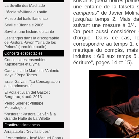
suivants (deux noires pointé
La Séville des Machado
une entame de la falseta 
campanas
" de Javier Molin
L’école sévillane du baile
jusqu’au temps 2. Mais da
Museo del baile flamenco
suivant une mesure à 3/4. 
Séville : Biennale 2006
On peut aussi considérer 
Séville : une histoire du cante
d’orgue. Dans ce cas, le
Les tangos dans la discographie
de Pastora Pavón "Niña de los
correspondre au temps 1, ce
Peines" (première partie)
métrique du compás, mais 
Concerts et spectacles
induites : 6/8 aux temps 5 
Concerts des ensembles
écriture", pages 14 et 15).
Kapsberger et Elyma
Cancanilla de Marbella / Antonio
Moya / Pepe Torres
Israel Galván : "La Consagración
de la primavera"
El Pola et Juan del Gastor :
Bergerac, 4 août 2013
Pedro Soler et Philippe
Mouratoglou
"Pastora" : Pastora Galván à la
Grande Halle de La Villette
Frontières flamencas
Arrajatabla : "Sevilla blues"
L’ Arpeggiata / José Manuel Cano /