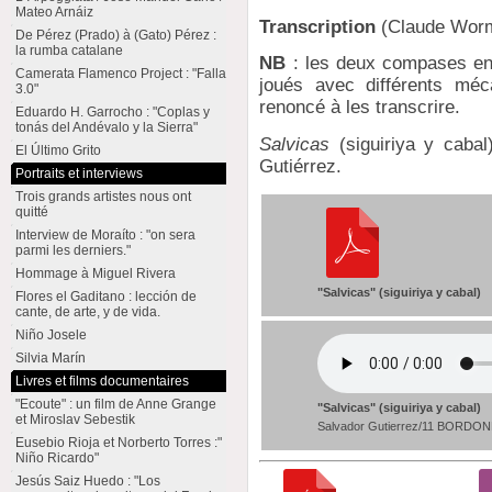
Mateo Arnáiz
Transcription
(Claude Wor
De Pérez (Prado) à (Gato) Pérez :
la rumba catalane
NB
: les deux compases en
Camerata Flamenco Project : "Falla
joués avec différents mé
3.0"
renoncé à les transcrire.
Eduardo H. Garrocho : "Coplas y
tonás del Andévalo y la Sierra"
Salvicas
(siguiriya y cabal
El Último Grito
Gutiérrez.
Portraits et interviews
Trois grands artistes nous ont
quitté
Interview de Moraíto : "on sera
parmi les derniers."
Hommage à Miguel Rivera
"Salvicas" (siguiriya y cabal)
Flores el Gaditano : lección de
cante, de arte, y de vida.
Niño Josele
Silvia Marín
Livres et films documentaires
"Ecoute" : un film de Anne Grange
"Salvicas" (siguiriya y cabal)
et Miroslav Sebestik
Salvador Gutierrez/11 BORDON
Eusebio Rioja et Norberto Torres :"
Niño Ricardo"
Jesús Saiz Huedo : "Los