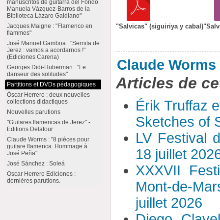
manuscritos de guitarra del Fondo
Manuela Vázquez-Barros de la
Biblioteca Lázaro Galdiano"
Jacques Maigne : "Flamenco en
"Salvicas" (siguiriya y cabal)
"Salv
flammes"
José Manuel Gamboa : "Sernita de
Jerez : vamos a acordarnos !"
(Ediciones Carena)
Claude Worms
Georges Didi-Huberman : "Le
danseur des solitudes"
Articles de ce
Partitions et DVDs pédagogiques
Óscar Herrero : deux nouvelles
Érik Truffaz 
collections didactiques
Nouvelles parutions
Sketches of S
"Guitares flamencas de Jerez" -
Editions Delatour
LV Festival 
Claude Worms : "8 pièces pour
guitare flamenca. Hommage à
18 juillet 202
José Peña"
José Sánchez : Soleá
XXXVII Fest
Oscar Herrero Ediciones :
dernières parutions.
Mont-de-Mar
juillet 2026
Diego Clavel