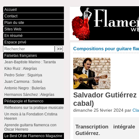
Accueil
Contact
Plan du site
Sites Web
En résumé
Espace privé
Compositions pour guitare fla
Falsetas françaises
Jean-Baptiste Marino : Taranta
Kiko Ruiz : Alegrías
Pedro Soler : Siguiriya
Juan Carmona : Soleá
Antonio Negro : Bulerías
Salvador Gutiérrez (
Hermanos Sánchez : Alegrías
Pédagogie et flamenco
cabal)
Réflexions sur la pratique musicale
dimanche 25 février 2024 par
Cl
Un mois à la Fondation Cristina
Heeren
Aprende guitarra flamenca con
Transcription intégra
Oscar Herrero
Gutiérrez.
Le Best Of de Flamenco Magazine