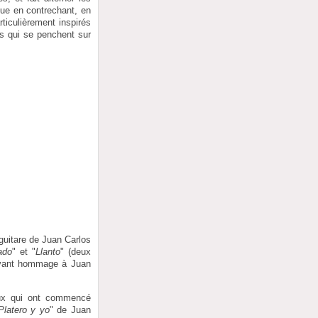
joue en contrechant, en
ticulièrement inspirés
 qui se penchent sur
 guitare de Juan Carlos
ado
" et "
Llanto
" (deux
ouvant hommage à Juan
eux qui ont commencé
Platero y yo
" de Juan