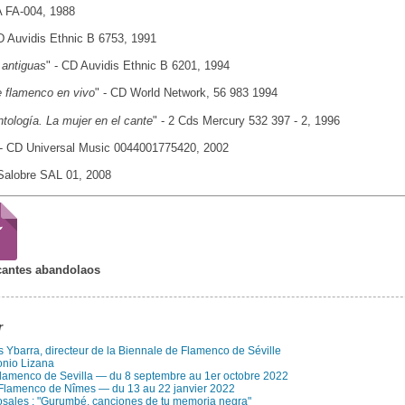
 FA-004, 1988
D Auvidis Ethnic B 6753, 1991
 antiguas
" - CD Auvidis Ethnic B 6201, 1994
e flamenco en vivo
" - CD World Network, 56 983 1994
tología. La mujer en el cante
" - 2 Cds Mercury 532 397 - 2, 1996
 - CD Universal Music 0044001775420, 2002
 Salobre SAL 01, 2008
cantes abandolaos
r
s Ybarra, directeur de la Biennale de Flamenco de Séville
onio Lizana
Flamenco de Sevilla — du 8 septembre au 1er octobre 2022
 Flamenco de Nîmes — du 13 au 22 janvier 2022
sales : "Gurumbé, canciones de tu memoria negra"