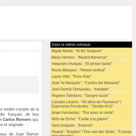
Dans la même rubrique
Mayte Martín : "In Illo Tempore"
Mario Herrero : "Madrid flamenco"
Alejandro Hurtado : "El primer llanto"
Rocío Márquez : "Himno vertical"
Laura Vital : "Pura Vida"
José "el Marqués" : "Cantes del Marqués"
José Fermín Fernández : "Inefable"
Ángeles Toledano : "Sangre sucia"
Carmen Linares : "40 años de Flamenco" /
Esperanza Fernández : "Sevilla 40.0"
ble rendre compte de la
Israel Fernández : "Por amor al cante"
ic français, de leur
Niño de Elche : "Cante a lo gitano"
n Carlos Romero
qui,
e et originale.
Sara Holgado : "Invierno"
Alxaraf : "Exodus" / Tino van der Sman : "Curioso
mineux de Juan Ramón