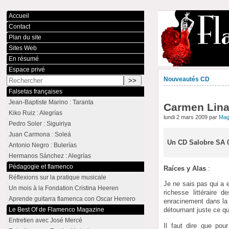
Accueil
Contact
Plan du site
Sites Web
En résumé
Espace privé
Nouveautés CD
Falsetas françaises
Jean-Baptiste Marino : Taranta
Carmen Linar
Kiko Ruiz : Alegrías
lundi 2 mars 2009 par
Mag
Pedro Soler : Siguiriya
Juan Carmona : Soleá
Un CD Salobre SA 0
Antonio Negro : Bulerías
Hermanos Sánchez : Alegrías
Pédagogie et flamenco
Raíces y Alas
:
Réflexions sur la pratique musicale
Je ne sais pas qui a e
Un mois à la Fondation Cristina Heeren
richesse littéraire
Aprende guitarra flamenca con Oscar Herrero
enracinement dans la 
Le Best Of de Flamenco Magazine
détournant juste ce qu
Entretien avec José Mercé
Il faut dire que po