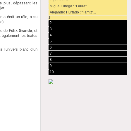
impertinente"
de plus, dépassant les
Miguel Ortega : "Laura"
jet.
Alejandro Hurtado : "Tamiz"...
 a écrit un rôle, a su
1
te).
2
3
ère de
Félix Grande
, et
4
t également les textes
5
6
 l’univers blanc d’un
7
8
9
10