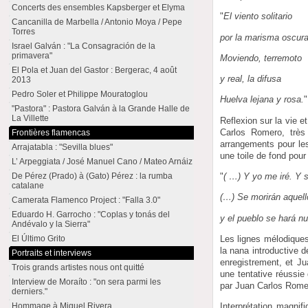
Concerts des ensembles Kapsberger et Elyma
"
El viento solitario
Cancanilla de Marbella / Antonio Moya / Pepe
Torres
por la marisma oscura
Israel Galván : "La Consagración de la
primavera"
Moviendo, terremoto
El Pola et Juan del Gastor : Bergerac, 4 août
y real, la difusa
2013
Pedro Soler et Philippe Mouratoglou
Huelva lejana y rosa.
"
"Pastora" : Pastora Galván à la Grande Halle de
La Villette
Reflexion sur la vie e
Carlos Romero, trè
Frontières flamencas
arrangements pour les
Arrajatabla : "Sevilla blues"
une toile de fond pou
L’ Arpeggiata / José Manuel Cano / Mateo Arnáiz
De Pérez (Prado) à (Gato) Pérez : la rumba
"
( …) Y yo me iré. Y 
catalane
(…) Se morirán aquel
Camerata Flamenco Project : "Falla 3.0"
Eduardo H. Garrocho : "Coplas y tonás del
y el pueblo se hará n
Andévalo y la Sierra"
Les lignes mélodiques 
El Último Grito
la nana introductive d
Portraits et interviews
enregistrement, et J
Trois grands artistes nous ont quitté
une tentative réussie
Interview de Moraíto : "on sera parmi les
par Juan Carlos Rome
derniers."
Hommage à Miguel Rivera
Interprétation magni