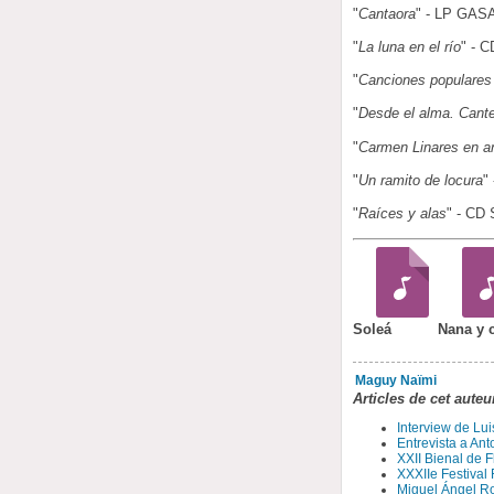
"
Cantaora
" - LP GASA
"
La luna en el río
" - C
"
Canciones populares
"
Desde el alma. Cant
"
Carmen Linares en an
"
Un ramito de locura
"
"
Raíces y alas
" - CD
Soleá
Nana y 
Maguy Naïmi
Articles de cet auteu
Interview de Lui
Entrevista a Ant
XXII Bienal de 
XXXIIe Festival
Miguel Ángel Ro