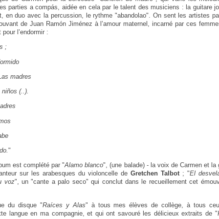
 les parties a compás, aidée en cela par le talent des musiciens : la guitare 
it, en duo avec la percussion, le rythme "abandolao". On sent les artistes par
uvant de Juan Ramón Jiménez à l’amour maternel, incarné par ces femmes
 pour l’endormir :
s ;
dormido
 Las madres
niños (..).
madres
tmos
abe
do.
"
bum est complété par "
Alamo blanco
", (une balade) - la voix de Carmen et la
anteur sur les arabesques du violoncelle de
Gretchen Talbot
; "
El desvel
u voz
", un "cante a palo seco" qui conclut dans le recueillement cet ém
que du disque "
Raíces y Alas
" à tous mes élèves de collège, à tous c
tte langue en ma compagnie, et qui ont savouré les délicieux extraits de "