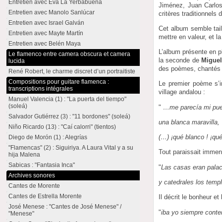
Entretien avec Eva La Yerbabuena
Jiménez, Juan Carlos
Entretien avec Manolo Sanlúcar
critères traditionnels
Entretien avec Israel Galván
Cet album semble tail
Entretien avec Mayte Martín
mettre en valeur, et la
Entretien avec Belén Maya
L’album présente en p
Le flamenco entre camera obscura et camera
la seconde de
Migue
lucida
des poèmes, chantés d
René Robert, le charme discret d’un portraitiste
Compositions pour guitare flamenca :
Le premier poème s’in
transcriptions intégrales
village andalou :
Manuel Valencia (1) : "La puerta del tiempo"
(soleá)
"
…me parecía mi pue
Salvador Gutiérrez (3) : "11 bordones" (soleá)
una blanca maravilla,
Niño Ricardo (13) : "Caí calorri" (tientos)
(…) ¡qué blanco ! ¡qué
Diego de Morón (1) : Alegrías
"Flamencas" (2) : Siguiriya. A Laura Vital y a su
Tout paraissait immense
hija Malena
Sabicas : "Fantasia Inca"
"
Las casas eran palac
Archives sonores
y catedrales los temp
Cantes de Morente
Cantes de Estrella Morente
Il décrit le bonheur et
José Menese : "Cantes de José Menese" /
"
iba yo siempre conte
"Menese"