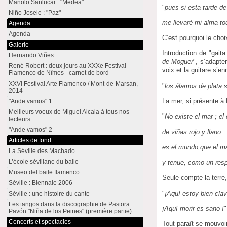
Manolo Sanlúcar : "Medea"
"
pues si esta tarde de
Niño Josele : "Paz"
me llevaré mi alma to
Agenda
Agenda
C’est pourquoi le cho
Galerie
Introduction de "gaita 
Hernando Viñes
de Moguer
", s’adapte
René Robert : deux jours au XXXe Festival
voix et la guitare s’e
Flamenco de Nîmes - carnet de bord
XXVI Festival Arte Flamenco / Mont-de-Marsan,
"
los álamos de plata 
2014
La mer, si présente à 
"Ande vamos" 1
Meilleurs voeux de Miguel Alcala à tous nos
"
No existe el mar ; e
lecteurs
"Ande vamos" 2
de viñas rojo y llano
Articles de fond
es el mundo,que el ma
La Séville des Machado
L’école sévillane du baile
y tenue, como un res
Museo del baile flamenco
Seule compte la terre
Séville : Biennale 2006
"
¡Aquí estoy bien clav
Séville : une histoire du cante
Les tangos dans la discographie de Pastora
¡Aquí morir es sano !
"
Pavón "Niña de los Peines" (première partie)
Concerts et spectacles
Tout paraît se mouvoi