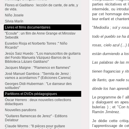
parties récitatives et
Flores el Gaditano : lección de cante, de arte, y
intermède, ou introdu
de vida.
par cet hommage émo
Niño Josele
leur enfant et chantent
Silvia Marín
Livres et films documentaires
"
Mediodía ; sol y rosa
"Ecoute" : un film de Anne Grange et Miroslav
todo el pueblo se ha 
Sebestik
Eusebio Rioja et Norberto Torres :" Niño
rosas, cielo azul (…)
Ricardo"
Jesús Saiz Huedo : "Los manuscritos de guitarra
están durmiendo a los 
del Fondo Manuela Vázquez-Barros de la
Biblioteca Lázaro Galdiano"
Las palabras de las 
Jacques Maigne : "Flamenco en flammes"
tienen fragancias y ri
José Manuel Gamboa : "Sernita de Jerez :
vamos a acordarnos !" (Ediciones Carena)
de llanto, que nadie s
Georges Didi-Huberman : "Le danseur des
solitudes"
dónde los han aprendi
Partitions et DVDs pédagogiques
Le programme de l’ al
Óscar Herrero : deux nouvelles collections
y dialoguent en apes
didactiques
bulerías ) ; et "
Con t
Nouvelles parutions
Ramón Jiménez.
"Guitares flamencas de Jerez" - Editions
Delatour
Je dédie cette criti
l’apprentissage de ce
Claude Worms : "8 pièces pour guitare