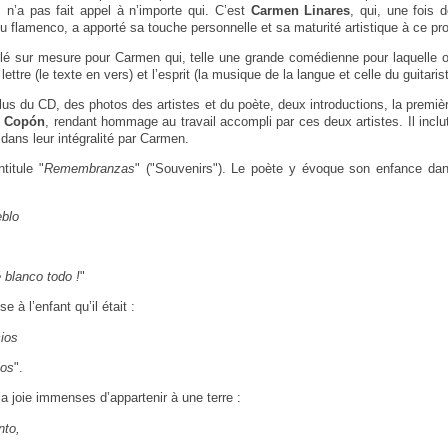
 n’a pas fait appel à n’importe qui. C’est
Carmen Linares
, qui, une fois 
 du flamenco, a apporté sa touche personnelle et sa maturité artistique à ce pro
lé sur mesure pour Carmen qui, telle une grande comédienne pour laquelle on
 lettre (le texte en vers) et l’esprit (la musique de la langue et celle du guitaris
lus du CD, des photos des artistes et du poète, deux introductions, la premi
l Copón
, rendant hommage au travail accompli par ces deux artistes. Il inclu
ans leur intégralité par Carmen.
titule "
Remembranzas
" ("Souvenirs"). Le poète y évoque son enfance dans
blo
 blanco todo !
"
 à l’enfant qu’il était :
ios
los
".
 la joie immenses d’appartenir à une terre :
nto,