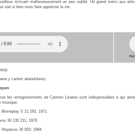
illeux écrivain malheureusement un peu oublié. Un grand merci aux artist
i sait si bien nous faire apprécier la vie.
Nan
oleá)
(nana y cantes abandolaos)
iques
 tous les enregistrements de Carmen Linares sont indispensables à qui aim
e musique.
P Movieplay S 21 292, 1971
avox 30 130 211, 1978
P Hispavox 30 003, 1984