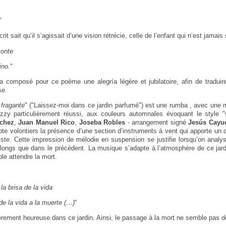
"
rit sait qu’il s’agissait d’une vision rétrécie, celle de l’enfant qui n’est jamais 
zonte
ino.
"
 composé pour ce poème une alegría légère et jubilatoire, afin de tradui
se.
 fragante
" ("Laissez-moi dans ce jardin parfumé") est une rumba , avec une
zzy particulièrement réussi, aux couleurs automnales évoquant le style 
chez
,
Juan Manuel Rico
,
Joseba Robles
- arrangement signé
Jesús Cayu
te volontiers la présence d’une section d’instruments à vent qui apporte un c
iste. Cette impression de mélodie en suspension se justifie lorsqu’on analy
s longs que dans le précédent. La musique s’adapte à l’atmosphère de ce jar
le attendre la mort.
 la brisa de la vida
de la vida a la muerte (…)
"
ièrement heureuse dans ce jardin. Ainsi, le passage à la mort ne semble pas d