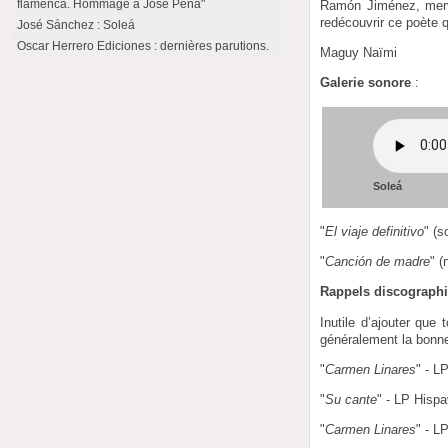
flamenca. Hommage à José Peña"
Ramón Jiménez, merve
redécouvrir ce poète qu
José Sánchez : Soleá
Oscar Herrero Ediciones : dernières parutions.
Maguy Naïmi
Galerie sonore
:
Soleá
"
El viaje definitivo
" (s
"
Canción de madre
" 
Rappels discograph
Inutile d’ajouter que
généralement la bonn
"
Carmen Linares
" - L
"
Su cante
" - LP Hisp
"
Carmen Linares
" - L