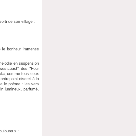
sorti de son village :
re le bonheur immense
 mélodie en suspension
"westcoast" des "Four
ela
, comme tous ceux
ontrepoint discret à la
se le poème : les vers
din lumineux, parfumé,
ouloureux :