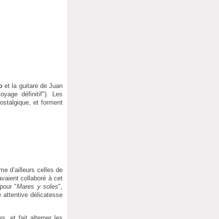
o
et la guitare de Juan
oyage définitif"). Les
ostalgique, et forment
e d’ailleurs celles de
avaient collaboré à cet
pour "
Mares y soles
",
 attentive délicatesse
s, et fait alterner les