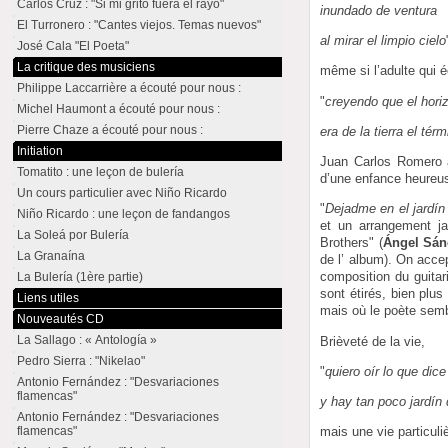
Carlos Cruz : "Si mi grito fuera el rayo"
inundado de ventura
El Turronero : "Cantes viejos. Temas nuevos"
al mirar el limpio cielo
José Cala "El Poeta"
La critique des musiciens
même si l’adulte qui éc
Philippe Laccarrière a écouté pour nous :
"
creyendo que el hori
Michel Haumont a écouté pour nous :
Pierre Chaze a écouté pour nous :
era de la tierra el térm
Initiation
Juan Carlos Romero a
Tomatito : une leçon de bulería
d’une enfance heureu
Un cours particulier avec Niño Ricardo
"
Dejadme en el jardín
Niño Ricardo : une leçon de fandangos
et un arrangement ja
La Soleá por Bulería
Brothers" (
Ángel Sán
La Granaína
de l’ album). On accep
composition du guitar
La Bulería (1ère partie)
sont étirés, bien plu
Liens utiles
mais où le poète semb
Nouveautés CD
La Sallago : « Antología »
Brièveté de la vie,
Pedro Sierra : "Nikelao"
"
quiero oír lo que dice
Antonio Fernández : "Desvariaciones
flamencas"
y hay tan poco jardín 
Antonio Fernández : "Desvariaciones
flamencas"
mais une vie particul