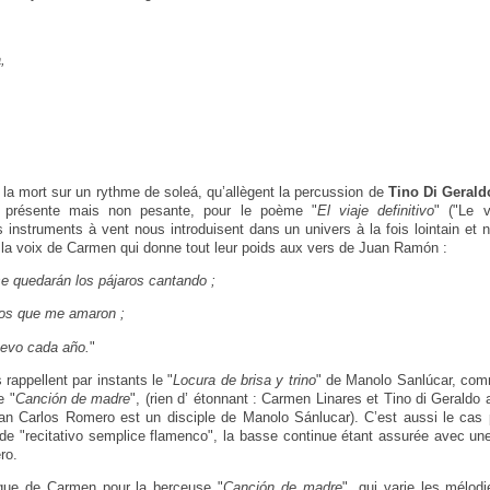
,
t la mort sur un rythme de soleá, qu’allègent la percussion de
Tino Di Gerald
s présente mais non pesante, pour le poème "
El viaje definitivo
" ("Le v
 instruments à vent nous introduisent dans un univers à la fois lointain et n
r la voix de Carmen qui donne tout leur poids aux vers de Juan Ramón :
se quedarán los pájaros cantando ;
los que me amaron ;
uevo cada año.
"
rappellent par instants le "
Locura de brisa y trino
" de Manolo Sanlúcar, comm
e "
Canción de madre
", (rien d’ étonnant : Carmen Linares et Tino di Geraldo 
uan Carlos Romero est un disciple de Manolo Sánlucar). C’est aussi le cas 
 de "recitativo semplice flamenco", la basse continue étant assurée avec une
ro.
fique de Carmen pour la berceuse "
Canción de madre
", qui varie les mélodie