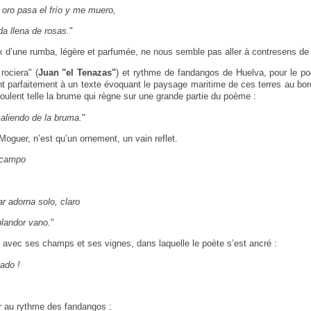
 oro pasa el frío y me muero,
da llena de rosas.
"
ix d’une rumba, légère et parfumée, ne nous semble pas aller à contresens de
rociera" (
Juan "el Tenazas"
) et rythme de fandangos de Huelva, pour le p
nt parfaitement à un texte évoquant le paysage maritime de ces terres au bord 
nroulent telle la brume qui règne sur une grande partie du poème :
saliendo de la bruma.
"
Moguer, n’est qu’un ornement, un vain reflet.
l campo
r adorna solo, claro
plandor vano.
"
, avec ses champs et ses vignes, dans laquelle le poète s’est ancré :
ado !
r au rythme des fandangos :