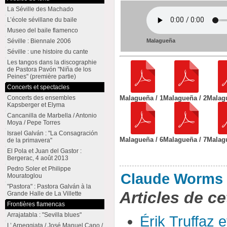
La Séville des Machado
L’école sévillane du baile
Museo del baile flamenco
Malagueña
Séville : Biennale 2006
Séville : une histoire du cante
Les tangos dans la discographie
de Pastora Pavón "Niña de los
Peines" (première partie)
Concerts et spectacles
Malagueña / 1
Malagueña / 2
Malag
Concerts des ensembles
Kapsberger et Elyma
Cancanilla de Marbella / Antonio
Moya / Pepe Torres
Israel Galván : "La Consagración
Malagueña / 6
Malagueña / 7
Malag
de la primavera"
El Pola et Juan del Gastor :
Bergerac, 4 août 2013
Pedro Soler et Philippe
Claude Worms
Mouratoglou
"Pastora" : Pastora Galván à la
Articles de ce
Grande Halle de La Villette
Frontières flamencas
Arrajatabla : "Sevilla blues"
Érik Truffaz 
L’ Arpeggiata / José Manuel Cano /