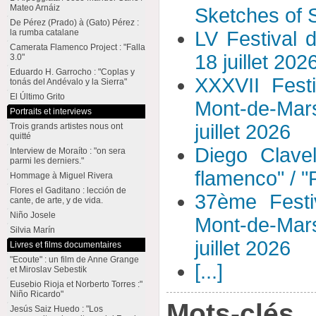
Mateo Arnáiz
Sketches of S
De Pérez (Prado) à (Gato) Pérez :
la rumba catalane
LV Festival 
Camerata Flamenco Project : "Falla
18 juillet 202
3.0"
Eduardo H. Garrocho : "Coplas y
XXXVII Fest
tonás del Andévalo y la Sierra"
El Último Grito
Mont-de-Mar
Portraits et interviews
juillet 2026
Trois grands artistes nous ont
quitté
Diego Clavel
Interview de Moraíto : "on sera
parmi les derniers."
flamenco" / 
Hommage à Miguel Rivera
Flores el Gaditano : lección de
37ème Festi
cante, de arte, y de vida.
Niño Josele
Mont-de-Mar
Silvia Marín
juillet 2026
Livres et films documentaires
"Ecoute" : un film de Anne Grange
[...]
et Miroslav Sebestik
Eusebio Rioja et Norberto Torres :"
Niño Ricardo"
Mots-clés
Jesús Saiz Huedo : "Los