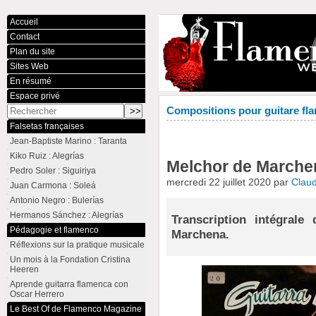
Accueil
Contact
Plan du site
Sites Web
En résumé
Espace privé
Compositions pour guitare fla
Falsetas françaises
Jean-Baptiste Marino : Taranta
Kiko Ruiz : Alegrías
Melchor de Marchen
Pedro Soler : Siguiriya
mercredi 22 juillet 2020 par
Clau
Juan Carmona : Soleá
Antonio Negro : Bulerías
Hermanos Sánchez : Alegrías
Transcription intégral
Pédagogie et flamenco
Marchena.
Réflexions sur la pratique musicale
Un mois à la Fondation Cristina
Heeren
Aprende guitarra flamenca con
Oscar Herrero
Le Best Of de Flamenco Magazine