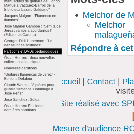
manuscritos de guitarra del Fondo
Manuela Vázquez-Barros de la
Biblioteca Lázaro Galdiano"
Melchor de 
Jacques Maigne : "Flamenco en
flammes"
Melchor
José Manuel Gamboa : "Sernita de
Jerez : vamos a acordarnos !"
malagueñ
(Ediciones Carena)
Georges Didi-Huberman : "Le
danseur des solitudes"
Répondre à cet 
Partitions et DVDs pédagogiques
Óscar Herrero : deux nouvelles
collections didactiques
Nouvelles parutions
"Guitares flamencas de Jerez" -
Editions Delatour
Accueil
|
Contact
|
Pla
Claude Worms : "8 pièces pour
visi
guitare flamenca. Hommage à
José Peña"
José Sánchez : Soleá
Site réalisé avec SP
Oscar Herrero Ediciones :
dernières parutions.
Mesure d'audience ROI