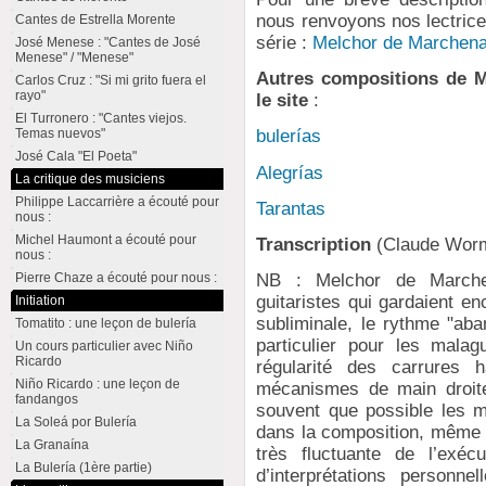
nous renvoyons nos lectrices
Cantes de Estrella Morente
série :
Melchor de Marchen
José Menese : "Cantes de José
Menese" / "Menese"
Autres compositions de M
Carlos Cruz : "Si mi grito fuera el
rayo"
le site
:
El Turronero : "Cantes viejos.
Temas nuevos"
bulerías
José Cala "El Poeta"
Alegrías
La critique des musiciens
Philippe Laccarrière a écouté pour
Tarantas
nous :
Michel Haumont a écouté pour
Transcription
(Claude Wor
nous :
Pierre Chaze a écouté pour nous :
NB : Melchor de Marche
guitaristes qui gardaient 
Initiation
subliminale, le rythme "aba
Tomatito : une leçon de bulería
particulier pour les mala
Un cours particulier avec Niño
Ricardo
régularité des carrures h
Niño Ricardo : une leçon de
mécanismes de main droite
fandangos
souvent que possible les 
La Soleá por Bulería
dans la composition, même s
La Granaína
très fluctuante de l’exécu
La Bulería (1ère partie)
d’interprétations personne