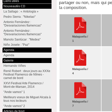
Liens utiles
partager ou non, mais qui p
Nouveautés CD
la composition.
La Sallago : « Antología »
Pedro Sierra : "Nikelao"
Antonio Fernández :
"Desvariaciones flamencas"
Antonio Fernández :
"Desvariaciones flamencas"
Malagueña /
Manolo Sanlúcar : "Medea"
1
Niño Josele : "Paz"
Agenda
Agenda
Galerie
Hernando Viñes
Malagueña /
René Robert : deux jours au XXXe
4
Festival Flamenco de Nîmes -
carnet de bord
XXVI Festival Arte Flamenco /
Mont-de-Marsan, 2014
"Ande vamos" 1
Meilleurs voeux de Miguel Alcala à
tous nos lecteurs
Malagueña /
7
"Ande vamos" 2
Articles de fond