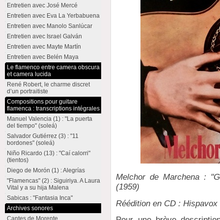
Entretien avec José Mercé
Entretien avec Eva La Yerbabuena
Entretien avec Manolo Sanlúcar
Entretien avec Israel Galván
Entretien avec Mayte Martín
Entretien avec Belén Maya
Le flamenco entre camera obscura
et camera lucida
René Robert, le charme discret
d’un portraitiste
Compositions pour guitare
flamenca : transcriptions intégrales
Manuel Valencia (1) : "La puerta
del tiempo" (soleá)
Salvador Gutiérrez (3) : "11
bordones" (soleá)
Niño Ricardo (13) : "Caí calorri"
(tientos)
Diego de Morón (1) : Alegrías
Melchor de Marchena : "Gu
"Flamencas" (2) : Siguiriya. A Laura
(1959)
Vital y a su hija Malena
Sabicas : "Fantasia Inca"
Réédition en CD : Hispavox
Archives sonores
Pour une brève descripti
Cantes de Morente