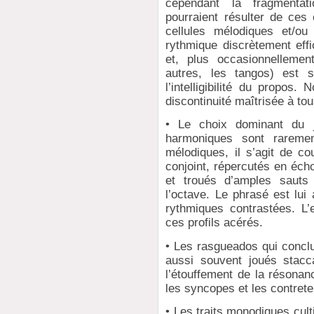
cependant la fragmentat
pourraient résulter de ces 
cellules mélodiques et/ou
rythmique discrètement eff
et, plus occasionnelleme
autres, les tangos) est 
l’intelligibilité du propos
discontinuité maîtrisée à tou
• Le choix dominant du 
harmoniques sont raremen
mélodiques, il s’agit de c
conjoint, répercutés en écho
et troués d’amples sauts 
l’octave. Le phrasé est lui
rythmiques contrastées. L’
ces profils acérés.
• Les rasgueados qui concl
aussi souvent joués stacca
l’étouffement de la résona
les syncopes et les contret
• Les traits monodiques cult