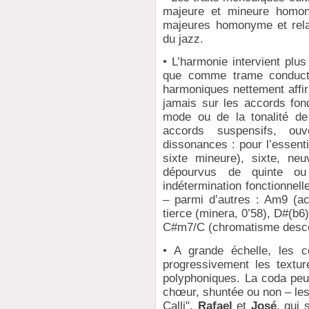
majeure et mineure homon
majeures homonyme et relati
du jazz.
• L’harmonie intervient plu
que comme trame conductr
harmoniques nettement affir
jamais sur les accords fo
mode ou de la tonalité de 
accords suspensifs, ou
dissonances : pour l’essent
sixte mineure), sixte, ne
dépourvus de quinte ou
indétermination fonctionnel
– parmi d’autres : Am9 (ac
tierce (minera, 0’58), D#(b6
C#m7/C (chromatisme descen
• A grande échelle, les c
progressivement les textur
polyphoniques. La coda peu
chœur, shuntée ou non – les 
Calli",
Rafael
et
José
, qui 