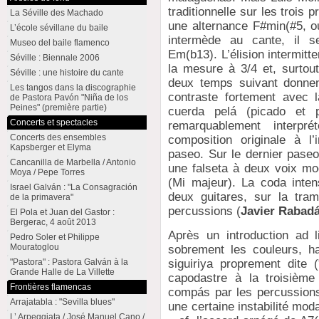
traditionnelle sur les trois
La Séville des Machado
une alternance F#min(#5, o
L’école sévillane du baile
intermède au cante, il s
Museo del baile flamenco
Em(b13). L’élision intermitt
Séville : Biennale 2006
la mesure à 3/4 et, surtout
Séville : une histoire du cante
deux temps suivant donnen
Les tangos dans la discographie
contraste fortement avec l
de Pastora Pavón "Niña de los
Peines" (première partie)
cuerda pelá (picado et 
Concerts et spectacles
remarquablement interp
Concerts des ensembles
composition originale à l
Kapsberger et Elyma
paseo. Sur le dernier paseo
Cancanilla de Marbella / Antonio
une falseta à deux voix mo
Moya / Pepe Torres
(Mi majeur). La coda inten
Israel Galván : "La Consagración
deux guitares, sur la tra
de la primavera"
percussions (
Javier Rabad
El Pola et Juan del Gastor :
Bergerac, 4 août 2013
Après un introduction ad l
Pedro Soler et Philippe
Mouratoglou
sobrement les couleurs, ha
siguiriya proprement dite (
"Pastora" : Pastora Galván à la
Grande Halle de La Villette
capodastre à la troisiè
Frontières flamencas
compás par les percussions 
Arrajatabla : "Sevilla blues"
une certaine instabilité mod
L’ Arpeggiata / José Manuel Cano /