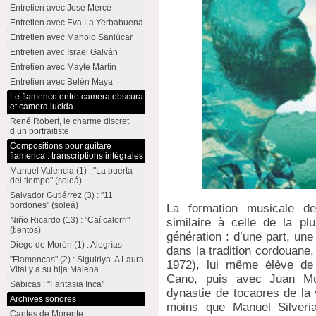
Entretien avec José Mercé
Entretien avec Eva La Yerbabuena
Entretien avec Manolo Sanlúcar
Entretien avec Israel Galván
Entretien avec Mayte Martín
Entretien avec Belén Maya
Le flamenco entre camera obscura
et camera lucida
René Robert, le charme discret
d’un portraitiste
Compositions pour guitare
flamenca : transcriptions intégrales
Manuel Valencia (1) : "La puerta
del tiempo" (soleá)
Salvador Gutiérrez (3) : "11
bordones" (soleá)
La formation musicale 
Niño Ricardo (13) : "Caí calorri"
similaire à celle de la pl
(tientos)
génération : d’une part, un
Diego de Morón (1) : Alegrías
dans la tradition cordouane
"Flamencas" (2) : Siguiriya. A Laura
1972), lui même élève d
Vital y a su hija Malena
Cano, puis avec Juan Muñ
Sabicas : "Fantasia Inca"
dynastie de tocaores de la 
Archives sonores
moins que Manuel Silveria
Cantes de Morente