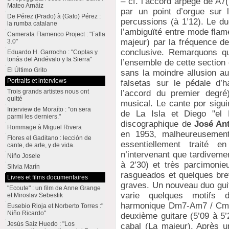
– cf. l’accord arpégé de A7
Mateo Arnáiz
par un point d’orgue sur 
De Pérez (Prado) à (Gato) Pérez :
percussions (à 1’12). Le du
la rumba catalane
l’ambiguïté entre mode fla
Camerata Flamenco Project : "Falla
majeur) par la fréquence de
3.0"
conclusive. Remarquons q
Eduardo H. Garrocho : "Coplas y
tonás del Andévalo y la Sierra"
l’ensemble de cette section
El Último Grito
sans la moindre allusion a
Portraits et interviews
falsetas sur le pédale d’
Trois grands artistes nous ont
l’accord du premier degré)
quitté
musical. Le cante por sigui
Interview de Moraíto : "on sera
de La Isla et Diego "el M
parmi les derniers."
discographique de
José Ant
Hommage à Miguel Rivera
en 1953, malheureusement 
Flores el Gaditano : lección de
essentiellement traité e
cante, de arte, y de vida.
n’intervenant que tardiveme
Niño Josele
à 2’30) et très parcimoni
Silvia Marín
rasgueados et quelques bref
Livres et films documentaires
graves. Un nouveau duo guit
"Ecoute" : un film de Anne Grange
varie quelques motifs 
et Miroslav Sebestik
harmonique Dm7-Am7 / Cm7-
Eusebio Rioja et Norberto Torres :"
Niño Ricardo"
deuxième guitare (5’09 à 5’2
Jesús Saiz Huedo : "Los
cabal (La majeur). Après un