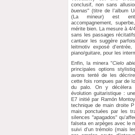
conclusif, non sans allusi
buenas
" (titre de l’album U
(La mineur) est ent
accompagnement, superbe
mérite bien. La mesure à 4/4
sans les passages récitatif
cantaor les suggère parfois
leitmotiv exposé d’entrée,
piano/guitare, pour les inte
Enfin, la minera "
Cielo abie
principales options stylis
avons tenté de les décrir
cette fois rompues par de l
du palo. On y décèlera 
évolution guitaristique : u
E7 initié par Ramón Montoya
technique de main droite P
mais ponctuées par les tr
silences "apagados" qu’affe
falseta en arpèges avec le 
suivi d’un trémolo (mais l