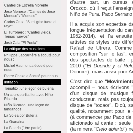
d’autre part, un cursus 
Cantes de Estrella Morente
Orozco, où il reçut l’ensei
José Menese : "Cantes de José
Niño de Pura, Paco Serrano 
Menese" / "Menese"
Carlos Cruz : "Si mi grito fuera el
Il a acquis son expertise 
rayo"
longue fréquentation du can
El Turronero : "Cantes viejos.
1952-2014), et l’a ensuit
Temas nuevos"
artistes de styles très dif
José Cala "El Poeta"
Rafael de Utrera. Comme s
La critique des musiciens
composition "sur le tas",
Philippe Laccarrière a écouté pour
des spectacles de baile : p
nous :
2010 ("
El Duende y el Relo
Michel Haumont a écouté pour
nous :
Donnier), mais aussi pour A
Pierre Chaze a écouté pour nous :
C’est dire que "
Movimient
Initiation
accompli – nous écrivons "m
Tomatito : une leçon de bulería
d’un disque de musique fl
Un cours particulier avec Niño
conducteur, mais pas toujou
Ricardo
disque de "tocaor". D’où, s
Niño Ricardo : une leçon de
fandangos
qualité, notamment pour le
La Soleá por Bulería
(à commencer par Paco de Lu
La Granaína
aficionado al cante : seul
La Bulería (1ère partie)
(la minera "
Cielo abierto
") n