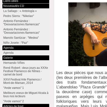
Liens utiles
Nouveautés CD
La Sallago : « Antología »
Pedro Sierra : "Nikelao"
Antonio Fernández :
"Desvariaciones flamencas"
Antonio Fernández :
"Desvariaciones flamencas"
Manolo Sanlúcar : "Medea"
Niño Josele : "Paz"
Agenda
Agenda
Galerie
Hernando Viñes
René Robert : deux jours au XXXe
Festival Flamenco de Nîmes -
Les deux pièces que nous av
carnet de bord
(les deux premières de l’al
XXVI Festival Arte Flamenco /
des traits fondamentau
Mont-de-Marsan, 2014
L’abandolao "
Plaza Grande
"Ande vamos" 1
la deuxième case) commen
Meilleurs voeux de Miguel Alcala à
paseos en arpèges qui ma
tous nos lecteurs
folkloriques vers leurs
"Ande vamos" 2
malagueñas. Mais Luis Moli
Articles de fond