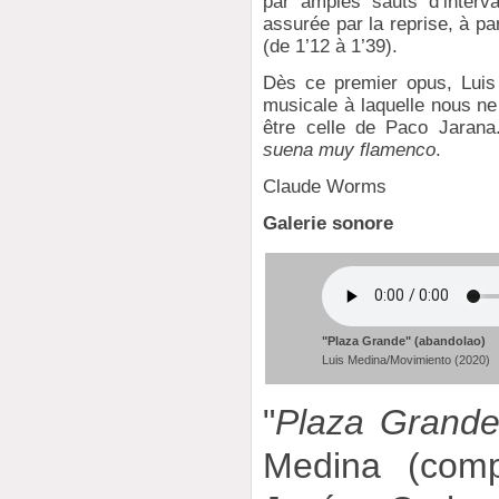
par amples sauts d’interv
assurée par la reprise, à pa
(de 1’12 à 1’39).
Dès ce premier opus, Luis 
musicale à laquelle nous ne
être celle de Paco Jarana.
suena muy flamenco
.
Claude Worms
Galerie sonore
"Plaza Grande" (abandolao)
Luis Medina/Movimiento (2020)
"
Plaza Grand
Medina (compo