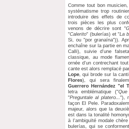
Comme tout bon musicien, 
systématisme trop routinier
introduire des effets de c
trois pièces les plus con
venons de décrire sont "
G
"
Calerito
" (bulerías) et "
La 
Si, ou "por granaína")). Ap
enchaîne sur la partie en m
Calli), suivie d’une fals
classique, au mode flamenc
ornée d’un contrechant tout
cante est alors remplacé pa
Lope
, qui brode sur la can
Flores
), qui sera finale
Guerrero Hernández "el 
letra emblématique ("
Que 
"
Preguntale al platero...
"),
façon El Pele. Paradoxalem
majeur, alors que la deuxiè
est dans la tonalité homony
à l’ambiguïté modale chère 
bulerías, qui se conformen