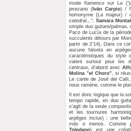
mode flamenco sur La ("p
jerezano (
Iván Carpio
) / 
homonyme (La majeur) / d
catedral...
",
Samara Monta
simple duo guitare/palmas, 
Paco de Lucía de la périod
succulents détours par Moró
partir de 2’14). Dans ce con
aucune falseta en arpège
caractéristiques du style
valent surtout pour les d
centraux, d’abord avec
Alf
Molina "el Choro"
, si réu
Le cante de José del Calli
nous ramène, comme le plan
Il est donc logique que la so
tempo rapide, en duo guita
s’agit de la seule composit
et les tournures harmoni
arpèges inclus) : une belle
más o menos
. Comme po
Toledano
) est une créati