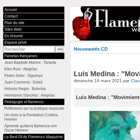
Accueil
Contact
Plan du site
Sites Web
En résumé
Espace privé
Nouveautés CD
Falsetas françaises
Jean-Baptiste Marino : Taranta
Kiko Ruiz : Alegrías
Luis Medina : "Mov
Pedro Soler : Siguiriya
dimanche 14 mars 2021 par
Cla
Juan Carmona : Soleá
Antonio Negro : Bulerías
Hermanos Sánchez : Alegrías
Luis Medina : "Movimient
Pédagogie et flamenco
Réflexions sur la pratique musicale
Un mois à la Fondation Cristina
Heeren
Aprende guitarra flamenca con
Oscar Herrero
Le Best Of de Flamenco Magazine