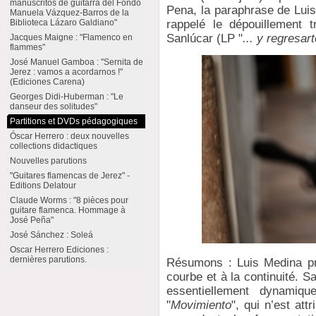
manuscritos de guitarra del Fondo
Pena, la paraphrase de Luis
Manuela Vázquez-Barros de la
rappelé le dépouillement t
Biblioteca Lázaro Galdiano"
Sanlúcar (LP "
... y regresa
Jacques Maigne : "Flamenco en
flammes"
José Manuel Gamboa : "Sernita de
Jerez : vamos a acordarnos !"
(Ediciones Carena)
Georges Didi-Huberman : "Le
danseur des solitudes"
Partitions et DVDs pédagogiques
Óscar Herrero : deux nouvelles
collections didactiques
Nouvelles parutions
"Guitares flamencas de Jerez" -
Editions Delatour
Claude Worms : "8 pièces pour
guitare flamenca. Hommage à
José Peña"
José Sánchez : Soleá
Oscar Herrero Ediciones :
dernières parutions.
Résumons : Luis Medina préf
courbe et à la continuité. 
essentiellement dynamique
"
Movimiento
", qui n’est att