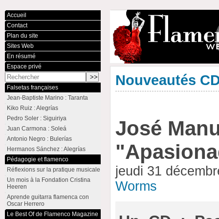
Accueil
Contact
Plan du site
Sites Web
En résumé
Espace privé
Nouveautés C
Falsetas françaises
Jean-Baptiste Marino : Taranta
Kiko Ruiz : Alegrías
Pedro Soler : Siguiriya
José Manu
Juan Carmona : Soleá
Antonio Negro : Bulerías
"Apasion
Hermanos Sánchez : Alegrías
Pédagogie et flamenco
jeudi 31 décemb
Réflexions sur la pratique musicale
Un mois à la Fondation Cristina
Worms
Heeren
Aprende guitarra flamenca con
Oscar Herrero
Le Best Of de Flamenco Magazine