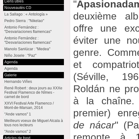
"
Apasionada
Liens utiles
Nouveautés CD
deuxième al
La Sallago : « Antología »
Pedro Sierra : "Nikelao"
offre une exc
Antonio Fernández :
"Desvariaciones flamencas"
éviter une n
Antonio Fernández :
"Desvariaciones flamencas"
Manolo Sanlúcar : "Medea"
genre. Comme
Niño Josele : "Paz"
et compatri
Agenda
Agenda
(Séville, 1
Galerie
Hernando Viñes
Roldán ne pro
René Robert : deux jours au XXXe
Festival Flamenco de Nîmes -
carnet de bord
à la chaîne.
XXVI Festival Arte Flamenco /
Mont-de-Marsan, 2014
premier) enre
"Ande vamos" 1
Meilleurs voeux de Miguel Alcala à
de nácar
" (P
tous nos lecteurs
"Ande vamos" 2
remonte à 
Articles de fond