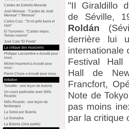
"II Giraldillo
Cantes de Estrella Morente
José Menese : "Cantes de José
de Séville, 
Menese" / "Menese"
Carlos Cruz : "Si mi grito fuera el
Roldán
(Sévi
rayo"
El Turronero : "Cantes viejos.
Temas nuevos"
derrière lui 
José Cala "El Poeta"
internationale 
La critique des musiciens
Philippe Laccarrière a écouté pour
nous :
Festival Hall
Michel Haumont a écouté pour
nous :
Hall de Ne
Pierre Chaze a écouté pour nous :
Initiation
Francfort, Op
Tomatito : une leçon de bulería
Un cours particulier avec Niño
Note de Tokyo.
Ricardo
Niño Ricardo : une leçon de
pas moins ine
fandangos
La Soleá por Bulería
par la critique o
La Granaína
La Bulería (1ère partie)