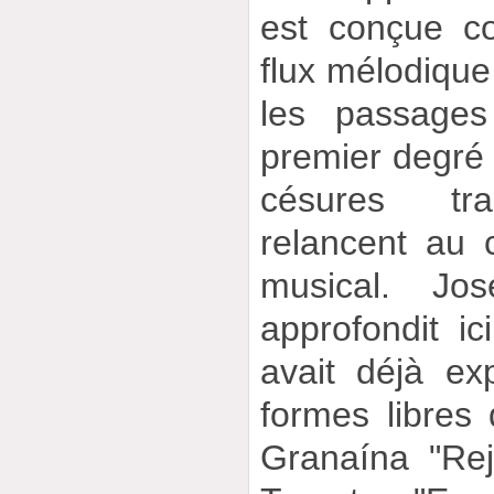
est conçue c
flux mélodique
les passages
premier degré
césures trad
relancent au c
musical. Jo
approfondit ic
avait déjà ex
formes libres 
Granaína "Rej