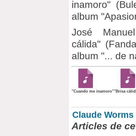
inamoro" (Bule
album "Apasi
José Manuel
cálida" (Fanda
album "... de n
"Cuando me inamoro"
"Brisa cáli
Claude Worms
Articles de ce