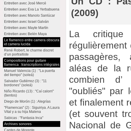
Un CD : Pas
Entretien avec José Mercé
Entretien avec Eva La Yerbabuena
(2009)
Entretien avec Manolo Sanlúcar
Entretien avec Israel Galván
Entretien avec Mayte Martín
La critique
Entretien avec Belén Maya
Le flamenco entre camera obscura
régulièrement 
et camera lucida
René Robert, le charme discret
passagères, 
d’un portraitiste
Compositions pour guitare
flamenca : transcriptions intégrales
aléas de la 
Manuel Valencia (1) : "La puerta
del tiempo" (soleá)
combien d’ a
Salvador Gutiérrez (3) : "11
bordones" (soleá)
"oubliés" par 
Niño Ricardo (13) : "Caí calorri"
(tientos)
et finalement 
Diego de Morón (1) : Alegrías
"Flamencas" (2) : Siguiriya. A Laura
(et souvent tr
Vital y a su hija Malena
Sabicas : "Fantasia Inca"
Nacional de Gu
Archives sonores
Cantes de Morente