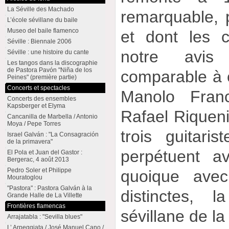
La Séville des Machado
remarquable, 
L’école sévillane du baile
Museo del baile flamenco
et dont les 
Séville : Biennale 2006
notre avis
Séville : une histoire du cante
Les tangos dans la discographie
de Pastora Pavón "Niña de los
comparable à 
Peines" (première partie)
Concerts et spectacles
Manolo Fran
Concerts des ensembles
Kapsberger et Elyma
Rafael Riqueni
Cancanilla de Marbella / Antonio
Moya / Pepe Torres
trois guitari
Israel Galván : "La Consagración
de la primavera"
perpétuent a
El Pola et Juan del Gastor :
Bergerac, 4 août 2013
Pedro Soler et Philippe
quoique avec
Mouratoglou
"Pastora" : Pastora Galván à la
distinctes, la
Grande Halle de La Villette
Frontières flamencas
sévillane de la
Arrajatabla : "Sevilla blues"
L’ Arpeggiata / José Manuel Cano /