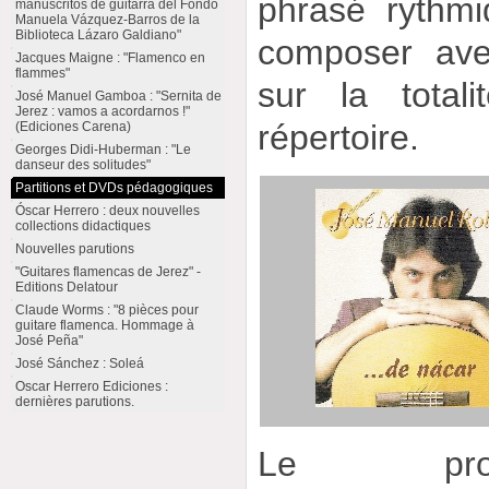
phrasé rythmi
manuscritos de guitarra del Fondo
Manuela Vázquez-Barros de la
Biblioteca Lázaro Galdiano"
composer ave
Jacques Maigne : "Flamenco en
flammes"
sur la total
José Manuel Gamboa : "Sernita de
Jerez : vamos a acordarnos !"
répertoire.
(Ediciones Carena)
Georges Didi-Huberman : "Le
danseur des solitudes"
Partitions et DVDs pédagogiques
Óscar Herrero : deux nouvelles
collections didactiques
Nouvelles parutions
"Guitares flamencas de Jerez" -
Editions Delatour
Claude Worms : "8 pièces pour
guitare flamenca. Hommage à
José Peña"
José Sánchez : Soleá
Oscar Herrero Ediciones :
dernières parutions.
Le pro