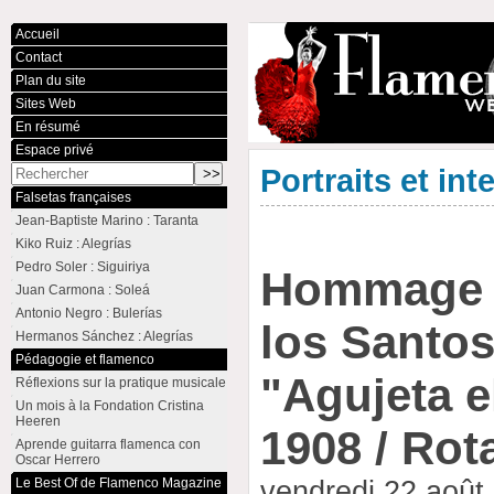
Accueil
Contact
Plan du site
Sites Web
En résumé
Espace privé
Portraits et int
Falsetas françaises
Jean-Baptiste Marino : Taranta
Kiko Ruiz : Alegrías
Pedro Soler : Siguiriya
Hommage 
Juan Carmona : Soleá
Antonio Negro : Bulerías
los Santos
Hermanos Sánchez : Alegrías
Pédagogie et flamenco
"Agujeta el
Réflexions sur la pratique musicale
Un mois à la Fondation Cristina
Heeren
1908 / Rot
Aprende guitarra flamenca con
Oscar Herrero
Le Best Of de Flamenco Magazine
vendredi 22 août