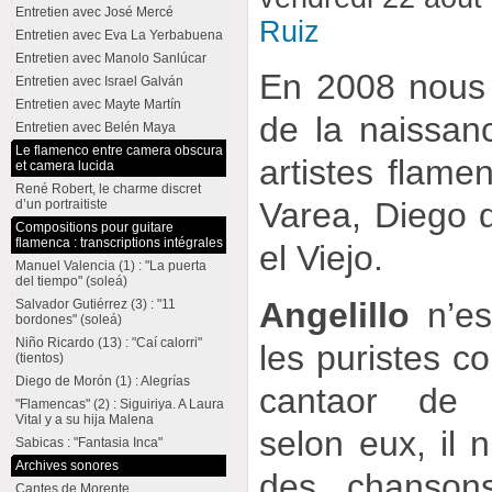
Entretien avec José Mercé
Ruiz
Entretien avec Eva La Yerbabuena
Entretien avec Manolo Sanlúcar
En 2008 nous 
Entretien avec Israel Galván
Entretien avec Mayte Martín
de la naissan
Entretien avec Belén Maya
Le flamenco entre camera obscura
artistes flamen
et camera lucida
René Robert, le charme discret
Varea, Diego d
d’un portraitiste
Compositions pour guitare
flamenca : transcriptions intégrales
el Viejo.
Manuel Valencia (1) : "La puerta
del tiempo" (soleá)
Angelillo
n’es
Salvador Gutiérrez (3) : "11
bordones" (soleá)
Niño Ricardo (13) : "Caí calorri"
les puristes 
(tientos)
Diego de Morón (1) : Alegrías
cantaor de 
"Flamencas" (2) : Siguiriya. A Laura
Vital y a su hija Malena
selon eux, il n
Sabicas : "Fantasia Inca"
Archives sonores
des chansons
Cantes de Morente