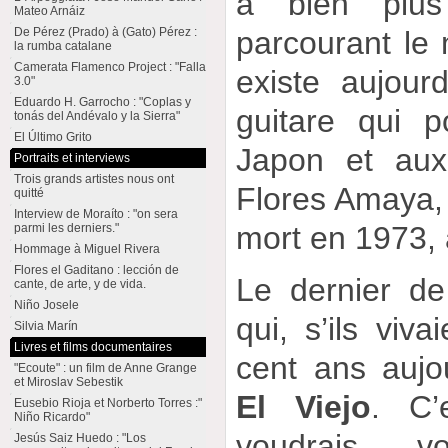
a bien plus
Mateo Arnáiz
parcourant le 
De Pérez (Prado) à (Gato) Pérez :
la rumba catalane
Camerata Flamenco Project : "Falla
existe aujour
3.0"
Eduardo H. Garrocho : "Coplas y
guitare qui 
tonás del Andévalo y la Sierra"
El Último Grito
Japon et aux
Portraits et interviews
Trois grands artistes nous ont
Flores Amaya, 
quitté
Interview de Moraíto : "on sera
mort en 1973,
parmi les derniers."
Hommage à Miguel Rivera
Flores el Gaditano : lección de
Le dernier de
cante, de arte, y de vida.
Niño Josele
qui, s’ils viva
Silvia Marín
Livres et films documentaires
cent ans aujo
"Ecoute" : un film de Anne Grange
et Miroslav Sebestik
El Viejo
. C’
Eusebio Rioja et Norberto Torres :"
Niño Ricardo"
voudrais v
Jesús Saiz Huedo : "Los