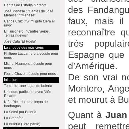
Cantes de Estrella Morente
des Fandangui
José Menese : "Cantes de José
Menese" / "Menese"
faux, mais i
Carlos Cruz : "Si mi grito fuera el
rayo"
reconnaître q
El Turronero : "Cantes viejos.
Temas nuevos"
très popula
José Cala "El Poeta"
La critique des musiciens
Espagne que 
Philippe Laccarrière a écouté pour
nous :
d’Amérique.
Michel Haumont a écouté pour
nous :
Pierre Chaze a écouté pour nous :
De son vrai 
Initiation
Montero, Angel
Tomatito : une leçon de bulería
Un cours particulier avec Niño
Ricardo
et mourut à Bu
Niño Ricardo : une leçon de
fandangos
Quant à
Juan
La Soleá por Bulería
La Granaína
peut remett
La Bulería (1ère partie)