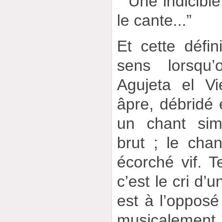
“ Une indicible
le cante...”
Et cette défin
sens lorsqu’
Agujeta el V
âpre, débridé e
un chant sim
brut ; le chan
écorché vif. 
c’est le cri d’
est à l’opposé 
musicalement