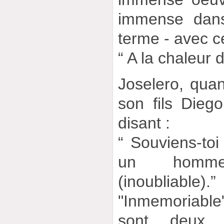
immense dans
terme - avec ce
“ A la chaleur
Joselero, quan
son fils Diego
disant :
“ Souviens-toi 
un homme 
(inoubliable).”
"Inmemoriabl
sont deux t