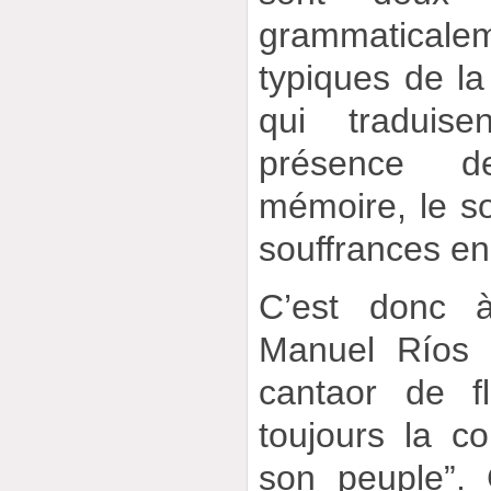
grammaticaleme
typiques de la
qui traduise
présence d
mémoire, le so
souffrances e
C’est donc 
Manuel Ríos 
cantaor de f
toujours la c
son peuple”. 