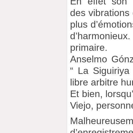
En effet son 
des vibrations 
plus d’émotio
d’harmonie
primaire.
Anselmo Gónza
“ La Siguiriya 
libre arbitre h
Et bien, lorsqu
Viejo, personn
Malheureus
d’enregistreme