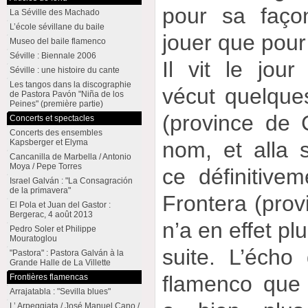
pour sa faço
La Séville des Machado
L’école sévillane du baile
jouer que pour
Museo del baile flamenco
Séville : Biennale 2006
Il vit le jour
Séville : une histoire du cante
Les tangos dans la discographie
vécut quelque
de Pastora Pavón "Niña de los
Peines" (première partie)
(province de C
Concerts et spectacles
Concerts des ensembles
nom, et alla s’
Kapsberger et Elyma
Cancanilla de Marbella / Antonio
Moya / Pepe Torres
ce définitive
Israel Galván : "La Consagración
de la primavera"
Frontera (provi
El Pola et Juan del Gastor :
Bergerac, 4 août 2013
n’a en effet pl
Pedro Soler et Philippe
Mouratoglou
suite. L’écho
"Pastora" : Pastora Galván à la
Grande Halle de La Villette
flamenco que 
Frontières flamencas
Arrajatabla : "Sevilla blues"
L’ Arpeggiata / José Manuel Cano /