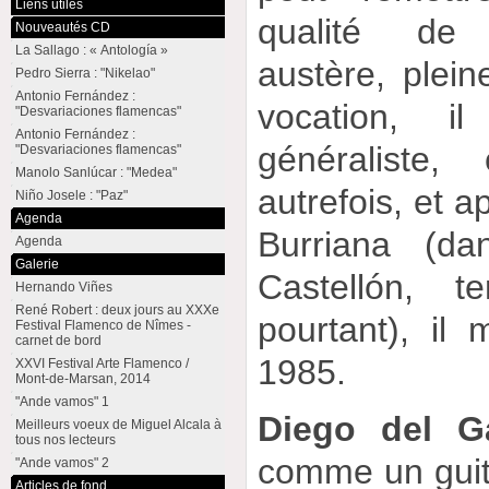
Liens utiles
qualité de 
Nouveautés CD
La Sallago : « Antología »
austère, plei
Pedro Sierra : "Nikelao"
Antonio Fernández :
vocation, i
"Desvariaciones flamencas"
Antonio Fernández :
généraliste
"Desvariaciones flamencas"
Manolo Sanlúcar : "Medea"
autrefois, et a
Niño Josele : "Paz"
Agenda
Burriana (da
Agenda
Galerie
Castellón, t
Hernando Viñes
René Robert : deux jours au XXXe
pourtant), il
Festival Flamenco de Nîmes -
carnet de bord
1985.
XXVI Festival Arte Flamenco /
Mont-de-Marsan, 2014
"Ande vamos" 1
Diego del G
Meilleurs voeux de Miguel Alcala à
tous nos lecteurs
comme un guita
"Ande vamos" 2
Articles de fond