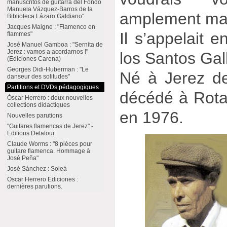
manuscritos de guitarra del Fondo
Manuela Vázquez-Barros de la
amplement mai
Biblioteca Lázaro Galdiano"
Jacques Maigne : "Flamenco en
Il s’appelait e
flammes"
José Manuel Gamboa : "Sernita de
Jerez : vamos a acordarnos !"
los Santos Gal
(Ediciones Carena)
Georges Didi-Huberman : "Le
Né à Jerez de 
danseur des solitudes"
Partitions et DVDs pédagogiques
décédé à Rota
Óscar Herrero : deux nouvelles
collections didactiques
en 1976.
Nouvelles parutions
"Guitares flamencas de Jerez" -
Editions Delatour
Claude Worms : "8 pièces pour
guitare flamenca. Hommage à
José Peña"
José Sánchez : Soleá
Oscar Herrero Ediciones :
dernières parutions.