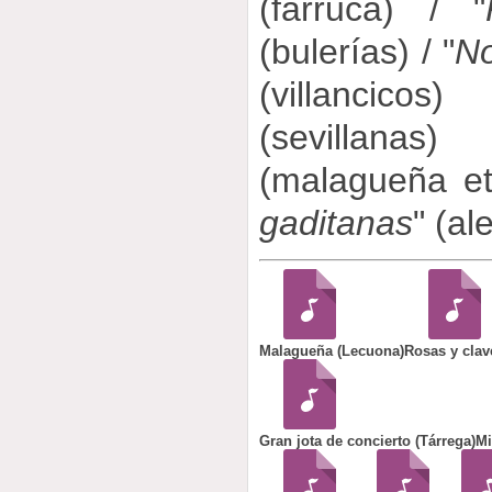
(farruca) / "
(bulerías) / "
No
(villancicos
(sevillana
(malagueña et 
gaditanas
" (al
Malagueña (Lecuona)
Rosas y clav
Gran jota de concierto (Tárrega)
Mi