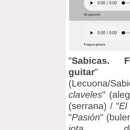
Mi garrotín
Fragua gitana
"
Sabicas. F
guitar
" 
(Lecuona/Sab
claveles
" (aleg
(serrana) / "
El
"
Pasión
" (bule
jota de