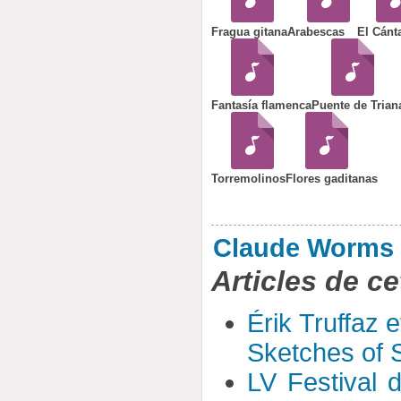
Fragua gitana
Arabescas
El Cánt
Fantasía flamenca
Puente de Trian
Torremolinos
Flores gaditanas
Claude Worms
Articles de ce
Érik Truffaz 
Sketches of S
LV Festival 