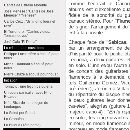
comme l’écrirait le Cana
Cantes de Estrella Morente
albums est d’excellente qua
José Menese : "Cantes de José
fidèle de la sonorité du gu
Menese" / "Menese"
canaux stéréo. Pour "
Flame
Carlos Cruz : "Si mi grito fuera el
rayo"
de signer l’arrangement du 
El Turronero : "Cantes viejos.
est à la console.
Temas nuevos"
Chaque face de "
Sabicas.
José Cala "El Poeta"
par un arrangement de de
La critique des musiciens
d’hispanité pour le public é
Philippe Laccarrière a écouté pour
nous :
Lecuona, à deux guitares, et
Michel Haumont a écouté pour
en solo. L’une et/ou l’aut
nous :
de concert des guitaristes 
Pierre Chaze a écouté pour nous :
flamencos à la demande, qu
Initiation
tels Guillermo Gómez, Vice
Tomatito : une leçon de bulería
précédent), Jerónimo Villar
Un cours particulier avec Niño
du répertoire du disque n’
Ricardo
à deux guitares leur donn
Niño Ricardo : une leçon de
caveles
", alegrías (guitare 
fandangos
majeur, capo 4) ; "
En la reja
La Soleá por Bulería
en solo ; les cinq suivante
La Granaína
mineur, en mode flamenco s
La Bulería (1ère partie)
nouveau en mode flamenco s