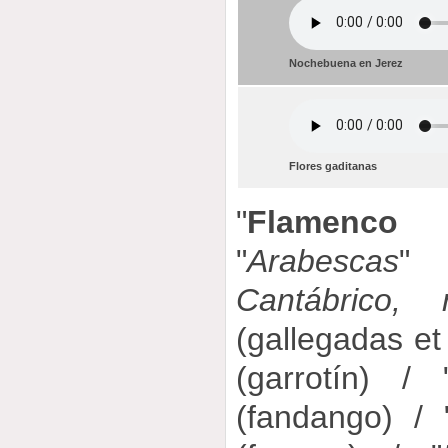
Nochebuena en Jerez
Flores gaditanas
"
Flamenco r
"
Arabescas
" 
Cantábrico,
(gallegadas et 
(garrotín) / 
(fandango) / 