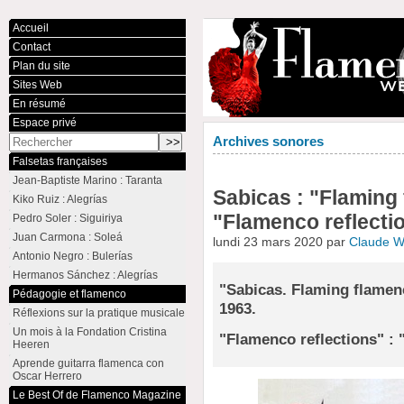
Accueil
Contact
Plan du site
Sites Web
En résumé
Espace privé
Archives sonores
Falsetas françaises
Jean-Baptiste Marino : Taranta
Sabicas : "Flaming 
Kiko Ruiz : Alegrías
"Flamenco reflecti
Pedro Soler : Siguiriya
Juan Carmona : Soleá
lundi 23 mars 2020 par
Claude 
Antonio Negro : Bulerías
Hermanos Sánchez : Alegrías
"Sabicas. Flaming flamenc
Pédagogie et flamenco
1963.
Réflexions sur la pratique musicale
Un mois à la Fondation Cristina
"Flamenco reflections" :
Heeren
Aprende guitarra flamenca con
Oscar Herrero
Le Best Of de Flamenco Magazine