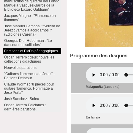
manuscritos de guitarra del Fondo
Manuela Vázquez-Barros de la
Biblioteca Lázaro Galdiano"
Jacques Maigne : "Flamenco en
flammes"
José Manuel Gamboa : "Sernita de
Jerez : vamos a acordarnos !"
(Ediciones Carena)
Georges Didi-Huberman : "Le
danseur des solitudes"
Partitions et DVDs pédagogiques
Programme des disques
Óscar Herrero : deux nouvelles
collections didactiques
Nouvelles parutions
"Guitares flamencas de Jerez" -
Editions Delatour
Claude Worms : "8 pièces pour
Malagueña (Lecuona)
guitare flamenca. Hommage à
José Peña"
José Sánchez : Soleá
Oscar Herrero Ediciones :
dernières parutions.
En la reja