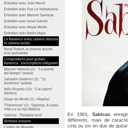
Entretien avec José Mercé
Entretien avec Eva La Yerbabuena
Entretien avec Manolo Sanlúcar
Entretien avec Israel Galván
Entretien avec Mayte Martín
Entretien avec Belén Maya
Le flamenco entre camera obscura
et camera lucida
René Robert, le charme discret
d’un portraitiste
Compositions pour guitare
flamenca : transcriptions intégrales
Manuel Valencia (1) : "La puerta
del tiempo" (soleá)
Salvador Gutiérrez (3) : "11
bordones" (soleá)
Niño Ricardo (13) : "Caí calorri"
(tientos)
Diego de Morón (1) : Alegrías
"Flamencas" (2) : Siguiriya. A Laura
Vital y a su hija Malena
En 1963,
Sabicas
enregis
Sabicas : "Fantasia Inca"
différents, mais de caracté
Archives sonores
cinq ou six en duo de guita
Cantes de Morente