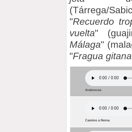
(Tárrega/Sabic
"
Recuerdo trop
vuelta
" (guaj
Málaga
" (mala
"
Fragua gitana
Arabescas
Camino a Nerva