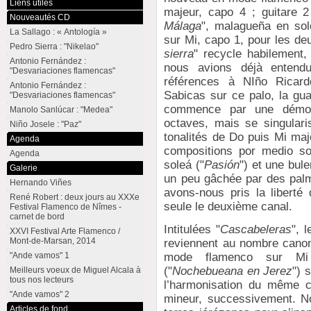
Liens utiles
majeur, capo 4 ; guitare 
Nouveautés CD
Málaga
", malagueña en sol
La Sallago : « Antología »
sur Mi, capo 1, pour les deu
Pedro Sierra : "Nikelao"
sierra
" recycle habilement,
Antonio Fernández :
nous avions déjà entend
"Desvariaciones flamencas"
références à NIño Ricar
Antonio Fernández :
Sabicas sur ce palo, la gua
"Desvariaciones flamencas"
commence par une démons
Manolo Sanlúcar : "Medea"
octaves, mais se singulari
Niño Josele : "Paz"
tonalités de Do puis Mi ma
Agenda
compositions por medio son
Agenda
soleá ("
Pasión
") et une bule
Galerie
un peu gâchée par des palm
Hernando Viñes
avons-nous pris la liberté
René Robert : deux jours au XXXe
seule le deuxième canal.
Festival Flamenco de Nîmes -
carnet de bord
Intitulées "
Cascabeleras
", 
XXVI Festival Arte Flamenco /
Mont-de-Marsan, 2014
reviennent au nombre canon
"Ande vamos" 1
mode flamenco sur Mi 
("
Nochebueana en Jerez
") 
Meilleurs voeux de Miguel Alcala à
tous nos lecteurs
l’harmonisation du même c
"Ande vamos" 2
mineur, successivement. Not
Articles de fond