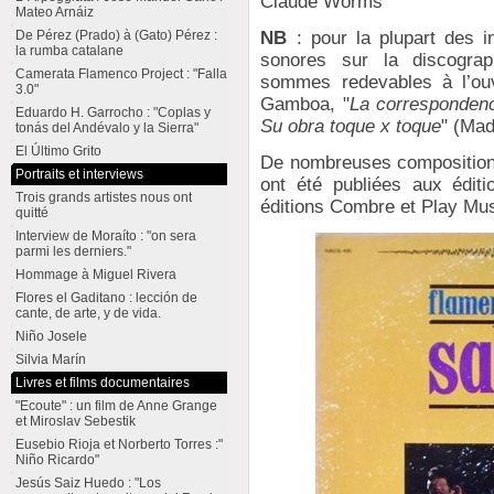
Claude Worms
Mateo Arnáiz
NB
: pour la plupart des i
De Pérez (Prado) à (Gato) Pérez :
la rumba catalane
sonores sur la discograp
Camerata Flamenco Project : "Falla
sommes redevables à l’ou
3.0"
Gamboa, "
La correspondenc
Eduardo H. Garrocho : "Coplas y
Su obra toque x toque
" (Mad
tonás del Andévalo y la Sierra"
El Último Grito
De nombreuses compositions
Portraits et interviews
ont été publiées aux éditi
Trois grands artistes nous ont
éditions Combre et Play Mu
quitté
Interview de Moraíto : "on sera
parmi les derniers."
Hommage à Miguel Rivera
Flores el Gaditano : lección de
cante, de arte, y de vida.
Niño Josele
Silvia Marín
Livres et films documentaires
"Ecoute" : un film de Anne Grange
et Miroslav Sebestik
Eusebio Rioja et Norberto Torres :"
Niño Ricardo"
Jesús Saiz Huedo : "Los