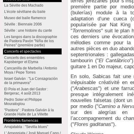
terres jérézanes pour s’ins
La Séville des Machado
première partie por medio
L’école sévillane du baile
(bulerías) module à la 
Museo del baile flamenco
adaptation d’une cueca (d
popularisée par Nat King 
Séville : Biennale 2006
"
Torremolinos
" suit le plan
Séville : une histoire du cante
ces derniers une évocatio
Les tangos dans la discographie
de Pastora Pavón "Niña de los
mélodies comme pour la s
Peines" (première partie)
autres pièces en duo abando
Concerts et spectacles
septentrionales : gallegada
Concerts des ensembles
tambourin ("
El Cantábrico
"
Kapsberger et Elyma
guitare 1 en Do majeur, capo
Cancanilla de Marbella / Antonio
Moya / Pepe Torres
En solo, Sabicas fait une 
Israel Galván : "La Consagración
inépuisable créativité en
de la primavera"
("
Arabescas
") et une farru
El Pola et Juan del Gastor :
Bergerac, 4 août 2013
presque intégralement in
Pedro Soler et Philippe
nouvelles falsetas (dont un
Mouratoglou
por medio ("
Camino a Nerv
"Pastora" : Pastora Galván à la
sur des alegrías en D
Grande Halle de La Villette
l’accompagnement du chant
Frontières flamencas
("
Flores gaditanas
").
Arrajatabla : "Sevilla blues"
L’ Arpeggiata / José Manuel Cano /