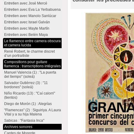
Entretien avec José Mercé
Entretien avec Eva La Yerbabuena
Entretien avec Manolo Sanlúcar
Entretien avec Israel Galván
Entretien avec Mayte Martín
Entretien avec Belén Maya
Le flamenco entre camera obscura
et camera lucida
René Robert, le charme discret
d’un portraitiste
Compositions pour guitare
flamenca : transcriptions intégrales
Manuel Valencia (1) : "La puerta
del tiempo" (soleá)
Salvador Gutiérrez (3) : "11
bordones" (soleá)
Niño Ricardo (13) : "Caí calorri"
(tientos)
Diego de Morón (1) : Alegrías
"Flamencas" (2) : Siguiriya. A Laura
Vital y a su hija Malena
Sabicas : "Fantasia Inca"
Archives sonores
Cantes de Morente