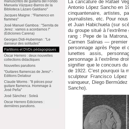
La caricature de Rafael Veg
manuscritos de guitarra del Fondo
Manuela Vázquez-Barros de la
Antonio López Sancho en 19
Biblioteca Lázaro Galdiano"
cinquantenaire, artistes, p
Jacques Maigne : "Flamenco en
journalistes, etc. Pour nous
flammes"
et Juan Habichuela (sur sc
José Manuel Gamboa : "Sernita de
Jerez : vamos a acordarnos !"
du groupe situé à l’extrême 
(Ediciones Carena)
rang : Pepe de la Matrona,
Georges Didi-Huberman : "Le
Carmen Salinas — premier p
danseur des solitudes"
personnage après Pepe el 
Partitions et DVDs pédagogiques
lunettes assis, personna
Óscar Herrero : deux nouvelles
personnage à l’extrême droi
collections didactiques
signifier que le concours d
Nouvelles parutions
de 1922. C’est pourquoi l
"Guitares flamencas de Jerez" -
sculpteur Francisco López 
Editions Delatour
vainqueur, Diego Bermúdez 
Claude Worms : "8 pièces pour
guitare flamenca. Hommage à
Sancho).
José Peña"
José Sánchez : Soleá
Oscar Herrero Ediciones :
dernières parutions.