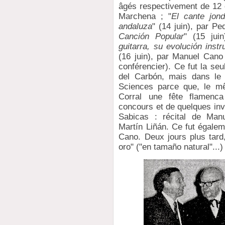
âgés respectivement de 12 
Marchena ; "
El cante jon
andaluza
" (14 juin), par P
Canción Popular
" (15 jui
guitarra, su evolución inst
(16 juin), par Manuel Cano 
conférencier). Ce fut la se
del Carbón, mais dans le 
Sciences parce que, le mê
Corral une fête flamenca
concours et de quelques inv
Sabicas : récital de Ma
Martín Liñán. Ce fut égale
Cano. Deux jours plus tard
oro" ("en tamaño natural"...)