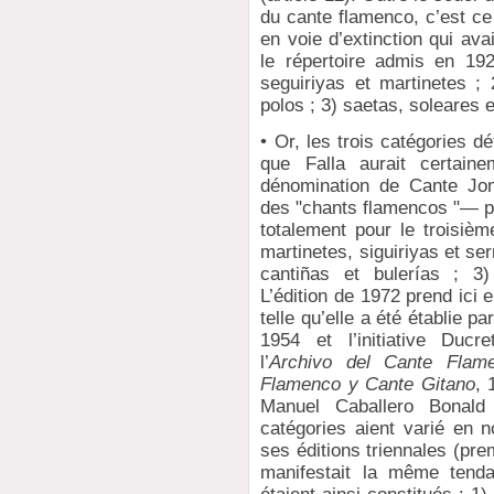
du cante flamenco, c’est c
en voie d’extinction qui ava
le répertoire admis en 192
seguiriyas et martinetes ;
polos ; 3) saetas, soleares 
• Or, les trois catégories d
que Falla aurait certain
dénomination de Cante Jon
des "chants flamencos "— pa
totalement pour le troisièm
martinetes, siguiriyas et se
cantiñas et bulerías ; 3)
L’édition de 1972 prend ici
telle qu’elle a été établie pa
1954 et l’initiative Duc
l’
Archivo del Cante Flam
Flamenco y Cante Gitano
, 
Manuel Caballero Bonald
catégories aient varié en
ses éditions triennales (pr
manifestait la même tend