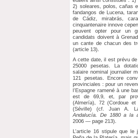
étaient ainsi constitués : 1)
2) soleares, polos, cañas e
fandangos de Lucena, taran
de Cádiz, mirabrás, car
cinquantenaire innove cepen
peuvent opter pour un gr
candidats doivent à Grena
un cante de chacun des tr
(article 13).
A cette date, il est prévu d
25000 pesetas. La dotati
salaire nominal journalier 
121 pesetas. Encore convi
provinciales : pour un reve
l’Espagne ramené à une ba
est de 69,9, et, par pro
(Almería), 72 (Cordoue et
(Séville) (cf. Juan A.
Andalucía. De 1880 a la a
2006 — page 213).
L’article 16 stipule que 
Peña de la Platería, mais q