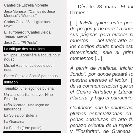
Cantes de Estrella Morente
... Dès le 28 mars,
El Id
José Menese : "Cantes de José
termes :
Menese" / "Menese"
[...]
IDEAL quiere estar pres
Carlos Cruz : "Si mi grito fuera el
rayo"
de pregón y de cartel a cua
El Turronero : "Cantes viejos.
sus páginas para evocar p
Temas nuevos"
muertos — del viejo arte a
José Cala "El Poeta"
los cortijos donde pueda es
La critique des musiciens
determinado, sale al pri
Philippe Laccarrière a écouté pour
momentos
[...]
nous :
Michel Haumont a écouté pour
A partir de mañana, inici
nous :
Jondo", por donde pasará to
Pierre Chaze a écouté pour nous :
nuestra interese al lector
. 
Initiation
de la conmemoración que se 
Tomatito : une leçon de bulería
el Centro Artístico y Liter
Un cours particulier avec Niño
Platería" y bajo el patrocin
Ricardo
Niño Ricardo : une leçon de
Contamos con la colaboraci
fandangos
plumas especializadas en
La Soleá por Bulería
peñas andaluzas de arte fl
La Granaína
pedazo oriental de la región
La Bulería (1ère partie)
y "Fosforito", de Granada