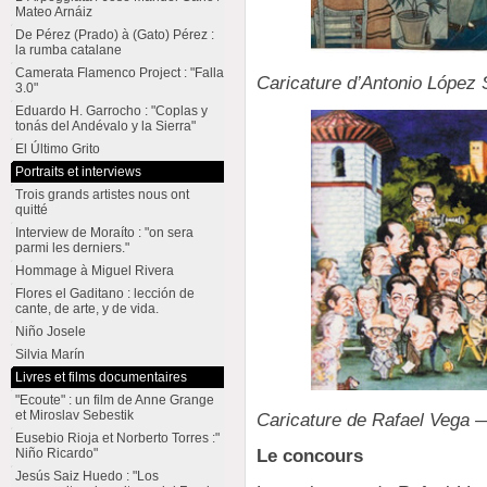
Mateo Arnáiz
De Pérez (Prado) à (Gato) Pérez :
la rumba catalane
Camerata Flamenco Project : "Falla
Caricature d’Antonio Lópe
3.0"
Eduardo H. Garrocho : "Coplas y
tonás del Andévalo y la Sierra"
El Último Grito
Portraits et interviews
Trois grands artistes nous ont
quitté
Interview de Moraíto : "on sera
parmi les derniers."
Hommage à Miguel Rivera
Flores el Gaditano : lección de
cante, de arte, y de vida.
Niño Josele
Silvia Marín
Livres et films documentaires
"Ecoute" : un film de Anne Grange
et Miroslav Sebestik
Caricature de Rafael Vega 
Eusebio Rioja et Norberto Torres :"
Niño Ricardo"
Le concours
Jesús Saiz Huedo : "Los