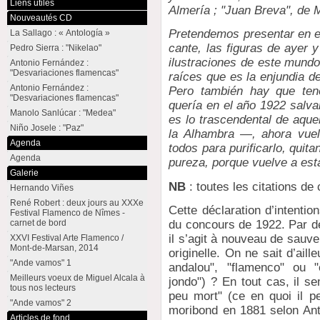
Liens utiles
Almería ; "Juan Breva", de 
Nouveautés CD
Pretendemos presentar en es
La Sallago : « Antología »
cante, las figuras de ayer y
Pedro Sierra : "Nikelao"
ilustraciones de este mundo
Antonio Fernández :
"Desvariaciones flamencas"
raíces que es la enjundia d
Antonio Fernández :
Pero también hay que ten
"Desvariaciones flamencas"
quería en el año 1922 salva
Manolo Sanlúcar : "Medea"
es lo trascendental de aque
Niño Josele : "Paz"
la Alhambra —, ahora vuel
Agenda
todos para purificarlo, quit
Agenda
pureza, porque vuelve a esta
Galerie
NB
: toutes les citations de c
Hernando Viñes
René Robert : deux jours au XXXe
Cette déclaration d’intenti
Festival Flamenco de Nîmes -
du concours de 1922. Par d
carnet de bord
il s’agit à nouveau de sauve
XXVI Festival Arte Flamenco /
Mont-de-Marsan, 2014
originelle. On ne sait d’aille
"Ande vamos" 1
andalou", "flamenco" ou "c
Meilleurs voeux de Miguel Alcala à
jondo") ? En tout cas, il se
tous nos lecteurs
peu mort" (ce en quoi il pe
"Ande vamos" 2
moribond en 1881 selon Ant
Articles de fond