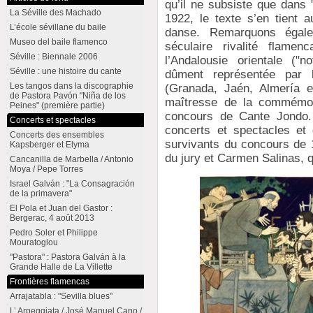
qu’il ne subsiste que dans
La Séville des Machado
1922, le texte s’en tient a
L’école sévillane du baile
danse. Remarquons égalem
Museo del baile flamenco
séculaire rivalité flamen
Séville : Biennale 2006
l’Andalousie orientale ("n
Séville : une histoire du cante
dûment représentée par 
Les tangos dans la discographie
(Granada, Jaén, Almería e
de Pastora Pavón "Niña de los
maîtresse de la commémora
Peines" (première partie)
concours de Cante Jondo. 
Concerts et spectacles
concerts et spectacles e
Concerts des ensembles
survivants du concours de 1
Kapsberger et Elyma
du jury et Carmen Salinas, q
Cancanilla de Marbella / Antonio
Moya / Pepe Torres
Israel Galván : "La Consagración
de la primavera"
El Pola et Juan del Gastor :
Bergerac, 4 août 2013
Pedro Soler et Philippe
Mouratoglou
"Pastora" : Pastora Galván à la
Grande Halle de La Villette
Frontières flamencas
Arrajatabla : "Sevilla blues"
L’ Arpeggiata / José Manuel Cano /