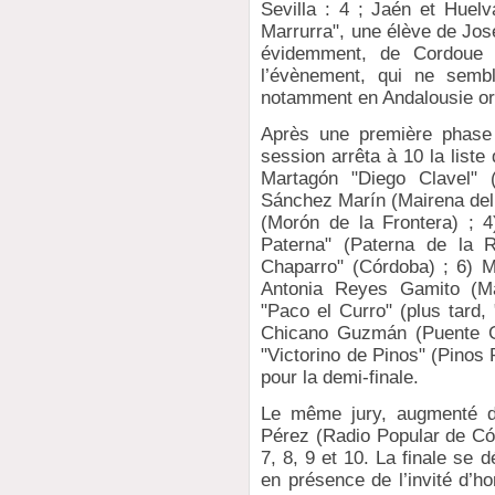
Sevilla : 4 ; Jaén et Huelv
Marrurra", une élève de Jos
évidemment, de Cordoue 
l’évènement, qui ne sembl
notamment en Andalousie ori
Après une première phase 
session arrêta à 10 la liste
Martagón "Diego Clavel" 
Sánchez Marín (Mairena del 
(Morón de la Frontera) ; 
Paterna" (Paterna de la R
Chaparro" (Córdoba) ; 6) M
Antonia Reyes Gamito (Má
"Paco el Curro" (plus tard,
Chicano Guzmán (Puente Ge
"Victorino de Pinos" (Pinos 
pour la demi-finale.
Le même jury, augmenté d
Pérez (Radio Popular de Cór
7, 8, 9 et 10. La finale se 
en présence de l’invité d’h