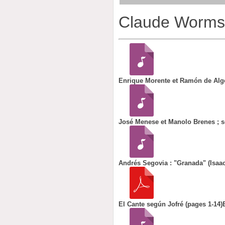
Claude Worm
Enrique Morente et Ramón de Alge
José Menese et Manolo Brenes ; s
Andrés Segovia : "Granada" (Isaac 
El Cante según Jofré (pages 1-14)