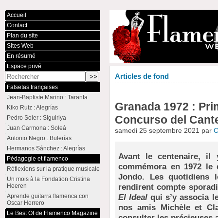
Accueil
Contact
Plan du site
Sites Web
En résumé
Espace privé
Articles de fond
Falsetas françaises
Jean-Baptiste Marino : Taranta
Granada 1972 : Pri
Kiko Ruiz : Alegrías
Concurso del Cant
Pedro Soler : Siguiriya
Juan Carmona : Soleá
samedi 25 septembre 2021 par
C
Antonio Negro : Bulerías
Hermanos Sánchez : Alegrías
Avant le centenaire, il
Pédagogie et flamenco
commémora en 1972 le d
Réflexions sur la pratique musicale
Jondo. Les quotidiens l
Un mois à la Fondation Cristina
rendirent compte sporadi
Heeren
El Ideal
qui s’y associa l
Aprende guitarra flamenca con
Oscar Herrero
nos amis Michèle et C
Le Best Of de Flamenco Magazine
consulter les précieuses a