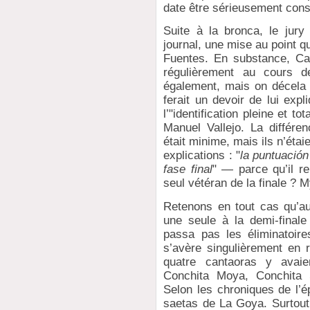
date être sérieusement con
Suite à la bronca, le jur
journal, une mise au point q
Fuentes. En substance, Ca
régulièrement au cours d
également, mais on décela 
ferait un devoir de lui ex
l’"identification pleine et 
Manuel Vallejo. La différe
était minime, mais ils n’éta
explications : "
la puntuación
fase final
" — parce qu’il re
seul vétéran de la finale ? M
Retenons en tout cas qu’au
une seule à la demi-fina
passa pas les éliminatoires
s’avère singulièrement en 
quatre cantaoras y avaie
Conchita Moya, Conchita 
Selon les chroniques de l’ép
saetas de La Goya. Surtout