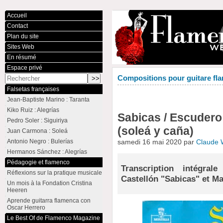
Accueil
Contact
Plan du site
Sites Web
En résumé
Espace privé
Compositions pour guitare fla
Falsetas françaises
Jean-Baptiste Marino : Taranta
Kiko Ruiz : Alegrías
Sabicas / Escudero 
Pedro Soler : Siguiriya
(soleá y caña)
Juan Carmona : Soleá
Antonio Negro : Bulerías
samedi 16 mai 2020 par
Claude
Hermanos Sánchez : Alegrías
Pédagogie et flamenco
Transcription intégra
Réflexions sur la pratique musicale
Castellón "Sabicas" et M
Un mois à la Fondation Cristina
Heeren
Aprende guitarra flamenca con
Oscar Herrero
Le Best Of de Flamenco Magazine