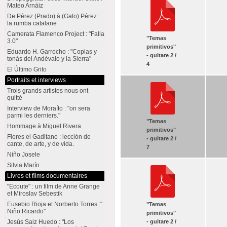
Mateo Arnáiz
De Pérez (Prado) à (Gato) Pérez :
la rumba catalane
Camerata Flamenco Project : "Falla
"Temas
3.0"
primitivos"
Eduardo H. Garrocho : "Coplas y
- guitare 2 /
tonás del Andévalo y la Sierra"
4
El Último Grito
Portraits et interviews
Trois grands artistes nous ont
quitté
Interview de Moraíto : "on sera
parmi les derniers."
"Temas
Hommage à Miguel Rivera
primitivos"
Flores el Gaditano : lección de
- guitare 2 /
cante, de arte, y de vida.
7
Niño Josele
Silvia Marín
Livres et films documentaires
"Ecoute" : un film de Anne Grange
et Miroslav Sebestik
Eusebio Rioja et Norberto Torres :"
"Temas
Niño Ricardo"
primitivos"
- guitare 2 /
Jesús Saiz Huedo : "Los