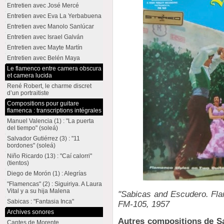
Entretien avec José Mercé
Entretien avec Eva La Yerbabuena
Entretien avec Manolo Sanlúcar
Entretien avec Israel Galván
Entretien avec Mayte Martín
Entretien avec Belén Maya
Le flamenco entre camera obscura
et camera lucida
René Robert, le charme discret
d’un portraitiste
Compositions pour guitare
flamenca : transcriptions intégrales
Manuel Valencia (1) : "La puerta
del tiempo" (soleá)
Salvador Gutiérrez (3) : "11
bordones" (soleá)
Niño Ricardo (13) : "Caí calorri"
(tientos)
Diego de Morón (1) : Alegrías
"Flamencas" (2) : Siguiriya. A Laura
Vital y a su hija Malena
"Sabicas and Escudero. Flam
Sabicas : "Fantasia Inca"
FM-105, 1957
Archives sonores
Autres compositions de Sa
Cantes de Morente