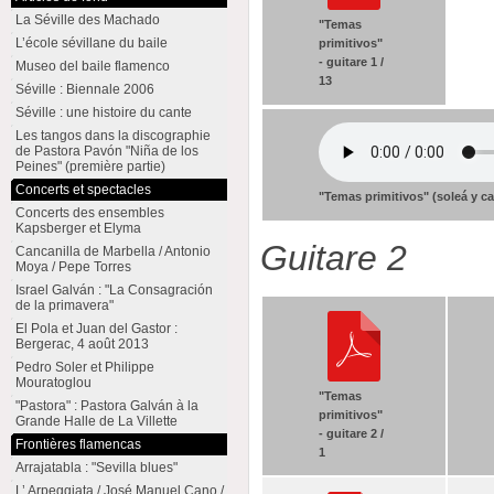
La Séville des Machado
"Temas
L’école sévillane du baile
primitivos"
- guitare 1 /
Museo del baile flamenco
13
Séville : Biennale 2006
Séville : une histoire du cante
Les tangos dans la discographie
de Pastora Pavón "Niña de los
Peines" (première partie)
Concerts et spectacles
"Temas primitivos" (soleá y c
Concerts des ensembles
Kapsberger et Elyma
Guitare 2
Cancanilla de Marbella / Antonio
Moya / Pepe Torres
Israel Galván : "La Consagración
de la primavera"
El Pola et Juan del Gastor :
Bergerac, 4 août 2013
Pedro Soler et Philippe
Mouratoglou
"Temas
"Pastora" : Pastora Galván à la
primitivos"
Grande Halle de La Villette
- guitare 2 /
Frontières flamencas
1
Arrajatabla : "Sevilla blues"
L’ Arpeggiata / José Manuel Cano /