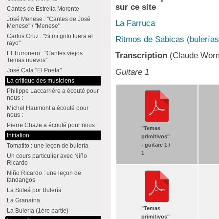
sur ce site
Cantes de Estrella Morente
José Menese : "Cantes de José
La Farruca
Menese" / "Menese"
Carlos Cruz : "Si mi grito fuera el
Ritmos de Sabicas (bulerías
rayo"
El Turronero : "Cantes viejos.
Transcription
(Claude Wor
Temas nuevos"
José Cala "El Poeta"
Guitare 1
La critique des musiciens
Philippe Laccarrière a écouté pour
nous :
Michel Haumont a écouté pour
nous :
Pierre Chaze a écouté pour nous :
"Temas
Initiation
primitivos"
- guitare 1 /
Tomatito : une leçon de bulería
1
Un cours particulier avec Niño
Ricardo
Niño Ricardo : une leçon de
fandangos
La Soleá por Bulería
La Granaína
"Temas
La Bulería (1ère partie)
primitivos"