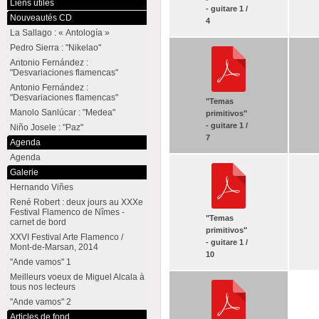
Liens utiles
- guitare 1 /
Nouveautés CD
4
La Sallago : « Antología »
Pedro Sierra : "Nikelao"
Antonio Fernández :
"Desvariaciones flamencas"
Antonio Fernández :
"Desvariaciones flamencas"
"Temas
Manolo Sanlúcar : "Medea"
primitivos"
- guitare 1 /
Niño Josele : "Paz"
7
Agenda
Agenda
Galerie
Hernando Viñes
René Robert : deux jours au XXXe
Festival Flamenco de Nîmes -
"Temas
carnet de bord
primitivos"
XXVI Festival Arte Flamenco /
- guitare 1 /
Mont-de-Marsan, 2014
10
"Ande vamos" 1
Meilleurs voeux de Miguel Alcala à
tous nos lecteurs
"Ande vamos" 2
Articles de fond