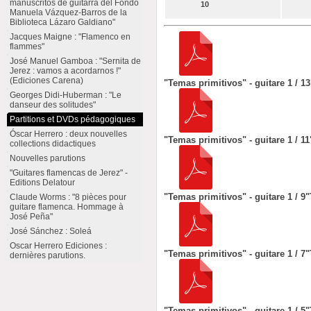
manuscritos de guitarra del Fondo
10
Manuela Vázquez-Barros de la
Biblioteca Lázaro Galdiano"
Jacques Maigne : "Flamenco en
flammes"
José Manuel Gamboa : "Sernita de
Jerez : vamos a acordarnos !"
(Ediciones Carena)
"Temas primitivos" - guitare 1 / 13
Georges Didi-Huberman : "Le
danseur des solitudes"
Partitions et DVDs pédagogiques
Óscar Herrero : deux nouvelles
"Temas primitivos" - guitare 1 / 11
collections didactiques
Nouvelles parutions
"Guitares flamencas de Jerez" -
Editions Delatour
"Temas primitivos" - guitare 1 / 9
"
Claude Worms : "8 pièces pour
guitare flamenca. Hommage à
José Peña"
José Sánchez : Soleá
Oscar Herrero Ediciones :
"Temas primitivos" - guitare 1 / 7
"
dernières parutions.
"Temas primitivos" - guitare 1 / 5
"