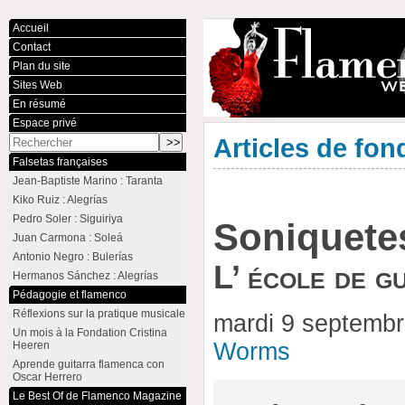
Accueil
Contact
Plan du site
Sites Web
En résumé
Espace privé
Articles de fon
Falsetas françaises
Jean-Baptiste Marino : Taranta
Kiko Ruiz : Alegrías
Pedro Soler : Siguiriya
Soniquetes
Juan Carmona : Soleá
Antonio Negro : Bulerías
L’ école de g
Hermanos Sánchez : Alegrías
Pédagogie et flamenco
Réflexions sur la pratique musicale
mardi 9 septemb
Un mois à la Fondation Cristina
Worms
Heeren
Aprende guitarra flamenca con
Oscar Herrero
Le Best Of de Flamenco Magazine