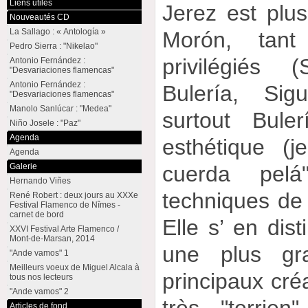
Liens utiles
Jerez est plu
Nouveautés CD
La Sallago : « Antología »
Morón, tan
Pedro Sierra : "Nikelao"
privilégiés 
Antonio Fernández :
"Desvariaciones flamencas"
Antonio Fernández :
Bulería, Sig
"Desvariaciones flamencas"
Manolo Sanlúcar : "Medea"
surtout Bule
Niño Josele : "Paz"
Agenda
esthétique (
Agenda
cuerda pel
Galerie
Hernando Viñes
techniques de 
René Robert : deux jours au XXXe
Festival Flamenco de Nîmes -
carnet de bord
Elle s’ en dis
XXVI Festival Arte Flamenco /
Mont-de-Marsan, 2014
une plus gra
"Ande vamos" 1
Meilleurs voeux de Miguel Alcala à
principaux cré
tous nos lecteurs
"Ande vamos" 2
très "terrie
Articles de fond