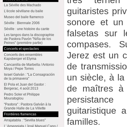
La Séville des Machado
guitaristes pri
L’école sévillane du baile
Museo del baile flamenco
sonore et un
Séville : Biennale 2006
Séville : une histoire du cante
falsetas sur 
Les tangos dans la discographie
de Pastora Pavón "Niña de los
compases. Su
Peines" (première partie)
Concerts et spectacles
Jerez est un c
Concerts des ensembles
Kapsberger et Elyma
de transmissio
Cancanilla de Marbella / Antonio
Moya / Pepe Torres
un siècle, à la
Israel Galván : "La Consagración
de la primavera"
El Pola et Juan del Gastor :
de maîtres à 
Bergerac, 4 août 2013
Pedro Soler et Philippe
persistance
Mouratoglou
"Pastora" : Pastora Galván à la
guitaristique
Grande Halle de La Villette
Frontières flamencas
familles.
Arrajatabla : "Sevilla blues"
L’ Arpeggiata / José Manuel Cano /