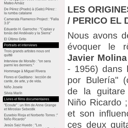
Mateo Arnáiz
LES ORIGINE
De Pérez (Prado) à (Gato) Pérez :
la rumba catalane
/ PERICO EL
Camerata Flamenco Project : "Falla
3.0"
Eduardo H. Garrocho : "Coplas y
Nous avons dé
tonás del Andévalo y la Sierra"
El Último Grito
évoquer le r
Portraits et interviews
Trois grands artistes nous ont
Javier Molin
quitté
Interview de Moraíto : "on sera
parmi les derniers."
- 1956) dans 
Hommage à Miguel Rivera
por Bulería" (
Flores el Gaditano : lección de
cante, de arte, y de vida.
Niño Josele
de la guitare
Silvia Marín
Livres et films documentaires
Niño Ricardo 
"Ecoute" : un film de Anne Grange
et Miroslav Sebestik
et son influen
Eusebio Rioja et Norberto Torres :"
Niño Ricardo"
ces deux guitar
Jesús Saiz Huedo : "Los