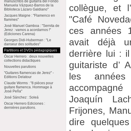
manuscritos de guitarra del Fondo
collègue, et 
Manuela Vázquez-Barros de la
Biblioteca Lázaro Galdiano"
Jacques Maigne : "Flamenco en
"Café Noveda
flammes"
José Manuel Gamboa : "Sernita de
ces années 1
Jerez : vamos a acordarnos !"
(Ediciones Carena)
avait déjà u
Georges Didi-Huberman : "Le
danseur des solitudes"
Partitions et DVDs pédagogiques
derrière lui : 
Óscar Herrero : deux nouvelles
collections didactiques
guitariste d’
Nouvelles parutions
"Guitares flamencas de Jerez" -
les années
Editions Delatour
Claude Worms : "8 pièces pour
accompagné
guitare flamenca. Hommage à
José Peña"
Joaquín Lach
José Sánchez : Soleá
Oscar Herrero Ediciones :
Frijones, Manue
dernières parutions.
dire quelque