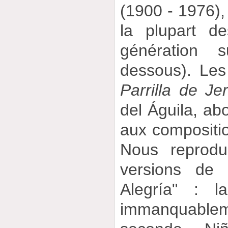
(1900 - 1976),
la plupart de
génération s
dessous). Les
Parrilla de Je
del Águila, ab
aux compositio
Nous reprodu
versions de 
Alegría" : l
immanquablem