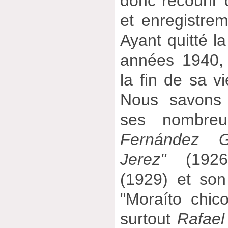
donc recourir
et enregistre
Ayant quitté l
années 1940, 
la fin de sa v
Nous savons 
ses nombreu
Fernández G
Jerez"
(192
(1929) et so
"Moraíto chic
surtout
Rafael