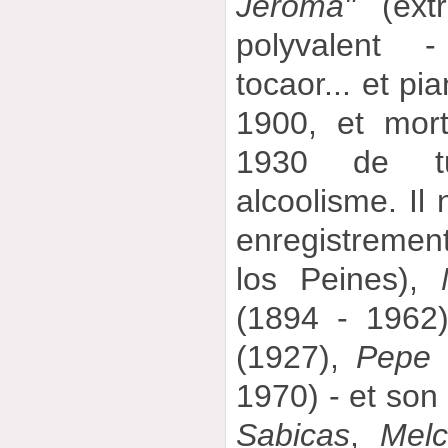
Jeroma"
(extr
polyvalent -
tocaor... et pi
1900, et mor
1930 de tu
alcoolisme. Il
enregistreme
los Peines),
(1894 - 1962)
(1927),
Pepe 
1970) - et son
Sabicas
,
Mel