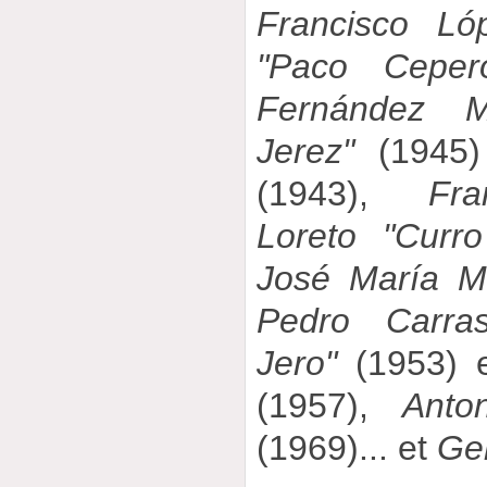
Francisco Ló
"Paco Ceper
Fernández Mo
Jerez"
(1945)
(1943),
Fr
Loreto "Curr
José María M
Pedro Carra
Jero"
(1953) e
(1957),
Anto
(1969)... et
Ge