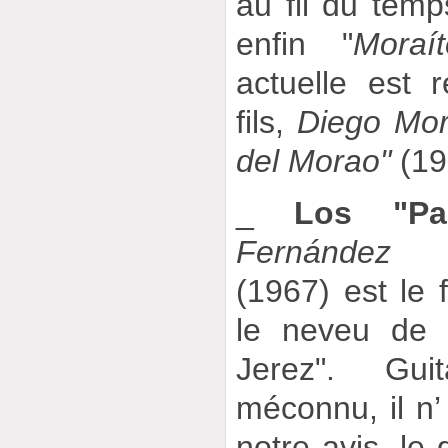
au fil du temp
enfin "
Moraít
actuelle est 
fils,
Diego Mor
del Morao"
(19
_
Los "Parr
Fernández Gá
(1967) est le 
le neveu de 
Jerez". Guit
méconnu, il n’
notre avis, le 