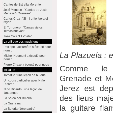
Cantes de Estrella Morente
José Menese : "Cantes de José
Menese" / "Menese"
Carlos Cruz : "Si mi grito fuera el
rayo"
El Turronero : "Cantes viejos.
Temas nuevos"
José Cala "El Poeta"
La critique des musiciens
Philippe Laccarrière a écouté pour
nous :
La Plazuela : 
Michel Haumont a écouté pour
nous :
Pierre Chaze a écouté pour nous :
Comme le 
Initiation
Tomatito : une leçon de bulería
Grenade et Mo
Un cours particulier avec Niño
Ricardo
Jerez est dep
Niño Ricardo : une leçon de
fandangos
des lieus maje
La Soleá por Bulería
La Granaína
la guitare fl
La Bulería (1ère partie)