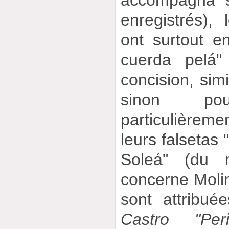
accompagna s
enregistrés), 
ont surtout 
cuerda pelá"
concision, simi
sinon po
particulièrem
leurs falsetas 
Soleá" (du 
concerne Molina
sont attribué
Castro "Per