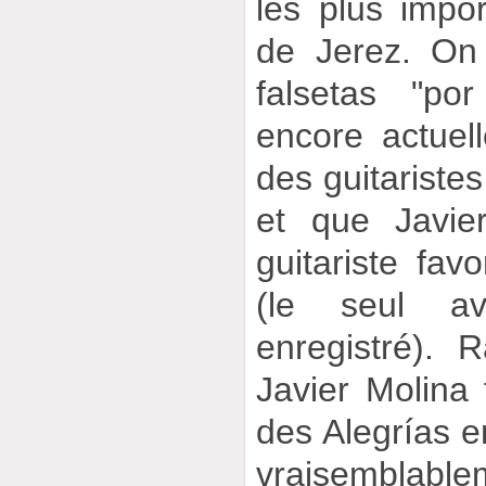
les plus impor
de Jerez. On
falsetas "por
encore actuel
des guitaristes
et que Javie
guitariste fav
(le seul av
enregistré). 
Javier Molina f
des Alegrías e
vraisembl