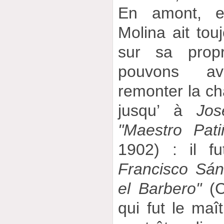
En amont, e
Molina ait touj
sur sa propr
pouvons av
remonter la ch
jusqu’ à
Jos
"Maestro Pati
1902) : il f
Francisco Sá
el Barbero"
(C
qui fut le maî