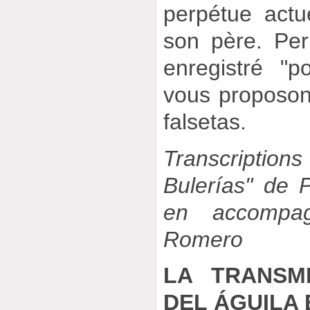
perpétue actu
son père. Per
enregistré "p
vous proposon
falsetas.
Transcriptions
Bulerías" de P
en accompa
Romero
LA TRANSMI
DEL ÁGUILA 