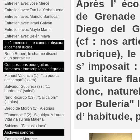
Après l’ éc
Entretien avec José Mercé
Entretien avec Eva La Yerbabuena
de Grenade
Entretien avec Manolo Sanlúcar
Entretien avec Israel Galván
Diego del G
Entretien avec Mayte Martín
Entretien avec Belén Maya
(cf : nos ar
Le flamenco entre camera obscura
et camera lucida
rubrique), le
René Robert, le charme discret
d’un portraitiste
s’ imposait :
Compositions pour guitare
flamenca : transcriptions intégrales
la guitare fl
Manuel Valencia (1) : "La puerta
del tiempo" (soleá)
Salvador Gutiérrez (3) : "11
donc, nature
bordones" (soleá)
Niño Ricardo (13) : "Caí calorri"
por Bulería"
(tientos)
Diego de Morón (1) : Alegrías
d’ habitude, 
"Flamencas" (2) : Siguiriya. A Laura
Vital y a su hija Malena
Sabicas : "Fantasia Inca"
Archives sonores
Cantes de Morente