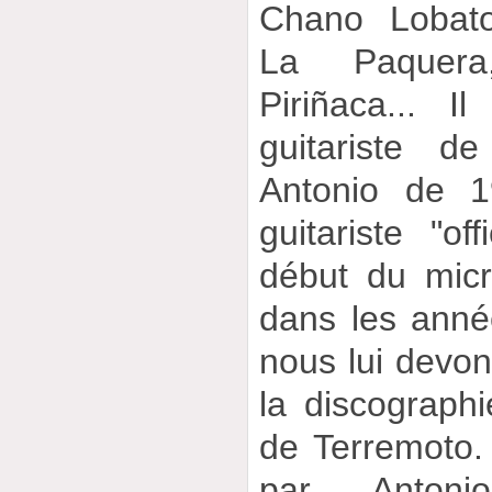
Chano Lobato
La Paquera
Piriñaca... 
guitariste d
Antonio de 1
guitariste "of
début du micr
dans les année
nous lui devo
la discograph
de Terremoto. 
par Antoni