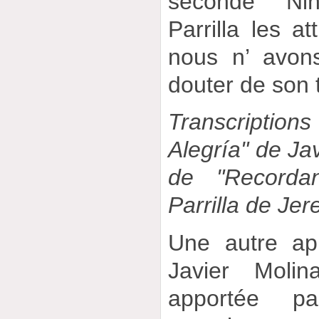
seconde Ni
Parrilla les at
nous n’ avon
douter de son
Transcriptions
Alegría" de Jav
de "Recorda
Parrilla de Jer
Une autre ap
Javier Moli
apportée p