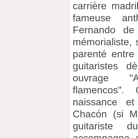
carrière madri
fameuse ant
Fernando de 
mémorialiste, s
parenté entre
guitaristes 
ouvrage "A
flamencos".
naissance et
Chacón (si Mo
guitariste d