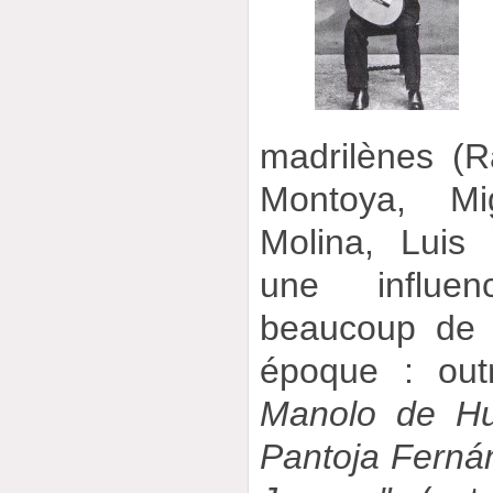
madrilènes (
Montoya, Mig
Molina, Luis 
une influe
beaucoup de p
époque : ou
Manolo de Hu
Pantoja Fernán