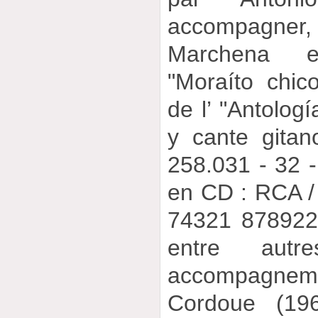
accompagner
Marchena 
"Moraíto chico
de l’ "Antolog
y cante gitan
258.031 - 32 -
en CD : RCA /
74321 878922,
entre autr
accompagneme
Cordoue (196