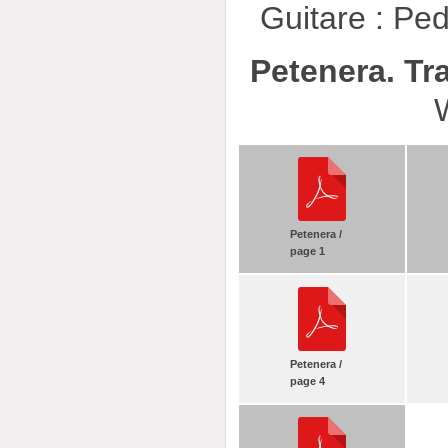
Guitare : Ped
Petenera. Tr
Petenera /
page 1
Petenera /
page 4