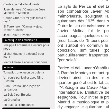
Cantes de Estrella Morente
Le syle de
Perico el del L
José Menese : "Cantes de José
son compatriote Javier Mo
Menese" / "Menese"
mémorialiste, soulignait 
Carlos Cruz : "Si mi grito fuera el
guitaristes dès 1935, dans 
rayo"
Outre le lieu de naissance 
El Turronero : "Cantes viejos.
Temas nuevos"
Javier Molina fut le pre
accompagna quelques-uns 
José Cala "El Poeta"
(neuf faces de 78 tours pou
La critique des musiciens
ont surtout en commun le 
Philippe Laccarrière a écouté pour
nous :
concision, similitudes (p
Michel Haumont a écouté pour
particulièrement frappantes
nous :
"por soleá".
Pierre Chaze a écouté pour nous :
Initiation
Perico el del Lunar s’établ
à Ramón Montoya en tant que
Tomatito : une leçon de bulería
devient ainsi l’un des pili
Un cours particulier avec Niño
Ricardo
quartier général est le tabla
Niño Ricardo : une leçon de
l’"
Antología del Cante Fla
fandangos
internationale. L’initiative
La Soleá por Bulería
espagnole. Pour initier le 
La Granaína
Madrid le musicologue et 
La Bulería (1ère partie)
d’y engager le guitariste L