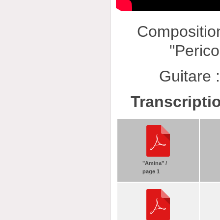
Composition
"Perico
Guitare 
Transcripti
"Amina" /
page 1