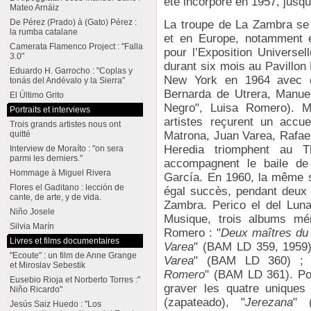
été incorporé en 1957, jusq
Mateo Arnáiz
De Pérez (Prado) à (Gato) Pérez :
La troupe de La Zambra se 
la rumba catalane
et en Europe, notamment 
Camerata Flamenco Project : "Falla
pour l’Exposition Universel
3.0"
durant six mois au Pavillon
Eduardo H. Garrocho : "Coplas y
New York en 1964 avec de
tonás del Andévalo y la Sierra"
Bernarda de Utrera, Manuel 
El Último Grito
Negro", Luisa Romero). M
Portraits et interviews
artistes reçurent un accu
Trois grands artistes nous ont
Matrona, Juan Varea, Rafael
quitté
Heredia triomphent au 
Interview de Moraíto : "on sera
parmi les derniers."
accompagnent le baile de
Hommage à Miguel Rivera
García. En 1960, la même 
Flores el Gaditano : lección de
égal succès, pendant deux 
cante, de arte, y de vida.
Zambra. Perico el del Luna
Niño Josele
Musique, trois albums mé
Silvia Marín
Romero : "
Deux maîtres du 
Livres et films documentaires
Varea
" (BAM LD 359, 1959)
"Ecoute" : un film de Anne Grange
Varea
" (BAM LD 360) ; 
et Miroslav Sebestik
Romero
" (BAM LD 361). Po
Eusebio Rioja et Norberto Torres :"
graver les quatre uniques 
Niño Ricardo"
(zapateado), "
Jerezana
" (
Jesús Saiz Huedo : "Los