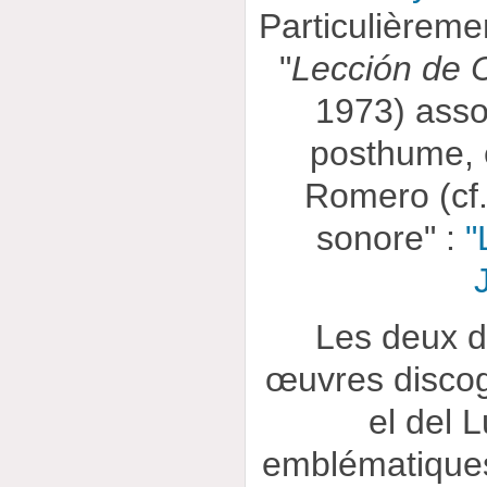
Particulièreme
"
Lección de 
1973) assoc
posthume, 
Romero (cf.
sonore" :
"
Les deux d
œuvres disco
el del 
emblématiques