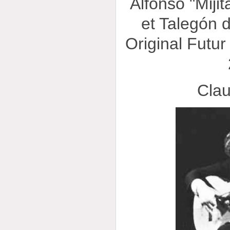
Alfonso "Mijit
et Talegón 
Original Futu
Cla