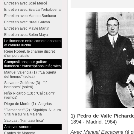
Entretien avec José Mercé
Entretien avec Eva La Yerbabuena
Entretien avec Manolo Sanlúcar
Entretien avec Israel Galván
Entretien avec Mayte Martín
Entretien avec Belén Maya
Le flamenco entre camera obscura
et camera lucida
René Robert, le charme discret
d’un portraitiste
Compositions pour guitare
flamenca : transcriptions intégrales
Manuel Valencia (1) : "La puerta
del tiempo" (soleá)
Salvador Gutiérrez (3) : "11
bordones" (soleá)
Niño Ricardo (13) : "Caí calorri"
(tientos)
Diego de Morón (1) : Alegrías
"Flamencas" (2) : Siguiriya. A Laura
Vital y a su hija Malena
1) Pedro de Valle Pichard
Sabicas : "Fantasia Inca"
1894 - Madrid, 1964)
Archives sonores
Avec Manuel Escacena (à ga
Cantes de Morente