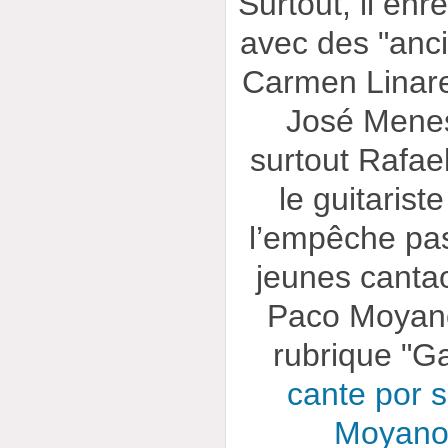
Surtout, il en
avec des "anc
Carmen Linare
José Menes
surtout Rafael
le guitariste
l’empêche pa
jeunes cantao
Paco Moyano 
rubrique "Ga
cante por s
Moyano 