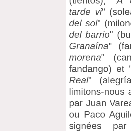
(tientos), "
A u
tarde vi
" (sole
del sol
" (milon
del barrio
" (bu
Granaína
" (f
morena
" (ca
fandango) et 
Real
" (alegr
limitons-nous a
par Juan Vare
ou Paco Aguil
signées par