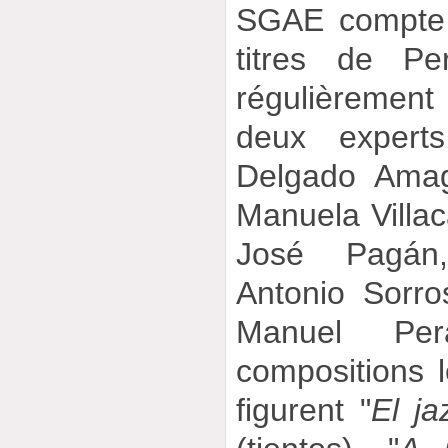
SGAE compte 
titres de Pe
régulièremen
deux expert
Delgado Amagr
Manuela Villac
José Pagán
Antonio Sorro
Manuel Per
compositions l
figurent "
El j