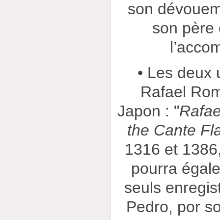
son dévouem
son père 
l’acco
• Les deux 
Rafael Rom
Japon : "
Rafae
the Cante F
1316 et 1386,
pourra égale
seuls enregis
Pedro, por so