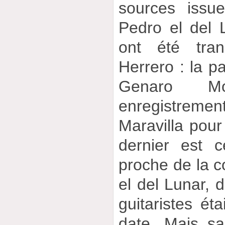
sources issu
Pedro el del 
ont été tra
Herrero : la pa
Genaro M
enregistreme
Maravilla pou
dernier est c
proche de la c
el del Lunar, 
guitaristes ét
date. Mais sa