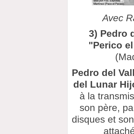
Avec R
3) Pedro d
"Perico el
(Mad
Pedro del Val
del Lunar Hij
à la transmi
son père, pa
disques et so
attach