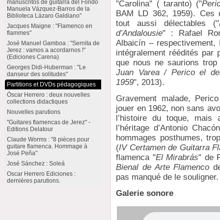
manuscritos de guitarra del Fondo
"Carolina" ( taranto) ("
Peri
Manuela Vázquez-Barros de la
BAM LD 362, 1959). Ces di
Biblioteca Lázaro Galdiano"
tout aussi délectables ("
Jacques Maigne : "Flamenco en
d’Andalousie
" : Rafael Ro
flammes"
Albaicín – respectivement,
José Manuel Gamboa : "Sernita de
Jerez : vamos a acordarnos !"
intégralement réédités par
(Ediciones Carena)
que nous ne saurions trop
Georges Didi-Huberman : "Le
Juan Varea / Perico el de
danseur des solitudes"
1959
", 2013).
Partitions et DVDs pédagogiques
Óscar Herrero : deux nouvelles
Gravement malade, Perico 
collections didactiques
jouer en 1962, non sans avo
Nouvelles parutions
l’histoire du toque, mais
"Guitares flamencas de Jerez" -
l’héritage d’Antonio Chacón
Editions Delatour
hommages posthumes, trop 
Claude Worms : "8 pièces pour
guitare flamenca. Hommage à
(
IV Certamen de Guitarra F
José Peña"
flamenca "
El Mirabrás
" de 
José Sánchez : Soleá
Bienal de Arte Flamenco
de
Oscar Herrero Ediciones :
pas manqué de le souligner.
dernières parutions.
Galerie sonore