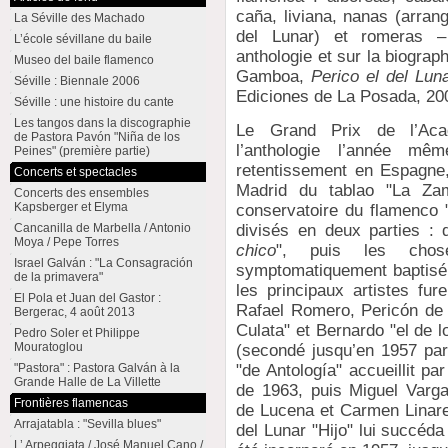
caña, liviana, nanas (arran
La Séville des Machado
del Lunar) et romeras – 
L’école sévillane du baile
anthologie et sur la biograp
Museo del baile flamenco
Gamboa,
Perico el del Lun
Séville : Biennale 2006
Ediciones de La Posada, 20
Séville : une histoire du cante
Les tangos dans la discographie
Le Grand Prix de l’Aca
de Pastora Pavón "Niña de los
l’anthologie l’année m
Peines" (première partie)
retentissement en Espagne
Concerts et spectacles
Madrid du tablao "La Zamb
Concerts des ensembles
Kapsberger et Elyma
conservatoire du flamenco "
divisés en deux parties : d
Cancanilla de Marbella / Antonio
Moya / Pepe Torres
chico
", puis les chos
Israel Galván : "La Consagración
symptomatiquement baptisé
de la primavera"
les principaux artistes fu
El Pola et Juan del Gastor :
Rafael Romero, Pericón de 
Bergerac, 4 août 2013
Culata" et Bernardo "el de l
Pedro Soler et Philippe
Mouratoglou
(secondé jusqu’en 1957 par
"de Antología" accueillit pa
"Pastora" : Pastora Galván à la
Grande Halle de La Villette
de 1963, puis Miguel Varg
Frontières flamencas
de Lucena et Carmen Linare
Arrajatabla : "Sevilla blues"
del Lunar "Hijo" lui succéda 
L’ Arpeggiata / José Manuel Cano /