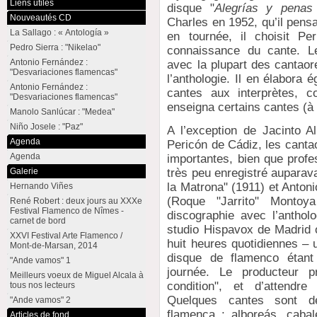
Liens utiles
disque "
Alegrías y penas
Nouveautés CD
Charles en 1952, qu’il pensa
La Sallago : « Antología »
en tournée, il choisit P
Pedro Sierra : "Nikelao"
connaissance du cante. Le 
Antonio Fernández :
avec la plupart des cantaore
"Desvariaciones flamencas"
l’anthologie. Il en élabora
Antonio Fernández :
cantes aux interprètes, c
"Desvariaciones flamencas"
enseigna certains cantes (
Manolo Sanlúcar : "Medea"
Niño Josele : "Paz"
A l’exception de Jacinto A
Agenda
Pericón de Cádiz, les cantao
Agenda
importantes, bien que profe
Galerie
très peu enregistré auparav
la Matrona" (1911) et Antoni
Hernando Viñes
(Roque "Jarrito" Montoya
René Robert : deux jours au XXXe
Festival Flamenco de Nîmes -
discographie avec l’anthol
carnet de bord
studio Hispavox de Madrid o
XXVI Festival Arte Flamenco /
huit heures quotidiennes – 
Mont-de-Marsan, 2014
disque de flamenco étant
"Ande vamos" 1
journée. Le producteur p
Meilleurs voeux de Miguel Alcala à
condition", et d’attendre
tous nos lecteurs
Quelques cantes sont d
"Ande vamos" 2
flamenca : alboreás, caba
Articles de fond