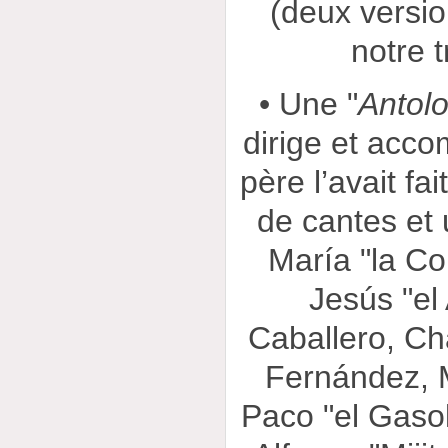
(deux versio
notre t
• Une "
Antol
dirige et ac
père l’avait fa
de cantes et 
María "la Co
Jesús "el
Caballero, Ch
Fernández, M
Paco "el Gasol