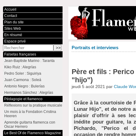
Accueil
Contact
Plan du site
Sites Web
En résumé
Espace privé
Portraits et interviews
Falsetas françaises
Jean-Baptiste Marino : Taranta
Kiko Ruiz : Alegrías
Père et fils : Peric
Pedro Soler : Siguiriya
"hijo")
Juan Carmona : Soleá
Antonio Negro : Bulerías
jeudi 5 août 2021 par
Claude Wo
Hermanos Sánchez : Alegrías
Pédagogie et flamenco
Grâce à la courtoisie de P
Réflexions sur la pratique musicale
Lunar Hijo", et de notre
Un mois à la Fondation Cristina
plaisir d’offrir à ses l
Heeren
inédite pour guitare, la
Aprende guitarra flamenca con
Oscar Herrero
Pichardo, "Perico el 
Le Best Of de Flamenco Magazine
occasion de rendre homma