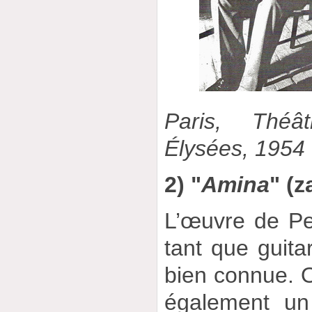
Paris, Thé
Élysées, 1954
2) "
Amina
" (
L’œuvre de Pe
tant que guita
bien connue. On
également un