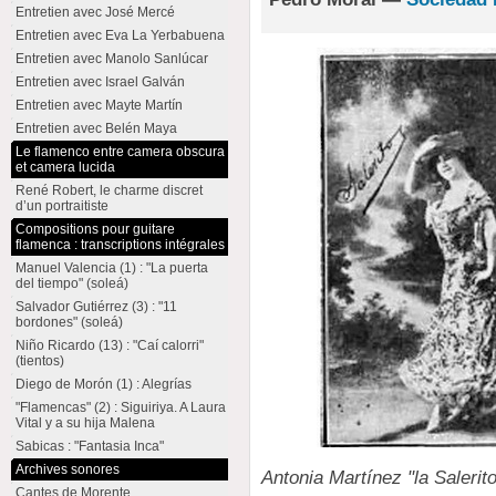
Entretien avec José Mercé
Entretien avec Eva La Yerbabuena
Entretien avec Manolo Sanlúcar
Entretien avec Israel Galván
Entretien avec Mayte Martín
Entretien avec Belén Maya
Le flamenco entre camera obscura
et camera lucida
René Robert, le charme discret
d’un portraitiste
Compositions pour guitare
flamenca : transcriptions intégrales
Manuel Valencia (1) : "La puerta
del tiempo" (soleá)
Salvador Gutiérrez (3) : "11
bordones" (soleá)
Niño Ricardo (13) : "Caí calorri"
(tientos)
Diego de Morón (1) : Alegrías
"Flamencas" (2) : Siguiriya. A Laura
Vital y a su hija Malena
Sabicas : "Fantasia Inca"
Archives sonores
Antonia Martínez "la Salerit
Cantes de Morente