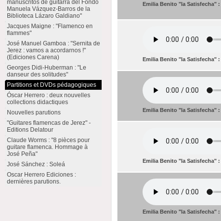
manuscritos de guitarra del Fondo
Emilia Benito "la Satisfecha" 
Manuela Vázquez-Barros de la
Biblioteca Lázaro Galdiano"
Jacques Maigne : "Flamenco en
flammes"
José Manuel Gamboa : "Sernita de
Jerez : vamos a acordarnos !"
(Ediciones Carena)
Emilia Benito "la Satisfecha" :
Georges Didi-Huberman : "Le
danseur des solitudes"
Partitions et DVDs pédagogiques
Óscar Herrero : deux nouvelles
collections didactiques
Emilia Benito "la Satisfecha" 
Nouvelles parutions
"Guitares flamencas de Jerez" -
Editions Delatour
Claude Worms : "8 pièces pour
guitare flamenca. Hommage à
José Peña"
Emilia Benito "la Satisfecha" :
José Sánchez : Soleá
Oscar Herrero Ediciones :
dernières parutions.
Emilia Benito "la Satisfecha"