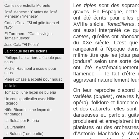
Les
tiples
sont des sopranos
Cantes de Estrella Morente
graves. En Espagne, cette 
José Menese : "Cantes de José
Menese" / "Menese"
ont été écrits pour elles
Carlos Cruz : "Si mi grito fuera el
XVIIIe siècle.
Tonadilleras
,
rayo"
ont aussi interprété ce q
El Turronero : "Cantes viejos.
cantes
, qu’elles ont abonda
Temas nuevos"
du XXe siècle. C’est que
José Cala "El Poeta"
rangeaient à l’époque dan
La critique des musiciens
même titre que les jotas pa
Philippe Laccarrière a écouté pour
jondura" selon une sorte de
nous :
ont été systématiquement 
Michel Haumont a écouté pour
flamenco — le fait d’être
nous :
aggravant naturellement leu
Pierre Chaze a écouté pour nous :
Initiation
On leur reproche d’abord 
Tomatito : une leçon de bulería
variétés (
cuplés
), œuvres l
Un cours particulier avec Niño
opéra), folklore et flamenc
Ricardo
et des cabarets, elles sont
Niño Ricardo : une leçon de
danseuses et, parfois, guit
fandangos
produisent et enregistrent 
La Soleá por Bulería
pianistes ou des orchestres 
La Granaína
d’Antonio Machado y Alvar
La Bulería (1ère partie)