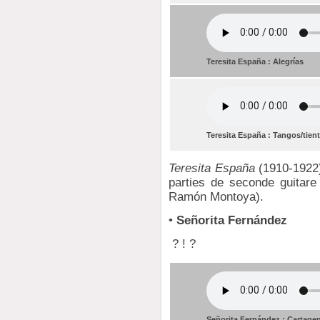
Teresita España : Alegrías
Teresita España : Tangos/tien
Teresita España
(1910-1922)
parties de seconde guitare
Ramón Montoya).
•
Señorita Fernández
? ! ?
Señorita Fernández : Cartage