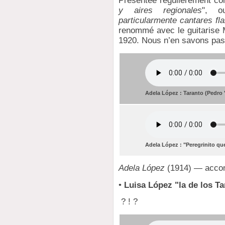
Présentée régulièrement 
y aires regionales
", o
particularmente cantares f
renommé avec le guitarise 
1920. Nous n’en savons pas 
Adela López : Taranto (Pedro 
Adela López : "Peregrinito qu
Adela López
(1914) — accom
•
Luisa López "la de los T
? ! ?