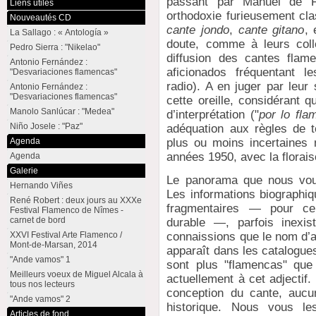
passant par Manuel de Fa
Liens utiles
orthodoxie furieusement clas
Nouveautés CD
cante jondo
,
cante gitano
, 
La Sallago : « Antología »
doute, comme à leurs collè
Pedro Sierra : "Nikelao"
diffusion des cantes flam
Antonio Fernández :
aficionados fréquentant l
"Desvariaciones flamencas"
radio). A en juger par leur
Antonio Fernández :
"Desvariaciones flamencas"
cette oreille, considérant q
Manolo Sanlúcar : "Medea"
d’interprétation ("
por lo fla
Niño Josele : "Paz"
adéquation aux règles de t
plus ou moins incertaines n
Agenda
années 1950, avec la florais
Agenda
Galerie
Le panorama que nous vous
Hernando Viñes
Les informations biographi
René Robert : deux jours au XXXe
fragmentaires — pour cel
Festival Flamenco de Nîmes -
carnet de bord
durable —, parfois inexi
XXVI Festival Arte Flamenco /
connaissions que le nom d’art
Mont-de-Marsan, 2014
apparaît dans les catalogue
"Ande vamos" 1
sont plus "flamencas" que
Meilleurs voeux de Miguel Alcala à
actuellement à cet adjectif
tous nos lecteurs
conception du cante, aucun
"Ande vamos" 2
historique. Nous vous le
Articles de fond