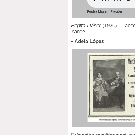
Pepita Lláser : Pregón
Pepita Lláser
(1930) — accom
Yance.
•
Adela López