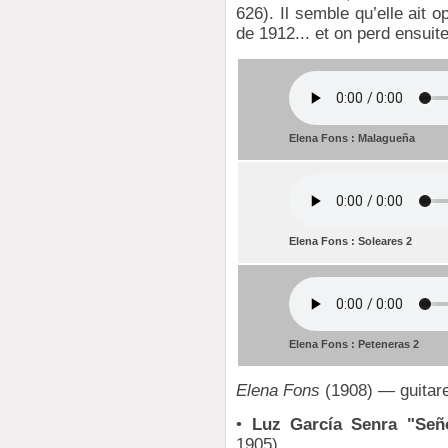
626). Il semble qu’elle ait o
de 1912... et on perd ensuite
Elena Fons : Malagueña
Elena Fons : Soleares 2
Elena Fons : Peteneras 2
Elena Fons
(1908) — guitare
•
Luz García Senra "Seño
1905)