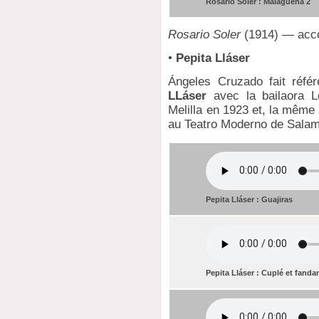
Rosario Soler : Malagueña 2
Rosario Soler
(1914) — acc
•
Pepita Lláser
Ángeles Cruzado fait réfé
LLáser
avec la bailaora Lo
Melilla en 1923 et, la même 
au Teatro Moderno de Salam
Pepita Lláser : Guajiras
Pepita Lláser : Cuplé et fand