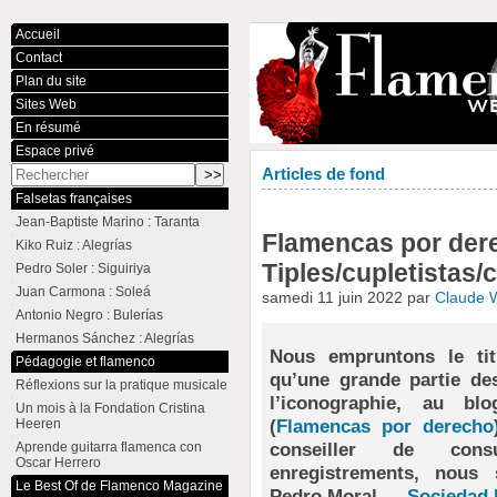
Accueil
Contact
Plan du site
Sites Web
En résumé
Espace privé
Articles de fond
Falsetas françaises
Jean-Baptiste Marino : Taranta
Flamencas por dere
Kiko Ruiz : Alegrías
Tiples/cupletistas/
Pedro Soler : Siguiriya
Juan Carmona : Soleá
samedi 11 juin 2022 par
Claude 
Antonio Negro : Bulerías
Hermanos Sánchez : Alegrías
Nous empruntons le titr
Pédagogie et flamenco
qu’une grande partie de
Réflexions sur la pratique musicale
l’iconographie, au bl
Un mois à la Fondation Cristina
(
Flamencas por derecho
Heeren
conseiller de cons
Aprende guitarra flamenca con
Oscar Herrero
enregistrements, nous
Le Best Of de Flamenco Magazine
Pedro Moral —
Sociedad 