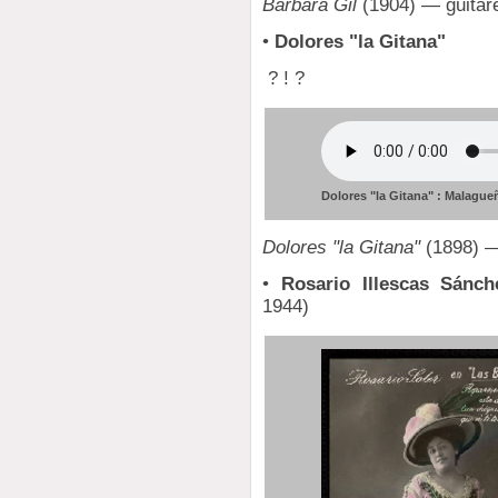
Bárbara Gil
(1904) — guitare
•
Dolores "la Gitana"
? ! ?
Dolores "la Gitana" : Malagu
Dolores "la Gitana"
(1898) —
•
Rosario Illescas Sánch
1944)