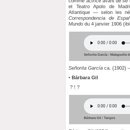
comme actrice avant de se t
et Teatro Apolo de Madri
Atlantique — selon les né
Correspondencia de Espa
Mundo
du 4 janvier 1906 (ibi
Señorita García : Malagueña d
Señorita García
ca. (1902) —
•
Bárbara Gil
? ! ?
Bárbara Gil : Tangos