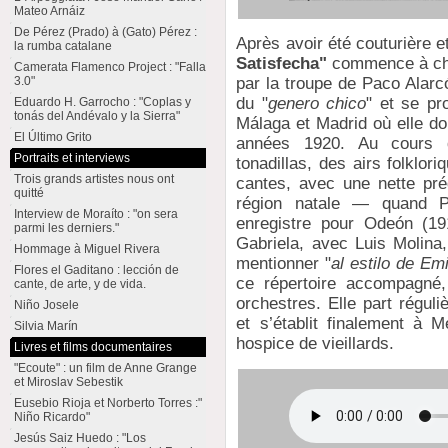
Mateo Arnáiz
De Pérez (Prado) à (Gato) Pérez :
Après avoir été couturière
la rumba catalane
Satisfecha"
commence à cha
Camerata Flamenco Project : "Falla
par la troupe de Paco Alarc
3.0"
du "
genero chico
" et se pr
Eduardo H. Garrocho : "Coplas y
tonás del Andévalo y la Sierra"
Málaga et Madrid où elle do
El Último Grito
années 1920. Au cours de
Portraits et interviews
tonadillas, des airs folklori
Trois grands artistes nous ont
cantes, avec une nette pré
quitté
région natale — quand P
Interview de Moraíto : "on sera
enregistre pour Odeón (19
parmi les derniers."
Gabriela, avec Luis Molina
Hommage à Miguel Rivera
mentionner "
al estilo de Emi
Flores el Gaditano : lección de
ce répertoire accompagné,
cante, de arte, y de vida.
orchestres. Elle part régul
Niño Josele
et s’établit finalement à 
Silvia Marín
hospice de vieillards.
Livres et films documentaires
"Ecoute" : un film de Anne Grange
et Miroslav Sebestik
Eusebio Rioja et Norberto Torres :"
Niño Ricardo"
Jesús Saiz Huedo : "Los