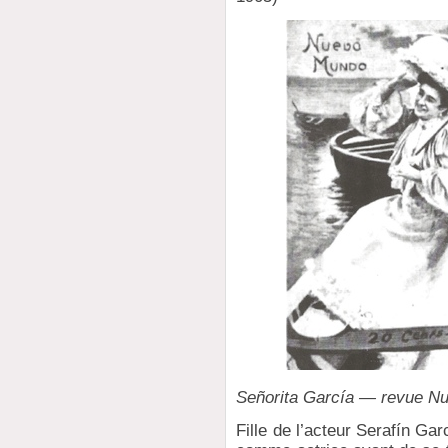
Señorita García — revue N
Fille de l’acteur Serafín Gar