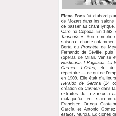
Elena Fons
fut d’abord pia
de Mozart dans les salons s
de passer au chant lyrique
Carolina Cepeda. En 1892, 
Tannhaüser
. Son triomphe e
saison et chante notamment
Berta du
Prophète
de Meye
Fernando de Séville, puis 
(opéras de Milan, Venise e
Rusticana
,
I Pagliacci
,
La 
Carmen
,
L’Orfeo
, etc. do
répertoire — ce qui ne l’em
en 1908. Elle était d’ailleu
Heraldo de Gerona
(24 oc
création de
Carmen
dans la 
extraites de la zarzuela
L
malagueña en s’accomp
Francisco Ortega Castejó
García et Antonio Góme
estilos
. Murcia, Ediciones 