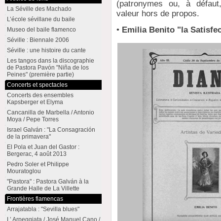
(patronymes ou, à défau
La Séville des Machado
valeur hors de propos.
L’école sévillane du baile
•
Emilia Benito "la Satisfe
Museo del baile flamenco
Séville : Biennale 2006
Séville : une histoire du cante
Les tangos dans la discographie
de Pastora Pavón "Niña de los
Peines" (première partie)
Concerts et spectacles
Concerts des ensembles
Kapsberger et Elyma
Cancanilla de Marbella / Antonio
Moya / Pepe Torres
Israel Galván : "La Consagración
de la primavera"
El Pola et Juan del Gastor :
Bergerac, 4 août 2013
Pedro Soler et Philippe
Mouratoglou
"Pastora" : Pastora Galván à la
Grande Halle de La Villette
Frontières flamencas
Arrajatabla : "Sevilla blues"
L’ Arpeggiata / José Manuel Cano /