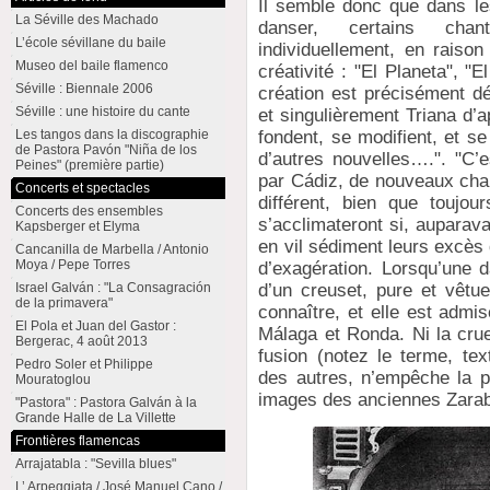
Il semble donc que dans le
La Séville des Machado
danser, certains cha
L’école sévillane du baile
individuellement, en raison
Museo del baile flamenco
créativité : "El Planeta", 
Séville : Biennale 2006
création est précisément dé
Séville : une histoire du cante
et singulièrement Triana d’apr
Les tangos dans la discographie
fondent, se modifient, et 
de Pastora Pavón "Niña de los
d’autres nouvelles….". "C’e
Peines" (première partie)
par Cádiz, de nouveaux chan
Concerts et spectacles
différent, bien que toujou
Concerts des ensembles
s’acclimateront si, auparava
Kapsberger et Elyma
en vil sédiment leurs excès
Cancanilla de Marbella / Antonio
Moya / Pepe Torres
d’exagération. Lorsqu’une 
Israel Galván : "La Consagración
d’un creuset, pure et vêtue
de la primavera"
connaître, et elle est admi
El Pola et Juan del Gastor :
Málaga et Ronda. Ni la crue
Bergerac, 4 août 2013
fusion (notez le terme, te
Pedro Soler et Philippe
des autres, n’empêche la p
Mouratoglou
images des anciennes Zara
"Pastora" : Pastora Galván à la
Grande Halle de La Villette
Frontières flamencas
Arrajatabla : "Sevilla blues"
L’ Arpeggiata / José Manuel Cano /