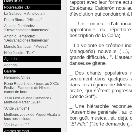
Liens utiles
rapport avec leur forme actu
Nouveautés CD
Estébanez Calderón note au
d’évolution qui conduiront à
La Sallago : « Antología »
Pedro Sierra : "Nikelao"
_ Un milieu d’aficiona
Antonio Fernández :
approfondie du répertoir
"Desvariaciones flamencas"
description de la Caña).
Antonio Fernández :
"Desvariaciones flamencas"
_ La volonté de création ind
Manolo Sanlúcar : "Medea"
Malagueña) nouvelle (…), 
Niño Josele : "Paz"
grande difficulté…". L’aute
Agenda
danseuse gitane.
Agenda
Galerie
_ Des chants populaires r
Hernando Viñes
seulement dans quelques 
René Robert : deux jours au XXXe
dans les régions de Medina 
Festival Flamenco de Nîmes -
arabe, qui s’éteint progre
carnet de bord
Conde Sol").
XXVI Festival Arte Flamenco /
Mont-de-Marsan, 2014
_ Une hiérarchie reconnue
"Ande vamos" 1
"Assemblée générale", au c
Meilleurs voeux de Miguel Alcala à
bon goût musical, et, déjà, d
tous nos lecteurs
"
El Fillo
" ("Je te demande (…
"Ande vamos" 2
Articles de fond