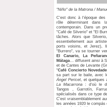
"Niño" de la Matrona / Manue
C’est donc à l’époque des 
rôle déterminant dans l
contemporain. Dans un pre
"Café de Silverio" et "El Bur
tâches. Alors que Silverio
essentiellement aux artis
ports voisins, et Jerez),
"Burrero", va se tourner ve
El Canario, La Peñaran
Málaga
… diffusent ainsi à
et de Cantes de Levante (G
"
Café Concierto Novedade
sa part sur le baile, avec 
Ángel Pericet
, et quelques
La Macarrona
: d’où le dé
Tangos , Garrotín, Farr
spécialisés dans ce type d
C’est vraisemblablement au
les années 1920 le compás 