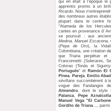
qui en était à l’époque le 
apprentis promis à un bril
Ricardo
. Nous n’entreprendr
des nombreux autres établi
plupart dans le centre hi
"Alameda de los Hercules"
cantes en provenance d’ Amé
se poursuit : aux ancien
Medina, Manuel Escacena, 
(
Pepa de Oro
), la Vidal
Colombiana, une création d
que Triana perpétue et d
Franconnetti (Solerares, Se
Colorao (Tonás et Siguiri
Portugués
" et
Ramón El O
Pinea
,
Pareja
,
Emilio Abad
sévillans succombèrent à le
vogue des Fandangos de
Almendro
, dont le style
Palanca
,
Pepe Aznalcolla
Manuel Vega "El Carboner
Gordito de Triana
…, parmi 