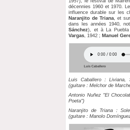
1957), le festival de Maire
décennies 1960 et 1970. Le
influence durable sur les c
Naranjito de Triana
, et su
dans les années 1940, no
Sánchez
), et à La Puebla
Vargas
, 1942 ;
Manuel Ger
Luis Caballero
Luis Caballero : Liviana,
(guitare : Melchor de March
Antonio Nuñez "El Chocolate
Poeta")
Naranjito de Triana : Sol
(guitare : Manolo Domíngue