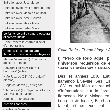
Entretien avec José Mercé
Entretien avec Eva La Yerbabuena
Entretien avec Manolo Sanlúcar
Entretien avec Israel Galván
Entretien avec Mayte Martín
Entretien avec Belén Maya
Le flamenco entre camera obscura
et camera lucida
René Robert, le charme discret
d’un portraitiste
Calle Betis - Triana / logo 
Compositions pour guitare
flamenca : transcriptions intégrales
I
) "Pero de todo aquel pa
Manuel Valencia (1) : "La puerta
uníversos recuerdos de e
del tiempo" (soleá)
Serafín Estébanez Calderón
Salvador Gutiérrez (3) : "11
bordones" (soleá)
Dès les années 1830,
Est
Niño Ricardo (13) : "Caí calorri"
(tientos)
flamenco à Séville. Ses "Es
Diego de Morón (1) : Alegrías
1831 et publiées en recue
d’informations sur la "pr
"Flamencas" (2) : Siguiriya. A Laura
Vital y a su hija Malena
flamenco. Né à Málaga en 
Sabicas : "Fantasia Inca"
bourgeoisie locale, Estéban
Archives sonores
talent, et un excellent c
Cantes de Morente