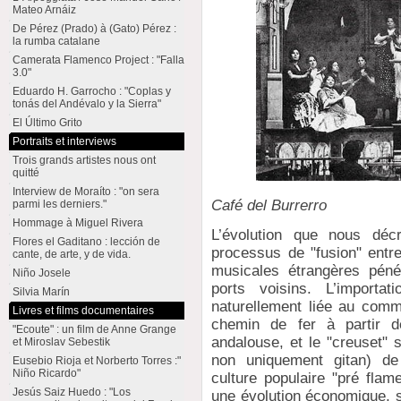
Mateo Arnáiz
De Pérez (Prado) à (Gato) Pérez :
la rumba catalane
Camerata Flamenco Project : "Falla
3.0"
Eduardo H. Garrocho : "Coplas y
tonás del Andévalo y la Sierra"
El Último Grito
Portraits et interviews
Trois grands artistes nous ont
quitté
Interview de Moraíto : "on sera
Café del Burrerro
parmi les derniers."
Hommage à Miguel Rivera
L’évolution que nous déc
Flores el Gaditano : lección de
processus de "fusion" entre
cante, de arte, y de vida.
musicales étrangères péné
Niño Josele
ports voisins. L’importa
Silvia Marín
naturellement liée au comme
Livres et films documentaires
chemin de fer à partir d
"Ecoute" : un film de Anne Grange
andalouse, et le "creuset" 
et Miroslav Sebestik
non uniquement gitan) de 
Eusebio Rioja et Norberto Torres :"
Niño Ricardo"
culture populaire "pré flam
Jesús Saiz Huedo : "Los
une évolution économique, so