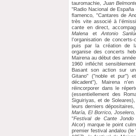
tauromachie,
Juan Belmont
"Radio Nacional de España 
flamenco, "Cantares de And
très vite associé à l’émiss
cante en direct, accompag
Malena
et
Antonio Sanlú
l’organisation de concerts-
puis par la création de 
organise des concerts hebd
Mairena au début des anné
1960 infléchit sensiblement
Basant son action sur une
Gitano" ("noble et pur") 
décadent"), Mairena n’e
réincorporer dans le répert
(essentiellement des Rom
Siguiriyas, et de Soleares)
leurs derniers dépositaire
María, El Borrico, Joselero,
"
Festival de Cante Jondo
Alcor) marque le point culm
premier festival andalou (le 