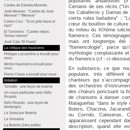
populaires andalouses (il
Cantes de Estrella Morente
Certains de ses récits ("Un
José Menese : "Cantes de José
los Caballeros y Damas de T
Menese" / "Menese"
cierta rubia bailadora" ; "
Carlos Cruz : "Si mi grito fuera el
cœur du bouillon de culture
rayo"
du milieu du XIXème siècl
El Turronero : "Cantes viejos.
flamenco. Ces témoignages
Temas nuevos"
mais ont longtemps été 
José Cala "El Poeta"
"flamencologie", parce qu’
La critique des musiciens
mythologie complaisante et 
Philippe Laccarrière a écouté pour
du flamenco (cf : ci-dessous
nous :
Michel Haumont a écouté pour
En substance, ce que nous 
nous :
populaire, très différent
Pierre Chaze a écouté pour nous :
chanteurs qui s’accompagn
Initiation
des orchestres d’instrumen
Tomatito : une leçon de bulería
des chœurs ponctuant la f
Un cours particulier avec Niño
Ricardo
de chansons à danser comm
Malagueñas "dans le style 
Niño Ricardo : une leçon de
fandangos
Bolero, Chacona, Jacarand
La Soleá por Bulería
ou Corrido, Caleseras,
La Granaína
apparaissent cependant dan
La Bulería (1ère partie)
description, quand elle e