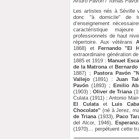
Arturo Pavón / Tomás Pavón
Les artistes nés à Séville 
donc "à domicile" de to
d’enseignement nécessaire
caractéristique majeur
professionnels de haut nive
répertoire. Aux vétérans
A
1868) et
Fernando "El H
extraordinaire génération de
1885 et 1919 :
Manuel Esca
de la Matrona
et
Bernardo 
1887) ;
Pastora Pavón "N
Vallejo
(1891) :
Juan Tal
Pavón
(1893) ;
Emilio Ab
(1903) ;
Oliver de Triana
(1
Culata (1911) ; Antonio Mair
El Culata
et
Luis Caba
Chocolate"
(né à Jerez, mai
de Triana
(1933),
Paco Tar
del Alcor, 1946),
Esperanz
(1970)… perpétuent cette tra