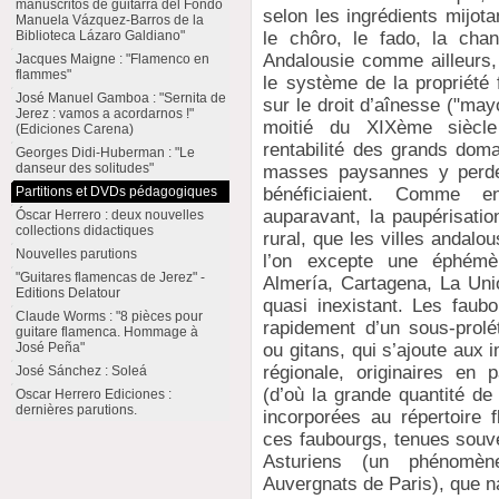
manuscritos de guitarra del Fondo
selon les ingrédients mijota
Manuela Vázquez-Barros de la
Biblioteca Lázaro Galdiano"
le chôro, le fado, la cha
Andalousie comme ailleurs, 
Jacques Maigne : "Flamenco en
flammes"
le système de la propriété 
José Manuel Gamboa : "Sernita de
sur le droit d’aînesse ("ma
Jerez : vamos a acordarnos !"
moitié du XIXème siècle 
(Ediciones Carena)
rentabilité des grands doma
Georges Didi-Huberman : "Le
danseur des solitudes"
masses paysannes y perdent
Partitions et DVDs pédagogiques
bénéficiaient. Comme 
auparavant, la paupérisati
Óscar Herrero : deux nouvelles
collections didactiques
rural, que les villes andalo
Nouvelles parutions
l’on excepte une éphémère
"Guitares flamencas de Jerez" -
Almería, Cartagena, La Unión
Editions Delatour
quasi inexistant. Les faubo
Claude Worms : "8 pièces pour
rapidement d’un sous-prolé
guitare flamenca. Hommage à
José Peña"
ou gitans, qui s’ajoute aux i
régionale, originaires en 
José Sánchez : Soleá
(d’où la grande quantité de
Oscar Herrero Ediciones :
dernières parutions.
incorporées au répertoire 
ces faubourgs, tenues souv
Asturiens (un phénomè
Auvergnats de Paris), que na