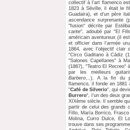
collectif à l’art flamenco es
1823 à Séville, il était le
Guadaira), et d’un père ita
ascendance surprenante (p
"fusion" décrite par Estéb
cante", adoubé par "El Fil
américain aventureux (il e
et officier dans l’armée ur
1864, avec l’objectif clair
"Circo Gaditano à Cádiz (1
"Salones Capellanes" à Mad
(1867), "Teatro El Recreo"
par les meilleurs guitar
Barbero
…). A la fin du p
flamenco, il fonde en 1881 
"
Café de Silverio
", qui dev
Burrero
", l’un des deux gra
XIXème siècle. Il semble que
partir de celui des grands 
Fillo, María Borrico, Frasc
Molina, Curro Dulce, El 
trouve dans ses programmes