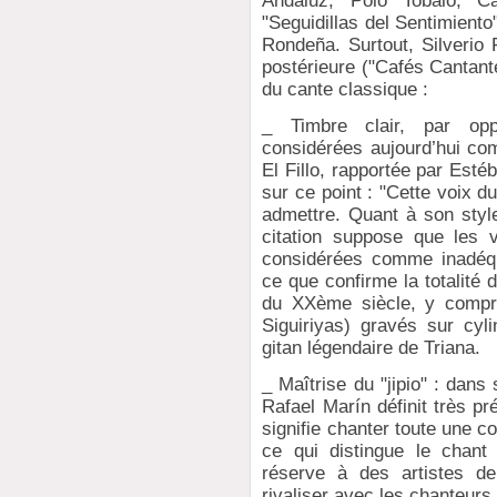
Andaluz, Polo Tobalo, Cañ
"Seguidillas del Sentimiento"
Rondeña. Surtout, Silverio 
postérieure ("Cafés Cantant
du cante classique :
_ Timbre clair, par opp
considérées aujourd’hui co
El Fillo, rapportée par Esté
sur ce point : "Cette voix d
admettre. Quant à son style,
citation suppose que les v
considérées comme inadéqu
ce que confirme la totalité 
du XXème siècle, y compri
Siguiriyas) gravés sur cyl
gitan légendaire de Triana.
_ Maîtrise du "jipio" : dan
Rafael Marín définit très pr
signifie chanter toute une c
ce qui distingue le chant 
réserve à des artistes de
rivaliser avec les chanteurs