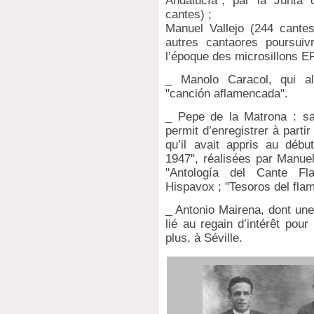
Andalucía", par la Junta
cantes) ;
Manuel Vallejo (244 cantes
autres cantaores poursuiv
l’époque des microsillons EP
_ Manolo Caracol, qui al
"canción aflamencada".
_ Pepe de la Matrona : sa l
permit d’enregistrer à parti
qu’il avait appris au débu
1947", réalisées par Manu
"Antología del Cante Fl
Hispavox ; "Tesoros del fla
_ Antonio Mairena, dont une
lié au regain d’intérêt pour 
plus, à Séville.