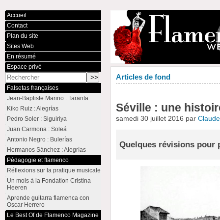
Accueil
Contact
Plan du site
Sites Web
En résumé
Espace privé
Articles de fond
Falsetas françaises
Jean-Baptiste Marino : Taranta
Séville : une histoi
Kiko Ruiz : Alegrías
samedi 30 juillet 2016 par
Claud
Pedro Soler : Siguiriya
Juan Carmona : Soleá
Antonio Negro : Bulerías
Quelques révisions pour p
Hermanos Sánchez : Alegrías
Pédagogie et flamenco
Réflexions sur la pratique musicale
Un mois à la Fondation Cristina
Heeren
Aprende guitarra flamenca con
Oscar Herrero
Le Best Of de Flamenco Magazine