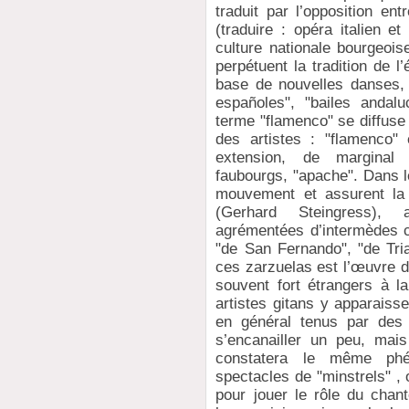
traduit par l’opposition en
(traduire : opéra italien e
culture nationale bourgeoi
perpétuent la tradition de l
base de nouvelles danses, 
españoles", "bailes andalu
terme "flamenco" se diffuse 
des artistes : "flamenco"
extension, de marginal
faubourgs, "apache". Dans l
mouvement et assurent la 
(Gerhard Steingress), 
agrémentées d’intermèdes ch
"de San Fernando", "de Tri
ces zarzuelas est l’œuvre d
souvent fort étrangers à l
artistes gitans y apparaiss
en général tenus par des 
s’encanailler un peu, mai
constatera le même phé
spectacles de "minstrels" ,
pour jouer le rôle du chan