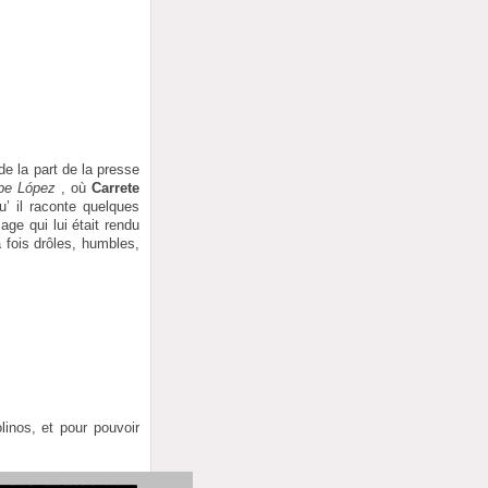
de la part de la presse
pe López
, où
Carrete
u’ il raconte quelques
age qui lui était rendu
a fois drôles, humbles,
linos, et pour pouvoir