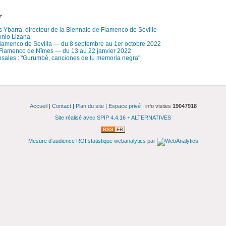
r
s Ybarra, directeur de la Biennale de Flamenco de Séville
onio Lizana
Flamenco de Sevilla — du 8 septembre au 1er octobre 2022
 Flamenco de Nîmes — du 13 au 22 janvier 2022
sales : "Gurumbé, canciones de tu memoria negra"
Accueil
|
Contact
|
Plan du site
|
Espace privé
| info visites
19047918
Site réalisé avec SPIP 4.4.16
+
ALTERNATIVES
RSS
FR
Mesure d'audience ROI statistique webanalytics par