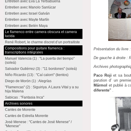
Entretien avec Eva La Yerbabuena
Entretien avec Manolo Sanlúcar
Entretien avec Israel Galván
Entretien avec Mayte Martín
Entretien avec Belén Maya
Le flamenco entre camera obscura et camera
lucida
René Robert, le charme discret d’un portraitiste
Compositions pour guitare flamenca :
Présentation du livre
transcriptions intégrales
De gauche à droite : 
Manuel Valencia (1) : "La puerta del tiempo"
(soleá)
Archives photographi
Salvador Gutiérrez (3) : "11 bordones" (soleá)
Niño Ricardo (13) : "Caí calorri" (tientos)
Paco Roji
et sa bou
parution d’ un premie
Diego de Morón (1) : Alegrías
Mármol
et publié à co
"Flamencas" (2) : Siguiriya. A Laura Vital y a su
diferente"
.
hija Malena
Sabicas : "Fantasia Inca"
Archives sonores
Cantes de Morente
Cantes de Estrella Morente
José Menese : "Cantes de José Menese" /
"Menese"