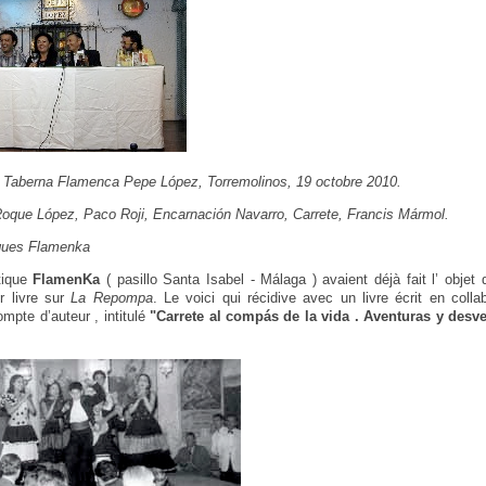
 : Taberna Flamenca Pepe López, Torremolinos, 19 octobre 2010.
Roque López, Paco Roji, Encarnación Navarro, Carrete, Francis Mármol.
ques Flamenka
tique
FlamenKa
( pasillo Santa Isabel - Málaga ) avaient déjà fait l’ objet d
r livre sur
La Repompa
. Le voici qui récidive avec un livre écrit en coll
mpte d’auteur , intitulé
"Carrete al compás de la vida . Aventuras y desv