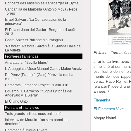
Concerts des ensembles Kapsberger et Elyma
Cancanilla de Marbella / Antonio Moya / Pepe
Torres
Israel Galván : "La Consagración de la
primavera"
El Pola et Juan del Gastor : Bergerac, 4 août
2013
Pedro Soler et Philippe Mouratoglou
"Pastora" : Pastora Galván à la Grande Halle de
La Villette
El Jaleo - Torremolin
Frontières flamencas
J’ ai lu ce livre ave
Arrajatabla : "Sevilla blues"
simplicité et son huma
L’ Arpeggiata / José Manuel Cano / Mateo Arnáiz
est illustré de nomb
De Pérez (Prado) à (Gato) Pérez : la rumba
mérite de nous rappel
catalane
Jerez. Paco Roji et F
Camerata Flamenco Project : "Falla 3.0"
relancer l’ idée d’ un
années ?
Eduardo H. Garrocho : "Coplas y tonás del
Andévalo y la Sierra"
Flamenka
El Último Grito
Portraits et interviews
El Flamenco Vive
Trois grands artistes nous ont quitté
Maguy Naïmi
Interview de Moraíto : "on sera parmi les
derniers."
Hommage à Miguel Rivera