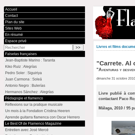
Accueil
Contact
Plan du site
Sites Web
En résumé
Espace privé
Livres et films docum
Falsetas françaises
Jean-Baptiste Marino : Taranta
"Carrete. Al
Kiko Ruiz : Alegrías
"Aventuras y desven
Pedro Soler : Siguiriya
dimanche 31 octobre 201
Juan Carmona : Soleá
Antonio Negro : Bulerías
Hermanos Sánchez : Alegrías
Livre publié à co
Pédagogie et flamenco
contactant Paco Roj
Réflexions sur la pratique musicale
Málaga, 2010 / 95 p
Un mois à la Fondation Cristina Heeren
Aprende guitarra flamenca con Oscar Herrero
Le Best Of de Flamenco Magazine
Entretien avec José Mercé