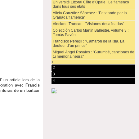
Université Littoral Côte d’Opale : Le flamenco
dans tous ses états
Alicia González Sánchez : "Paseando por la
Granada flamenca"
Vinciane Trancart : "Visiones desafinadas"
Colección Carlos Martín Ballester. Volume 3 :
Tomás Pavón
Francisco Peregil : "Camarón de la Isla. La
douleur d’un prince"
Miguel Ángel Rosales : "Gurumbé, canciones de
tu memoria negra"
1
2
3
’ un article lors de la
4
aboration avec
Francis
enturas de un bailaor