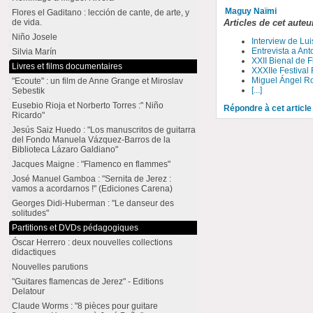
Maguy Naïmi
Flores el Gaditano : lección de cante, de arte, y
de vida.
Articles de cet auteu
Niño Josele
Interview de Lui
Entrevista a Ant
Silvia Marín
XXII Bienal de 
Livres et films documentaires
XXXIIe Festival
Miguel Ángel Ro
"Ecoute" : un film de Anne Grange et Miroslav
[...]
Sebestik
Eusebio Rioja et Norberto Torres :" Niño
Répondre à cet article
Ricardo"
Jesús Saiz Huedo : "Los manuscritos de guitarra
del Fondo Manuela Vázquez-Barros de la
Biblioteca Lázaro Galdiano"
Jacques Maigne : "Flamenco en flammes"
José Manuel Gamboa : "Sernita de Jerez :
vamos a acordarnos !" (Ediciones Carena)
Georges Didi-Huberman : "Le danseur des
solitudes"
Partitions et DVDs pédagogiques
Óscar Herrero : deux nouvelles collections
didactiques
Nouvelles parutions
"Guitares flamencas de Jerez" - Editions
Delatour
Claude Worms : "8 pièces pour guitare