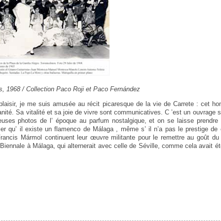
os, 1968 / Collection Paco Roji et Paco Fernández
c plaisir, je me suis amusée au récit picaresque de la vie de Carrete : cet
nité. Sa vitalité et sa joie de vivre sont communicatives. C ’est un ouvrage s
reuses photos de l’ époque au parfum nostalgique, et on se laisse prendre 
er qu’ il existe un flamenco de Málaga , même s’ il n’a pas le prestige de 
rancis Mármol continuent leur œuvre militante pour le remettre au goût du
e Biennale à Málaga, qui alternerait avec celle de Séville, comme cela avait ét