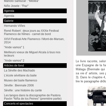
Manolo Sanlúcar : "Medea"
Niño Josele : "Paz"
Agenda
Agenda
Galerie
Hernando Viñes
René Robert : deux jours au XXXe Festival
Flamenco de Nîmes - carnet de bord
XXVI Festival Arte Flamenco / Mont-de-Marsan,
2014
"Ande vamos" 1
Meilleurs voeux de Miguel Alcala à tous nos
lecteurs
"Ande vamos" 2
Le livre raconte, selo
une Espagne de la fai
Articles de fond
Málaga (Biennale qui 
La Séville des Machado
sa vie d’ artiste, ses
L’école sévillane du baile
3). Dans le chapitre 4
Museo del baile flamenco
lire le paragraphe drô
Séville : Biennale 2006
Séville : une histoire du cante
Les tangos dans la discographie de Pastora
Pavón "Niña de los Peines" (première partie)
Concerts et spectacles