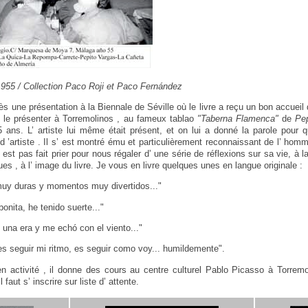
1955 / Collection Paco Roji et Paco Fernández
s une présentation à la Biennale de Séville où le livre a reçu un bon accueil 
e le présenter à Torremolinos , au fameux tablao
"Taberna Flamenca"
de
Pe
5 ans. L’ artiste lui même était présent, et on lui a donné la parole pour q
 ’artiste . Il s’ est montré ému et particulièrement reconnaissant de l’ homm
’ est pas fait prier pour nous régaler d’ une série de réflexions sur sa vie, à l
s , à l’ image du livre. Je vous en livre quelques unes en langue originale :
muy duras y momentos muy divertidos..."
onita, he tenido suerte..."
una era y me echó con el viento..."
es seguir mi ritmo, es seguir como voy... humildemente".
en activité , il donne des cours au centre culturel Pablo Picasso à Torremo
 faut s’ inscrire sur liste d’ attente.