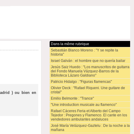
Dans la même rubrique
Sebastián Blanco Moreno : "Y se repite la
historia"
Israel Galván : el hombre que no quería bailar
Jesús Saiz Huedo : "Los manuscritos de guitarra
del Fondo Manuela Vázquez-Barros de la
Biblioteca Lázaro Galdiano"
Patricio Hidalgo : "Figuras flamencas"
Olivier Deck : "Rafael Riqueni. Une guitare de
cristal"
adrid ) ou bien en
Emilio Belmonte : "Trance"
"Une introduction musicale au flamenco"
Rafael Cáceres Feria et Alberto del Campo
Tejedor : Pregones y Flamenco. El cante en los
vendedores ambulantes andaluces
José María Velázquez-Gaztelu : De la noche a la
mañana