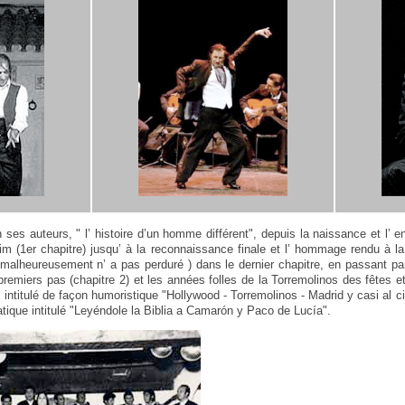
n ses auteurs, " l’ histoire d’un homme différent", depuis la naissance et l’
m (1er chapitre) jusqu’ à la reconnaissance finale et l’ hommage rendu à l
malheureusement n’ a pas perduré ) dans le dernier chapitre, en passant pa
 premiers pas (chapitre 2) et les années folles de la Torremolinos des fêtes e
, intitulé de façon humoristique "Hollywood - Torremolinos - Madrid y casi al ci
latique intitulé "Leyéndole la Biblia a Camarón y Paco de Lucía".