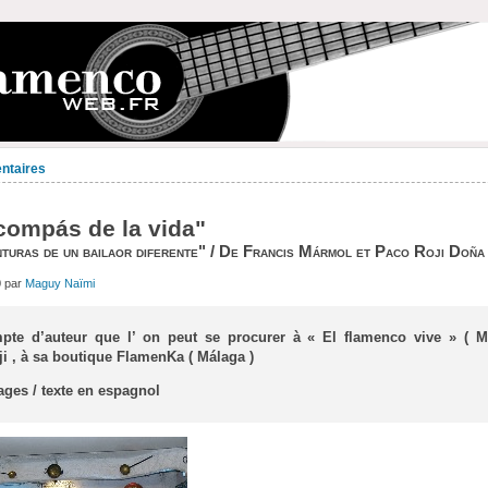
entaires
 compás de la vida"
turas de un bailaor diferente" / De Francis Mármol et Paco Roji Doña
0 par
Maguy Naïmi
mpte d’auteur que l’ on peut se procurer à « El flamenco vive » ( M
i , à sa boutique FlamenKa ( Málaga )
ages / texte en espagnol