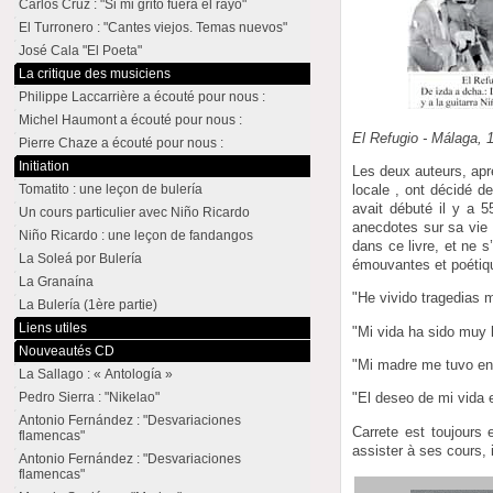
Carlos Cruz : "Si mi grito fuera el rayo"
El Turronero : "Cantes viejos. Temas nuevos"
José Cala "El Poeta"
La critique des musiciens
Philippe Laccarrière a écouté pour nous :
Michel Haumont a écouté pour nous :
El Refugio - Málaga, 
Pierre Chaze a écouté pour nous :
Initiation
Les deux auteurs, aprè
Tomatito : une leçon de bulería
locale , ont décidé d
avait débuté il y a 5
Un cours particulier avec Niño Ricardo
anecdotes sur sa vie d
Niño Ricardo : une leçon de fandangos
dans ce livre, et ne s
La Soleá por Bulería
émouvantes et poétique
La Granaína
"He vivido tragedias 
La Bulería (1ère partie)
Liens utiles
"Mi vida ha sido muy b
Nouveautés CD
"Mi madre me tuvo en 
La Sallago : « Antología »
Pedro Sierra : "Nikelao"
"El deseo de mi vida 
Antonio Fernández : "Desvariaciones
Carrete est toujours 
flamencas"
assister à ses cours, il
Antonio Fernández : "Desvariaciones
flamencas"