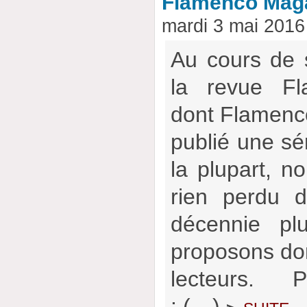
Flamenco Mag
mardi 3 mai 2016
Au cours de 
la revue Fl
dont Flamencow
publié une sér
la plupart, no
rien perdu d
décennie pl
proposons don
lecteurs. P
: (…)
suite