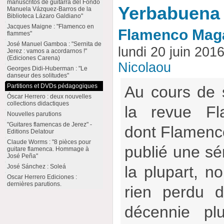
manuscritos de guitarra del Fondo
Yerbabuena
Manuela Vázquez-Barros de la
Biblioteca Lázaro Galdiano"
Jacques Maigne : "Flamenco en
Flamenco Mag
flammes"
José Manuel Gamboa : "Sernita de
lundi 20 juin 201
Jerez : vamos a acordarnos !"
(Ediciones Carena)
Nicolaou
Georges Didi-Huberman : "Le
danseur des solitudes"
Partitions et DVDs pédagogiques
Au cours de 
Óscar Herrero : deux nouvelles
collections didactiques
la revue Fl
Nouvelles parutions
"Guitares flamencas de Jerez" -
dont Flamencow
Editions Delatour
Claude Worms : "8 pièces pour
publié une sér
guitare flamenca. Hommage à
José Peña"
José Sánchez : Soleá
la plupart, no
Oscar Herrero Ediciones :
dernières parutions.
rien perdu d
décennie pl