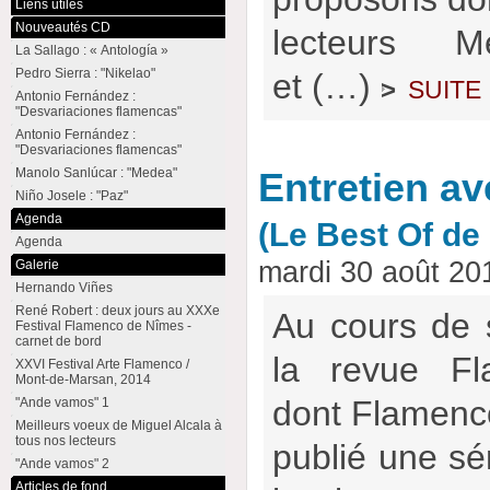
Liens utiles
Nouveautés CD
lecteurs M
La Sallago : « Antología »
Pedro Sierra : "Nikelao"
et (…)
suite
>
Antonio Fernández :
"Desvariaciones flamencas"
Antonio Fernández :
"Desvariaciones flamencas"
Manolo Sanlúcar : "Medea"
Entretien a
Niño Josele : "Paz"
Agenda
(Le Best Of d
Agenda
mardi 30 août 20
Galerie
Hernando Viñes
René Robert : deux jours au XXXe
Au cours de 
Festival Flamenco de Nîmes -
carnet de bord
la revue Fl
XXVI Festival Arte Flamenco /
Mont-de-Marsan, 2014
dont Flamencow
"Ande vamos" 1
Meilleurs voeux de Miguel Alcala à
tous nos lecteurs
publié une sér
"Ande vamos" 2
Articles de fond