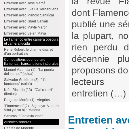
la revue Fl
Entretien avec José Mercé
Entretien avec Eva La Yerbabuena
dont Flamencow
Entretien avec Manolo Sanlúcar
publié une sér
Entretien avec Israel Galván
Entretien avec Mayte Martín
la plupart, no
Entretien avec Belén Maya
Le flamenco entre camera obscura
et camera lucida
rien perdu d
René Robert, le charme discret
d’un portraitiste
décennie pl
Compositions pour guitare
flamenca : transcriptions intégrales
proposons don
Manuel Valencia (1) : "La puerta
del tiempo" (soleá)
lecteur
Salvador Gutiérrez (3) : "11
bordones" (soleá)
Niño Ricardo (13) : "Caí calorri"
entretien (…)
(tientos)
Diego de Morón (1) : Alegrías
"Flamencas" (2) : Siguiriya. A Laura
Vital y a su hija Malena
Sabicas : "Fantasia Inca"
Entretien a
Archives sonores
Cantes de Morente