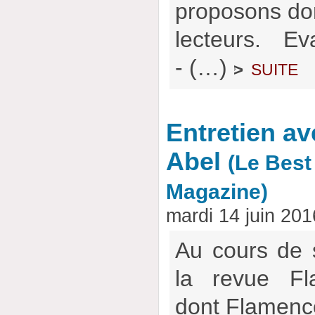
proposons don
lecteurs. E
- (…)
suite
>
Entretien a
Abel
(Le Best
Magazine)
mardi 14 juin 20
Au cours de 
la revue Fl
dont Flamencow