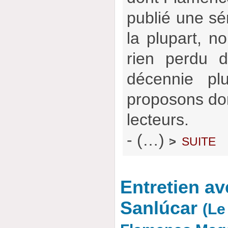
publié une sér
la plupart, no
rien perdu d
décennie pl
proposons don
lecteurs.
- (…)
suite
>
Entretien a
Sanlúcar
(Le