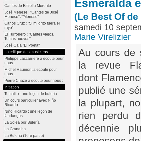
Esmeralda e
Cantes de Estrella Morente
José Menese : "Cantes de José
(Le Best Of d
Menese" / "Menese"
Carlos Cruz : "Si mi grito fuera el
samedi 10 septe
rayo"
El Turronero : "Cantes viejos.
Marie Virelizier
Temas nuevos"
José Cala "El Poeta"
Au cours de 
La critique des musiciens
Philippe Laccarrière a écouté pour
la revue Fl
nous :
Michel Haumont a écouté pour
nous :
dont Flamencow
Pierre Chaze a écouté pour nous :
publié une sér
Initiation
Tomatito : une leçon de bulería
la plupart, no
Un cours particulier avec Niño
Ricardo
Niño Ricardo : une leçon de
rien perdu d
fandangos
La Soleá por Bulería
décennie pl
La Granaína
La Bulería (1ère partie)
proposons don