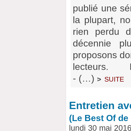
publié une sér
la plupart, no
rien perdu d
décennie pl
proposons don
lecteurs.
- (…)
suite
>
Entretien av
(Le Best Of d
lundi 30 mai 201