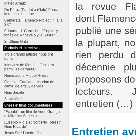
la revue Fl
Mateo Arnáiz
De Pérez (Prado) à (Gato) Pérez :
la rumba catalane
dont Flamencow
Camerata Flamenco Project : "Falla
3.0"
publié une sér
Eduardo H. Garrocho : "Coplas y
tonás del Andévalo y la Sierra"
la plupart, no
El Último Grito
Portraits et interviews
rien perdu d
Trois grands artistes nous ont
quitté
décennie pl
Interview de Moraíto : "on sera
parmi les derniers."
Hommage à Miguel Rivera
proposons don
Flores el Gaditano : lección de
cante, de arte, y de vida.
lecteurs.
Niño Josele
Silvia Marín
entretien (…)
Livres et films documentaires
"Ecoute" : un film de Anne Grange
et Miroslav Sebestik
Eusebio Rioja et Norberto Torres :"
Niño Ricardo"
Entretien a
Jesús Saiz Huedo : "Los