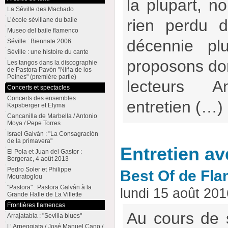
la plupart, no
La Séville des Machado
L’école sévillane du baile
rien perdu d
Museo del baile flamenco
décennie pl
Séville : Biennale 2006
Séville : une histoire du cante
proposons don
Les tangos dans la discographie
de Pastora Pavón "Niña de los
Peines" (première partie)
lecteurs 
Concerts et spectacles
Concerts des ensembles
entretien (…)
Kapsberger et Elyma
Cancanilla de Marbella / Antonio
Moya / Pepe Torres
Israel Galván : "La Consagración
de la primavera"
Entretien a
El Pola et Juan del Gastor :
Bergerac, 4 août 2013
Pedro Soler et Philippe
Best Of de Fl
Mouratoglou
"Pastora" : Pastora Galván à la
lundi 15 août 20
Grande Halle de La Villette
Frontières flamencas
Au cours de 
Arrajatabla : "Sevilla blues"
L’ Arpeggiata / José Manuel Cano /