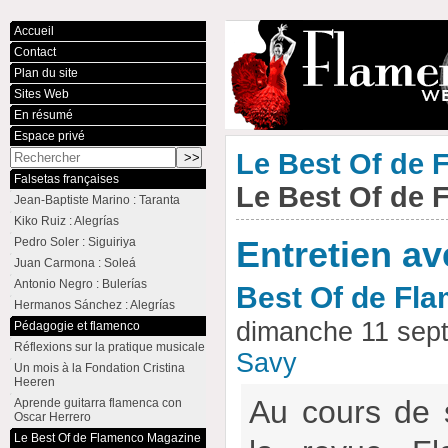
Accueil
Contact
Plan du site
Sites Web
En résumé
Espace privé
Le Best Of de
Falsetas françaises
Le Best Of de
Jean-Baptiste Marino : Taranta
Kiko Ruiz : Alegrías
Pedro Soler : Siguiriya
Entretien a
Juan Carmona : Soleá
Antonio Negro : Bulerías
Best Of de Fl
Hermanos Sánchez : Alegrías
dimanche 11 sep
Pédagogie et flamenco
Réflexions sur la pratique musicale
Savy
Un mois à la Fondation Cristina
Heeren
Au cours de 
Aprende guitarra flamenca con
Oscar Herrero
Le Best Of de Flamenco Magazine