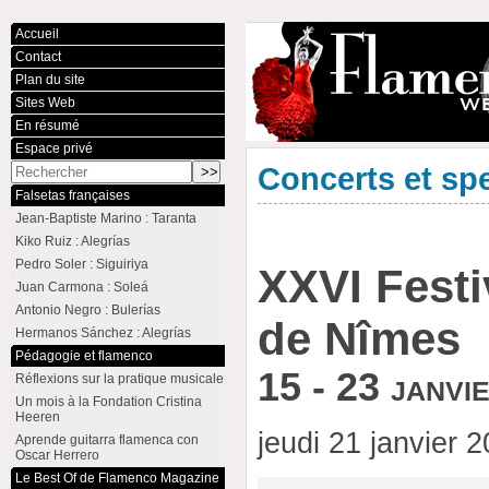
Accueil
Contact
Plan du site
Sites Web
En résumé
Espace privé
Concerts et sp
Falsetas françaises
Jean-Baptiste Marino : Taranta
Kiko Ruiz : Alegrías
Pedro Soler : Siguiriya
XXVI Fest
Juan Carmona : Soleá
Antonio Negro : Bulerías
de Nîmes
Hermanos Sánchez : Alegrías
Pédagogie et flamenco
15 - 23 janvi
Réflexions sur la pratique musicale
Un mois à la Fondation Cristina
Heeren
jeudi 21 janvier 
Aprende guitarra flamenca con
Oscar Herrero
Le Best Of de Flamenco Magazine