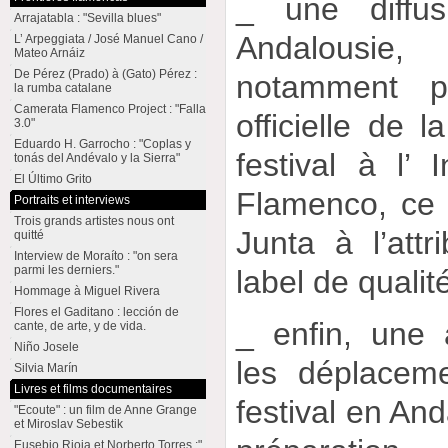
_ une diffus
Arrajatabla : "Sevilla blues"
Andalousi
L’ Arpeggiata / José Manuel Cano /
Mateo Arnáiz
De Pérez (Prado) à (Gato) Pérez :
notamment pa
la rumba catalane
Camerata Flamenco Project : "Falla
officielle de l
3.0"
Eduardo H. Garrocho : "Coplas y
festival à l’ 
tonás del Andévalo y la Sierra"
El Último Grito
Flamenco, ce 
Portraits et interviews
Trois grands artistes nous ont
Junta à l’attri
quitté
Interview de Moraíto : "on sera
parmi les derniers."
label de qualit
Hommage à Miguel Rivera
Flores el Gaditano : lección de
_ enfin, une 
cante, de arte, y de vida.
Niño Josele
les déplacem
Silvia Marín
Livres et films documentaires
festival en And
"Ecoute" : un film de Anne Grange
et Miroslav Sebestik
Eusebio Rioja et Norberto Torres :"