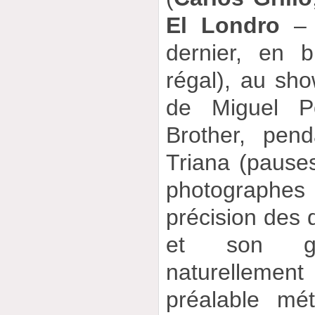
El Londro
– 
dernier, en b
régal), au sh
de Miguel P
Brother, pen
Triana (pause
photographe
précision des 
et son gui
naturellemen
préalable mé