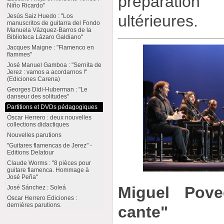
préparatio
Niño Ricardo"
ultérieures.
Jesús Saiz Huedo : "Los
manuscritos de guitarra del Fondo
Manuela Vázquez-Barros de la
Biblioteca Lázaro Galdiano"
Jacques Maigne : "Flamenco en
flammes"
José Manuel Gamboa : "Sernita de
Jerez : vamos a acordarnos !"
(Ediciones Carena)
Georges Didi-Huberman : "Le
danseur des solitudes"
Partitions et DVDs pédagogiques
Óscar Herrero : deux nouvelles
collections didactiques
Nouvelles parutions
"Guitares flamencas de Jerez" -
Editions Delatour
Claude Worms : "8 pièces pour
guitare flamenca. Hommage à
José Peña"
Miguel Pove
José Sánchez : Soleá
Oscar Herrero Ediciones :
dernières parutions.
cante"