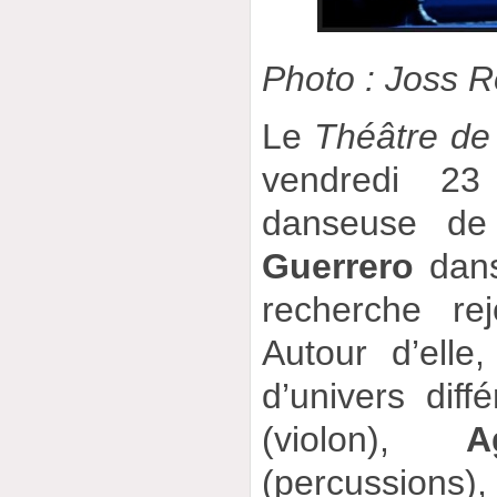
Photo : Joss 
Le
Théâtre de
vendredi 23
danseuse d
Guerrero
dans
recherche rejo
Autour d’elle
d’univers diff
(violon),
A
(percussio