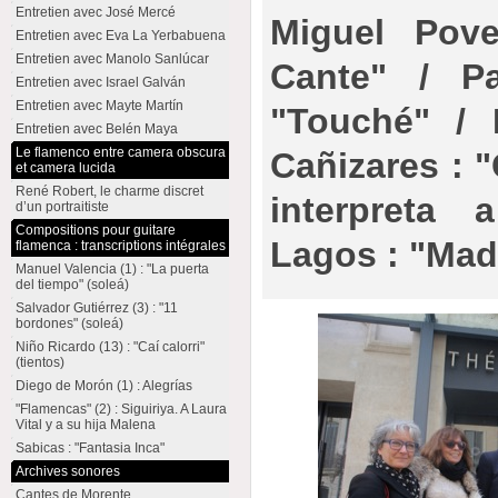
Entretien avec José Mercé
Miguel Pove
Entretien avec Eva La Yerbabuena
Entretien avec Manolo Sanlúcar
Cante" / Pa
Entretien avec Israel Galván
Entretien avec Mayte Martín
"Touché" / 
Entretien avec Belén Maya
Le flamenco entre camera obscura
Cañizares : 
et camera lucida
René Robert, le charme discret
interpreta 
d’un portraitiste
Compositions pour guitare
Lagos : "Mad
flamenca : transcriptions intégrales
Manuel Valencia (1) : "La puerta
del tiempo" (soleá)
Salvador Gutiérrez (3) : "11
bordones" (soleá)
Niño Ricardo (13) : "Caí calorri"
(tientos)
Diego de Morón (1) : Alegrías
"Flamencas" (2) : Siguiriya. A Laura
Vital y a su hija Malena
Sabicas : "Fantasia Inca"
Archives sonores
Cantes de Morente