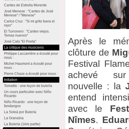
Cantes de Estrella Morente
José Menese : "Cantes de José
Menese" / "Menese"
Carlos Cruz : "Si mi grito fuera el
rayo"
El Turronero : "Cantes viejos.
Temas nuevos"
Après le mém
José Cala "El Poeta"
La critique des musiciens
clôture de
Mig
Philippe Laccarrière a écouté pour
nous :
Festival Flam
Michel Haumont a écouté pour
nous :
achevé sur
Pierre Chaze a écouté pour nous :
Initiation
nouvelle : la
Tomatito : une leçon de bulería
Un cours particulier avec Niño
entend intensi
Ricardo
Niño Ricardo : une leçon de
avec le
Fes
fandangos
La Soleá por Bulería
Nîmes
.
Eduar
La Granaína
La Bulería (1ère partie)