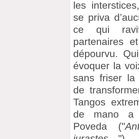
les interstic
se priva d’auc
ce qui ravi
partenaires et
dépourvu. Qui
évoquer la vo
sans friser la
de transformer
Tangos extre
de mano a 
Poveda ("
An
jurastes…
") –