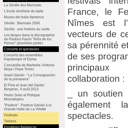
festivals int
La Séville des Machado
France, le F
L’école sévillane du baile
Museo del baile flamenco
Nîmes est l’
Séville : Biennale 2006
Séville : une histoire du cante
vecteurs de ce
Les tangos dans la discographie
de Pastora Pavón "Niña de los
sa pérennité et
Peines" (première partie)
Concerts et spectacles
de ses progra
Concerts des ensembles
Kapsberger et Elyma
principa
Cancanilla de Marbella / Antonio
Moya / Pepe Torres
Israel Galván : "La Consagración
collaboration :
de la primavera"
El Pola et Juan del Gastor :
Bergerac, 4 août 2013
_ un soutien f
Pedro Soler et Philippe
Mouratoglou
également l
"Pastora" : Pastora Galván à la
Grande Halle de La Villette
spectacles.
Festivals
Tablaos
Frontières flamencas