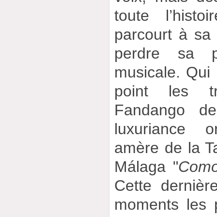
toute l’histo
parcourt à sa
perdre sa pr
musicale. Qui 
point les t
Fandango de
luxuriance o
amère de la T
Málaga "
Como 
Cette dernièr
moments les pl