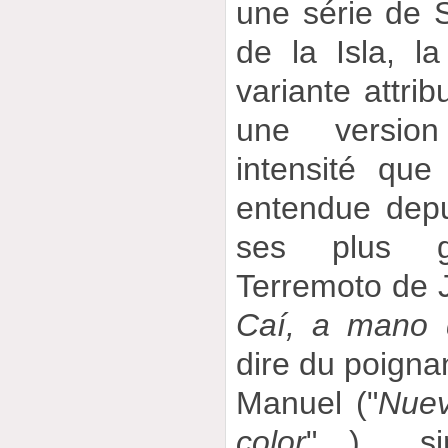
une série de S
de la Isla, 
variante attri
une version 
intensité que
entendue depu
ses plus gr
Terremoto de J
Caí, a mano
dire du poign
Manuel ("
Nuev
color
"…), s