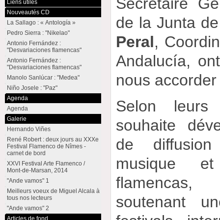
Secrétaire Gé
Liens utiles
Nouveautés CD
de la Junta de
La Sallago : « Antología »
Pedro Sierra : "Nikelao"
Peral
, Coordin
Antonio Fernández :
"Desvariaciones flamencas"
Andalucía, ont
Antonio Fernández :
"Desvariaciones flamencas"
nous accorder 
Manolo Sanlúcar : "Medea"
Niño Josele : "Paz"
Agenda
Selon leurs
Agenda
Galerie
souhaite déve
Hernando Viñes
de diffusio
René Robert : deux jours au XXXe
Festival Flamenco de Nîmes -
carnet de bord
musique et
XXVI Festival Arte Flamenco /
Mont-de-Marsan, 2014
flamencas
"Ande vamos" 1
Meilleurs voeux de Miguel Alcala à
soutenant un
tous nos lecteurs
"Ande vamos" 2
Articles de fond