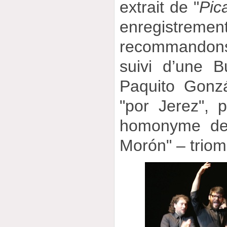
extrait de "
Pic
enregistrem
recommandon
suivi d’une 
Paquito Gonzá
"por Jerez", p
homonyme de 
Morón" – triom