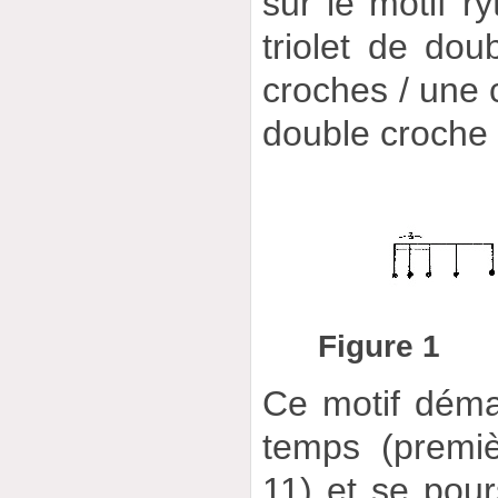
sur le motif r
triolet de do
croches / une 
double croche 
Figure 1
Ce motif déma
temps (premi
11) et se pour