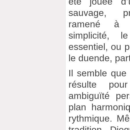
été jouée d’
sauvage, pr
ramené à 
simplicité, 
essentiel, ou p
le duende, par
Il semble que
résulte pou
ambiguïté per
plan harmoni
rythmique. M
tradition, Di