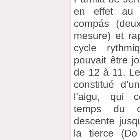
en effet au
compás (deux
mesure) et rap
cycle rythmi
pouvait être j
de 12 à 11. Le
constitué d’
l’aigu, qui 
temps du c
descente jusqu
la tierce (D