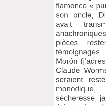
flamenco « pur
son oncle, Di
avait trans
anachroniqu
pièces resten
témoignages 
Morón (j’adre
Claude Worms
seraient rest
monodique, l
sécheresse, ja