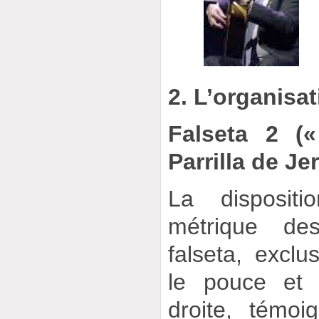
2. L’organisat
Falseta 2 («
Parrilla de Je
La disposit
métrique de
falseta, excl
le pouce et 
droite, témo