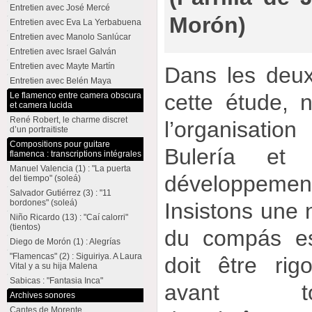
Entretien avec José Mercé
Morón)
Entretien avec Eva La Yerbabuena
Entretien avec Manolo Sanlúcar
Entretien avec Israel Galván
Entretien avec Mayte Martín
Dans les deux
Entretien avec Belén Maya
cette étude,
Le flamenco entre camera obscura
et camera lucida
René Robert, le charme discret
l’organisati
d’un portraitiste
Compositions pour guitare
Bulería et
flamenca : transcriptions intégrales
Manuel Valencia (1) : "La puerta
développement
del tiempo" (soleá)
Salvador Gutiérrez (3) : "11
bordones" (soleá)
Insistons une n
Niño Ricardo (13) : "Caí calorri"
(tientos)
du compás es
Diego de Morón (1) : Alegrías
"Flamencas" (2) : Siguiriya. A Laura
doit être ri
Vital y a su hija Malena
Sabicas : "Fantasia Inca"
avant to
Archives sonores
Cantes de Morente