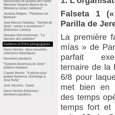
1. L’organisat
manuscritos de guitarra del Fondo
Manuela Vázquez-Barros de la
Biblioteca Lázaro Galdiano"
Falseta 1 («
Jacques Maigne : "Flamenco en
flammes"
Parilla de Jer
José Manuel Gamboa : "Sernita de
Jerez : vamos a acordarnos !"
(Ediciones Carena)
La première f
Georges Didi-Huberman : "Le
danseur des solitudes"
Partitions et DVDs pédagogiques
mías » de Parr
Óscar Herrero : deux nouvelles
collections didactiques
parfait ex
Nouvelles parutions
"Guitares flamencas de Jerez" -
ternaire de la 
Editions Delatour
Claude Worms : "8 pièces pour
6/8 pour laqu
guitare flamenca. Hommage à
José Peña"
met bien en v
José Sánchez : Soleá
Oscar Herrero Ediciones :
des temps opér
dernières parutions.
temps fort et