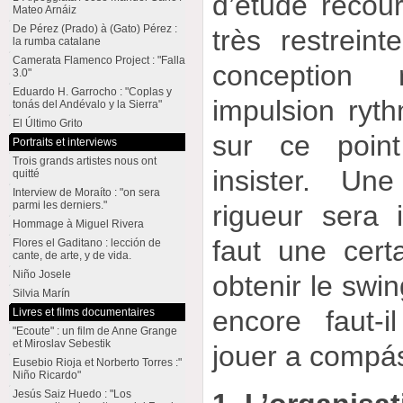
d’étude recou
Mateo Arnáiz
De Pérez (Prado) à (Gato) Pérez :
très restreint
la rumba catalane
Camerata Flamenco Project : "Falla
conception
3.0"
Eduardo H. Garrocho : "Coplas y
impulsion ryth
tonás del Andévalo y la Sierra"
El Último Grito
sur ce poin
Portraits et interviews
Trois grands artistes nous ont
insister. Un
quitté
Interview de Moraíto : "on sera
parmi les derniers."
rigueur sera i
Hommage à Miguel Rivera
faut une cert
Flores el Gaditano : lección de
cante, de arte, y de vida.
Niño Josele
obtenir le swi
Silvia Marín
encore faut-i
Livres et films documentaires
"Ecoute" : un film de Anne Grange
et Miroslav Sebestik
jouer a compá
Eusebio Rioja et Norberto Torres :"
Niño Ricardo"
Jesús Saiz Huedo : "Los