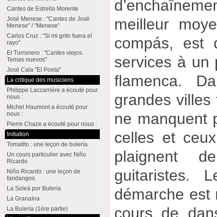
d’enchaîneme
Cantes de Estrella Morente
José Menese : "Cantes de José
meilleur moye
Menese" / "Menese"
Carlos Cruz : "Si mi grito fuera el
compás, est d
rayo"
El Turronero : "Cantes viejos.
services à un
Temas nuevos"
José Cala "El Poeta"
flamenca. Da
La critique des musiciens
Philippe Laccarrière a écouté pour
grandes villes 
nous :
Michel Haumont a écouté pour
ne manquent p
nous :
Pierre Chaze a écouté pour nous :
celles et ceu
Initiation
Tomatito : une leçon de bulería
plaignent 
Un cours particulier avec Niño
Ricardo
guitaristes. 
Niño Ricardo : une leçon de
fandangos
La Soleá por Bulería
démarche est m
La Granaína
cours de dans
La Bulería (1ère partie)