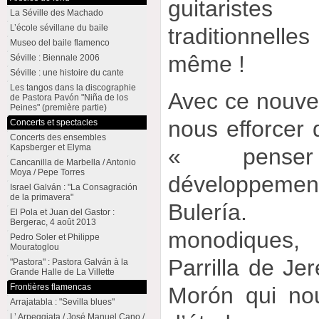
guitariste
La Séville des Machado
L’école sévillane du baile
traditionnelles
Museo del baile flamenco
même !
Séville : Biennale 2006
Séville : une histoire du cante
Les tangos dans la discographie
Avec ce nouvea
de Pastora Pavón "Niña de los
Peines" (première partie)
nous efforcer
Concerts et spectacles
Concerts des ensembles
Kapsberger et Elyma
« pense
Cancanilla de Marbella / Antonio
Moya / Pepe Torres
développemen
Israel Galván : "La Consagración
de la primavera"
Bulería. E
El Pola et Juan del Gastor :
Bergerac, 4 août 2013
monodiques,
Pedro Soler et Philippe
Mouratoglou
Parrilla de Je
"Pastora" : Pastora Galván à la
Grande Halle de La Villette
Frontières flamencas
Morón qui nou
Arrajatabla : "Sevilla blues"
L’ Arpeggiata / José Manuel Cano /