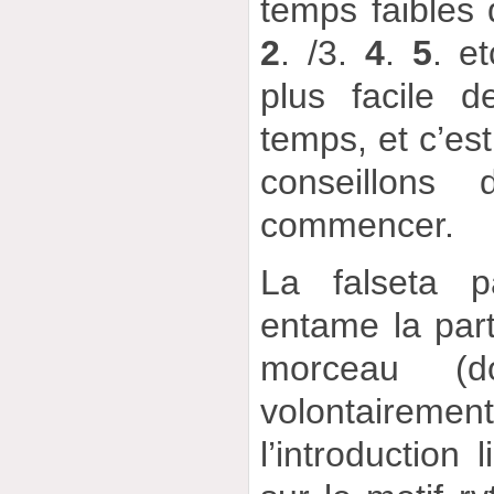
temps faibles
2
. /3.
4
.
5
. e
plus facile d
temps, et c’es
conseillons
commencer.
La falseta pa
entame la par
morceau (d
volontaireme
l’introduction 