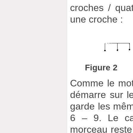
croches / qua
une croche :
Figure 2
Comme le motif
démarre sur l
garde les mêm
6 – 9. Le ca
morceau reste 