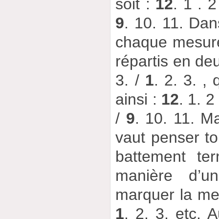
soit :
12
. 1 . 2
9
. 10. 11. Dan
chaque mesur
répartis en de
3. /
1
. 2. 3. ,
ainsi :
12
. 1. 2
/
9
. 10. 11. Ma
vaut penser to
battement te
manière d’u
marquer la me
1
. 2. 3, etc. 