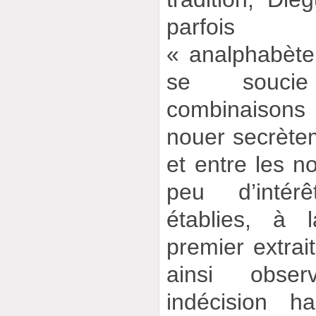
parfoi
« analphabète »
se souci
combinaison
nouer secrète
et entre les n
peu d’intér
établies, à 
premier extrai
ainsi obser
indécision h