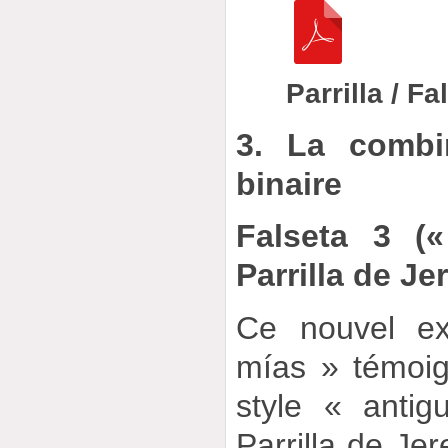
Parrilla / Fa
3. La combin
binaire
Falseta 3 («
Parrilla de Je
Ce nouvel ex
mías » témoig
style « anti
Parrilla de Jer