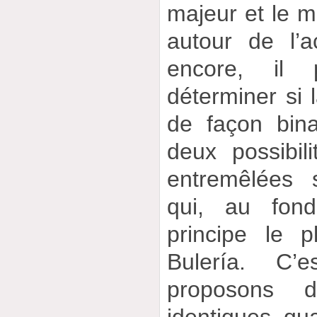
majeur et le mi
autour de l’
encore, il p
déterminer si 
de façon bina
deux possibili
entremêlées 
qui, au fond
principe le 
Bulería. C’
proposons de
identiques qu