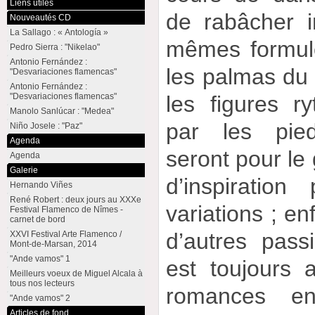
Liens utiles
de rabâcher i
Nouveautés CD
La Sallago : « Antología »
mêmes formule
Pedro Sierra : "Nikelao"
Antonio Fernández :
les palmas du 
"Desvariaciones flamencas"
Antonio Fernández :
"Desvariaciones flamencas"
les figures r
Manolo Sanlúcar : "Medea"
par les pie
Niño Josele : "Paz"
Agenda
seront pour le 
Agenda
Galerie
d’inspiratio
Hernando Viñes
René Robert : deux jours au XXXe
variations ; en
Festival Flamenco de Nîmes -
carnet de bord
d’autres pas
XXVI Festival Arte Flamenco /
Mont-de-Marsan, 2014
"Ande vamos" 1
est toujours 
Meilleurs voeux de Miguel Alcala à
tous nos lecteurs
romances en
"Ande vamos" 2
Articles de fond