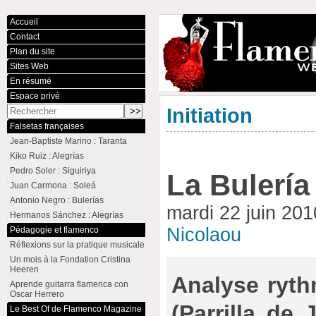
Accueil
Contact
Plan du site
Sites Web
En résumé
Espace privé
Initiation
Falsetas françaises
Jean-Baptiste Marino : Taranta
Kiko Ruiz : Alegrías
Pedro Soler : Siguiriya
La Bulería
Juan Carmona : Soleá
Antonio Negro : Bulerías
mardi 22 juin 20
Hermanos Sánchez : Alegrías
Nicolaou
Pédagogie et flamenco
Réflexions sur la pratique musicale
Un mois à la Fondation Cristina
Heeren
Analyse ryth
Aprende guitarra flamenca con
Oscar Herrero
(Parrilla de 
Le Best Of de Flamenco Magazine