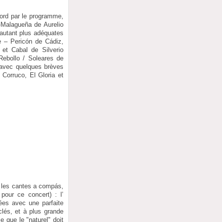
bord par le programme,
-Malagueña de Aurelio
 autant plus adéquates
re – Pericón de Cádiz,
 et Cabal de Silverio
ebollo / Soleares de
r, avec quelques brèves
Corruco, El Gloria et
s les cantes a compás,
pour ce concert) : l’
cées avec une parfaite
clés, et à plus grande
e que le "naturel" doit