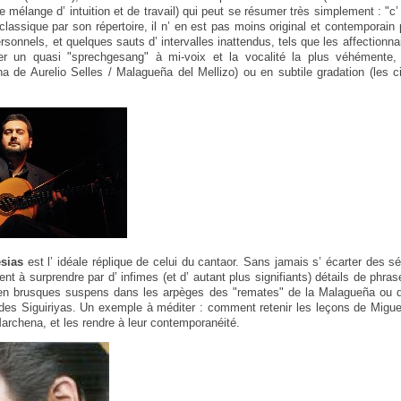
le mélange d’ intuition et de travail) qui peut se résumer très simplement : "c
classique par son répertoire, il n’ en est pas moins original et contemporain 
sonnels, et quelques sauts d’ intervalles inattendus, tels que les affectionna
er un quasi "sprechgesang" à mi-voix et la vocalité la plus véhémente, 
 de Aurelio Selles / Malagueña del Mellizo) ou en subtile gradation (les 
esias
est l’ idéale réplique de celui du cantaor. Sans jamais s’ écarter des
rvient à surprendre par d’ infimes (et d’ autant plus signifiants) détails de phr
en brusques suspens dans les arpèges des "remates" de la Malagueña ou 
des Siguiriyas. Un exemple à méditer : comment retenir les leçons de Miguel 
archena, et les rendre à leur contemporanéité.