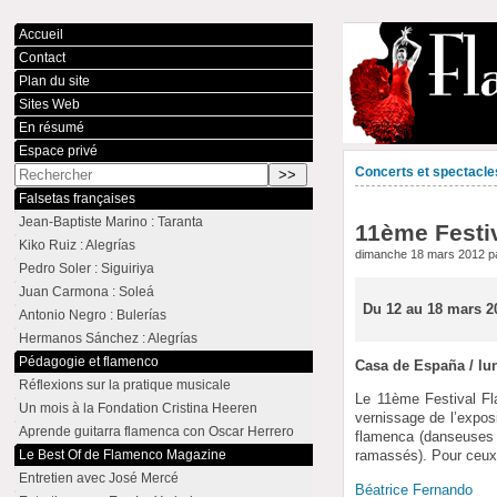
Accueil
Contact
Plan du site
Sites Web
En résumé
Espace privé
Concerts et spectacle
Falsetas françaises
Jean-Baptiste Marino : Taranta
11ème Festi
Kiko Ruiz : Alegrías
dimanche 18 mars 2012 p
Pedro Soler : Siguiriya
Juan Carmona : Soleá
Du 12 au 18 mars 2
Antonio Negro : Bulerías
Hermanos Sánchez : Alegrías
Pédagogie et flamenco
Casa de España / lu
Réflexions sur la pratique musicale
Le 11ème Festival F
Un mois à la Fondation Cristina Heeren
vernissage de l’expos
Aprende guitarra flamenca con Oscar Herrero
flamenca (danseuses h
Le Best Of de Flamenco Magazine
ramassés). Pour ceux q
Entretien avec José Mercé
Béatrice Fernando