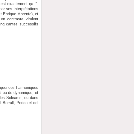
’ est exactement ça !".
par ses interprétations
it Enrique Morente), et
en contraste virulent
cinq cantes successifs
 séquences harmoniques
asé ou de dynamique, et
des Soleares, ou dans
Borrull, Perico el del