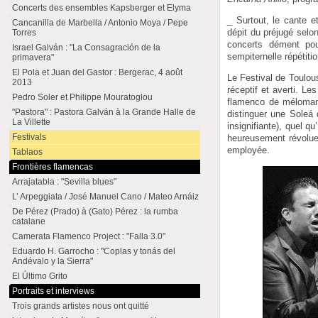
Concerts des ensembles Kapsberger et Elyma
_ Surtout, le cante 
Cancanilla de Marbella / Antonio Moya / Pepe
dépit du préjugé selo
Torres
concerts dément pour
Israel Galván : "La Consagración de la
sempiternelle répéti
primavera"
El Pola et Juan del Gastor : Bergerac, 4 août
Le Festival de Toulou
2013
réceptif et averti. Le
Pedro Soler et Philippe Mouratoglou
flamenco de mélomane
"Pastora" : Pastora Galván à la Grande Halle de
distinguer une Soleá 
La Villette
insignifiante), quel 
Festivals
heureusement révolue,
employée.
Tablaos
Frontières flamencas
Arrajatabla : "Sevilla blues"
L’ Arpeggiata / José Manuel Cano / Mateo Arnáiz
De Pérez (Prado) à (Gato) Pérez : la rumba
catalane
Camerata Flamenco Project : "Falla 3.0"
Eduardo H. Garrocho : "Coplas y tonás del
Andévalo y la Sierra"
El Último Grito
Portraits et interviews
Trois grands artistes nous ont quitté