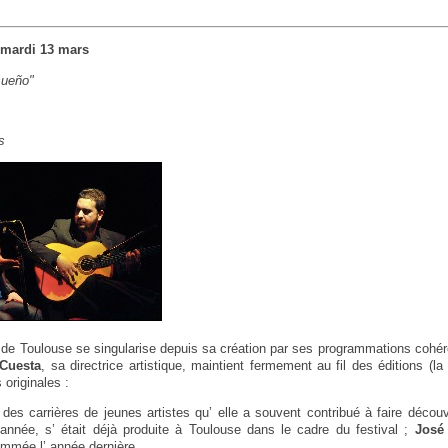
/ mardi 13 mars
sueño"
s
de Toulouse se singularise depuis sa création par ses programmations cohé
 Cuesta
, sa directrice artistique, maintient fermement au fil des éditions (
 originales :
 des carrières de jeunes artistes qu’ elle a souvent contribué à faire décou
e année, s’ était déjà produite à Toulouse dans le cadre du festival ;
José 
ammée l’ année dernière…