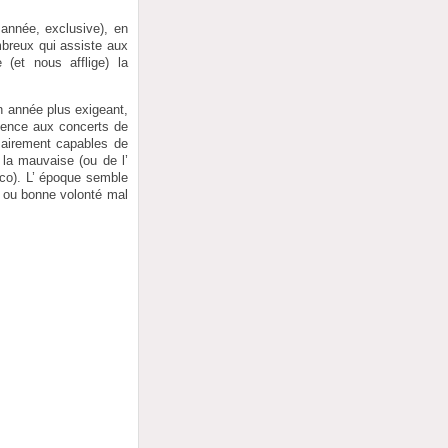
année, exclusive), en
mbreux qui assiste aux
 (et nous afflige) la
n année plus exigeant,
résence aux concerts de
sairement capables de
 la mauvaise (ou de l’
nco). L’ époque semble
e ou bonne volonté mal