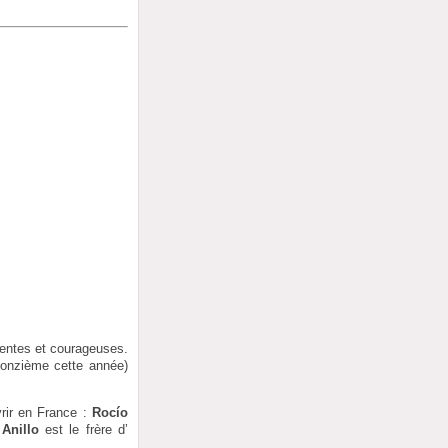
rentes et courageuses.
la onzième cette année)
vrir en France :
Rocío
Anillo
est le frère d’