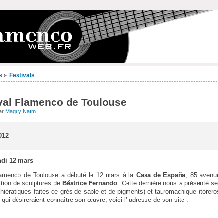
s
Festivals
>
val Flamenco de Toulouse
ar
Maguy Naïmi
012
ndi 12 mars
lamenco de Toulouse a débuté le 12 mars à la
Casa de España
, 85 avenu
ition de sculptures de
Béatrice Fernando
. Cette dernière nous a présenté se
iératiques faites de grès de sable et de pigments) et tauromachique (toreros
ui désireraient connaître son œuvre, voici l’ adresse de son site :