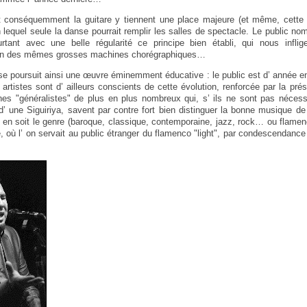
et conséquemment la guitare y tiennent une place majeure (et même, cette 
n lequel seule la danse pourrait remplir les salles de spectacle. Le public no
tant avec une belle régularité ce principe bien établi, qui nous inflige
tion des mêmes grosses machines chorégraphiques…
se poursuit ainsi une œuvre éminemment éducative : le public est d’ année e
s artistes sont d’ ailleurs conscients de cette évolution, renforcée par la p
s "généralistes" de plus en plus nombreux qui, s’ ils ne sont pas néces
d’ une Siguiriya, savent par contre fort bien distinguer la bonne musique de
qu’ en soit le genre (baroque, classique, contemporaine, jazz, rock… ou flame
 où l’ on servait au public étranger du flamenco "light", par condescendanc