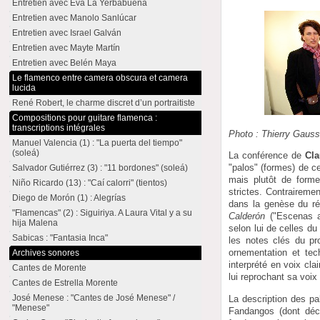
Entretien avec Eva La Yerbabuena
Entretien avec Manolo Sanlúcar
Entretien avec Israel Galván
Entretien avec Mayte Martín
Entretien avec Belén Maya
Le flamenco entre camera obscura et camera
lucida
René Robert, le charme discret d’un portraitiste
Compositions pour guitare flamenca :
transcriptions intégrales
Photo : Thierry Gaus
Manuel Valencia (1) : "La puerta del tiempo"
(soleá)
La conférence de
Cl
"palos" (formes) de c
Salvador Gutiérrez (3) : "11 bordones" (soleá)
mais plutôt de forme
Niño Ricardo (13) : "Caí calorri" (tientos)
strictes. Contraireme
Diego de Morón (1) : Alegrías
dans la genèse du ré
"Flamencas" (2) : Siguiriya. A Laura Vital y a su
Calderón
("Escenas an
hija Malena
selon lui de celles du
Sabicas : "Fantasia Inca"
les notes clés du pr
ornementation et te
Archives sonores
interprété en voix cla
Cantes de Morente
lui reprochant sa voix 
Cantes de Estrella Morente
José Menese : "Cantes de José Menese" /
La description des pa
"Menese"
Fandangos (dont déc