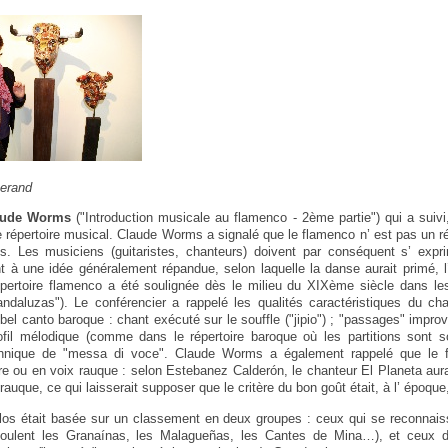
serand
aude Worms
("Introduction musicale au flamenco - 2ème partie") qui a suivi,
e répertoire musical. Claude Worms a signalé que le flamenco n’ est pas un r
s. Les musiciens (guitaristes, chanteurs) doivent par conséquent s’ expr
nt à une idée généralement répandue, selon laquelle la danse aurait primé, 
pertoire flamenco a été soulignée dès le milieu du XIXème siècle dans le
daluzas"). Le conférencier a rappelé les qualités caractéristiques du ch
 bel canto baroque : chant exécuté sur le souffle ("jipio") ; "passages" improv
ofil mélodique (comme dans le répertoire baroque où les partitions sont 
chnique de "messa di voce". Claude Worms a également rappelé que le f
ire ou en voix rauque : selon Estebanez Calderón, le chanteur El Planeta aura
rauque, ce qui laisserait supposer que le critère du bon goût était, à l’ époque,
los était basée sur un classement en deux groupes : ceux qui se reconnais
oulent les Granaínas, les Malagueñas, les Cantes de Mina…), et ceux don