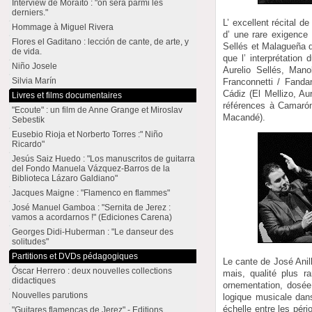
Interview de Moraíto : "on sera parmi les
derniers."
L’ excellent récital d
Hommage à Miguel Rivera
d’ une rare exigence
Flores el Gaditano : lección de cante, de arte, y
Sellés et Malagueña d
de vida.
que l’ interprétation
Niño Josele
Aurelio Sellés, Mano
Silvia Marín
Franconnetti / Fand
Cádiz (El Mellizo, Aur
Livres et films documentaires
références à Camarón
"Ecoute" : un film de Anne Grange et Miroslav
Macandé).
Sebestik
Eusebio Rioja et Norberto Torres :" Niño
Ricardo"
Jesús Saiz Huedo : "Los manuscritos de guitarra
del Fondo Manuela Vázquez-Barros de la
Biblioteca Lázaro Galdiano"
Jacques Maigne : "Flamenco en flammes"
José Manuel Gamboa : "Sernita de Jerez :
vamos a acordarnos !" (Ediciones Carena)
Georges Didi-Huberman : "Le danseur des
solitudes"
Partitions et DVDs pédagogiques
Le cante de José Anil
Óscar Herrero : deux nouvelles collections
mais, qualité plus r
didactiques
ornementation, dosée 
Nouvelles parutions
logique musicale dans
échelle entre les péri
"Guitares flamencas de Jerez" - Editions