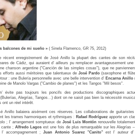
os balcones de mi sueño »
( Sinela Flamenco, GR 75, 2012)
e récent enregistrement de José Anillo la plupart des cantes de son récita
eares de Cádiz, qui auraient d’ ailleurs pu remplacer avantageusement une
 une chanson argentine ("Canción de las simples cosas"), que ne parviennen
s efforts aussi méritoires que talentueux de
José Pardo
(saxophone et flûte
étour : une Bulería personnelle avec une belle intervention d’
Encarna Anillo
(
eine de Manolo Vargas ("Cambio de planes") et les Tangos "Mil besos".
 évite pas toujours les poncifs des productions discographiques actu
r (Bulerías, Alegrías, Tangos…) dont on ne saisit pas bien la nécessité music
 ont un réel intérêt.
 Anillo balaiera aisément ces réserves. Les collaborations de guitaristes
ent les trames harmoniques et rythmiques :
Rafael Rodríguez
apporte un cla
olo ; l’ arrangement somptueux de
José Luis Montón
renouvelle totalement
u cante ;
Alfredo Lagos
est une fois de plus remarquable sur les Alegrías 
et l’ accompagnement ;
Juan Antonio Suarez "Canito"
est l’ auteur d’