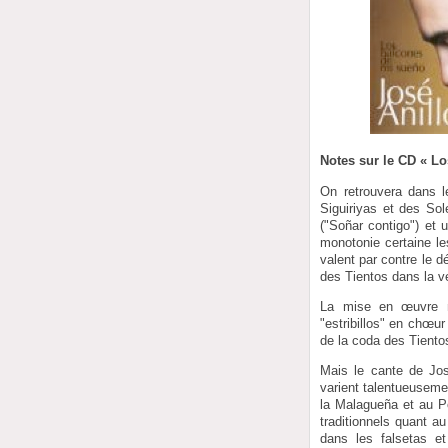
Notes sur le CD « L
On retrouvera dans l
Siguiriyas et des Sol
("Soñar contigo") et
monotonie certaine le
valent par contre le d
des Tientos dans la v
La mise en œuvre n’
"estribillos" en chœu
de la coda des Tientos
Mais le cante de José
varient talentueusem
la Malagueña et au P
traditionnels quant a
dans les falsetas 