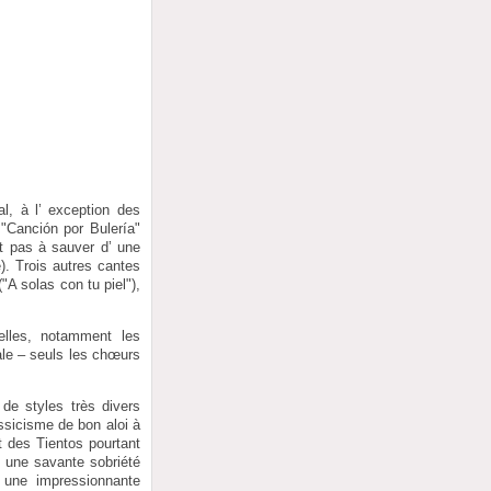
l, à l’ exception des
 "Canción por Bulería"
t pas à sauver d’ une
). Trois autres cantes
"A solas con tu piel"),
elles, notamment les
ale – seuls les chœurs
 de styles très divers
ssicisme de bon aloi à
 des Tientos pourtant
– une savante sobriété
 une impressionnante