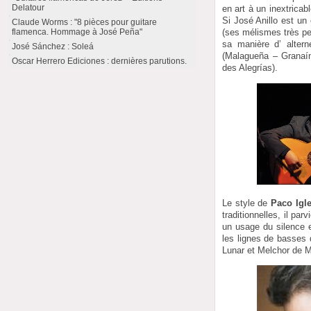
Delatour
en art à un inextricab
Si José Anillo est un 
Claude Worms : "8 pièces pour guitare
flamenca. Hommage à José Peña"
(ses mélismes très per
sa manière d’ altern
José Sánchez : Soleá
(Malagueña – Granaína
Oscar Herrero Ediciones : dernières parutions.
des Alegrías).
Le style de
Paco Igl
traditionnelles, il pa
un usage du silence 
les lignes de basses 
Lunar et Melchor de M