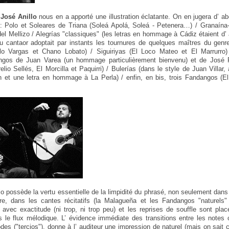
e
José Anillo
nous en a apporté une illustration éclatante. On en jugera d’ a
 : Polo et Soleares de Triana (Soleá Apolá, Soleá - Petenera…) / Granaína
el Mellizo / Alegrías "classiques" (les letras en hommage à Cádiz étaient d’
 du cantaor adoptait par instants les tournures de quelques maîtres du gen
lo Vargas et Chano Lobato) / Siguiriyas (El Loco Mateo et El Marrurro)
angos de Juan Varea (un hommage particulièrement bienvenu) et de José R
elio Sellés, El Morcilla et Paquirri) / Bulerías (dans le style de Juan Villa
 et une letra en hommage à La Perla) / enfin, en bis, trois Fandangos (El 
lo possède la vertu essentielle de la limpidité du phrasé, non seulement dan
are, dans les cantes récitatifs (la Malagueña et les Fandangos "naturels" 
avec exactitude (ni trop, ni trop peu) et les reprises de souffle sont pla
 le flux mélodique. L’ évidence immédiate des transitions entre les notes 
odes ("tercios"), donne à l’ auditeur une impression de naturel (mais on sait c