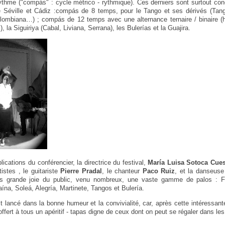
ythme ("compás" : cycle métrico - rythmique). Ces derniers sont surtout con
e Séville et Cádiz :compás de 8 temps, pour le Tango et ses dérivés (Tangu
lombiana…) ; compás de 12 temps avec une alternance ternaire / binaire (h
, la Siguiriya (Cabal, Liviana, Serrana), les Bulerías et la Guajira.
xplications du conférencier, la directrice du festival,
María Luisa Sotoca Cues
rtistes , le guitariste
Pierre Pradal
, le chanteur
Paco Ruiz
, et la danseuse
plus grande joie du public, venu nombreux, une vaste gamme de palos : 
ína, Soleá, Alegría, Martinete, Tangos et Bulería.
it lancé dans la bonne humeur et la convivialité, car, après cette intéressant
ffert à tous un apéritif - tapas digne de ceux dont on peut se régaler dans l