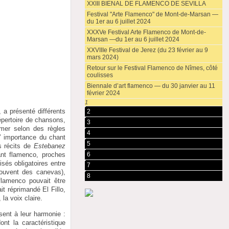
XXIII BIENAL DE FLAMENCO DE SEVILLA
Festival "Arte Flamenco" de Mont-de-Marsan —
du 1er au 6 juillet 2024
XXXVe Festival Arte Flamenco de Mont-de-
Marsan —du 1er au 6 juillet 2024
XXVIIIe Festival de Jerez (du 23 février au 9
mars 2024)
Retour sur le Festival Flamenco de Nîmes, côté
coulisses
Biennale d’art flamenco — du 30 janvier au 11
février 2024
1
 a présenté différents
2
épertoire de chansons,
3
imer selon des règles
4
l’ importance du chant
5
s récits de
Estebanez
6
ant flamenco, proches
isés obligatoires entre
7
souvent des canevas),
8
lamenco pouvait être
it réprimandé El Fillo,
 la voix claire.
sent à leur harmonie :
t la caractéristique