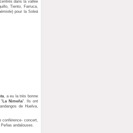
centrés dans la vallée
illo, Tiento, Farruca,
émiole) pour la Soleá
ta
, a eu la très bonne
 "
La Nimeña
". Ils ont
Fandangos de Huelva,
e conférence- concert,
es Peñas andalouses.