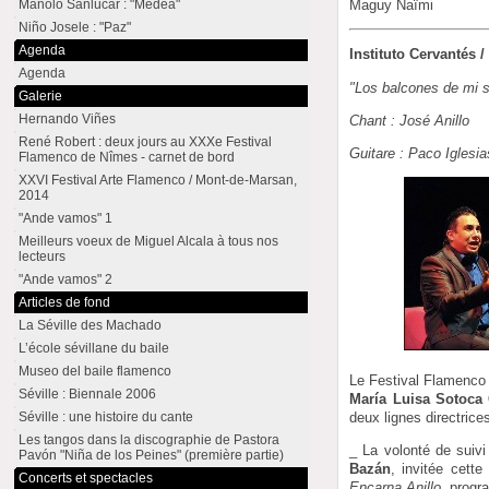
Maguy Naïmi
Manolo Sanlúcar : "Medea"
Niño Josele : "Paz"
Agenda
Instituto Cervantés 
Agenda
"Los balcones de mi 
Galerie
Hernando Viñes
Chant : José Anillo
René Robert : deux jours au XXXe Festival
Guitare : Paco Iglesia
Flamenco de Nîmes - carnet de bord
XXVI Festival Arte Flamenco / Mont-de-Marsan,
2014
"Ande vamos" 1
Meilleurs voeux de Miguel Alcala à tous nos
lecteurs
"Ande vamos" 2
Articles de fond
La Séville des Machado
L’école sévillane du baile
Museo del baile flamenco
Le Festival Flamenco 
Séville : Biennale 2006
María Luisa Sotoca
deux lignes directrices
Séville : une histoire du cante
Les tangos dans la discographie de Pastora
_ La volonté de suivi
Pavón "Niña de los Peines" (première partie)
Bazán
, invitée cett
Concerts et spectacles
Encarna Anillo
, progr