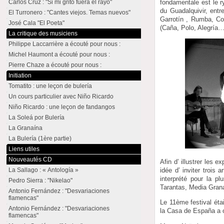
fondamentale est le r
Carlos Cruz : "Si mi grito fuera el rayo"
du Guadalquivir, entr
El Turronero : "Cantes viejos. Temas nuevos"
Garrotín , Rumba, Co
José Cala "El Poeta"
(Caña, Polo, Alegría…)
La critique des musiciens
Philippe Laccarrière a écouté pour nous :
Michel Haumont a écouté pour nous :
Pierre Chaze a écouté pour nous :
Initiation
Tomatito : une leçon de bulería
Un cours particulier avec Niño Ricardo
Niño Ricardo : une leçon de fandangos
La Soleá por Bulería
La Granaína
La Bulería (1ère partie)
Liens utiles
Nouveautés CD
Afin d’ illustrer les e
La Sallago : « Antología »
idée d’ inviter trois a
interprété pour la 
Pedro Sierra : "Nikelao"
Tarantas, Media Grana
Antonio Fernández : "Desvariaciones
flamencas"
Le 11ème festival éta
Antonio Fernández : "Desvariaciones
la Casa de España a o
flamencas"