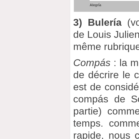
Alegría
3) Bulería
(vo
de Louis Julie
même rubriqu
Compás
: la m
de décrire le 
est de considér
compás de So
partie) comm
temps. comme
rapide, nous 