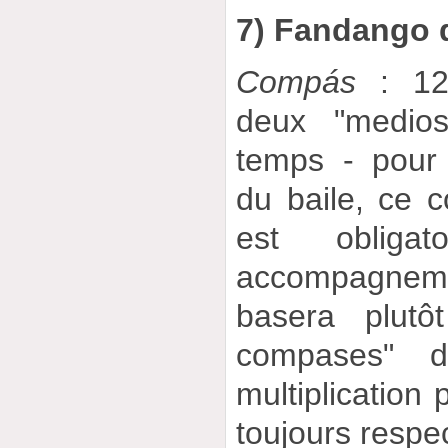
7) Fandango 
Compás
: 12
deux "medio
temps - pour
du baile, ce
est obliga
accompagneme
basera plutô
compases" 
multiplication 
toujours respe