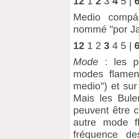
12
1
2
3
4
5 |
Medio compás
nommé "por Ja
12
1 2
3
4 5 |
Mode
: les p
modes flamen
medio") et sur 
Mais les Bule
peuvent être 
autre mode f
fréquence de