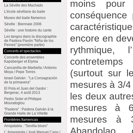
moins pour
La Séville des Machado
L’école sévillane du baile
conséquence p
Museo del baile flamenco
caractéristiqu
Séville : Biennale 2006
Séville : une histoire du cante
encore en deve
Les tangos dans la discographie
de Pastora Pavón "Niña de los
Peines" (première partie)
rythmique, 
Concerts et spectacles
Concerts des ensembles
contretemps
Kapsberger et Elyma
Cancanilla de Marbella / Antonio
(surtout sur 
Moya / Pepe Torres
Israel Galván : "La Consagración
mesures à 3/4 
de la primavera"
El Pola et Juan del Gastor :
Bergerac, 4 août 2013
les deux autre
Pedro Soler et Philippe
Mouratoglou
mesures à 6
"Pastora" : Pastora Galván à la
Grande Halle de La Villette
mesures à 3/
Frontières flamencas
Arrajatabla : "Sevilla blues"
Abandolao 
L’ Arpeggiata / José Manuel Cano /