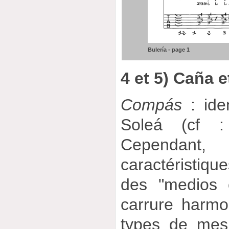
Bulería - page 1
4 et 5) Caña e
Compás
: ide
Soleá (cf : 
Cependant
caractéristique
des "medios 
carrure harm
types de mes