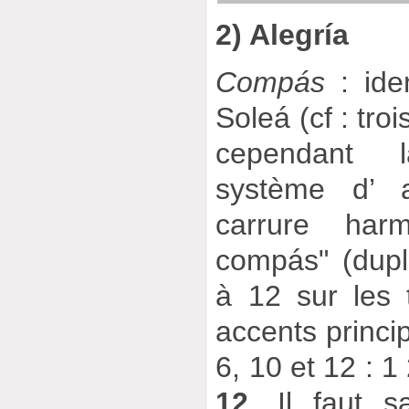
2) Alegría
Compás
: ide
Soleá (cf : tro
cependant 
système d’ a
carrure har
compás" (dupl
à 12 sur les
accents princi
6, 10 et 12 : 1
12
. Il faut s