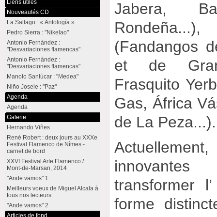
Liens utiles
Jabera, Ba
Nouveautés CD
Rondeña..
La Sallago : « Antología »
Pedro Sierra : "Nikelao"
(Fandangos d
Antonio Fernández :
"Desvariaciones flamencas"
Antonio Fernández :
et de Gran
"Desvariaciones flamencas"
Manolo Sanlúcar : "Medea"
Frasquito Yer
Niño Josele : "Paz"
Agenda
Gas, África V
Agenda
de La Peza...).
Galerie
Hernando Viñes
René Robert : deux jours au XXXe
Actuellement
Festival Flamenco de Nîmes -
carnet de bord
innovantes
XXVI Festival Arte Flamenco /
Mont-de-Marsan, 2014
"Ande vamos" 1
transformer 
Meilleurs voeux de Miguel Alcala à
tous nos lecteurs
forme distinc
"Ande vamos" 2
Articles de fond