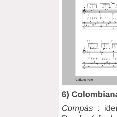
Caña et Polo
6) Colombian
Compás
: ide