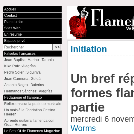
Accueil
Contact
Plan du site
Sites Web
En résumé
Espace privé
Initiation
Falsetas françaises
Jean-Baptiste Marino : Taranta
Kiko Ruiz : Alegrías
Pedro Soler : Siguiriya
Un bref ré
Juan Carmona : Soleá
Antonio Negro : Bulerías
formes fla
Hermanos Sánchez : Alegrías
Pédagogie et flamenco
partie
Réflexions sur la pratique musicale
Un mois à la Fondation Cristina
Heeren
mercredi 6 nove
Aprende guitarra flamenca con
Oscar Herrero
Worms
Le Best Of de Flamenco Magazine