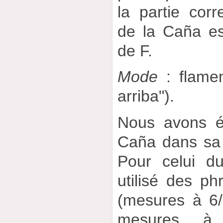
la partie cor
de la Caña est
de F.
Mode
: flame
arriba").
Nous avons éc
Caña dans sa f
Pour celui d
utilisé des p
(mesures à 6/
mesures à 