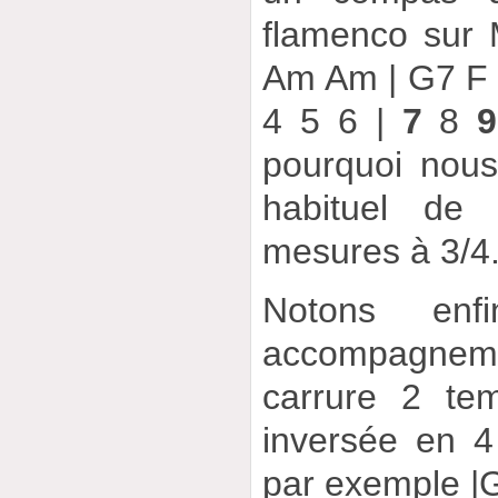
flamenco sur
Am Am | G7 F E
4 5 6 |
7
8
9
pourquoi nous
habituel de 
mesures à 3/4.
Notons enf
accompagnem
carrure 2 te
inversée en 
par exemple |