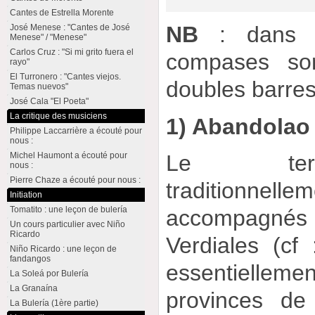
Cantes de Estrella Morente
NB
: dans no
José Menese : "Cantes de José
Menese" / "Menese"
Carlos Cruz : "Si mi grito fuera el
compases so
rayo"
El Turronero : "Cantes viejos.
doubles barre
Temas nuevos"
José Cala "El Poeta"
La critique des musiciens
1) Abandolao
Philippe Laccarrière a écouté pour
nous :
Le ter
Michel Haumont a écouté pour
nous :
Pierre Chaze a écouté pour nous :
traditionnelle
Initiation
Tomatito : une leçon de bulería
accompagnés 
Un cours particulier avec Niño
Ricardo
Verdiales (cf 
Niño Ricardo : une leçon de
fandangos
essentielleme
La Soleá por Bulería
La Granaína
provinces de
La Bulería (1ère partie)