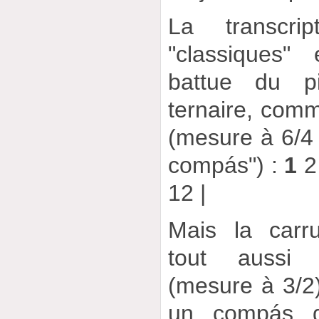
La transcri
"classiques"
battue du pi
ternaire, comm
(mesure à 6/4
compás") :
1
2
12 |
Mais la carr
tout aussi c
(mesure à 3/2
un compás 