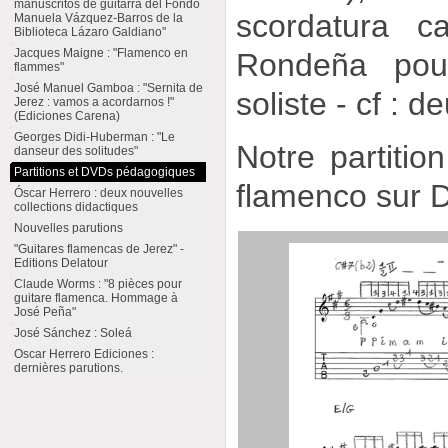
manuscritos de guitarra del Fondo
scordatura ca
Manuela Vázquez-Barros de la
Biblioteca Lázaro Galdiano"
Jacques Maigne : "Flamenco en
Rondeña pour
flammes"
José Manuel Gamboa : "Sernita de
soliste - cf : d
Jerez : vamos a acordarnos !"
(Ediciones Carena)
Georges Didi-Huberman : "Le
Notre partitio
danseur des solitudes"
Partitions et DVDs pédagogiques
flamenco sur 
Óscar Herrero : deux nouvelles
collections didactiques
Nouvelles parutions
"Guitares flamencas de Jerez" -
Editions Delatour
Claude Worms : "8 pièces pour
guitare flamenca. Hommage à
José Peña"
José Sánchez : Soleá
Oscar Herrero Ediciones :
dernières parutions.