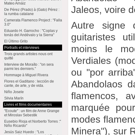
Mateo Arnáiz
Jaleos, voire d
De Pérez (Prado) à (Gato) Pérez :
la rumba catalane
Camerata Flamenco Project : "Falla
Autre signe 
3.0"
Eduardo H. Garrocho : "Coplas y
guitaristes u
tonás del Andévalo y la Sierra"
El Último Grito
moins le mod
Portraits et interviews
Trois grands artistes nous ont
Verdiales (mo
quitté
Interview de Moraíto : "on sera
parmi les derniers."
ou "por arrib
Hommage à Miguel Rivera
Abandolaos d
Flores el Gaditano : lección de
cante, de arte, y de vida.
Niño Josele
flamencos, a
Silvia Marín
marquée pour
Livres et films documentaires
"Ecoute" : un film de Anne Grange
et Miroslav Sebestik
modes flamenc
Eusebio Rioja et Norberto Torres :"
Niño Ricardo"
Minera"), sur 
Jesús Saiz Huedo : "Los