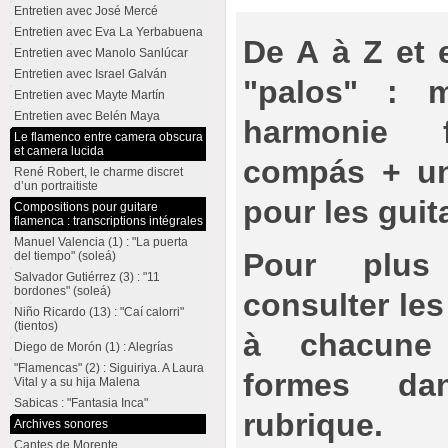
Entretien avec José Mercé
Entretien avec Eva La Yerbabuena
De A à Z et e
Entretien avec Manolo Sanlúcar
Entretien avec Israel Galván
"palos" : m
Entretien avec Mayte Martín
Entretien avec Belén Maya
harmonie 
Le flamenco entre camera obscura
et camera lucida
compás + une
René Robert, le charme discret
d’un portraitiste
pour les guit
Compositions pour guitare
flamenca : transcriptions intégrales
Manuel Valencia (1) : "La puerta
Pour plus 
del tiempo" (soleá)
Salvador Gutiérrez (3) : "11
bordones" (soleá)
consulter les
Niño Ricardo (13) : "Caí calorri"
(tientos)
à chacune 
Diego de Morón (1) : Alegrías
"Flamencas" (2) : Siguiriya. A Laura
formes da
Vital y a su hija Malena
Sabicas : "Fantasia Inca"
rubrique.
Archives sonores
Cantes de Morente