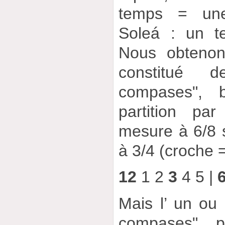
temps = une
Soleá : un t
Nous obtenon
constitué 
compases", 
partition pa
mesure à 6/8 
à 3/4 (croche =
12
1 2
3
4 5 |
Mais l’ un ou 
compases" 