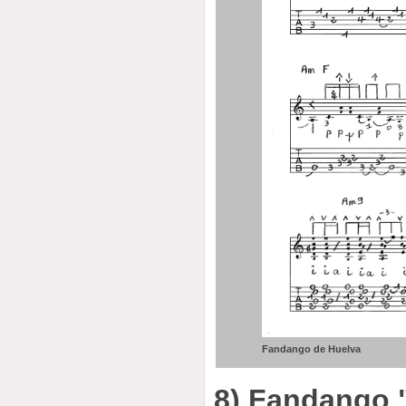
Fandango de Huelva
8) Fandango "