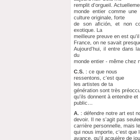
remplit d’orgueil. Actuellem
monde entier comme une 
culture originale, forte
de son aﬁción, et non c
exotique. La
meilleure preuve en est qu’il
France, on ne savait presqu
Aujourd’hui, il entre dans 
du
monde entier - même chez n
C.S.
: ce que nous
ressentons, c’est que
les artistes de ta
génération sont très préocc
qu’ils donnent à entendre et 
public…
A.
: défendre notre art est n
devoir. Il ne s’agit pas seu
carrière personnelle, mais l
qui nous importe, c‘est que 
avance, qu’il acquière de jou