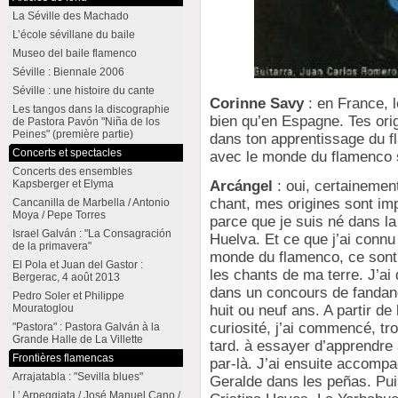
La Séville des Machado
L’école sévillane du baile
Museo del baile flamenco
Séville : Biennale 2006
Séville : une histoire du cante
Corinne Savy
: en France, l
Les tangos dans la discographie
bien qu’en Espagne. Tes ori
de Pastora Pavón "Niña de los
Peines" (première partie)
dans ton apprentissage du 
Concerts et spectacles
avec le monde du flamenco s’
Concerts des ensembles
Arcángel
: oui, certainemen
Kapsberger et Elyma
chant, mes origines sont im
Cancanilla de Marbella / Antonio
Moya / Pepe Torres
parce que je suis né dans la
Israel Galván : "La Consagración
Huelva. Et ce que j’ai connu
de la primavera"
monde du flamenco, ce sont
El Pola et Juan del Gastor :
les chants de ma terre. J’ai
Bergerac, 4 août 2013
dans un concours de fandan
Pedro Soler et Philippe
huit ou neuf ans. A partir de
Mouratoglou
curiosité, j’ai commencé, tr
"Pastora" : Pastora Galván à la
Grande Halle de La Villette
tard. à essayer d’apprendre 
Frontières flamencas
par-là. J’ai ensuite accomp
Arrajatabla : "Sevilla blues"
Geralde dans les peñas. Pui
L’ Arpeggiata / José Manuel Cano /