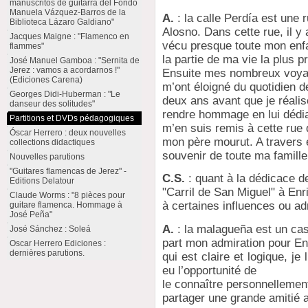
manuscritos de guitarra del Fondo
Manuela Vázquez-Barros de la
A.
: la calle Perdía est une 
Biblioteca Lázaro Galdiano"
Alosno. Dans cette rue, il y 
Jacques Maigne : "Flamenco en
vécu presque toute mon enfa
flammes"
la partie de ma vie la plus 
José Manuel Gamboa : "Sernita de
Jerez : vamos a acordarnos !"
Ensuite mes nombreux voya
(Ediciones Carena)
m’ont éloigné du quotidien d
Georges Didi-Huberman : "Le
deux ans avant que je réalis
danseur des solitudes"
rendre hommage en lui dédia
Partitions et DVDs pédagogiques
m’en suis remis à cette rue 
Óscar Herrero : deux nouvelles
mon père mourut. A travers e
collections didactiques
souvenir de toute ma famille
Nouvelles parutions
"Guitares flamencas de Jerez" -
C.S.
: quant à la dédicace d
Editions Delatour
"Carril de San Miguel" à Enr
Claude Worms : "8 pièces pour
à certaines influences ou a
guitare flamenca. Hommage à
José Peña"
A.
: la malagueña est un cas 
José Sánchez : Soleá
part mon admiration pour En
Oscar Herrero Ediciones :
dernières parutions.
qui est claire et logique, je
eu l’opportunité de
le connaître personnellemen
partager une grande amitié a