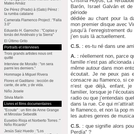
Cristina Hoyos, La Yerbabue
Mateo Arnáiz
Barón, Israel Galván et de
De Pérez (Prado) à (Gato) Pérez :
période
la rumba catalane
dédiée au chant pour la dan
Camerata Flamenco Project : "Falla
mon premier disque avec Vir
3.0"
jusqu’à l’enregistrement d
Eduardo H. Garrocho : "Coplas y
tonás del Andévalo y la Sierra"
j’en suis là actuellement.
El Último Grito
C.S.
: es-tu né dans une am
Portraits et interviews
Trois grands artistes nous ont
A.
: réellement non, parce 
quitté
famille n’est pas aficionada
Interview de Moraíto : "on sera
même autour dans mon ento
parmi les derniers."
écoutait. Je ne peux pas e
Hommage à Miguel Rivera
consacre au flamenco, si ce
Flores el Gaditano : lección de
cante, de arte, y de vida.
n‘est que déjà, enfant, j
Niño Josele
familier, lorsque je l’écoutais
radio ou que j’entendais que
Silvia Marín
dans la rue. Ce qui m’attirait
Livres et films documentaires
le flamenco, et non la pop m
"Ecoute" : un film de Anne Grange
et Miroslav Sebestik
les autres genres de musica
Eusebio Rioja et Norberto Torres :"
Niño Ricardo"
C.S.
: que signifie alors pou
Jesús Saiz Huedo : "Los
Perdía" ?