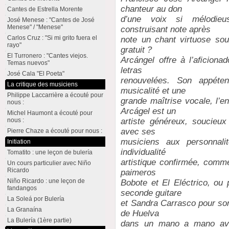
chanteur au don
Cantes de Estrella Morente
d’une voix si mélodieu
José Menese : "Cantes de José
Menese" / "Menese"
construisant note après
Carlos Cruz : "Si mi grito fuera el
note un chant virtuose souc
rayo"
gratuit ?
El Turronero : "Cantes viejos.
Arcángel offre à l’aﬁcion
Temas nuevos"
letras
José Cala "El Poeta"
renouvelées. Son appéten
La critique des musiciens
musicalité et une
Philippe Laccarrière a écouté pour
grande maîtrise vocale, l’e
nous :
Arcágel est un
Michel Haumont a écouté pour
artiste généreux, soucieu
nous :
avec ses
Pierre Chaze a écouté pour nous :
musiciens aux personnali
Initiation
individualité
Tomatito : une leçon de bulería
artistique confirmée, comme
Un cours particulier avec Niño
Ricardo
paimeros
Niño Ricardo : une leçon de
Bobote et El Eléctrico, o
fandangos
seconde guitare
La Soleá por Bulería
et Sandra Carrasco pour so
La Granaína
de Huelva
La Bulería (1ère partie)
dans un mano a mano ave