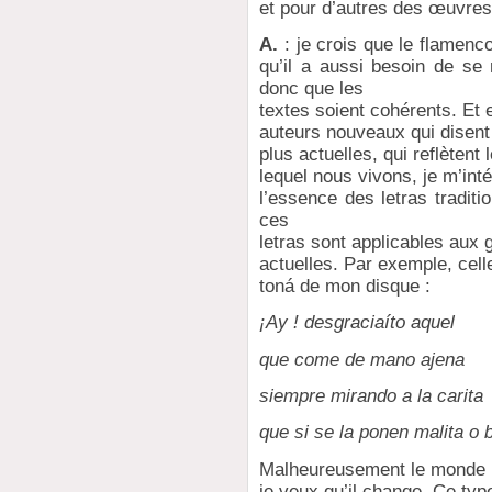
et pour d’autres des œuvres
A.
: je crois que le flamenc
qu’il a aussi besoin de se
donc que les
textes soient cohérents. Et
auteurs nouveaux qui disen
plus actuelles, qui reflèten
lequel nous vivons, je m’int
l’essence des letras tradit
ces
letras sont applicables aux 
actuelles. Par exemple, cell
toná de mon disque :
¡Ay ! desgraciaíto aquel
que come de mano ajena
siempre mirando a la carita
que si se la ponen malita o
Malheureusement le monde 
je veux qu’il change. Ce type