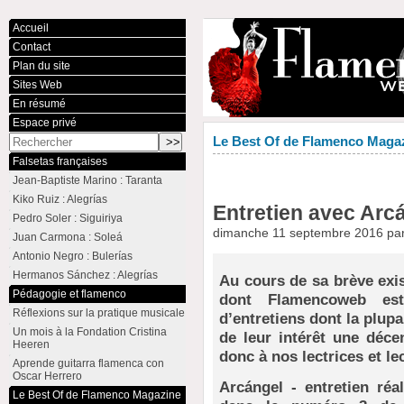
Accueil
Contact
Plan du site
Sites Web
En résumé
Espace privé
Le Best Of de Flamenco Maga
Falsetas françaises
Jean-Baptiste Marino : Taranta
Kiko Ruiz : Alegrías
Entretien avec Arc
Pedro Soler : Siguiriya
dimanche 11 septembre 2016 pa
Juan Carmona : Soleá
Antonio Negro : Bulerías
Hermanos Sánchez : Alegrías
Au cours de sa brève exi
Pédagogie et flamenco
dont Flamencoweb est 
Réflexions sur la pratique musicale
d’entretiens dont la plupa
Un mois à la Fondation Cristina
de leur intérêt une déce
Heeren
donc à nos lectrices et le
Aprende guitarra flamenca con
Oscar Herrero
Arcángel - entretien réa
Le Best Of de Flamenco Magazine