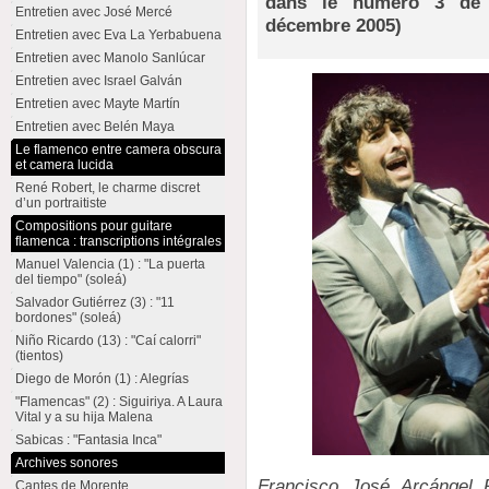
dans le numéro 3 de 
Entretien avec José Mercé
décembre 2005)
Entretien avec Eva La Yerbabuena
Entretien avec Manolo Sanlúcar
Entretien avec Israel Galván
Entretien avec Mayte Martín
Entretien avec Belén Maya
Le flamenco entre camera obscura
et camera lucida
René Robert, le charme discret
d’un portraitiste
Compositions pour guitare
flamenca : transcriptions intégrales
Manuel Valencia (1) : "La puerta
del tiempo" (soleá)
Salvador Gutiérrez (3) : "11
bordones" (soleá)
Niño Ricardo (13) : "Caí calorri"
(tientos)
Diego de Morón (1) : Alegrías
"Flamencas" (2) : Siguiriya. A Laura
Vital y a su hija Malena
Sabicas : "Fantasia Inca"
Archives sonores
Francisco José Arcángel R
Cantes de Morente