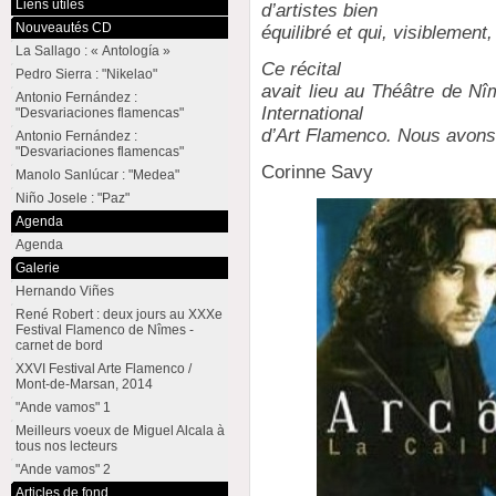
Liens utiles
d’artistes bien
Nouveautés CD
équilibré et qui, visiblement,
La Sallago : « Antología »
Ce récital
Pedro Sierra : "Nikelao"
avait lieu au Théâtre de N
Antonio Fernández :
International
"Desvariaciones flamencas"
d’Art Flamenco. Nous avons
Antonio Fernández :
"Desvariaciones flamencas"
Corinne Savy
Manolo Sanlúcar : "Medea"
Niño Josele : "Paz"
Agenda
Agenda
Galerie
Hernando Viñes
René Robert : deux jours au XXXe
Festival Flamenco de Nîmes -
carnet de bord
XXVI Festival Arte Flamenco /
Mont-de-Marsan, 2014
"Ande vamos" 1
Meilleurs voeux de Miguel Alcala à
tous nos lecteurs
"Ande vamos" 2
Articles de fond