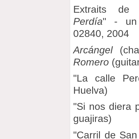
Extraits de 
Perdía
" - u
02840, 2004
Arcángel
(cha
Romero
(guitar
"La calle Pe
Huelva)
"Si nos diera 
guajiras)
"Carril de Sa