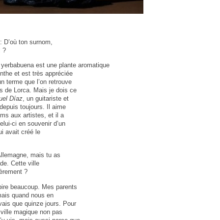
: D’où ton surnom,
l ?
 yerbabuena est une plante aromatique
nthe et est très appréciée
un terme que l’on retrouve
 de Lorca. Mais je dois ce
uel Díaz
, un guitariste et
 depuis toujours. Il aime
s aux artistes, et il a
lui-ci en souvenir d’un
i avait créé le
Allemagne, mais tu as
e. Cette ville
lièrement ?
spire beaucoup. Mes parents
 mais quand nous en
vais que quinze jours. Pour
ville magique non pas