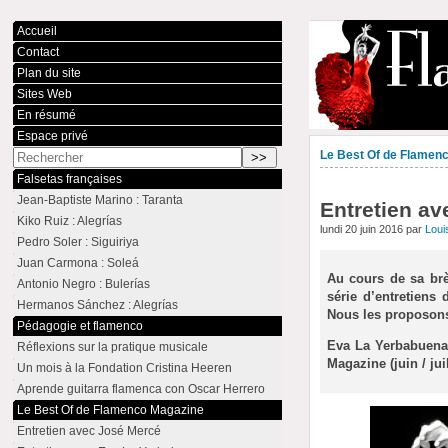
Accueil
Contact
Plan du site
Sites Web
En résumé
Espace privé
Le Best Of de Flamen
Falsetas françaises
Jean-Baptiste Marino : Taranta
Entretien a
Kiko Ruiz : Alegrías
lundi 20 juin 2016 par
Loui
Pedro Soler : Siguiriya
Juan Carmona : Soleá
Au cours de sa brè
Antonio Negro : Bulerías
série d’entretiens 
Hermanos Sánchez : Alegrías
Nous les proposons 
Pédagogie et flamenco
Eva La Yerbabuena 
Réflexions sur la pratique musicale
Magazine (juin / juil
Un mois à la Fondation Cristina Heeren
Aprende guitarra flamenca con Oscar Herrero
Le Best Of de Flamenco Magazine
Entretien avec José Mercé