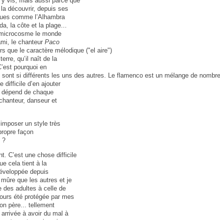
’y vis, mais aussi parce que
e la découvrir, depuis ses
tiques comme l’Alhambra
a, la côte et la plage...
 microcosme le monde
 ami, le chanteur
Paco
urs que le caractère mélodique ("el aire")
erre, qu’il naît de la
C’est pourquoi en
s sont si différents les uns des autres. Le flamenco est un mélange de nombr
 difficile d’en ajouter
a dépend de chaque
chanteur, danseur et
 imposer un style très
propre façon
 ?
. C’est une chose difficile
ue cela tient à la
 développée depuis
s mûre que les autres et je
e des adultes à celle de
jours été protégée par mes
on père... tellement
 arrivée à avoir du mal à