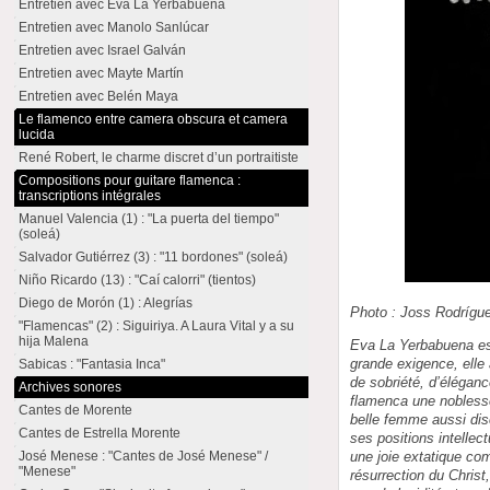
Entretien avec Eva La Yerbabuena
Entretien avec Manolo Sanlúcar
Entretien avec Israel Galván
Entretien avec Mayte Martín
Entretien avec Belén Maya
Le flamenco entre camera obscura et camera
lucida
René Robert, le charme discret d’un portraitiste
Compositions pour guitare flamenca :
transcriptions intégrales
Manuel Valencia (1) : "La puerta del tiempo"
(soleá)
Salvador Gutiérrez (3) : "11 bordones" (soleá)
Niño Ricardo (13) : "Caí calorri" (tientos)
Diego de Morón (1) : Alegrías
Photo : Joss Rodrígu
"Flamencas" (2) : Siguiriya. A Laura Vital y a su
hija Malena
Eva La Yerbabuena es
grande exigence, elle 
Sabicas : "Fantasia Inca"
de sobriété, d’élégance
Archives sonores
flamenca une noblesse
Cantes de Morente
belle femme aussi di
Cantes de Estrella Morente
ses positions intellec
une joie extatique com
José Menese : "Cantes de José Menese" /
"Menese"
résurrection du Christ