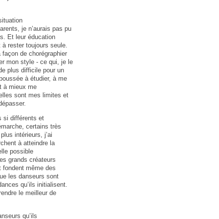
ituation
ents, je n’aurais pas pu
s. Et leur éducation
t à rester toujours seule.
 façon de chorégraphier
r mon style - ce qui, je le
de plus difficile pour un
 poussée à étudier, à me
t à mieux me
elles sont mes limites et
dépasser.
 si différents et
émarche, certains très
plus intérieurs, j’ai
chent à atteindre la
lle possible
 Les grands créateurs
 et fondent même des
que les danseurs sont
ances qu’ils initialisent.
rendre le meilleur de
anseurs qu’ils