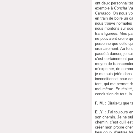
ont deux personnalité
exemple à
Concha Va
Carrasco
. On nous vo
en train de boire un c
nous trouve normales
nous montons sur s
transfigurées. Mes pa
ne pouvaient croire q
personne que celle qu
ordinairement. Au fon
passé à danser, je sui
c’est certainement parc
moyen de transcender 
m’exprimer, de commu
je me suis jetée dans 
inconditionnel pour ce
tant, qui me permet d
moi-même. En réalité,
conclusion de tout, la
F. M.
: Dirais-tu que 
E .Y.
: J’ai toujours en
son chemin. Je ne sui
chemin, c’est qu’il es
créer mon propre chemi
beaucoup, d’autres foi