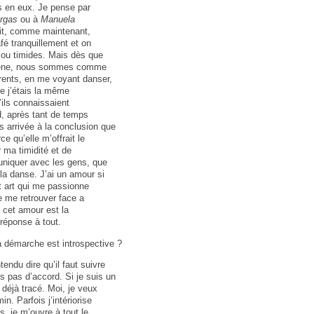
s en eux. Je pense par
rgas
ou à
Manuela
it, comme maintenant,
afé tranquillement et on
 ou timides. Mais dès que
cène, nous sommes comme
rents, en me voyant danser,
ue j’étais la même
’ils connaissaient
d, après tant de temps
s arrivée à la conclusion que
e qu’elle m’offrait le
ma timidité et de
niquer avec les gens, que
la danse. J’ai un amour si
t art qui me passionne
e me retrouver face a
 cet amour est la
 réponse à tout.
ta démarche est introspective ?
tendu dire qu’il faut suivre
s pas d’accord. Si je suis un
t déjà tracé. Moi, je veux
n. Parfois j’intériorise
s, je m’ouvre à tout le