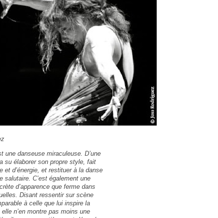
ez
t une danseuse miraculeuse. D’une
a su élaborer son propre style, fait
 et d’énergie, et restituer à la danse
 salutaire. C’est également une
scrète d’apparence que ferme dans
tuelles. Disant ressentir sur scène
parable à celle que lui inspire la
, elle n’en montre pas moins une