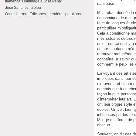
flamenca. Hommage à José Peña"
danseuse.
José Sánchez : Soleá
Mais étant donnée la s
Oscar Herrero Ediciones : dernières parutions.
économique de mes par
faire de longues étude
particulière m’obligeai
Cela a conditionné ma
mes solos et de trouve
crois, est ce qu’il y a 
artiste. La danse m’a
retrouver moi-même e
connaître, à savoir qu
comment je peux les 
En voyant des artistes
impliqués dans leur d
extravertis et d’autres 
compris que tous cher
façon la plus personne
d’interpréter leur art.
ont leur propre style
écoles. On voit bien 
influencés par les tend
Moi, je m’efforce de p
chacun.
Souvent, on dit des d