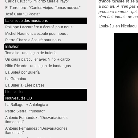
grande lucidité et se
Carlos Cruz : "Si mi grito fuera el rayo"
à son art. A n’en pas d
El Turronero : "Cantes viejos. Temas nuevos"
première femme : qu’el
José Cala "El Poeta"
n’en finit jamais de no
La critique des musiciens
Louis-Julien Nicolaou
Philippe Laccarrière a écouté pour nous :
Michel Haumont a écouté pour nous :
Pierre Chaze a écouté pour nous :
Initiation
Tomatito : une leçon de bulería
Un cours particulier avec Niño Ricardo
Niño Ricardo : une leçon de fandangos
La Soleá por Bulería
La Granaína
La Bulería (1ère partie)
Liens utiles
Nouveautés CD
La Sallago : « Antología »
Pedro Sierra : "Nikelao"
Antonio Fernández : "Desvariaciones
flamencas"
Antonio Fernández : "Desvariaciones
flamencas"