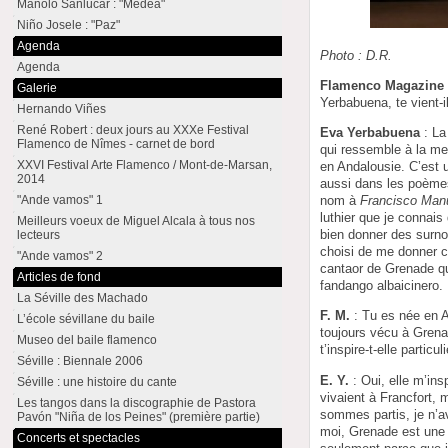
Manolo Sanlúcar : "Medea"
Niño Josele : "Paz"
Agenda
Photo : D.R.
Agenda
Flamenco Magazine
Galerie
Yerbabuena, te vient-i
Hernando Viñes
René Robert : deux jours au XXXe Festival
Eva Yerbabuena
: La
Flamenco de Nîmes - carnet de bord
qui ressemble à la me
XXVI Festival Arte Flamenco / Mont-de-Marsan,
en Andalousie. C’est 
2014
aussi dans les poèmes
"Ande vamos" 1
nom à
Francisco Man
luthier que je connais
Meilleurs voeux de Miguel Alcala à tous nos
bien donner des surnom
lecteurs
choisi de me donner ce
"Ande vamos" 2
cantaor de Grenade qu
Articles de fond
fandango albaicinero.
La Séville des Machado
F. M.
: Tu es née en 
L’école sévillane du baile
toujours vécu à Grenad
Museo del baile flamenco
t’inspire-t-elle particu
Séville : Biennale 2006
E. Y.
: Oui, elle m’in
Séville : une histoire du cante
vivaient à Francfort,
Les tangos dans la discographie de Pastora
sommes partis, je n’a
Pavón "Niña de los Peines" (première partie)
moi, Grenade est une 
Concerts et spectacles