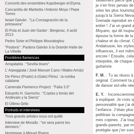
seulement parce que j
Concerts des ensembles Kapsberger et Elyma
je n’en finis jamais d
Cancanilla de Marbella / Antonio Moya / Pepe
sites les plus touris
Torres
jusqu’à la Sierra Nevad
Israel Galván : "La Consagración de la
Grenade reproduit en
primavera"
entier ! J’ai un grand
Moyano
, qui dit toujo
El Pola et Juan del Gastor : Bergerac, 4 août
2013
épouse la forme de la t
chaleur et du climat. 
Pedro Soler et Philippe Mouratoglou
Andalousie, les style
"Pastora" : Pastora Galván à la Grande Halle de
inﬂuences, il est même
La Villette
encore ! Ensuite, cel
Frontières flamencas
interprète, de chaque 
Arrajatabla : "Sevilla blues"
guitariste.
L’ Arpeggiata / José Manuel Cano / Mateo Arnáiz
F. M.
: Tu as réussi à
De Pérez (Prado) à (Gato) Pérez : la rumba
original. Comment ta 
catalane
de danser est-elle née
Camerata Flamenco Project : "Falla 3.0"
Eduardo H. Garrocho : "Coplas y tonás del
E. Y.
: Inconsciemment
Andévalo y la Sierra"
à expliquer. Je crois q
El Último Grito
personnalité que j’ai
l’enfance. J’étais plu
Portraits et interviews
préférais la compagni
Trois grands artistes nous ont quitté
mes copines. J’ai tou
Interview de Moraíto : "on sera parmi les
grands-parents, par m
derniers."
protégée que j’en suis
Hommage à Miguel Rivera