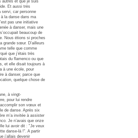
autres et que je suis
ide. Et aussi très
a servi, car personne
ier à la danse dans ma
’est pas une initiative
menée à danser, mais une
s’occupait beaucoup de
te. Nous étions si proches
a grande sœur. D’ailleurs
omme telle que comme
rqué que j’étais très
utais du flamenco ou que
, et elle disait toujours à
a à une école, pour
dre à danser, parce que
cation, quelque chose de
ne, à vingt-
e, pour lui rendre
accomplir son vœux et
ole de danse. Après six
re m’a invitée à assister
enco. Je n’avais que onze
e lui avoir dit : "Je veux
te danse-là !". A partir
ue j’allais devenir