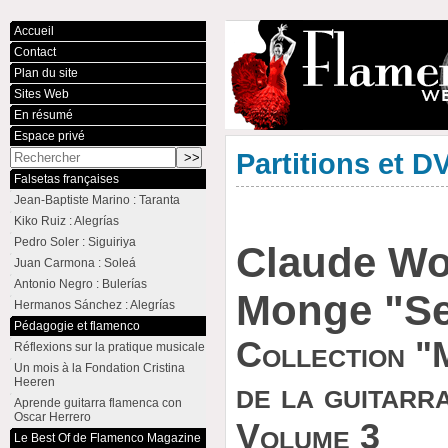
Accueil
Contact
Plan du site
Sites Web
En résumé
Espace privé
Partitions et 
Falsetas françaises
Jean-Baptiste Marino : Taranta
Kiko Ruiz : Alegrías
Pedro Soler : Siguiriya
Claude Wo
Juan Carmona : Soleá
Antonio Negro : Bulerías
Monge "Se
Hermanos Sánchez : Alegrías
Pédagogie et flamenco
Collection "
Réflexions sur la pratique musicale
Un mois à la Fondation Cristina
Heeren
de la guitarr
Aprende guitarra flamenca con
Oscar Herrero
Volume 3
Le Best Of de Flamenco Magazine