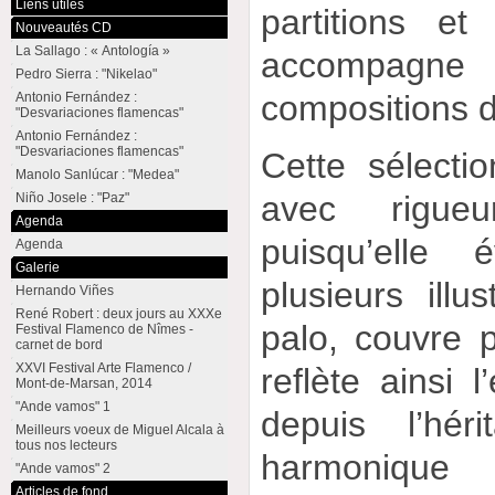
Liens utiles
partitions e
Nouveautés CD
La Sallago : « Antología »
accompagne 
Pedro Sierra : "Nikelao"
compositions 
Antonio Fernández :
"Desvariaciones flamencas"
Antonio Fernández :
"Desvariaciones flamencas"
Cette sélecti
Manolo Sanlúcar : "Medea"
avec rigueu
Niño Josele : "Paz"
Agenda
puisqu’elle 
Agenda
Galerie
plusieurs ill
Hernando Viñes
René Robert : deux jours au XXXe
palo, couvre p
Festival Flamenco de Nîmes -
carnet de bord
XXVI Festival Arte Flamenco /
reflète ainsi l
Mont-de-Marsan, 2014
"Ande vamos" 1
depuis l’hér
Meilleurs voeux de Miguel Alcala à
tous nos lecteurs
harmonique
"Ande vamos" 2
Articles de fond