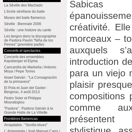
Sabicas j
La Séville des Machado
L’école sévillane du baile
épanouissem
Museo del baile flamenco
Séville : Biennale 2006
créativité. E
Séville : une histoire du cante
morceaux – to
Les tangos dans la discographie
de Pastora Pavón "Niña de los
Peines" (première partie)
auxquels s’
Concerts et spectacles
Concerts des ensembles
introduction d
Kapsberger et Elyma
Cancanilla de Marbella / Antonio
para un viejo 
Moya / Pepe Torres
Israel Galván : "La Consagración
plaisir presqu
de la primavera"
El Pola et Juan del Gastor :
Bergerac, 4 août 2013
compositions 
Pedro Soler et Philippe
Mouratoglou
comme aux 
"Pastora" : Pastora Galván à la
Grande Halle de La Villette
présentent
Frontières flamencas
Arrajatabla : "Sevilla blues"
stylistique as
L’ Arpeggiata / José Manuel Cano /