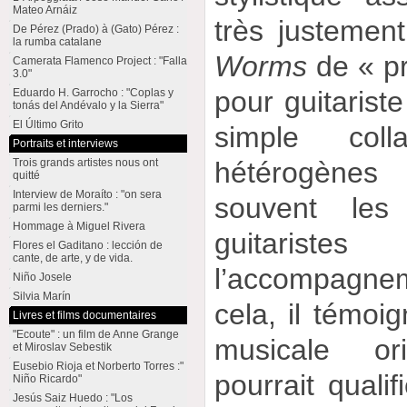
Mateo Arnáiz
très justement
De Pérez (Prado) à (Gato) Pérez :
la rumba catalane
Worms
de « pr
Camerata Flamenco Project : "Falla
3.0"
pour guitariste
Eduardo H. Garrocho : "Coplas y
tonás del Andévalo y la Sierra"
El Último Grito
simple col
Portraits et interviews
Trois grands artistes nous ont
hétérogènes
quitté
Interview de Moraíto : "on sera
souvent les
parmi les derniers."
Hommage à Miguel Rivera
guitaristes
Flores el Gaditano : lección de
cante, de arte, y de vida.
l’accompagne
Niño Josele
Silvia Marín
cela, il témoi
Livres et films documentaires
"Ecoute" : un film de Anne Grange
musicale or
et Miroslav Sebestik
Eusebio Rioja et Norberto Torres :"
pourrait quali
Niño Ricardo"
Jesús Saiz Huedo : "Los