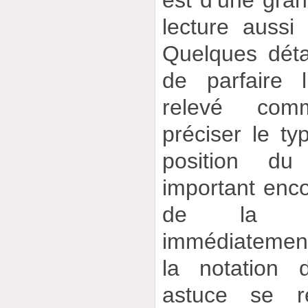
est d’une gran
lecture aussi
Quelques déta
de parfaire 
relevé com
préciser le ty
position du
important enco
de la co
immédiatemen
la notation 
astuce se r