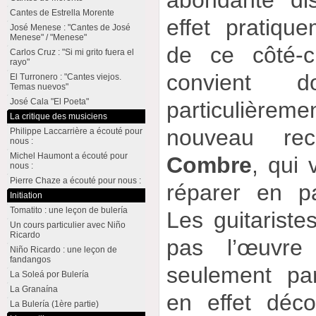
abondante di
Cantes de Estrella Morente
effet pratiqu
José Menese : "Cantes de José
Menese" / "Menese"
de ce côté-c
Carlos Cruz : "Si mi grito fuera el
rayo"
convient 
El Turronero : "Cantes viejos.
Temas nuevos"
José Cala "El Poeta"
particulièreme
La critique des musiciens
nouveau rec
Philippe Laccarrière a écouté pour
nous :
Michel Haumont a écouté pour
Combre
, qui
nous :
Pierre Chaze a écouté pour nous :
réparer en par
Initiation
Tomatito : une leçon de bulería
Les guitariste
Un cours particulier avec Niño
Ricardo
pas l’œuvre
Niño Ricardo : une leçon de
fandangos
seulement par
La Soleá por Bulería
La Granaína
en effet déco
La Bulería (1ère partie)