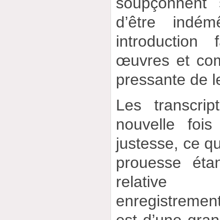
soupçonnent 
d’être indém
introduction 
œuvres et co
pressante de l
Les transcrip
nouvelle foi
justesse, ce qu
prouesse éta
relative
enregistremen