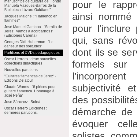
manuscritos de guitarra del Fondo
pour le rappr
Manuela Vázquez-Barros de la
Biblioteca Lázaro Galdiano"
ainsi nommé 
Jacques Maigne : "Flamenco en
flammes"
pour l’inclure
José Manuel Gamboa : "Sernita de
Jerez : vamos a acordarnos !"
(Ediciones Carena)
qui, sans révo
Georges Didi-Huberman : "Le
danseur des solitudes"
dont ils se ser
Partitions et DVDs pédagogiques
Óscar Herrero : deux nouvelles
formels sur 
collections didactiques
Nouvelles parutions
l’incorpore
"Guitares flamencas de Jerez" -
Editions Delatour
subjectivité e
Claude Worms : "8 pièces pour
guitare flamenca. Hommage à
José Peña"
des possibilit
José Sánchez : Soleá
Oscar Herrero Ediciones :
démarche de S
dernières parutions.
évoquer cell
solistes co