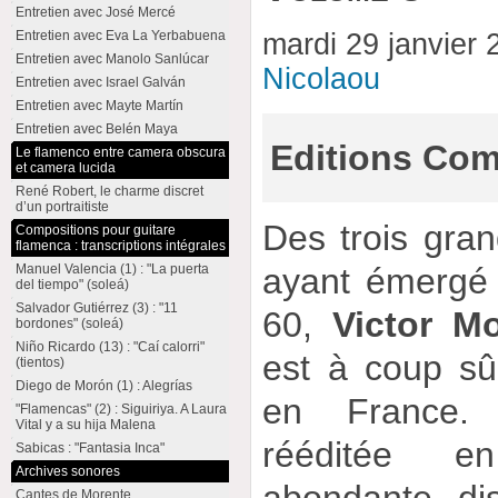
Entretien avec José Mercé
Entretien avec Eva La Yerbabuena
mardi 29 janvier
Entretien avec Manolo Sanlúcar
Nicolaou
Entretien avec Israel Galván
Entretien avec Mayte Martín
Entretien avec Belén Maya
Editions Comb
Le flamenco entre camera obscura
et camera lucida
René Robert, le charme discret
d’un portraitiste
Des trois gran
Compositions pour guitare
flamenca : transcriptions intégrales
Manuel Valencia (1) : "La puerta
ayant émergé 
del tiempo" (soleá)
Salvador Gutiérrez (3) : "11
60,
Victor M
bordones" (soleá)
Niño Ricardo (13) : "Caí calorri"
est à coup sû
(tientos)
Diego de Morón (1) : Alegrías
en France.
"Flamencas" (2) : Siguiriya. A Laura
Vital y a su hija Malena
rééditée e
Sabicas : "Fantasia Inca"
Archives sonores
Cantes de Morente