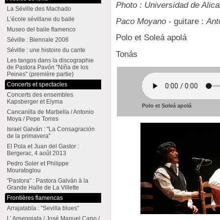
Photo : Universidad de Alica
La Séville des Machado
L’école sévillane du baile
Paco Moyano
- guitare :
Ant
Museo del baile flamenco
Polo et Soleá apolá
Séville : Biennale 2006
Séville : une histoire du cante
Tonás
Les tangos dans la discographie
de Pastora Pavón "Niña de los
Peines" (première partie)
Concerts et spectacles
Concerts des ensembles
Kapsberger et Elyma
Polo et Soleá apolá
Cancanilla de Marbella / Antonio
Moya / Pepe Torres
Israel Galván : "La Consagración
de la primavera"
El Pola et Juan del Gastor :
Bergerac, 4 août 2013
Pedro Soler et Philippe
Mouratoglou
"Pastora" : Pastora Galván à la
Grande Halle de La Villette
Frontières flamencas
Arrajatabla : "Sevilla blues"
L’ Arpeggiata / José Manuel Cano /