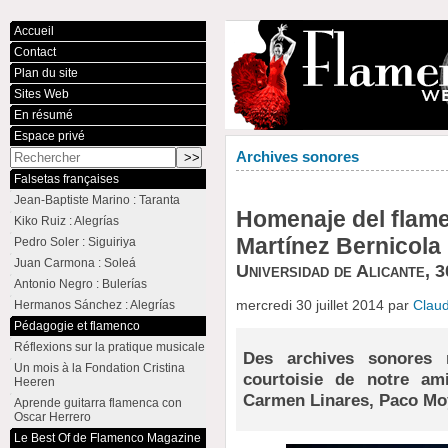
Accueil
Contact
Plan du site
Sites Web
En résumé
Espace privé
Archives sonores
Falsetas françaises
Jean-Baptiste Marino : Taranta
Homenaje del flam
Kiko Ruiz : Alegrías
Martínez Bernicola
Pedro Soler : Siguiriya
Juan Carmona : Soleá
Universidad de Alicante, 3
Antonio Negro : Bulerías
mercredi 30 juillet 2014 par
Clau
Hermanos Sánchez : Alegrías
Pédagogie et flamenco
Réflexions sur la pratique musicale
Des archives sonores 
Un mois à la Fondation Cristina
courtoisie de notre a
Heeren
Carmen Linares, Paco Mo
Aprende guitarra flamenca con
Oscar Herrero
Le Best Of de Flamenco Magazine