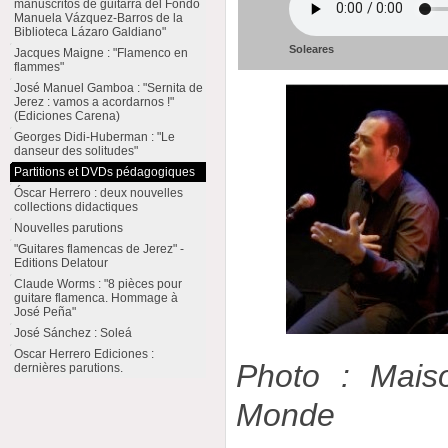
manuscritos de guitarra del Fondo
Manuela Vázquez-Barros de la
Biblioteca Lázaro Galdiano"
Soleares
Jacques Maigne : "Flamenco en
flammes"
José Manuel Gamboa : "Sernita de
Jerez : vamos a acordarnos !"
(Ediciones Carena)
Georges Didi-Huberman : "Le
danseur des solitudes"
Partitions et DVDs pédagogiques
Óscar Herrero : deux nouvelles
collections didactiques
Nouvelles parutions
"Guitares flamencas de Jerez" -
Editions Delatour
Claude Worms : "8 pièces pour
guitare flamenca. Hommage à
José Peña"
José Sánchez : Soleá
Oscar Herrero Ediciones :
Photo : Mais
dernières parutions.
Monde