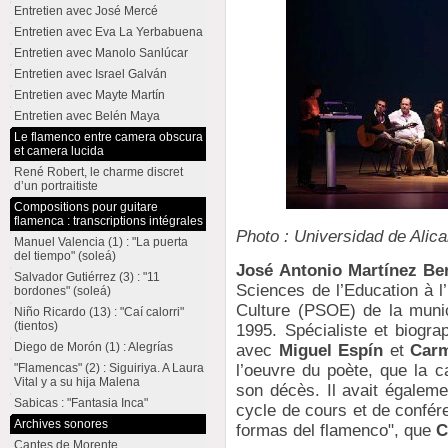
Entretien avec José Mercé
Entretien avec Eva La Yerbabuena
Entretien avec Manolo Sanlúcar
Entretien avec Israel Galván
Entretien avec Mayte Martín
Entretien avec Belén Maya
Le flamenco entre camera obscura
et camera lucida
René Robert, le charme discret
d’un portraitiste
Compositions pour guitare
flamenca : transcriptions intégrales
Photo : Universidad de Alica
Manuel Valencia (1) : "La puerta
del tiempo" (soleá)
José Antonio Martínez Be
Salvador Gutiérrez (3) : "11
Sciences de l’Education à l’
bordones" (soleá)
Culture (PSOE) de la munic
Niño Ricardo (13) : "Caí calorri"
(tientos)
1995. Spécialiste et biogra
Diego de Morón (1) : Alegrías
avec
Miguel Espín
et
Carm
l’oeuvre du poète, que la 
"Flamencas" (2) : Siguiriya. A Laura
Vital y a su hija Malena
son décès. Il avait égaleme
Sabicas : "Fantasia Inca"
cycle de cours et de confér
Archives sonores
formas del flamenco", que
C
Cantes de Morente