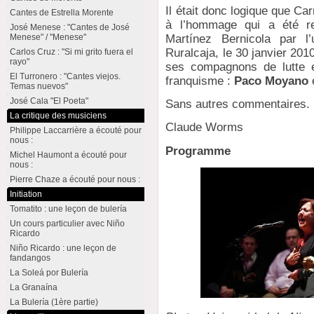
Il était donc logique que Ca
Cantes de Estrella Morente
à l’hommage qui a été r
José Menese : "Cantes de José
Martínez Bernicola par l’
Menese" / "Menese"
Ruralcaja, le 30 janvier 2010
Carlos Cruz : "Si mi grito fuera el
rayo"
ses compagnons de lutte e
El Turronero : "Cantes viejos.
franquisme :
Paco Moyano
Temas nuevos"
José Cala "El Poeta"
Sans autres commentaires. ¡
La critique des musiciens
Claude Worms
Philippe Laccarrière a écouté pour
nous :
Programme
Michel Haumont a écouté pour
nous :
Pierre Chaze a écouté pour nous :
Initiation
Tomatito : une leçon de bulería
Un cours particulier avec Niño
Ricardo
Niño Ricardo : une leçon de
fandangos
La Soleá por Bulería
La Granaína
La Bulería (1ère partie)