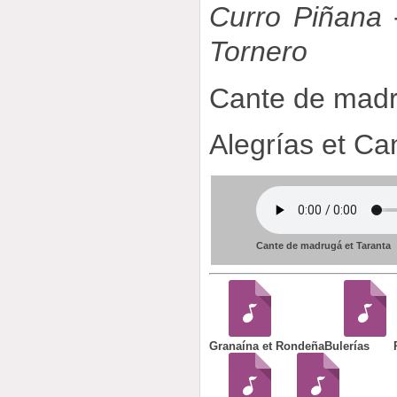
Curro Piñana
-
Tornero
Cante de madr
Alegrías et Can
Cante de madrugá et Taranta
Granaína et Rondeña
Bulerías