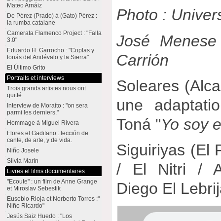
Mateo Arnáiz
Photo : Univer
De Pérez (Prado) à (Gato) Pérez :
la rumba catalane
Camerata Flamenco Project : "Falla
José Menese
3.0"
Eduardo H. Garrocho : "Coplas y
Carrión
tonás del Andévalo y la Sierra"
El Último Grito
Portraits et interviews
Soleares (Alcal
Trois grands artistes nous ont
quitté
une adaptati
Interview de Moraíto : "on sera
parmi les derniers."
Toná "
Yo soy er
Hommage à Miguel Rivera
Flores el Gaditano : lección de
cante, de arte, y de vida.
Siguiriyas (El
Niño Josele
Silvia Marín
/ El Nitri /
Livres et films documentaires
"Ecoute" : un film de Anne Grange
Diego El Lebri
et Miroslav Sebestik
Eusebio Rioja et Norberto Torres :"
Niño Ricardo"
Jesús Saiz Huedo : "Los