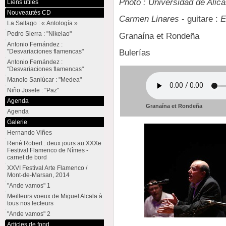
Photo : Universidad de Alica
Liens utiles
Nouveautés CD
Carmen Linares
- guitare :
E
La Sallago : « Antología »
Pedro Sierra : "Nikelao"
Granaína et Rondeña
Antonio Fernández :
Bulerías
"Desvariaciones flamencas"
Antonio Fernández :
"Desvariaciones flamencas"
Manolo Sanlúcar : "Medea"
Niño Josele : "Paz"
Agenda
Granaína et Rondeña
Agenda
Galerie
Hernando Viñes
René Robert : deux jours au XXXe
Festival Flamenco de Nîmes -
carnet de bord
XXVI Festival Arte Flamenco /
Mont-de-Marsan, 2014
"Ande vamos" 1
Meilleurs voeux de Miguel Alcala à
tous nos lecteurs
"Ande vamos" 2
Articles de fond