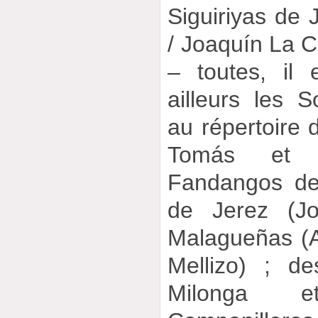
Siguiriyas de 
/ Joaquín La C
– toutes, il
ailleurs les S
au répertoire 
Tomás et 
Fandangos de
de Jerez (J
Malagueñas (A
Mellizo) ; d
Milonga