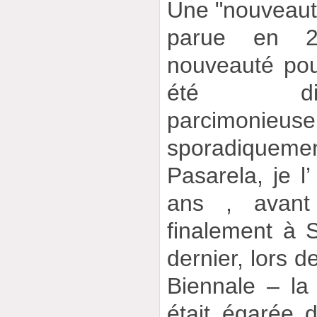
Une "nouveauté
parue en 2
nouveauté po
été dis
parcimon
sporadiquem
Pasarela, je l’
ans , avant
finalement à 
dernier, lors d
Biennale – la 
était égarée 