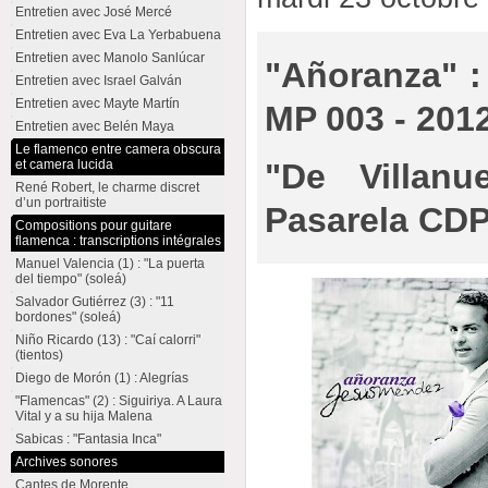
Entretien avec José Mercé
Entretien avec Eva La Yerbabuena
Entretien avec Manolo Sanlúcar
"Añoranza" :
Entretien avec Israel Galván
Entretien avec Mayte Martín
MP 003 - 201
Entretien avec Belén Maya
Le flamenco entre camera obscura
et camera lucida
"De Villan
René Robert, le charme discret
d’un portraitiste
Pasarela CDP
Compositions pour guitare
flamenca : transcriptions intégrales
Manuel Valencia (1) : "La puerta
del tiempo" (soleá)
Salvador Gutiérrez (3) : "11
bordones" (soleá)
Niño Ricardo (13) : "Caí calorri"
(tientos)
Diego de Morón (1) : Alegrías
"Flamencas" (2) : Siguiriya. A Laura
Vital y a su hija Malena
Sabicas : "Fantasia Inca"
Archives sonores
Cantes de Morente