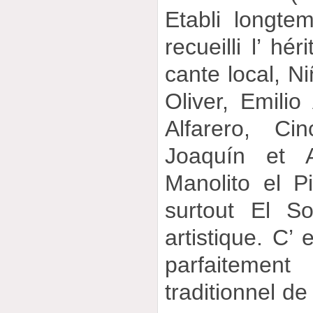
Etabli longte
recueilli l’ hé
cante local, 
Oliver, Emili
Alfarero, Ci
Joaquín et A
Manolito el Pi
surtout El So
artistique. C’ 
parfaiteme
traditionnel de