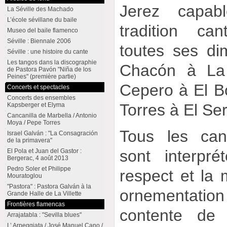
Jerez capab
La Séville des Machado
L’école sévillane du baile
tradition ca
Museo del baile flamenco
Séville : Biennale 2006
toutes ses di
Séville : une histoire du cante
Les tangos dans la discographie
Chacón à La
de Pastora Pavón "Niña de los
Peines" (première partie)
Cepero à El B
Concerts et spectacles
Concerts des ensembles
Torres à El Ser
Kapsberger et Elyma
Cancanilla de Marbella / Antonio
Moya / Pepe Torres
Tous les ca
Israel Galván : "La Consagración
de la primavera"
sont interpr
El Pola et Juan del Gastor :
Bergerac, 4 août 2013
Pedro Soler et Philippe
respect et la
Mouratoglou
"Pastora" : Pastora Galván à la
ornementation
Grande Halle de La Villette
Frontières flamencas
contente de 
Arrajatabla : "Sevilla blues"
L’ Arpeggiata / José Manuel Cano /