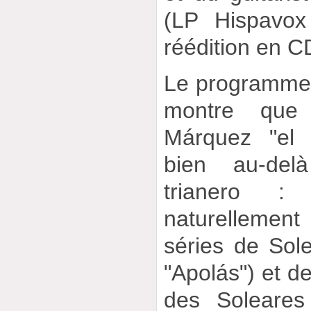
(LP Hispavo
réédition en C
Le programme 
montre que 
Márquez "el 
bien au-del
trianero :
naturellemen
séries de Sole
"Apolás") et d
des Soleares