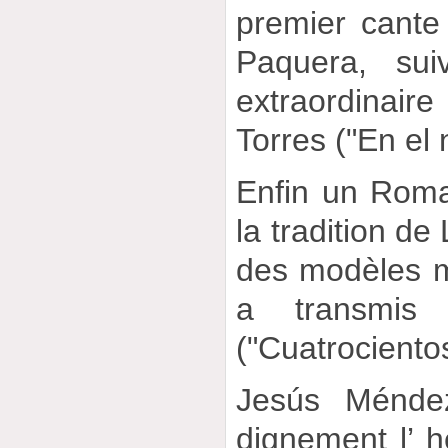
premier cante
Paquera, sui
extraordinair
Torres ("En el 
Enfin un Roma
la tradition de
des modèles 
a transmis
("Cuatrociento
Jesús Méndez
dignement l’ hé