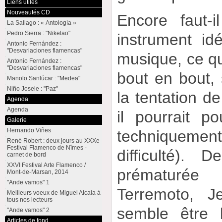
Liens utiles
Nouveautés CD
Encore faut-il
La Sallago : « Antología »
Pedro Sierra : "Nikelao"
instrument id
Antonio Fernández :
"Desvariaciones flamencas"
musique, ce que
Antonio Fernández :
"Desvariaciones flamencas"
bout en bout,
Manolo Sanlúcar : "Medea"
Niño Josele : "Paz"
la tentation de
Agenda
Agenda
il pourrait p
Galerie
Hernando Viñes
techniquemen
René Robert : deux jours au XXXe
Festival Flamenco de Nîmes -
difficulté). D
carnet de bord
XXVI Festival Arte Flamenco /
prématuré
Mont-de-Marsan, 2014
"Ande vamos" 1
Terremoto, 
Meilleurs voeux de Miguel Alcala à
tous nos lecteurs
semble être 
"Ande vamos" 2
Articles de fond