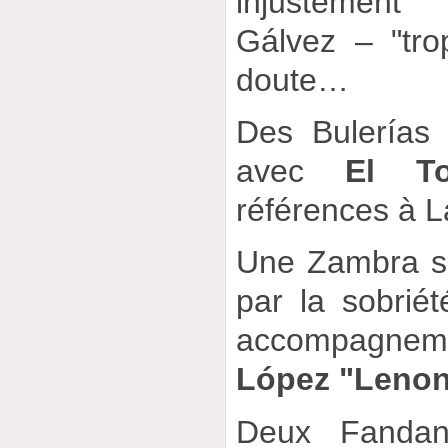
injustement
Gálvez – "tro
doute…
Des Bulerías
avec
El To
références à 
Une Zambra sa
par la sobriét
accompagnem
López "Leno
Deux Fandan