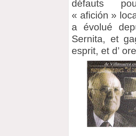
défauts po
« afición » loc
a évolué dep
Sernita, et g
esprit, et d’ or