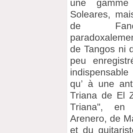
une gamme 
Soleares, mai
de Fand
paradoxalemen
de Tangos ni de
peu enregist
indispensable 
qu’ à une anth
Triana de El 
Triana", en
Arenero, de Ma
et du guitaris