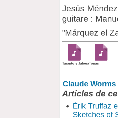
Jesús Méndez 
guitare : Manue
"Márquez el Za
Taranto y Jabera
Tonás
Claude Worms
Articles de ce
Érik Truffaz 
Sketches of S