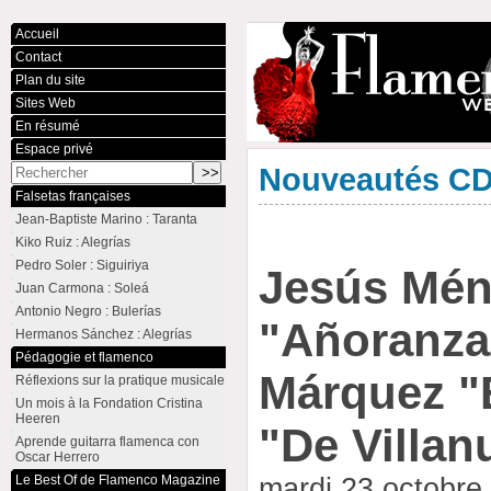
Accueil
Contact
Plan du site
Sites Web
En résumé
Espace privé
Nouveautés C
Falsetas françaises
Jean-Baptiste Marino : Taranta
Kiko Ruiz : Alegrías
Pedro Soler : Siguiriya
Jesús Mén
Juan Carmona : Soleá
Antonio Negro : Bulerías
"Añoranza
Hermanos Sánchez : Alegrías
Pédagogie et flamenco
Márquez "E
Réflexions sur la pratique musicale
Un mois à la Fondation Cristina
Heeren
"De Villan
Aprende guitarra flamenca con
Oscar Herrero
Le Best Of de Flamenco Magazine
mardi 23 octobre