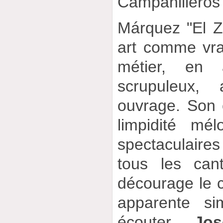
Campanilleros 
Márquez "El Z
art comme vr
métier, en a
scrupuleux,
ouvrage. Son 
limpidité mél
spectaculair
tous les can
décourage le 
apparente simp
écouter…
Jos