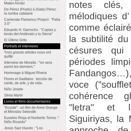
notes clés,
Mateo Arnáiz
De Pérez (Prado) à (Gato) Pérez :
mélodiques d’ 
la rumba catalane
Camerata Flamenco Project : "Falla
3.0"
comme éclairée
Eduardo H. Garrocho : "Coplas y
tonás del Andévalo y la Sierra"
la subtilité d
El Último Grito
Portraits et interviews
césures qui
Trois grands artistes nous ont
quitté
périodes limp
Interview de Moraíto : "on sera
parmi les derniers."
Fandangos…)
Hommage à Miguel Rivera
Flores el Gaditano : lección de
voce ("souffle
cante, de arte, y de vida.
Niño Josele
cohérence g
Silvia Marín
Livres et films documentaires
"letra" et 
"Ecoute" : un film de Anne Grange
et Miroslav Sebestik
Siguiriyas, l
Eusebio Rioja et Norberto Torres :"
Niño Ricardo"
approche de 
Jesús Saiz Huedo : "Los