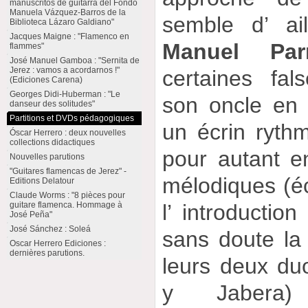
manuscritos de guitarra del Fondo
Manuela Vázquez-Barros de la
semble d’ ai
Biblioteca Lázaro Galdiano"
Jacques Maigne : "Flamenco en
Manuel Parri
flammes"
José Manuel Gamboa : "Sernita de
Jerez : vamos a acordarnos !"
certaines fal
(Ediciones Carena)
Georges Didi-Huberman : "Le
son oncle en 
danseur des solitudes"
Partitions et DVDs pédagogiques
un écrin ryth
Óscar Herrero : deux nouvelles
collections didactiques
pour autant en
Nouvelles parutions
"Guitares flamencas de Jerez" -
mélodiques (é
Editions Delatour
Claude Worms : "8 pièces pour
guitare flamenca. Hommage à
l’ introductio
José Peña"
José Sánchez : Soleá
sans doute la 
Oscar Herrero Ediciones :
dernières parutions.
leurs deux du
y Jabera)