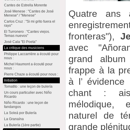
Cantes de Estrella Morente
Quatre ans 
José Menese : "Cantes de José
Menese" / "Menese"
Carlos Cruz : "Si mi grito fuera el
enregistre
rayo"
El Turronero : "Cantes viejos.
fronteras"),
J
Temas nuevos"
José Cala "El Poeta"
avec "Añora
La critique des musiciens
Philippe Laccarrière a écouté pour
grand album
nous :
Michel Haumont a écouté pour
frappe à la pr
nous :
Pierre Chaze a écouté pour nous :
à l’ évidence 
Initiation
Tomatito : une leçon de bulería
chant : ai
Un cours particulier avec Niño
Ricardo
mélodique, 
Niño Ricardo : une leçon de
fandangos
naturel de tén
La Soleá por Bulería
La Granaína
grande plénitu
La Bulería (1ère partie)