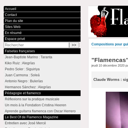
Accueil
Contact
Plan du site
Sites Web
En résumé
Espace privé
Compositions pour guit
Falsetas françaises
Jean-Baptiste Marino : Taranta
"Flamencas" 
Kiko Ruiz : Alegrías
jeudi 10 décembre 2020 p
Pedro Soler : Siguiriya
Juan Carmona : Soleá
Claude Worms : sigu
Antonio Negro : Bulerías
Hermanos Sánchez : Alegrías
Pédagogie et flamenco
Réflexions sur la pratique musicale
Un mois à la Fondation Cristina Heeren
Aprende guitarra flamenca con Oscar Herrero
Le Best Of de Flamenco Magazine
Entretien avec José Mercé