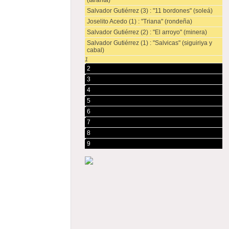
(taranta)
Salvador Gutiérrez (3) : "11 bordones" (soleá)
Joselito Acedo (1) : "Triana" (rondeña)
Salvador Gutiérrez (2) : "El arroyo" (minera)
Salvador Gutiérrez (1) : "Salvicas" (siguiriya y
cabal)
1
2
3
4
5
6
7
8
9