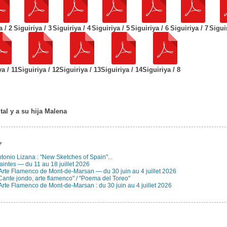
a / 2
Siguiriya / 3
Siguiriya / 4
Siguiriya / 5
Siguiriya / 6
Siguiriya / 7
Sigui
ya / 11
Siguiriya / 12
Siguiriya / 13
Siguiriya / 14
Siguiriya / 8
tal y a su hija Malena
r
Antonio Lizana : "New Sketches of Spain"...
aintes — du 11 au 18 juillet 2026
 Arte Flamenco de Mont-de-Marsan — du 30 juin au 4 juillet 2026
Cante jondo, arte flamenco" / "Poema del Toreo"
Arte Flamenco de Mont-de-Marsan : du 30 juin au 4 juillet 2026