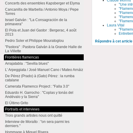
Claude Worms
Concerts des ensembles Kapsberger et Elyma
"Une int
"Flamenc
Cancanilla de Marbella / Antonio Moya / Pepe
"Flamenc
Torres
"Flamenc
Israel Galván : "La Consagración de la
"Flamenc
primavera"
Laura Vital
"Flamenca
El Pola et Juan del Gastor : Bergerac, 4 août
Entretie
2013
Pedro Soler et Philippe Mouratoglou
Répondre à cet article
"Pastora" : Pastora Galván à la Grande Halle de
La Villette
Frontières flamencas
Arrajatabla : "Sevilla blues"
L’ Arpeggiata / José Manuel Cano / Mateo Arnáiz
De Pérez (Prado) à (Gato) Pérez : la rumba
catalane
Camerata Flamenco Project : "Falla 3.0"
Eduardo H. Garrocho : "Coplas y tonás del
Andévalo y la Sierra"
El Último Grito
Portraits et interviews
Trois grands artistes nous ont quitté
Interview de Moraíto : "on sera parmi les
derniers."
Hommage à Miguel Rivera