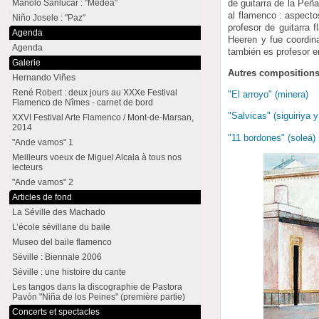
de guitarra de la Peñ
Manolo Sanlúcar : "Medea"
al flamenco : aspecto
Niño Josele : "Paz"
profesor de guitarra 
Agenda
Heeren y fue coordin
Agenda
también es profesor e
Galerie
Autres compositions
Hernando Viñes
René Robert : deux jours au XXXe Festival
"El arroyo" (minera)
Flamenco de Nîmes - carnet de bord
"Salvicas" (siguiriya y
XXVI Festival Arte Flamenco / Mont-de-Marsan,
2014
"11 bordones" (soleá)
"Ande vamos" 1
Meilleurs voeux de Miguel Alcala à tous nos
lecteurs
"Ande vamos" 2
Articles de fond
La Séville des Machado
L’école sévillane du baile
Museo del baile flamenco
Séville : Biennale 2006
Séville : une histoire du cante
Les tangos dans la discographie de Pastora
Pavón "Niña de los Peines" (première partie)
Concerts et spectacles