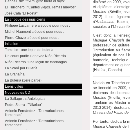
Carlos Cruz : "Si mi grito fuera el rayo"
diplômé en 2009, ava
et diplômes d’enseig
El Turronero : "Cantes viejos. Temas nuevos"
Morales
(Séville, ni
José Cala "El Poeta"
2012). Il est égaleme
La critique des musiciens
d’Andalousie
, Baeza, 
Philippe Laccarrière a écouté pour nous :
sociales à l’
Universit
Michel Haumont a écouté pour nous :
C’est donc à l’ensei
Pierre Chaze a écouté pour nous :
Musique Chavosh
de 
Initiation
professeur de guitare
"Introduction au fla
Tomatito : une leçon de bulería
(équivalent de nos Un
Un cours particulier avec Niño Ricardo
harmonie, technique
Niño Ricardo : une leçon de fandangos
département de guitar
La Soleá por Bulería
(Halifax, Canada).
La Granaína
La Bulería (1ère partie)
Nacido en Teherán e
Liens utiles
se licenció en 2009,
Nouveautés CD
diplomas de docencia
Morales
(Sevilla, niv
La Sallago : « Antología »
También es Máster en 
Pedro Sierra : "Nikelao"
2013-2014), doctoran
Antonio Fernández : "Desvariaciones
Universidad Pablo de
flamencas"
Antonio Fernández : "Desvariaciones
Por tanto, dedica la 
flamencas"
Música Chavosh
de Te