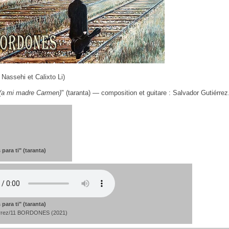
Nassehi et Calixto Li)
i (a mi madre Carmen)
" (taranta) — composition et guitare : Salvador Gutiérrez
 para ti" (taranta)
 para ti" (taranta)
errez/11 BORDONES (2021)