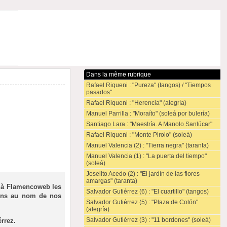
Dans la même rubrique
Rafael Riqueni : "Pureza" (tangos) / "Tiempos
pasados"
Rafael Riqueni : "Herencia" (alegría)
Manuel Parrilla : "Moraíto" (soleá por bulería)
Santiago Lara : "Maestría. A Manolo Sanlúcar"
Rafael Riqueni : "Monte Pirolo" (soleá)
Manuel Valencia (2) : "Tierra negra" (taranta)
Manuel Valencia (1) : "La puerta del tiempo"
(soleá)
Joselito Acedo (2) : "El jardín de las flores
amargas" (taranta)
ir à Flamencoweb les
Salvador Gutiérrez (6) : "El cuartillo" (tangos)
ions au nom de nos
Salvador Gutiérrez (5) : "Plaza de Colón"
(alegría)
Salvador Gutiérrez (3) : "11 bordones" (soleá)
érrez.