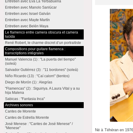
Entretien avec Eva La Yerbabuena
Entretien avec Manolo Sanlúcar
Entretien avec Israel Galván
Entretien avec Mayte Martín
Entretien avec Belén Maya
Le flamenco entre camera obscura et camera
lucida
René Robert, le charme discret d’un portraitiste
Compositions pour guitare flamenca :
transcriptions intégrales
Manuel Valencia (1) : "La puerta del tiempo"
(soleá)
Salvador Gutiérrez (3) : "11 bordones" (soleá)
Niño Ricardo (13) : "Caí calorri" (tientos)
Diego de Morón (1) : Alegrías
"Flamencas" (2) : Siguiriya. A Laura Vital y a su
hija Malena
Sabicas : "Fantasia Inca"
Archives sonores
Cantes de Morente
Cantes de Estrella Morente
José Menese : "Cantes de José Menese" /
"Menese"
Né à Téhéran en 197