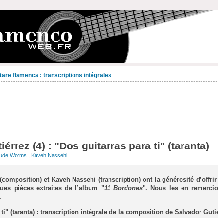
are flamenca : transcriptions intégrales
érrez (4) : "Dos guitarras para ti" (taranta)
aude Worms
,
Kaveh Nassehi
(composition) et Kaveh Nassehi (transcription) ont la générosité d’offr
ques pièces extraites de l’album "
11 Bordones
". Nous les en remerc
.
ti" (taranta) : transcription intégrale de la composition de Salvador Guti