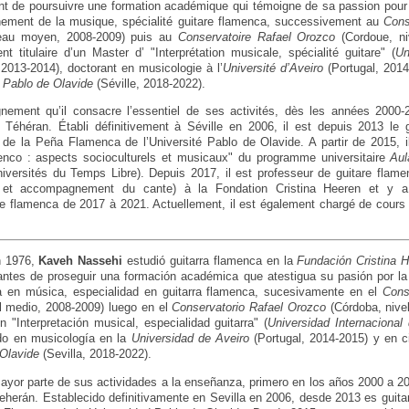
nt de poursuivre une formation académique qui témoigne de sa passion pour 
nement de la musique, spécialité guitare flamenca, successivement au
Cons
veau moyen, 2008-2009) puis au
Conservatoire Rafael Orozco
(Cordoue, ni
nt titulaire d’un Master d’ "Interprétation musicale, spécialité guitare" (
Un
2013-2014), doctorant en musicologie à l’
Université d’Aveiro
(Portugal, 2014
é Pablo de Olavide
(Séville, 2018-2022).
gnement qu’il consacre l’essentiel de ses activités, dès les années 2000-
Téhéran. Établi définitivement à Séville en 2006, il est depuis 2013 le gui
 de la Peña Flamenca de l’Université Pablo de Olavide. A partir de 2015, 
menco : aspects socioculturels et musicaux" du programme universitaire
Aul
iversités du Temps Libre). Depuis 2017, il est professeur de guitare flame
 et accompagnement du cante) à la Fondation Cristina Heeren et y a
e flamenca de 2017 à 2021. Actuellement, il est également chargé de cours 
n 1976,
Kaveh Nassehi
estudió guitarra flamenca en la
Fundación Cristina 
 antes de proseguir una formación académica que atestigua su pasión por la
 en música, especialidad en guitarra flamenca, sucesivamente en el
Cons
el medio, 2008-2009) luego en el
Conservatorio Rafael Orozco
(Córdoba, nivel
"Interpretación musical, especialidad guitarra" (
Universidad Internacional
do en musicología en la
Universidad de Aveiro
(Portugal, 2014-2015) y en c
 Olavide
(Sevilla, 2018-2022).
mayor parte de sus actividades a la enseñanza, primero en los años 2000 a 2
herán. Establecido definitivamente en Sevilla en 2006, desde 2013 es guitarri