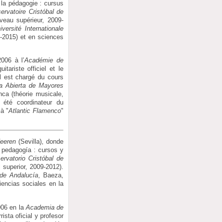
la pédagogie : cursus
ervatoire Cristóbal de
veau supérieur, 2009-
iversité Internationale
-2015) et en sciences
2006 à l’
Académie de
tariste officiel et le
il est chargé du cours
a Abierta de Mayores
nca (théorie musicale,
 été coordinateur du
à "
Atlantic Flamenco
"
Heeren
(Sevilla), donde
 pedagogía : cursos y
ervatorio Cristóbal de
 superior, 2009-2012).
 de Andalucía
, Baeza,
iencias sociales en la
006 en la
Academia de
sta oficial y profesor