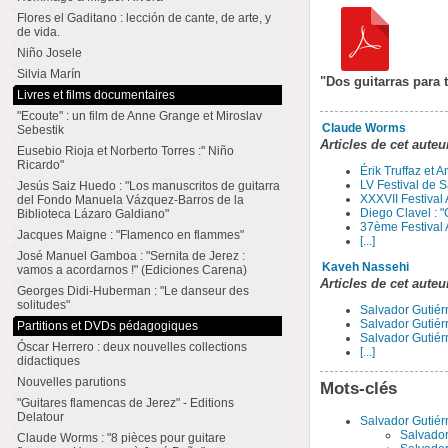
Flores el Gaditano : lección de cante, de arte, y
de vida.
Niño Josele
Silvia Marín
"Dos guitarras para t
Livres et films documentaires
"Ecoute" : un film de Anne Grange et Miroslav
Claude Worms
Sebestik
Articles de cet auteu
Eusebio Rioja et Norberto Torres :" Niño
Ricardo"
Érik Truffaz et 
LV Festival de S
Jesús Saiz Huedo : "Los manuscritos de guitarra
XXXVII Festival
del Fondo Manuela Vázquez-Barros de la
Diego Clavel : "
Biblioteca Lázaro Galdiano"
37ème Festival 
Jacques Maigne : "Flamenco en flammes"
[...]
José Manuel Gamboa : "Sernita de Jerez :
Kaveh Nassehi
vamos a acordarnos !" (Ediciones Carena)
Articles de cet auteu
Georges Didi-Huberman : "Le danseur des
solitudes"
Salvador Gutiérre
Salvador Gutiérr
Partitions et DVDs pédagogiques
Salvador Gutiérr
Óscar Herrero : deux nouvelles collections
[...]
didactiques
Nouvelles parutions
Mots-clés
"Guitares flamencas de Jerez" - Editions
Delatour
Salvador Gutiér
Salvador 
Claude Worms : "8 pièces pour guitare