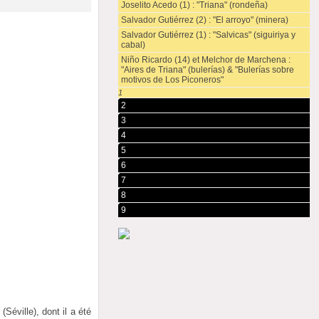
Joselito Acedo (1) : "Triana" (rondeña)
Salvador Gutiérrez (2) : "El arroyo" (minera)
Salvador Gutiérrez (1) : "Salvicas" (siguiriya y
cabal)
Niño Ricardo (14) et Melchor de Marchena :
"Aires de Triana" (bulerías) & "Bulerías sobre
motivos de Los Piconeros"
1
2
3
4
5
6
7
8
9
(Séville), dont il a été