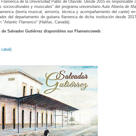
a Flamenca de la Universidad Pablo de Olavide. Desde 2015 es responsable d
s socioculturales y musicales" del programa universitario
Aula Abierta de M
flamenca (teoría musical, armonía, técnica y acompañamiento del cante) en
ador del departamento de guitarra flamenca de dicha institución desde 201
n "
Atlantic Flamenco
" (Halifax, Canadá).
 de Salvador Gutiérrez disponibles sur Flamencoweb
:
 cabal)