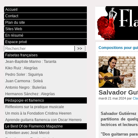
Accueil
Contact
Plan du site
Sites Web
En résumé
Espace privé
Compositions pour guit
Falsetas françaises
Jean-Baptiste Marino : Taranta
Kiko Ruiz : Alegrías
Pedro Soler : Siguiriya
Juan Carmona : Soleá
Antonio Negro : Bulerías
Salvador Guti
Hermanos Sánchez : Alegrías
mardi 21 mai 2024 par
Cl
Pédagogie et flamenco
Réflexions sur la pratique musicale
Salvador Gutiérrez 
Un mois à la Fondation Cristina Heeren
partitions de quel
Aprende guitarra flamenca con Oscar Herrero
lectrices et lecteurs
Le Best Of de Flamenco Magazine
Entretien avec José Mercé
"Dos guitarras para 