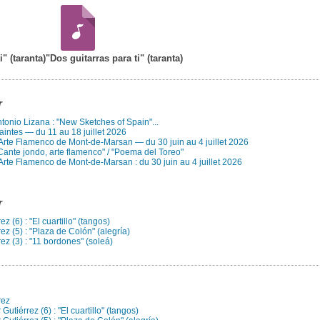
i" (taranta)
"Dos guitarras para ti" (taranta)
r
Antonio Lizana : "New Sketches of Spain"...
aintes — du 11 au 18 juillet 2026
 Arte Flamenco de Mont-de-Marsan — du 30 juin au 4 juillet 2026
Cante jondo, arte flamenco" / "Poema del Toreo"
Arte Flamenco de Mont-de-Marsan : du 30 juin au 4 juillet 2026
r
z (6) : "El cuartillo" (tangos)
ez (5) : "Plaza de Colón" (alegría)
ez (3) : "11 bordones" (soleá)
rez
Gutiérrez (6) : "El cuartillo" (tangos)