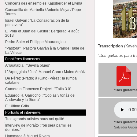
Concerts des ensembles Kapsberger et Elyma
Cancanilla de Marbella / Antonio Moya / Pepe
Torres
Israel Galván : "La Consagración de la
primavera"
El Pola et Juan del Gastor : Bergerac, 4 août
2013
Pedro Soler et Philippe Mouratoglou
Transcription
(Kaveh 
"Pastora" : Pastora Galván à la Grande Halle de
La Villette
"
Dos guitarras para t
Frontières flamencas
Arrajatabla : "Sevilla blues"
L’ Arpeggiata / José Manuel Cano / Mateo Arnáiz
De Pérez (Prado) à (Gato) Pérez : la rumba
catalane
Camerata Flamenco Project : "Falla 3.0"
"Dos guitarras
Eduardo H. Garrocho : "Coplas y tonás del
Andévalo y la Sierra"
El Último Grito
Portraits et interviews
Trois grands artistes nous ont quitté
"Dos guitarras
Interview de Moraíto : "on sera parmi les
Salvador Guti
derniers."
Hommage à Miguel Rivera