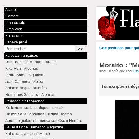
Accueil
Contact
Plan du site
Sites Web
En résumé
Espace privé
Compositions pour guit
Falsetas françaises
Jean-Baptiste Marino : Taranta
Moraíto : "M
Kiko Ruiz : Alegrías
lundi 10 août 2020 par
Cl
Pedro Soler : Siguiriya
Juan Carmona : Soleá
Transcription inté
Antonio Negro : Bulerías
Hermanos Sánchez : Alegrías
Pédagogie et flamenco
Réflexions sur la pratique musicale
Un mois à la Fondation Cristina Heeren
Aprende guitarra flamenca con Oscar Herrero
Le Best Of de Flamenco Magazine
Entretien avec José Mercé