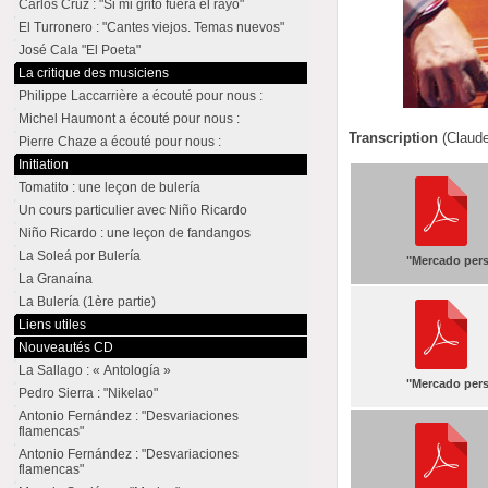
Carlos Cruz : "Si mi grito fuera el rayo"
El Turronero : "Cantes viejos. Temas nuevos"
José Cala "El Poeta"
La critique des musiciens
Philippe Laccarrière a écouté pour nous :
Michel Haumont a écouté pour nous :
Transcription
(Claud
Pierre Chaze a écouté pour nous :
Initiation
Tomatito : une leçon de bulería
Un cours particulier avec Niño Ricardo
Niño Ricardo : une leçon de fandangos
La Soleá por Bulería
"Mercado pers
La Granaína
La Bulería (1ère partie)
Liens utiles
Nouveautés CD
La Sallago : « Antología »
"Mercado pers
Pedro Sierra : "Nikelao"
Antonio Fernández : "Desvariaciones
flamencas"
Antonio Fernández : "Desvariaciones
flamencas"