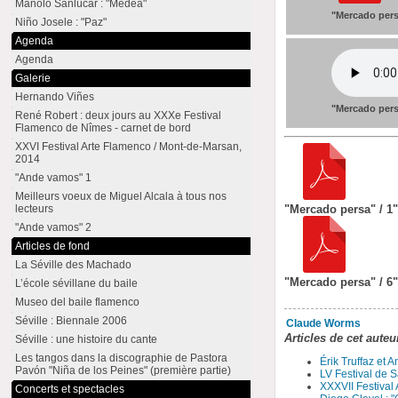
Manolo Sanlúcar : "Medea"
"Mercado pers
Niño Josele : "Paz"
Agenda
Agenda
Galerie
Hernando Viñes
"Mercado per
René Robert : deux jours au XXXe Festival
Flamenco de Nîmes - carnet de bord
XXVI Festival Arte Flamenco / Mont-de-Marsan,
2014
"Ande vamos" 1
Meilleurs voeux de Miguel Alcala à tous nos
lecteurs
"Mercado persa" / 1
"Ande vamos" 2
Articles de fond
La Séville des Machado
"Mercado persa" / 6
L’école sévillane du baile
Museo del baile flamenco
Séville : Biennale 2006
Claude Worms
Articles de cet auteu
Séville : une histoire du cante
Les tangos dans la discographie de Pastora
Érik Truffaz et 
Pavón "Niña de los Peines" (première partie)
LV Festival de S
XXXVII Festival
Concerts et spectacles