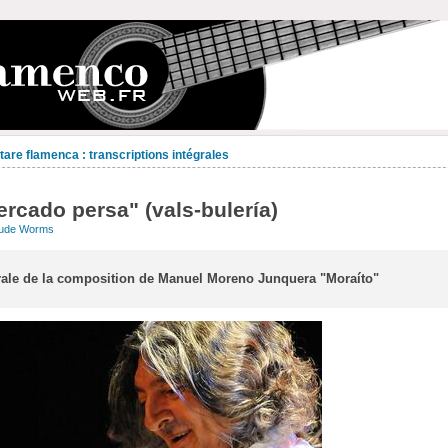
are flamenca : transcriptions intégrales
ercado persa" (vals-bulería)
aude Worms
grale de la composition de Manuel Moreno Junquera "Moraíto"