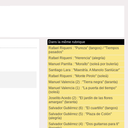
Dans la même rubrique
Rafael Riqueni : "Pureza" (tangos) / "Tiempos
pasados"
Rafael Riqueni : "Herencia" (alegría)
Manuel Parrilla : "Moraíto" (soleá por bulería)
Santiago Lara : "Maestría. A Manolo Sanlúcar"
Rafael Riqueni : "Monte Pirolo" (soleá)
Manuel Valencia (2) : "Tierra negra" (taranta)
Manuel Valencia (1) : "La puerta del tiempo"
(soleá)
Joselito Acedo (2) : "El jardín de las flores
amargas" (taranta)
Salvador Gutiérrez (6) : "El cuartillo" (tangos)
Salvador Gutiérrez (5) : "Plaza de Colón"
(alegría)
Salvador Gutiérrez (4) : "Dos guitarras para ti"