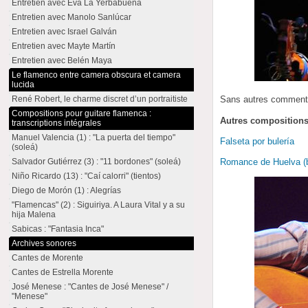
Entretien avec Eva La Yerbabuena
Entretien avec Manolo Sanlúcar
Entretien avec Israel Galván
Entretien avec Mayte Martín
Entretien avec Belén Maya
Le flamenco entre camera obscura et camera
lucida
René Robert, le charme discret d’un portraitiste
Sans autres comment
Compositions pour guitare flamenca :
Autres compositions 
transcriptions intégrales
Manuel Valencia (1) : "La puerta del tiempo"
Falseta por bulería
(soleá)
Salvador Gutiérrez (3) : "11 bordones" (soleá)
Romance de Huelva (b
Niño Ricardo (13) : "Caí calorri" (tientos)
Diego de Morón (1) : Alegrías
"Flamencas" (2) : Siguiriya. A Laura Vital y a su
hija Malena
Sabicas : "Fantasia Inca"
Archives sonores
Cantes de Morente
Cantes de Estrella Morente
José Menese : "Cantes de José Menese" /
"Menese"