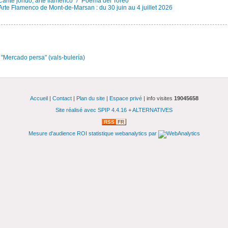
Cante jondo, arte flamenco" / "Poema del Toreo"
Arte Flamenco de Mont-de-Marsan : du 30 juin au 4 juillet 2026
: "Mercado persa" (vals-bulería)
Accueil
|
Contact
|
Plan du site
|
Espace privé
| info visites
19045658
Site réalisé avec SPIP 4.4.16
+
ALTERNATIVES
RSS
FR
Mesure d'audience ROI statistique webanalytics par