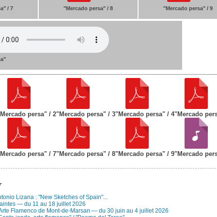
a" / 7
"Mercado persa" / 8
"Mercado persa" / 9
sa"
"Mercado persa" / 2
"Mercado persa" / 3
"Mercado persa" / 4
"Mercado pers
"Mercado persa" / 7
"Mercado persa" / 8
"Mercado persa" / 9
"Mercado per
r
Antonio Lizana : "New Sketches of Spain"...
aintes — du 11 au 18 juillet 2026
 Arte Flamenco de Mont-de-Marsan — du 30 juin au 4 juillet 2026