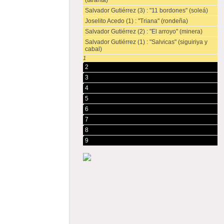
(taranta)
Salvador Gutiérrez (3) : "11 bordones" (soleá)
Joselito Acedo (1) : "Triana" (rondeña)
Salvador Gutiérrez (2) : "El arroyo" (minera)
Salvador Gutiérrez (1) : "Salvicas" (siguiriya y
cabal)
1
2
3
4
5
6
7
8
9