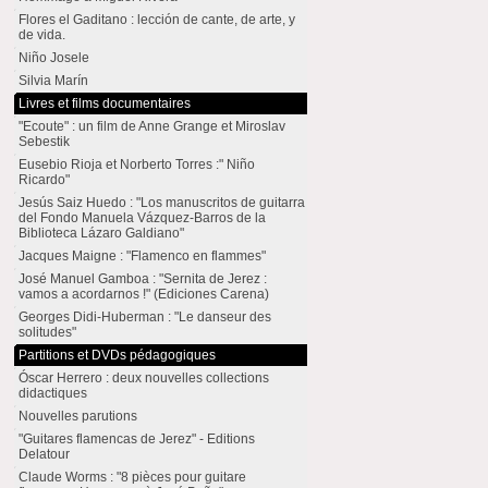
Flores el Gaditano : lección de cante, de arte, y
de vida.
Niño Josele
Silvia Marín
Livres et films documentaires
"Ecoute" : un film de Anne Grange et Miroslav
Sebestik
Eusebio Rioja et Norberto Torres :" Niño
Ricardo"
Jesús Saiz Huedo : "Los manuscritos de guitarra
del Fondo Manuela Vázquez-Barros de la
Biblioteca Lázaro Galdiano"
Jacques Maigne : "Flamenco en flammes"
José Manuel Gamboa : "Sernita de Jerez :
vamos a acordarnos !" (Ediciones Carena)
Georges Didi-Huberman : "Le danseur des
solitudes"
Partitions et DVDs pédagogiques
Óscar Herrero : deux nouvelles collections
didactiques
Nouvelles parutions
"Guitares flamencas de Jerez" - Editions
Delatour
Claude Worms : "8 pièces pour guitare