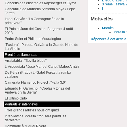
Diego Clavel : "
Concerts des ensembles Kapsberger et Elyma
37ème Festival 
[...]
Cancanilla de Marbella / Antonio Moya / Pepe
Torres
Mots-clés
Israel Galván : "La Consagración de la
primavera"
Moraíto
El Pola et Juan del Gastor : Bergerac, 4 août
Moraíto 
2013
Pedro Soler et Philippe Mouratoglou
Répondre à cet article
"Pastora" : Pastora Galván à la Grande Halle de
La Villette
Frontières flamencas
Arrajatabla : "Sevilla blues"
L’ Arpeggiata / José Manuel Cano / Mateo Arnáiz
De Pérez (Prado) à (Gato) Pérez : la rumba
catalane
Camerata Flamenco Project : "Falla 3.0"
Eduardo H. Garrocho : "Coplas y tonás del
Andévalo y la Sierra"
El Último Grito
Portraits et interviews
Trois grands artistes nous ont quitté
Interview de Moraíto : "on sera parmi les
derniers."
Hommage à Miguel Rivera